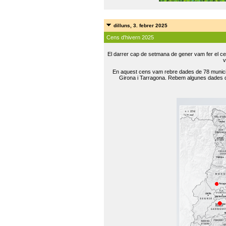
dilluns, 3. febrer 2025
Cens d'hivern 2025
El darrer cap de setmana de gener vam fer el ce
v
En aquest cens vam rebre dades de 78 municip
Girona i Tarragona. Rebem algunes dades de 