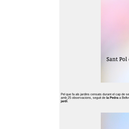
Pel que fa als jardins censats durant el cap de 
amb 25 observacions, seguit de
la Pedra
a Bellv
jardí
.