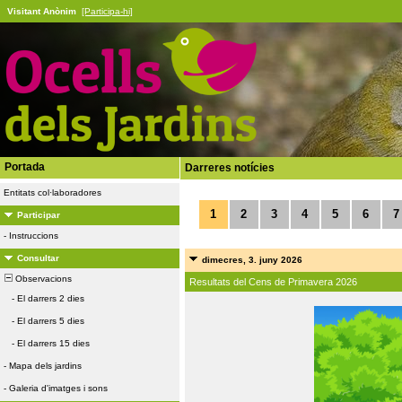
Visitant Anònim
[Participa-hi]
Portada
Darreres notícies
Entitats col·laboradores
1
2
3
4
5
6
7
Participar
-
Instruccions
Consultar
dimecres, 3. juny 2026
Observacions
Resultats del Cens de Primavera 2026
-
El darrers 2 dies
-
El darrers 5 dies
-
El darrers 15 dies
-
Mapa dels jardins
-
Galeria d'imatges i sons