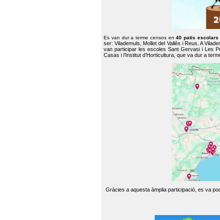
Es van dur a terme censos en
40 patis escolar
ser: Vilademuls, Mollet del Vallès i Reus. A Vilad
van participar les escoles Sant Gervasi i Les P
Casas i l’Institut d’Horticultura, que va dur a te
Gràcies a aquesta àmplia participació, es va pode