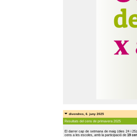
divendres, 6. juny 2025
Resultats del cens de primavera 2025
El darrer cap de setmana de maig (dies 24 i 25)
cens a les escoles, amb la participació de
19 ce