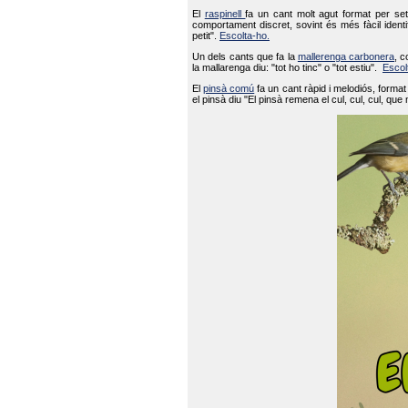
El
raspinell
fa un cant molt agut format per set
comportament discret, sovint és més fàcil ident
petit".
Escolta-ho.
Un dels cants que fa la
mallerenga carbonera
, c
la mallarenga diu: "tot ho tinc" o "tot estiu".
Escol
El
pinsà comú
fa un cant ràpid i melodiós, forma
el pinsà diu "El pinsà remena el cul, cul, cul, que 