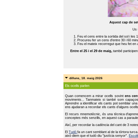
Aquest cap de se
Us 
Feu el cens entre la sortida del sol i les 
Procureu fer un cens d'entre 30 i 60 min
Feu el mateix recorregut que heu fet en 
Entre el 25 i el 29 de maig,
també participe
dilluns, 18. maig 2026
Els ocells parlen
Quan comencem a mirar ocells sovint
ens cen
moviments... Tanmateix si també som capaço
Aprendre a identificar els cants pot semblar una
ens ajudaran a recordar els cants d’alguns ocells
El recurs mnemotècnic, és una tècnica d'aprene
conceptes més senzills, en aquest cas a paraules
Així, per recordar la cadència del cant de 3 note
El
Tudó
fa un cant semblant al de la tórtora tur
això diem que el tudó diu "justícia senyor".
Escolt