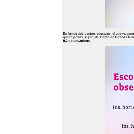
En l’àmbit dels centres educatius, el que va apor
quatre jardins. Al jardí del
Camp de futbol
s’hi v
9,2 observacions
.