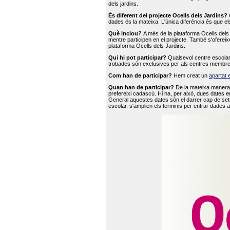
dels jardins.
És diferent del projecte Ocells dels Jardins?
O
dades és la mateixa. L'única diferència és que e
Què inclou?
A més de la plataforma Ocells dels 
mentre participen en el projecte. També s'ofereix
plataforma Ocells dels Jardins.
Qui hi pot participar?
Qualsevol centre escolar 
trobades són exclusives per als centres membre
Com han de participar?
Hem creat un
apartat 
Quan han de participar?
De la mateixa manera 
prefereixi cadascú. Hi ha, per això, dues dates e
General aquestes dates són el darrer cap de setm
escolar, s'amplien els terminis per entrar dades