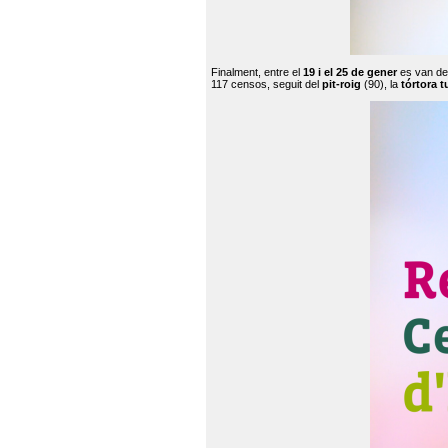
Finalment, entre el
19 i el 25 de gener
es van de
117 censos, seguit del
pit-roig
(90), la
tórtora t