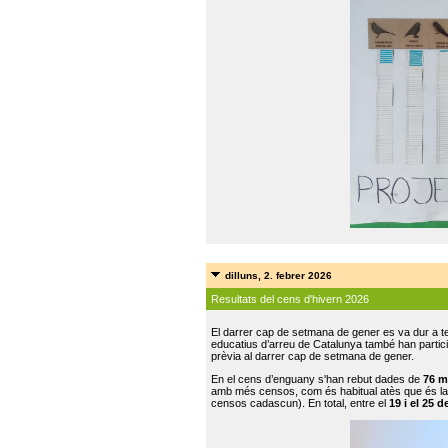
dilluns, 2. febrer 2026
Resultats del cens d'hivern 2026
El darrer cap de setmana de gener es va dur a te
educatius d’arreu de Catalunya també han participat
prèvia al darrer cap de setmana de gener.
En el cens d’enguany s'han rebut dades de
76 m
amb més censos, com és habitual atès que és la
censos cadascun). En total, entre el
19 i el 25 