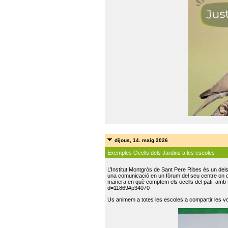
dijous, 14. maig 2026
Exemples Ocells dels Jardins a les escoles
L’Institut Montgrós de Sant Pere Ribes és un del
una comunicació en un fòrum del seu centre on do
manera en què comptem els ocells del pati, amb 
d=11869#p34070
Us animem a totes les escoles a compartir les vo