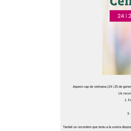
Aquest cap de setmana (24 i 25 de gener) 
Us recor
1. F
3.
També us recordem que teniu a la vostra disposi