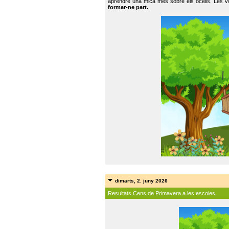
aprendre una mica més sobre els ocells. Les vo
formar-ne part.
dimarts, 2. juny 2026
Resultats Cens de Primavera a les escoles