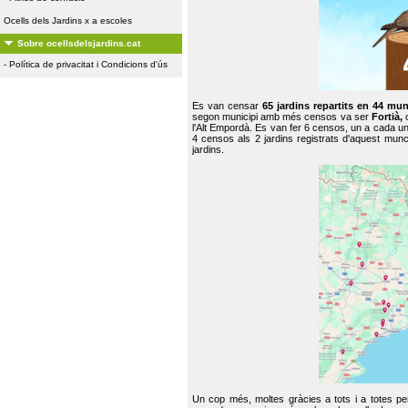
Ocells dels Jardins x a escoles
Sobre ocellsdelsjardins.cat
-
Política de privacitat i Condicions d'ús
Es van censar
65 jardins repartits en 44 mun
segon municipi amb més censos va ser
Fortià,
l'Alt Empordà. Es van fer 6 censos, un a cada u
4 censos als 2 jardins registrats d'aquest mun
jardins.
Un cop més, moltes gràcies a tots i a totes pe