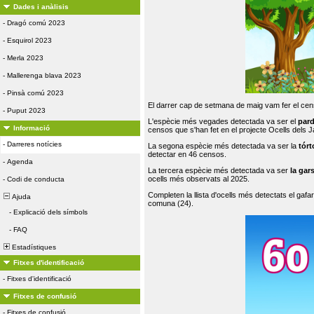
Dades i anàlisis
-
Dragó comú 2023
-
Esquirol 2023
-
Merla 2023
-
Mallerenga blava 2023
-
Pinsà comú 2023
El darrer cap de setmana de maig vam fer el cens
-
Puput 2023
L'espècie més vegades detectada va ser el
par
Informació
censos que s'han fet en el projecte Ocells dels
-
Darreres notícies
La segona espècie més detectada va ser la
tórt
detectar en 46 censos.
-
Agenda
La tercera espècie més detectada va ser
la gar
ocells més observats al 2025.
-
Codi de conducta
Completen la llista d'ocells més detectats el gafar
Ajuda
comuna (24).
-
Explicació dels símbols
-
FAQ
Estadístiques
Fitxes d'identificació
-
Fitxes d'identificació
Fitxes de confusió
-
Fitxes de confusió