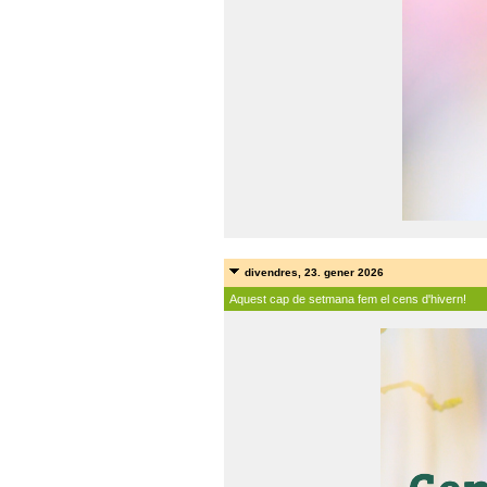
divendres, 23. gener 2026
Aquest cap de setmana fem el cens d'hivern!