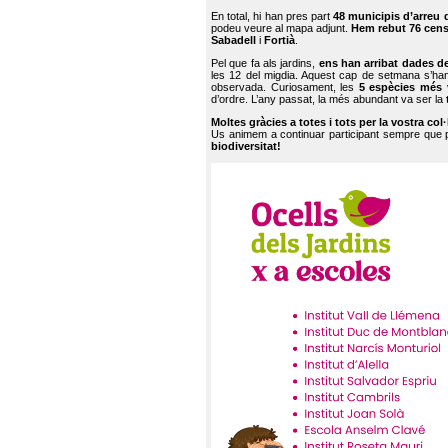
En total, hi han pres part
48 municipis d’arreu 
podeu veure al mapa adjunt.
Hem rebut 76 cen
Sabadell
i
Fortià
.
Pel que fa als jardins,
ens han arribat dades d
les 12 del migdia. Aquest cap de setmana s’han
observada. Curiosament, les
5 espècies més 
d’ordre. L’any passat, la més abundant va ser la
Moltes gràcies a totes i tots per la vostra col
Us animem a continuar participant sempre que
biodiversitat!