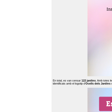
En total, es van censar
122 jardins
. Amb totes l
identificats amb el logotip d’
Ocells dels Jardins
c