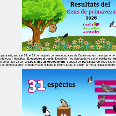
passada, entre el 25 i el 29 de maig els centres educatius de Catalunya van participar en el
 detectar i identificar
31 espècies d'ocells.
L'espècie més detectada va ser el
pardal comú
s detectada va ser la
garsa, amb 26 observacions
, seguida del
pardal xarrec
, registrat 
es completa amb l’oreneta vulgar, el tudó, la tórtora turca, el colom, la merla, el falciot negre