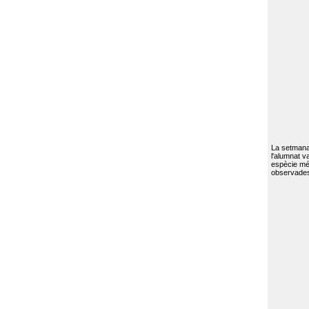
La setmana 
l'alumnat va
espècie mé
observades 