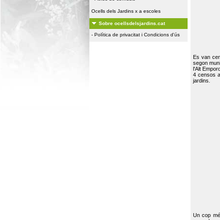
Ocells dels Jardins x a escoles
Sobre ocellsdelsjardins.cat
-
Política de privacitat i Condicions d'ús
Es van ce
segon muni
l'Alt Empor
4 censos a
jardins.
Un cop més