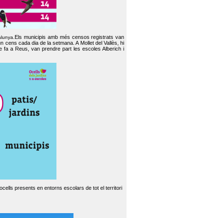
Els municipis amb més censos registrats van
alunya.
un cens cada dia de la setmana. A Mollet del Vallès, hi
e fa a Reus, van prendre part les escoles Alberich i
cells presents en entorns escolars de tot el territori