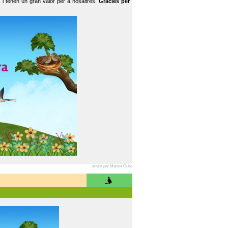
 i tenen un gran valor per a nosaltres.
Gràcies per
enviat per Marina Cuito