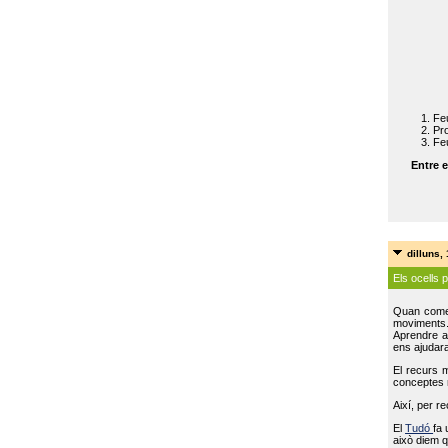
Feu
Pro
Feu
Entre e
dilluns,
Els ocells 
Quan come
moviments
Aprendre a 
ens ajudara
El recurs 
conceptes m
Així, per r
El
Tudó
fa 
això diem q