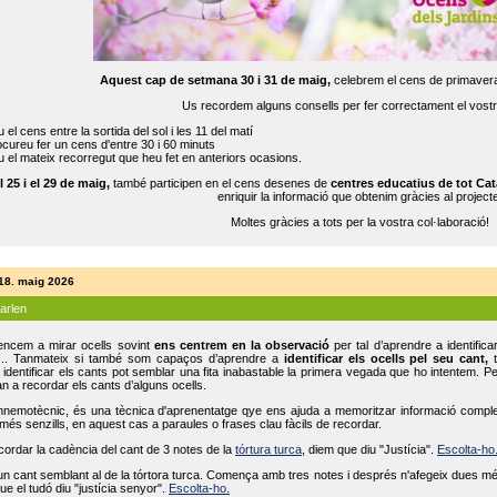
Aquest cap de setmana 30 i 31 de maig,
celebrem el cens de primavera
Us recordem alguns consells per fer correctament el vost
 el cens entre la sortida del sol i les 11 del matí
cureu fer un cens d'entre 30 i 60 minuts
 el mateix recorregut que heu fet en anteriors ocasions.
l 25 i el 29 de maig,
també participen en el cens desenes de
centres educatius de tot Cat
enriquir la informació que obtenim gràcies al projecte
Moltes gràcies a tots per la vostra col·laboració!
 18. maig 2026
parlen
ncem a mirar ocells sovint
ens centrem en la observació
per tal d’aprendre a identifica
... Tanmateix si també som capaços d’aprendre a
identificar els ocells pel seu cant,
t
identificar els cants pot semblar una fita inabastable la primera vegada que ho intentem. P
n a recordar els cants d’alguns ocells.
mnemotècnic, és una tècnica d'aprenentatge qye ens ajuda a memoritzar informació complexa
és senzills, en aquest cas a paraules o frases clau fàcils de recordar.
ecordar la cadència del cant de 3 notes de la
tórtura turca
, diem que diu "Justícia".
Escolta-ho
un cant semblant al de la tórtora turca. Comença amb tres notes i després n'afegeix dues mé
ue el tudó diu "justícia senyor".
Escolta-ho.