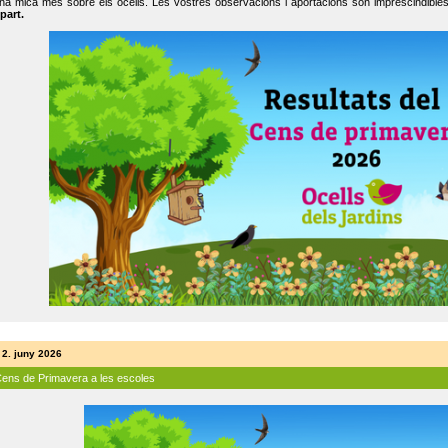
na mica més sobre els ocells. Les vostres observacions i aportacions són imprescindibles
part.
 2. juny 2026
Cens de Primavera a les escoles