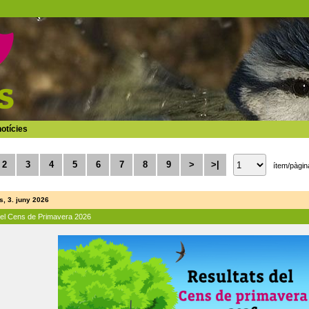
otícies
2
3
4
5
6
7
8
9
>
>|
ítem/pàgin
, 3. juny 2026
del Cens de Primavera 2026