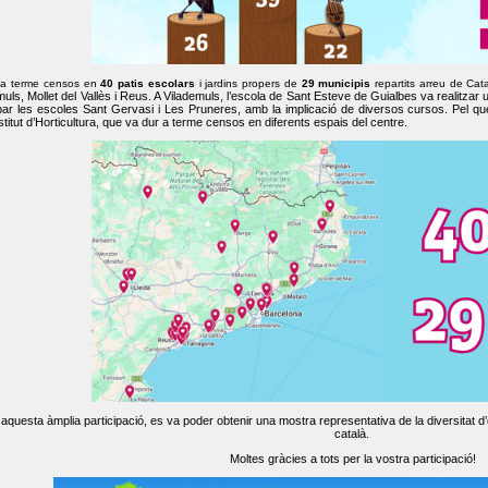
 a terme censos en
40 patis escolars
i jardins propers de
29 municipis
repartits arreu de Cat
muls, Mollet del Vallès i Reus. A Vilademuls, l’escola de Sant Esteve de Guialbes va realitzar 
par les escoles Sant Gervasi i Les Pruneres, amb la implicació de diversos cursos. Pel qu
nstitut d’Horticultura, que va dur a terme censos en diferents espais del centre.
aquesta àmplia participació, es va poder obtenir una mostra representativa de la diversitat d’o
català.
Moltes gràcies a tots per la vostra participació!