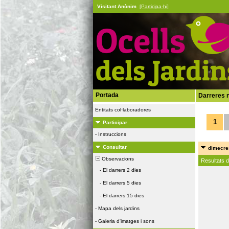
Visitant Anònim
[Participa-hi]
Portada
Darreres n
Entitats col·laboradores
1
Participar
-
Instruccions
Consultar
dimecres
Observacions
Resultats 
-
El darrers 2 dies
-
El darrers 5 dies
-
El darrers 15 dies
-
Mapa dels jardins
-
Galeria d'imatges i sons