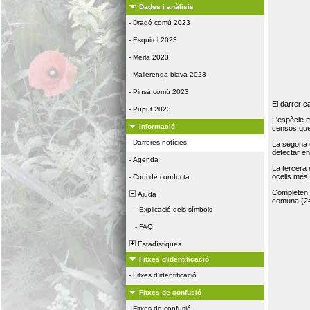
Dades i anàlisis
-
Dragó comú 2023
-
Esquirol 2023
-
Merla 2023
-
Mallerenga blava 2023
-
Pinsà comú 2023
El darrer c
-
Puput 2023
L'espècie 
Informació
censos que 
-
Darreres notícies
La segona 
detectar e
-
Agenda
La tercera
ocells més
-
Codi de conducta
Completen la
Ajuda
comuna (24
-
Explicació dels símbols
-
FAQ
Estadístiques
Fitxes d'identificació
-
Fitxes d'identificació
Fitxes de confusió
-
Fitxes de confusió