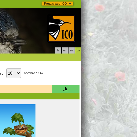
Portals web ICO
fr
en
es
ca
nombre : 147
a :