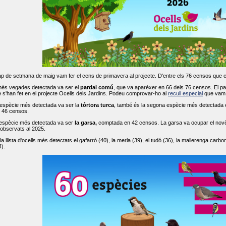
ap de setmana de maig vam fer el cens de primavera al projecte. D'entre els 76 censos que 
més vegades detectada va ser el
pardal comú
, que va aparèxer en 66 dels 76 censos. El par
s'han fet en el projecte Ocells dels Jardins. Podeu comprovar-ho al
recull especial
que vam f
espècie més detectada va ser la
tórtora turca
, també és la segona espècie més detectada en
n 46 censos.
 espècie més detectada va ser
la garsa,
comptada en 42 censos. La garsa va ocupar el novè l
 observats al 2025.
 llista d'ocells més detectats el gafarró (40), la merla (39), el tudó (36), la mallerenga carbone
).