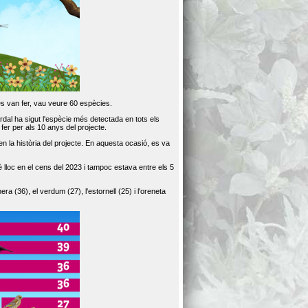
es van fer, vau veure 60 espècies.
dal ha sigut l'espècie més detectada en tots els
er per als 10 anys del projecte.
 la història del projecte. En aquesta ocasió, es va
loc en el cens del 2023 i tampoc estava entre els 5
ra (36), el verdum (27), l'estornell (25) i l'oreneta