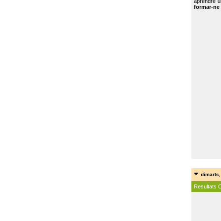
aprendre u
formar-ne 
dimarts,
Resultats 