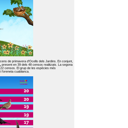
 cens de primavera d'Ocells dels Jardins. En conjunt,
,
present en 39 dels 48 censos realitzats. La segona
en 22 censos. El grup de les espècies més
 i l’oreneta cuablanca.