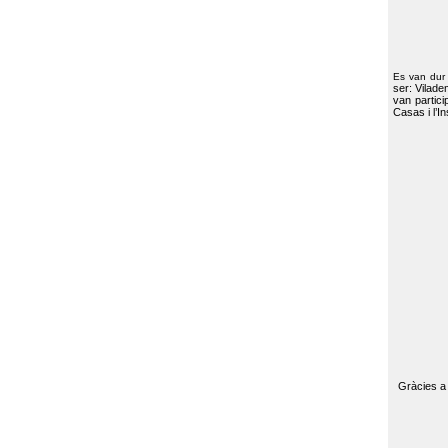
Es van dur
ser: Vilade
van partici
Casas i l’I
Gràcies a 