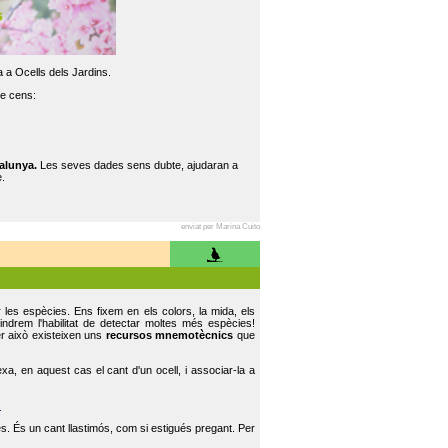
 a Ocells dels Jardins.
re cens:
alunya.
Les seves dades sens dubte, ajudaran a
.
enviat per Marina Cuito
r les espècies. Ens fixem en els colors, la mida, els
indrem l'habilitat de detectar moltes més espècies!
er això existeixen uns
recursos mnemotècnics
que
, en aquest cas el cant d'un ocell, i associar-la a
.
s. És un cant llastimós, com si estigués pregant. Per