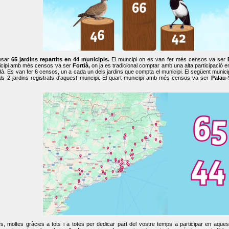
nsar
65 jardins repartits en 44 municipis.
El muncipi on es van fer més censos va ser
cipi amb més censos va ser
Fortià,
on ja es tradicional comptar amb una alta participació 
dà. Es van fer 6 censos, un a cada un dels jardins que compta el municipi. El següent mun
ls 2 jardins registrats d'aquest muncipi. El quart municipi amb més censos va ser
Palau-
, moltes gràcies a tots i a totes per dedicar part del vostre temps a participar en aque