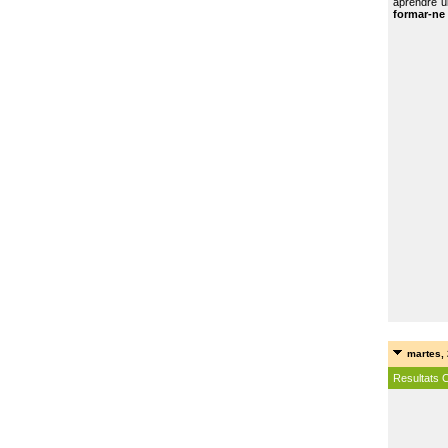
aprendre u
formar-ne 
martes, 
Resultats 