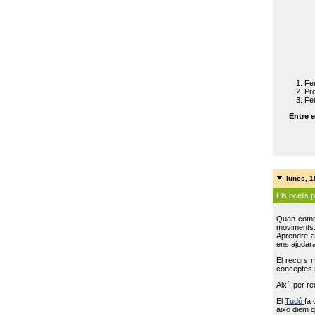
Feu
Pro
Feu
Entre e
lunes, 
Els ocells 
Quan come
moviments
Aprendre a 
ens ajudara
El recurs 
conceptes m
Així, per r
El
Tudó
fa 
això diem q