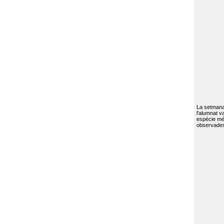
La setmana 
l'alumnat va
espècie mé
observades 