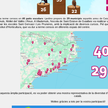
 a terme censos en
40 patis escolars
i jardins propers de
29 municipis
repartits arreu de Cat
muls, Mollet del Vallès i Reus. A Vilademuls, l’escola de Sant Esteve de Guialbes va realitzar 
par les escoles Sant Gervasi i Les Pruneres, amb la implicació de diversos cursos. Pel qu
nstitut d’Horticultura, que va dur a terme censos en diferents espais del centre.
aquesta àmplia participació, es va poder obtenir una mostra representativa de la diversitat d’o
català.
Moltes gràcies a tots per la vostra participació!