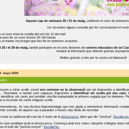
Aquest cap de setmana 30 i 31 de maig,
celebrem el cens de primavera
Us recordem alguns consells per fer correctament el vost
 el cens entre la sortida del sol i les 11 del matí
cureu fer un cens d'entre 30 i 60 minuts
 el mateix recorregut que heu fet en anteriors ocasions.
l 25 i el 29 de maig,
també participen en el cens desenes de
centres educatius de tot Cat
enriquir la informació que obtenim gràcies al projecte
Moltes gràcies a tots per la vostra col·laboració!
18. mayo 2026
parlen
ncem a mirar ocells sovint
ens centrem en la observació
per tal d’aprendre a identifica
... Tanmateix si també som capaços d’aprendre a
identificar els ocells pel seu cant,
t
identificar els cants pot semblar una fita inabastable la primera vegada que ho intentem. P
n a recordar els cants d’alguns ocells.
mnemotècnic, és una tècnica d'aprenentatge qye ens ajuda a memoritzar informació complexa
és senzills, en aquest cas a paraules o frases clau fàcils de recordar.
ecordar la cadència del cant de 3 notes de la
tórtura turca
, diem que diu "Justícia".
Escolta-ho
un cant semblant al de la tórtora turca. Comença amb tres notes i després n'afegeix dues mé
ue el tudó diu "justícia senyor".
Escolta-ho.