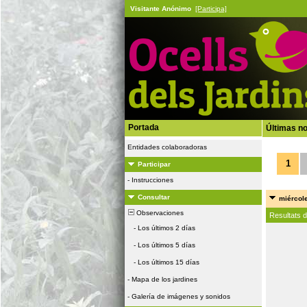
Visitante Anónimo
[Participa]
Portada
Últimas no
Entidades colaboradoras
1
Participar
-
Instrucciones
Consultar
miércole
Observaciones
Resultats 
-
Los últimos 2 días
-
Los últimos 5 días
-
Los últimos 15 días
-
Mapa de los jardines
-
Galería de imágenes y sonidos