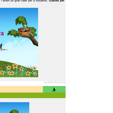
 i tenen un gran valor per a nosaltres.
Gràcies per
enviado por Marina Cuito