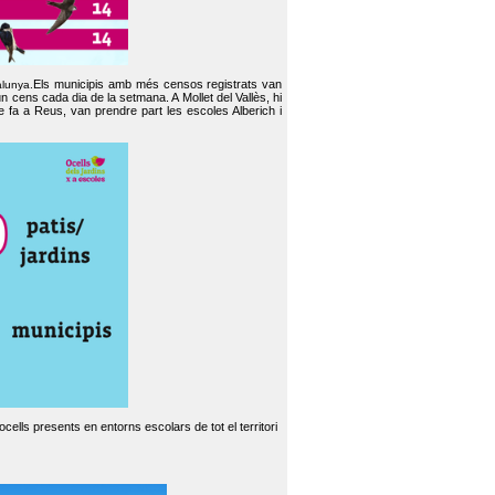
Els municipis amb més censos registrats van
alunya.
un cens cada dia de la setmana. A Mollet del Vallès, hi
e fa a Reus, van prendre part les escoles Alberich i
cells presents en entorns escolars de tot el territori