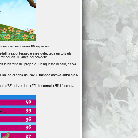
es van fer, vau veure 60 espècies.
dal ha sigut l'espècie més detectada en tots els
er per als 10 anys del projecte.
 la història del projecte. En aquesta ocasió, es va
loc en el cens del 2023 i tampoc estava entre els 5
ra (36), el verdum (27), l'estornell (25) i l'oreneta