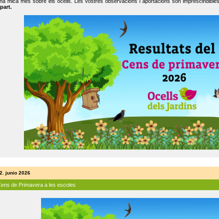
na mica més sobre els ocells. Les vostres observacions i aportacions són imprescindibles
part.
2. junio 2026
Cens de Primavera a les escoles