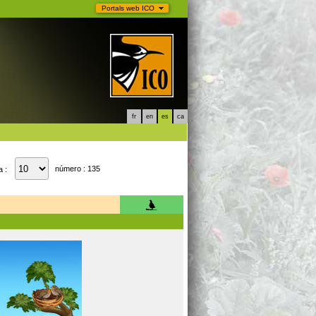
Portals web ICO
fr
en
es
ca
número : 135
a :