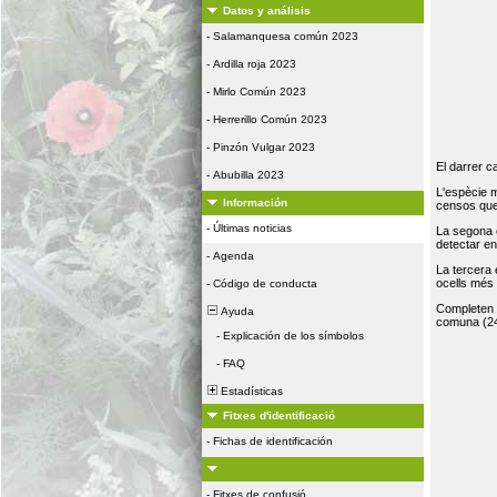
Datos y análisis
-
Salamanquesa común 2023
-
Ardilla roja 2023
-
Mirlo Común 2023
-
Herrerillo Común 2023
-
Pinzón Vulgar 2023
El darrer c
-
Abubilla 2023
L'espècie 
Información
censos que 
-
Últimas noticias
La segona 
detectar e
-
Agenda
La tercera
ocells més
-
Código de conducta
Completen la
Ayuda
comuna (24
-
Explicación de los símbolos
-
FAQ
Estadísticas
Fitxes d'identificació
-
Fichas de identificación
-
Fitxes de confusió