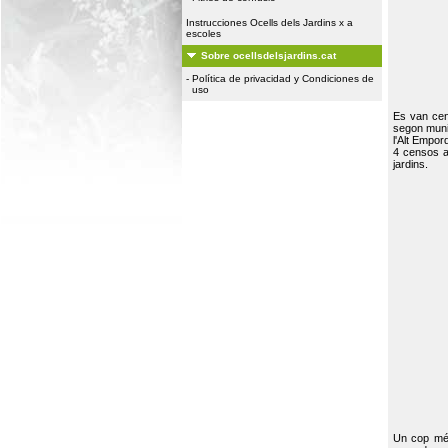
Instrucciones Ocells dels Jardins x a
escoles
Sobre ocellsdelsjardins.cat
-
Política de privacidad y Condiciones de
uso
Es van ce
segon muni
l'Alt Empor
4 censos a
jardins.
Un cop més