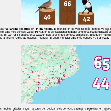
nsar
65 jardins repartits en 44 municipis.
El muncipi on es van fer més censos va ser
cipi amb més censos va ser
Fortià,
on ja es tradicional comptar amb una alta participació 
dà. Es van fer 6 censos, un a cada un dels jardins que compta el municipi. El següent mun
ls 2 jardins registrats d'aquest muncipi. El quart municipi amb més censos va ser
Palau-
, moltes gràcies a tots i a totes per dedicar part del vostre temps a participar en aque