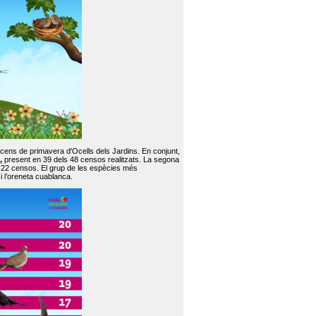
 cens de primavera d'Ocells dels Jardins. En conjunt,
,
present en 39 dels 48 censos realitzats. La segona
en 22 censos. El grup de les espècies més
 i l’oreneta cuablanca.