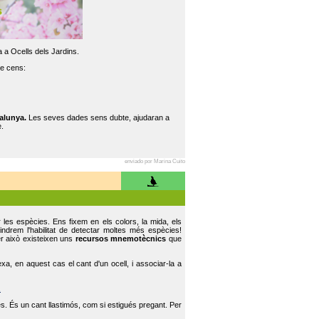
 a Ocells dels Jardins.
re cens:
alunya.
Les seves dades sens dubte, ajudaran a
.
enviado por Marina Cuito
r les espècies. Ens fixem en els colors, la mida, els
indrem l'habilitat de detectar moltes més espècies!
er això existeixen uns
recursos mnemotècnics
que
, en aquest cas el cant d'un ocell, i associar-la a
.
s. És un cant llastimós, com si estigués pregant. Per