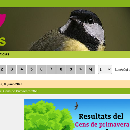
ticias
2
3
4
5
6
7
8
9
>
>|
ítem/págin
s, 3. junio 2026
del Cens de Primavera 2026