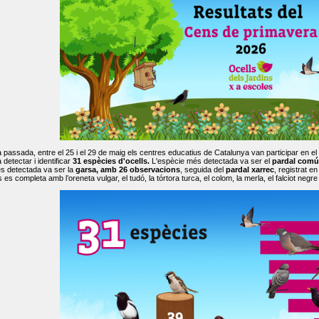
passada, entre el 25 i el 29 de maig els centres educatius de Catalunya van participar en el
 detectar i identificar
31 espècies d'ocells.
L'espècie més detectada va ser el
pardal comú
s detectada va ser la
garsa, amb 26 observacions
, seguida del
pardal xarrec
, registrat 
es completa amb l’oreneta vulgar, el tudó, la tórtora turca, el colom, la merla, el falciot negre