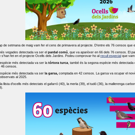
ap de setmana de maig vam fer el cens de primavera al projecte. D'entre els 76 censos que 
més vegades detectada va ser el
pardal comú
, que va aparèxer en 66 dels 76 censos. El par
s'han fet en el projecte Ocells dels Jardins. Podeu comprovar-ho al
recull especial
que vam f
espècie més detectada va ser la
tórtora turca
, també és la segona espècie més detectada en
n 46 censos.
 espècie més detectada va ser
la garsa,
comptada en 42 censos. La garsa va ocupar el novè l
 observats al 2025.
 llista d'ocells més detectats el gafarró (40), la merla (39), el tudó (36), la mallerenga carbone
).