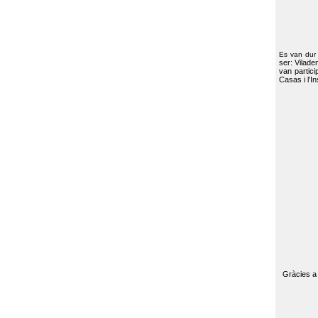
Es van dur
ser: Vilade
van partici
Casas i l’I
Gràcies a 