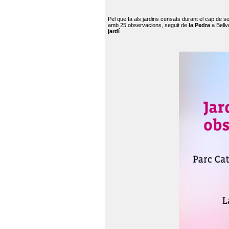
Pel que fa als jardins censats durant el cap de 
amb 25 observacions, seguit de
la Pedra
a Bellv
jardí
.