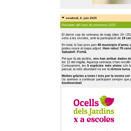
vendredi, 6. juin 2025
Resultats del cens de primavera 2025
El darrer cap de setmana de maig (dies 24 i 25)
cens a les escoles, amb la participació de
19 ce
En total, hi han pres part
48 municipis d’arreu 
podeu veure al mapa adjunt.
Hem rebut 76 cen
Sabadell
i
Fortià
.
Pel que fa als jardins,
ens han arribat dades d
les 12 del migdia. Aquesta setmana s’han recollit
Curiosament, les
5 espècies més vistes
són le
passat, la més abundant va ser la
tórtora turca
.
Moltes gràcies a totes i tots per la vostra col
Us animem a continuar participant sempre que
biodiversitat!