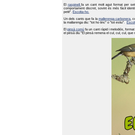
El
raspinell
fa un cant molt agut format per set
comportament discret, sovint és més fàcil ident
petit".
Escolta-ho.
Un dels cants que fa la
mallerenga carbonera
, c
la mallarenga diu: "tot ho tinc" o "tot estiu".
Escol
El
pinsà comú
fa un cant ràpid i melodiós, forma
el pinsà diu "El pinsà remena el cul, cul, cul, que 