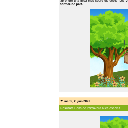
aprendre una mica més sobre els ocells. Les vo
formar-ne part.
mardi, 2. juin 2026
Resultats Cens de Primavera a les escoles