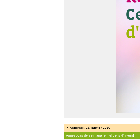
vendredi, 23. janvier 2026
Aquest cap de setmana fem el cens d'hivern!