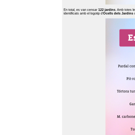
En total, es van censar
122 jardins
. Amb totes l
identificats amb el logotip d’
Ocells dels Jardins
c