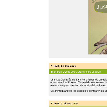
jeudi, 14. mai 2026
Exemples Ocells dels Jardins a les escoles
L’Institut Montgrós de Sant Pere Ribes és un del
una comunicació en un fòrum del seu centre on do
manera en què comptem els ocells del pati, amb 
Us animem a totes les escoles a compartir les vo
lundi, 2. février 2026