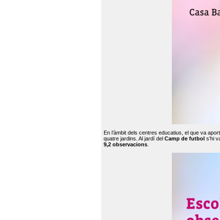
En l’àmbit dels centres educatius, el que va apor
quatre jardins. Al jardí del
Camp de futbol
s’hi v
9,2 observacions
.