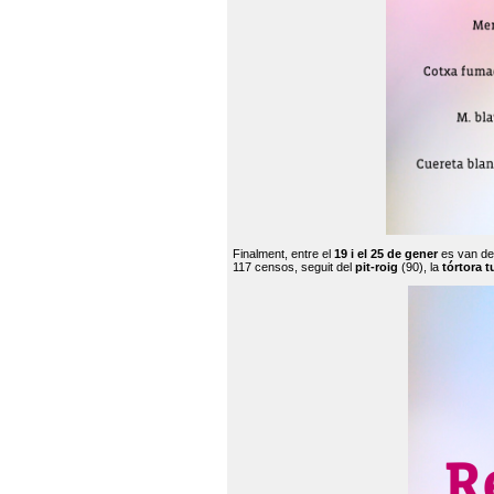
Finalment, entre el
19 i el 25 de gener
es van de
117 censos, seguit del
pit-roig
(90), la
tórtora t