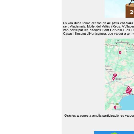
Es van dur a terme censos en
40 patis escolar
ser: Vilademuls, Mollet del Vallès i Reus. A Vilad
van participar les escoles Sant Gervasi i Les P
Casas i l’Institut d’Horticultura, que va dur a te
Gràcies a aquesta àmplia participació, es va pode