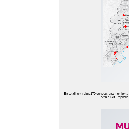
En total hem rebut 179 censos, una molt bona d
Fortià a l'Alt Empord