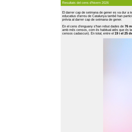
Resultats del cens d'hivern 2026
El darrer cap de setmana de gener es va dur a te
educatius d’arreu de Catalunya també han participat
prèvia al darrer cap de setmana de gener.
En el cens d’enguany s'han rebut dades de
76 m
amb més censos, com és habitual atès que és la
censos cadascun). En total, entre el
19 i el 25 