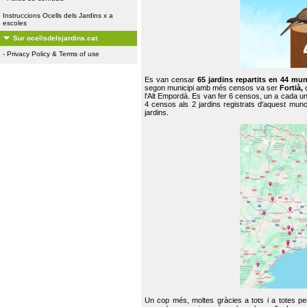
Instruccions Ocells dels Jardins x a
escoles
Sur ocellsdelsjardins.cat
-
Privacy Policy & Terms of use
Es van censar
65 jardins repartits en 44 mun
segon municipi amb més censos va ser
Fortià,
l'Alt Empordà. Es van fer 6 censos, un a cada u
4 censos als 2 jardins registrats d'aquest mun
jardins.
Un cop més, moltes gràcies a tots i a totes pe