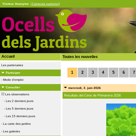
Visiteur Anonyme
[J'aimerais participer]
Accueil
Toutes les nouvelles
Les partenaires
1
2
3
4
5
6
7
Participer
-
Mode d'emploi
Consulter
mercredi, 3. juin 2026
Les observations
Resultats del Cens de Primavera 2026
-
Les 2 derniers jours
-
Les 5 derniers jours
-
Les 15 derniers jours
-
La carte des jardins
-
Les galeries