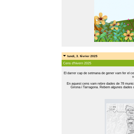
lundi, 3. février 2025
Cens d'hivern 2025
El darrer cap de setmana de gener vam fer el ce
v
En aquest cens vam rebre dades de 78 municip
Girona i Tarragona. Rebem algunes dades de 