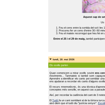
Aquest cap de se
Us 
Feu el cens entre la sortida del sol i les 
Procureu fer un cens d'entre 30 i 60 min
Feu el mateix recorregut que heu fet en 
Entre el 25 i el 29 de maig,
també participe
lundi, 18. mai 2026
Els ocells parlen
Quan comencem a mirar ocells sovint
ens cen
moviments... Tanmateix si també som capaço
Aprendre a identificar els cants pot semblar una
ens ajudaran a recordar els cants d’alguns ocells
El recurs mnemotècnic, és una tècnica d'aprene
conceptes més senzills, en aquest cas a paraules
Així, per recordar la cadència del cant de 3 note
El
Tudó
fa un cant semblant al de la tórtora tur
això diem que el tudó diu "justícia senyor".
Escolt