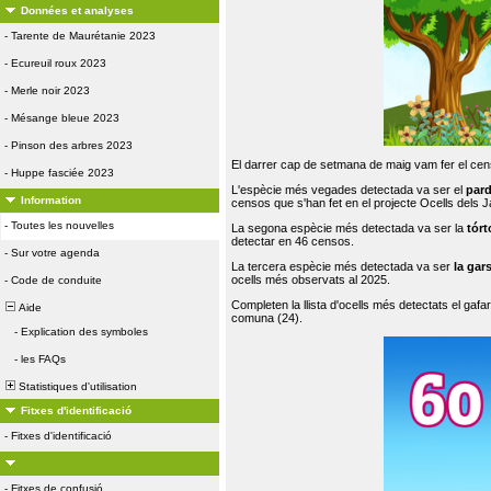
Données et analyses
-
Tarente de Maurétanie 2023
-
Ecureuil roux 2023
-
Merle noir 2023
-
Mésange bleue 2023
-
Pinson des arbres 2023
El darrer cap de setmana de maig vam fer el cens
-
Huppe fasciée 2023
L'espècie més vegades detectada va ser el
par
Information
censos que s'han fet en el projecte Ocells dels
-
Toutes les nouvelles
La segona espècie més detectada va ser la
tórt
detectar en 46 censos.
-
Sur votre agenda
La tercera espècie més detectada va ser
la gar
ocells més observats al 2025.
-
Code de conduite
Completen la llista d'ocells més detectats el gafar
Aide
comuna (24).
-
Explication des symboles
-
les FAQs
Statistiques d'utilisation
Fitxes d'identificació
-
Fitxes d'identificació
-
Fitxes de confusió