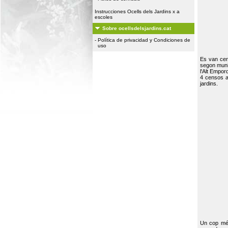
Instrucciones Ocells dels Jardins x a
escoles
Sobre ocellsdelsjardins.cat
-
Política de privacidad y Condiciones de
uso
Es van ce
segon muni
l'Alt Empor
4 censos a
jardins.
Un cop més