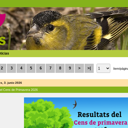
ticias
2
3
4
5
6
7
8
9
>
>|
ítem/págin
s, 3. junio 2026
del Cens de Primavera 2026