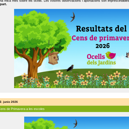
na mica més sobre els ocells. Les vostres observacions i aportacions són imprescindibles
part.
2. junio 2026
Cens de Primavera a les escoles