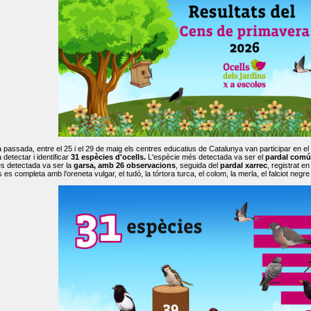
passada, entre el 25 i el 29 de maig els centres educatius de Catalunya van participar en el
 detectar i identificar
31 espècies d'ocells.
L'espècie més detectada va ser el
pardal comú
s detectada va ser la
garsa, amb 26 observacions
, seguida del
pardal xarrec
, registrat 
es completa amb l’oreneta vulgar, el tudó, la tórtora turca, el colom, la merla, el falciot negre