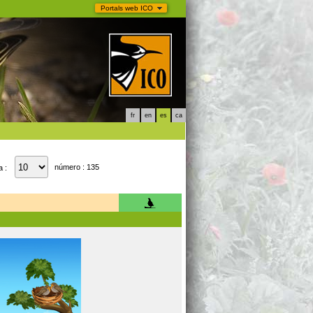
Portals web ICO
fr
en
es
ca
número : 135
a :