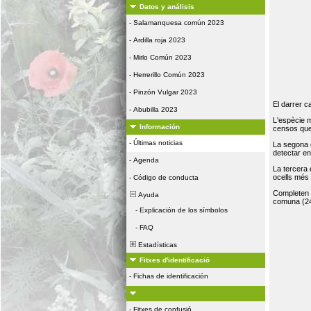
Datos y análisis
-
Salamanquesa común 2023
-
Ardilla roja 2023
-
Mirlo Común 2023
-
Herrerillo Común 2023
-
Pinzón Vulgar 2023
El darrer c
-
Abubilla 2023
L'espècie 
Información
censos que 
-
Últimas noticias
La segona 
detectar e
-
Agenda
La tercera
ocells més
-
Código de conducta
Completen la
Ayuda
comuna (24
-
Explicación de los símbolos
-
FAQ
Estadísticas
Fitxes d'identificació
-
Fichas de identificación
-
Fitxes de confusió