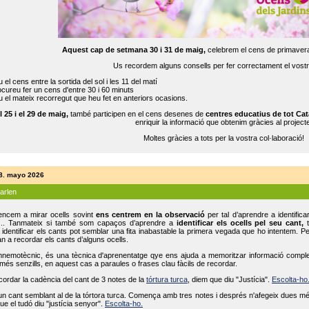
Aquest cap de setmana 30 i 31 de maig,
celebrem el cens de primavera
Us recordem alguns consells per fer correctament el vost
 el cens entre la sortida del sol i les 11 del matí
cureu fer un cens d'entre 30 i 60 minuts
 el mateix recorregut que heu fet en anteriors ocasions.
l 25 i el 29 de maig,
també participen en el cens desenes de
centres educatius de tot Cat
enriquir la informació que obtenim gràcies al projecte
Moltes gràcies a tots per la vostra col·laboració!
18. mayo 2026
parlen
ncem a mirar ocells sovint
ens centrem en la observació
per tal d’aprendre a identifica
... Tanmateix si també som capaços d’aprendre a
identificar els ocells pel seu cant,
t
identificar els cants pot semblar una fita inabastable la primera vegada que ho intentem. P
n a recordar els cants d’alguns ocells.
mnemotècnic, és una tècnica d'aprenentatge qye ens ajuda a memoritzar informació complexa
és senzills, en aquest cas a paraules o frases clau fàcils de recordar.
ecordar la cadència del cant de 3 notes de la
tórtura turca
, diem que diu "Justícia".
Escolta-ho
un cant semblant al de la tórtora turca. Comença amb tres notes i després n'afegeix dues mé
ue el tudó diu "justícia senyor".
Escolta-ho.