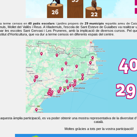
 a terme censos en
40 patis escolars
i jardins propers de
29 municipis
repartits arreu de Cat
muls, Mollet del Vallès i Reus. A Vilademuls, l’escola de Sant Esteve de Guialbes va realitzar 
par les escoles Sant Gervasi i Les Pruneres, amb la implicació de diversos cursos. Pel qu
nstitut d’Horticultura, que va dur a terme censos en diferents espais del centre.
aquesta àmplia participació, es va poder obtenir una mostra representativa de la diversitat d’o
català.
Moltes gràcies a tots per la vostra participació!