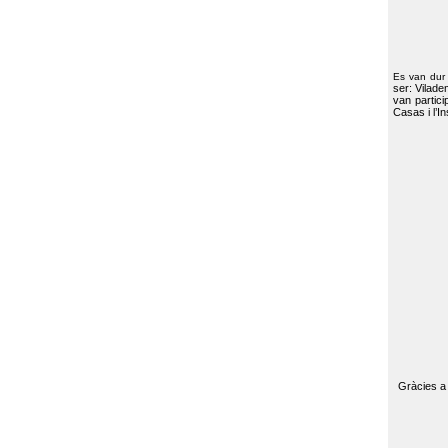
Es van dur
ser: Vilade
van partici
Casas i l’I
Gràcies a 