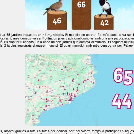
nsar
65 jardins repartits en 44 municipis.
El muncipi on es van fer més censos va ser
cipi amb més censos va ser
Fortià,
on ja es tradicional comptar amb una alta participació 
dà. Es van fer 6 censos, un a cada un dels jardins que compta el municipi. El següent mun
ls 2 jardins registrats d'aquest muncipi. El quart municipi amb més censos va ser
Palau-
, moltes gràcies a tots i a totes per dedicar part del vostre temps a participar en aque