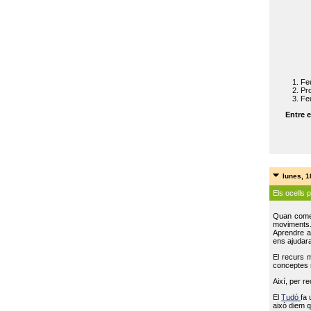
Feu
Pro
Feu
Entre e
lunes, 
Els ocells 
Quan come
moviments
Aprendre a 
ens ajudara
El recurs 
conceptes m
Així, per r
El
Tudó
fa 
això diem q