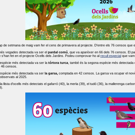
ap de setmana de maig vam fer el cens de primavera al projecte. D'entre els 76 censos que 
més vegades detectada va ser el
pardal comú
, que va aparèxer en 66 dels 76 censos. El par
s'han fet en el projecte Ocells dels Jardins. Podeu comprovar-ho al
recull especial
que vam f
espècie més detectada va ser la
tórtora turca
, també és la segona espècie més detectada en
n 46 censos.
 espècie més detectada va ser
la garsa,
comptada en 42 censos. La garsa va ocupar el novè l
 observats al 2025.
 llista d'ocells més detectats el gafarró (40), la merla (39), el tudó (36), la mallerenga carbone
).