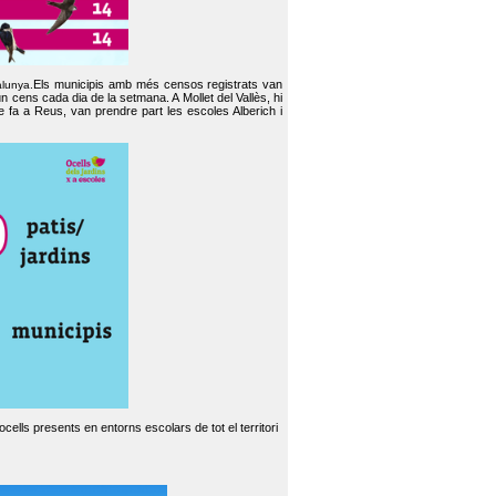
Els municipis amb més censos registrats van
alunya.
un cens cada dia de la setmana. A Mollet del Vallès, hi
e fa a Reus, van prendre part les escoles Alberich i
cells presents en entorns escolars de tot el territori