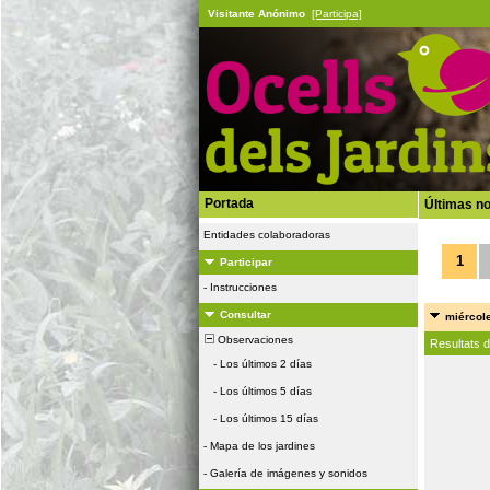
Visitante Anónimo
[Participa]
Portada
Últimas no
Entidades colaboradoras
1
Participar
-
Instrucciones
Consultar
miércole
Observaciones
Resultats 
-
Los últimos 2 días
-
Los últimos 5 días
-
Los últimos 15 días
-
Mapa de los jardines
-
Galería de imágenes y sonidos