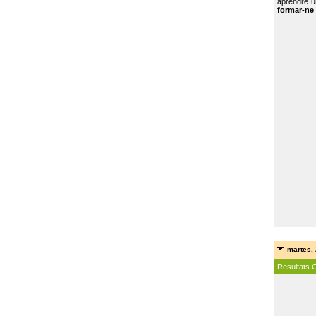
aprendre u
formar-ne 
martes, 
Resultats 