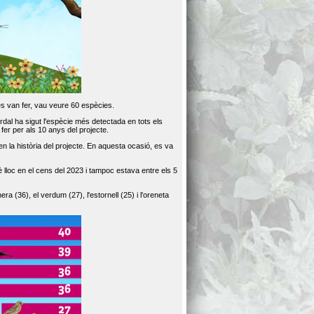
es van fer, vau veure 60 espècies.
dal ha sigut l'espècie més detectada en tots els
er per als 10 anys del projecte.
 la història del projecte. En aquesta ocasió, es va
loc en el cens del 2023 i tampoc estava entre els 5
ra (36), el verdum (27), l'estornell (25) i l'oreneta