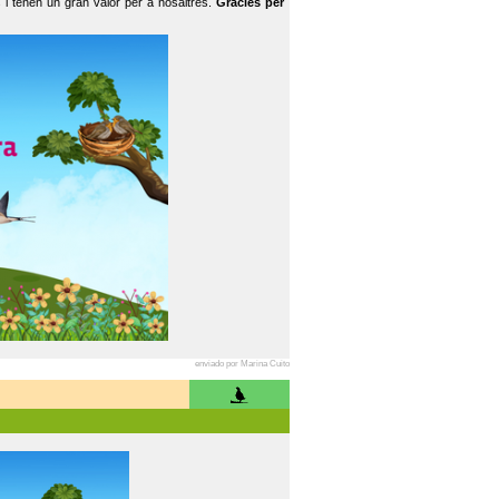
 i tenen un gran valor per a nosaltres.
Gràcies per
enviado por Marina Cuito