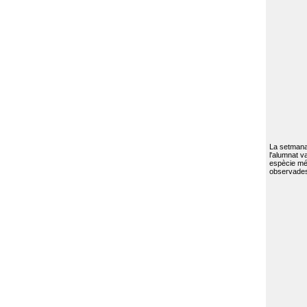
La setmana 
l'alumnat va
espècie mé
observades 