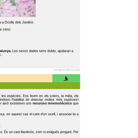
 a Ocells dels Jardins.
re cens:
alunya.
Les seves dades sens dubte, ajudaran a
.
enviado por Marina Cuito
r les espècies. Ens fixem en els colors, la mida, els
indrem l'habilitat de detectar moltes més espècies!
er això existeixen uns
recursos mnemotècnics
que
, en aquest cas el cant d'un ocell, i associar-la a
.
s. És un cant llastimós, com si estigués pregant. Per