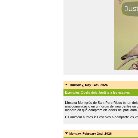
Thursday, May 14th, 2026
Exemples Ocells dels Jardins a les escoles
L’Institut Montgrós de Sant Pere Ribes és un del
una comunicació en un fòrum del seu centre on do
manera en què comptem els ocells del pati, amb 
Us animem a totes les escoles a compartir les vo
Monday, February 2nd, 2026