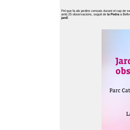
Pel que fa als jardins censats durant el cap de 
amb 25 observacions, seguit de
la Pedra
a Bellv
jardí
.