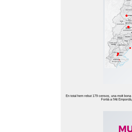
En total hem rebut 179 censos, una molt bona d
Fortià a l'Alt Empord