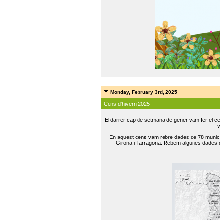
Monday, February 3rd, 2025
Cens d'hivern 2025
El darrer cap de setmana de gener vam fer el ce
v
En aquest cens vam rebre dades de 78 municip
Girona i Tarragona. Rebem algunes dades de 