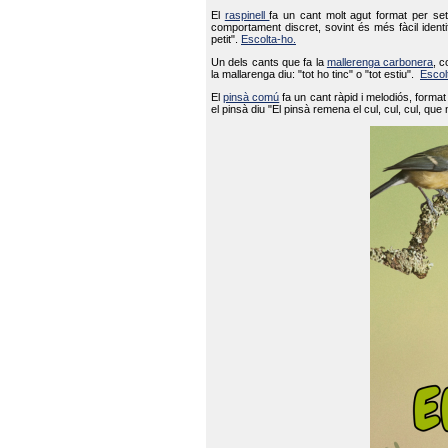
El
raspinell
fa un cant molt agut format per set
comportament discret, sovint és més fàcil ident
petit".
Escolta-ho.
Un dels cants que fa la
mallerenga carbonera
, c
la mallarenga diu: "tot ho tinc" o "tot estiu".
Escol
El
pinsà comú
fa un cant ràpid i melodiós, forma
el pinsà diu "El pinsà remena el cul, cul, cul, que 