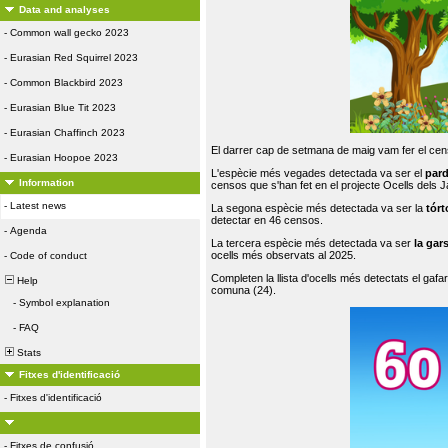
Data and analyses
-
Common wall gecko 2023
-
Eurasian Red Squirrel 2023
-
Common Blackbird 2023
-
Eurasian Blue Tit 2023
-
Eurasian Chaffinch 2023
El darrer cap de setmana de maig vam fer el cens
-
Eurasian Hoopoe 2023
L'espècie més vegades detectada va ser el
par
Information
censos que s'han fet en el projecte Ocells dels
-
Latest news
La segona espècie més detectada va ser la
tórt
detectar en 46 censos.
-
Agenda
La tercera espècie més detectada va ser
la gar
ocells més observats al 2025.
-
Code of conduct
Completen la llista d'ocells més detectats el gafar
Help
comuna (24).
-
Symbol explanation
-
FAQ
Stats
Fitxes d'identificació
-
Fitxes d'identificació
-
Fitxes de confusió