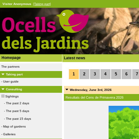
Visitor Anonymous
[Taking part]
Homepage
Latest news
The partners
1
2
3
4
5
6
7
Taking part
-
User guide
Consulting
Wednesday, June 3rd, 2026
Sightings
Resultats del Cens de Primavera 2026
-
The past 2 days
-
The past 5 days
-
The past 15 days
-
Map of gardens
-
Galleries