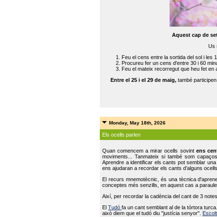
Aquest cap de se
Us 
Feu el cens entre la sortida del sol i les 
Procureu fer un cens d'entre 30 i 60 min
Feu el mateix recorregut que heu fet en 
Entre el 25 i el 29 de maig,
també participe
Monday, May 18th, 2026
Els ocells parlen
Quan comencem a mirar ocells sovint
ens cen
moviments... Tanmateix si també som capaço
Aprendre a identificar els cants pot semblar una
ens ajudaran a recordar els cants d’alguns ocells
El recurs mnemotècnic, és una tècnica d'aprene
conceptes més senzills, en aquest cas a paraules
Així, per recordar la cadència del cant de 3 note
El
Tudó
fa un cant semblant al de la tórtora tur
això diem que el tudó diu "justícia senyor".
Escolt