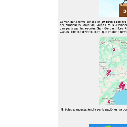
Es van dur a terme censos en
40 patis escolar
ser: Vilademuls, Mollet del Vallès i Reus. A Vilad
van participar les escoles Sant Gervasi i Les P
Casas i l’Institut d’Horticultura, que va dur a te
Gràcies a aquesta àmplia participació, es va pode