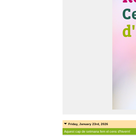
Friday, January 23rd, 2026
Aquest cap de setmana fem el cens d'hivern!