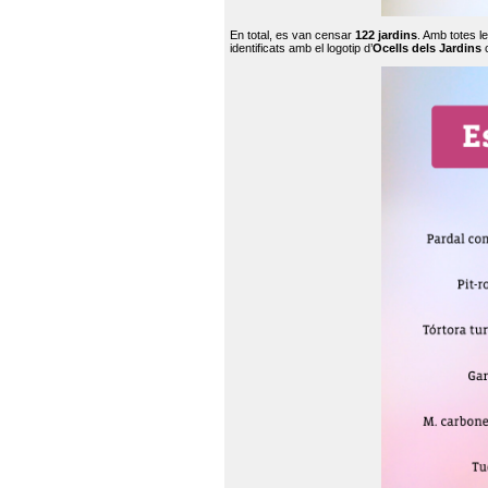
En total, es van censar
122 jardins
. Amb totes l
identificats amb el logotip d’
Ocells dels Jardins
c