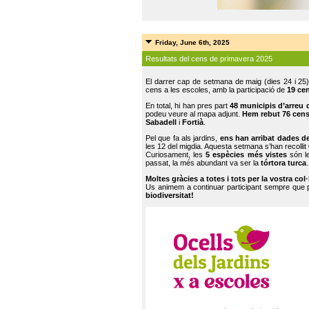
Friday, June 6th, 2025
Resultats del cens de primavera 2025
El darrer cap de setmana de maig (dies 24 i 25)
cens a les escoles, amb la participació de
19 ce
En total, hi han pres part
48 municipis d’arreu 
podeu veure al mapa adjunt.
Hem rebut 76 cen
Sabadell
i
Fortià
.
Pel que fa als jardins,
ens han arribat dades d
les 12 del migdia. Aquesta setmana s’han recollit
Curiosament, les
5 espècies més vistes
són le
passat, la més abundant va ser la
tórtora turca
.
Moltes gràcies a totes i tots per la vostra col
Us animem a continuar participant sempre que
biodiversitat!