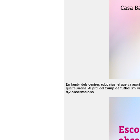
En l’àmbit dels centres educatius, el que va apor
quatre jardins. Al jardí del
Camp de futbol
s’hi v
9,2 observacions
.