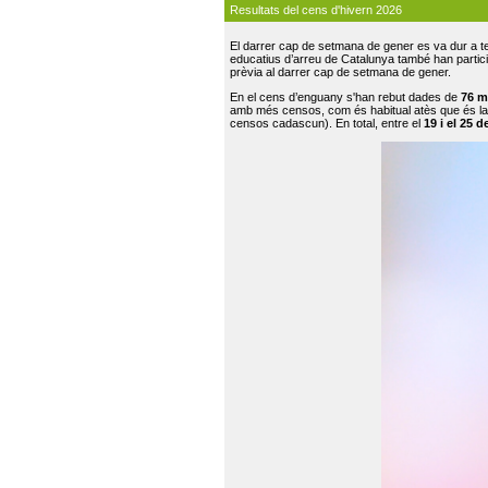
Resultats del cens d'hivern 2026
El darrer cap de setmana de gener es va dur a te
educatius d’arreu de Catalunya també han participat
prèvia al darrer cap de setmana de gener.
En el cens d’enguany s'han rebut dades de
76 m
amb més censos, com és habitual atès que és la
censos cadascun). En total, entre el
19 i el 25 