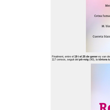
Finalment, entre el
19 i el 25 de gener
es van de
117 censos, seguit del
pit-roig
(90), la
tórtora t