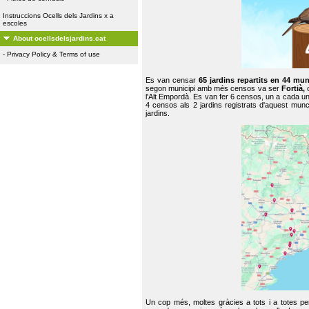
Instruccions Ocells dels Jardins x a
escoles
About ocellsdelsjardins.cat
-
Privacy Policy & Terms of use
Es van censar
65 jardins repartits en 44 mun
segon municipi amb més censos va ser
Fortià,
l'Alt Empordà. Es van fer 6 censos, un a cada u
4 censos als 2 jardins registrats d'aquest mun
jardins.
Un cop més, moltes gràcies a tots i a totes pe