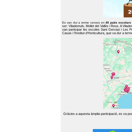
Es van dur a terme censos en
40 patis escolar
ser: Vilademuls, Mollet del Vallès i Reus. A Vilad
van participar les escoles Sant Gervasi i Les P
Casas i l’Institut d’Horticultura, que va dur a te
Gràcies a aquesta àmplia participació, es va pode