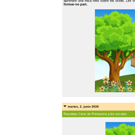
aprendre una mica més sobre els ocells. Les vo
formar-ne part.
martes, 2. junio 2026
Resultats Cens de Primavera a les escoles