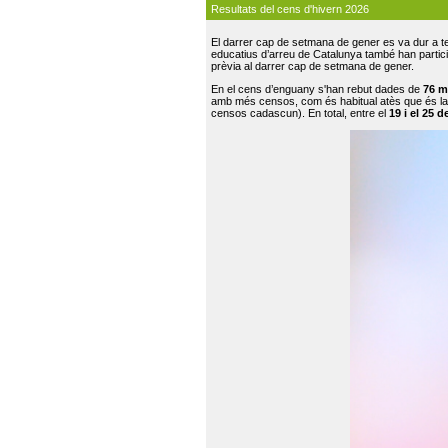
Resultats del cens d'hivern 2026
El darrer cap de setmana de gener es va dur a te
educatius d’arreu de Catalunya també han participat
prèvia al darrer cap de setmana de gener.
En el cens d’enguany s'han rebut dades de
76 m
amb més censos, com és habitual atès que és la
censos cadascun). En total, entre el
19 i el 25 