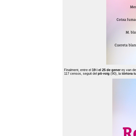
Finalment, entre el
19 i el 25 de gener
es van de
117 censos, seguit del
pit-roig
(90), la
tórtora t