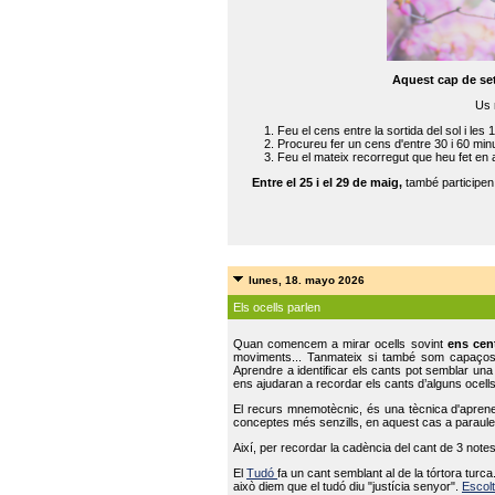
Aquest cap de se
Us 
Feu el cens entre la sortida del sol i les 
Procureu fer un cens d'entre 30 i 60 min
Feu el mateix recorregut que heu fet en 
Entre el 25 i el 29 de maig,
també participe
lunes, 18. mayo 2026
Els ocells parlen
Quan comencem a mirar ocells sovint
ens cen
moviments... Tanmateix si també som capaço
Aprendre a identificar els cants pot semblar una
ens ajudaran a recordar els cants d’alguns ocells
El recurs mnemotècnic, és una tècnica d'aprene
conceptes més senzills, en aquest cas a paraules
Així, per recordar la cadència del cant de 3 note
El
Tudó
fa un cant semblant al de la tórtora tur
això diem que el tudó diu "justícia senyor".
Escolt