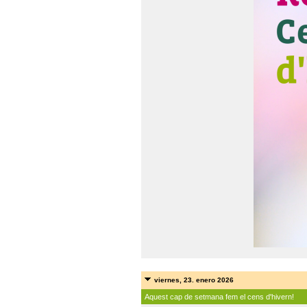
viernes, 23. enero 2026
Aquest cap de setmana fem el cens d'hivern!