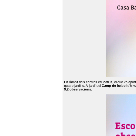
En l’àmbit dels centres educatius, el que va apor
quatre jardins. Al jardí del
Camp de futbol
s’hi v
9,2 observacions
.