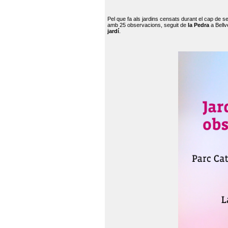
Pel que fa als jardins censats durant el cap de 
amb 25 observacions, seguit de
la Pedra
a Bellv
jardí
.