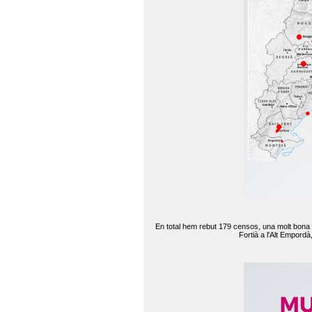
En total hem rebut 179 censos, una molt bona d
Fortià a l'Alt Empord