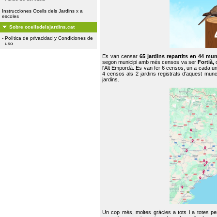
Instrucciones Ocells dels Jardins x a
escoles
Sobre ocellsdelsjardins.cat
-
Política de privacidad y Condiciones de
uso
Es van censar
65 jardins repartits en 44 mun
segon municipi amb més censos va ser
Fortià,
l'Alt Empordà. Es van fer 6 censos, un a cada u
4 censos als 2 jardins registrats d'aquest mun
jardins.
Un cop més, moltes gràcies a tots i a totes pe