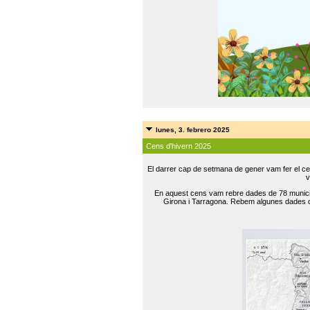
lunes, 3. febrero 2025
Cens d'hivern 2025
El darrer cap de setmana de gener vam fer el ce
v
En aquest cens vam rebre dades de 78 municip
Girona i Tarragona. Rebem algunes dades de 