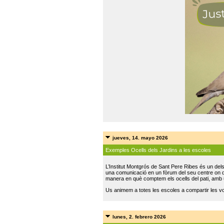
jueves, 14. mayo 2026
Exemples Ocells dels Jardins a les escoles
L’Institut Montgrós de Sant Pere Ribes és un del
una comunicació en un fòrum del seu centre on do
manera en què comptem els ocells del pati, amb 
Us animem a totes les escoles a compartir les vo
lunes, 2. febrero 2026