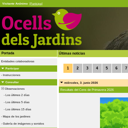
Visitante Anónimo
[Participa]
Portada
Últimas noticias
Entidades colaboradoras
1
2
3
4
5
6
7
Participar
-
Instrucciones
Consultar
miércoles, 3. junio 2026
Observaciones
Resultats del Cens de Primavera 2026
-
Los últimos 2 días
-
Los últimos 5 días
-
Los últimos 15 días
-
Mapa de los jardines
-
Galería de imágenes y sonidos