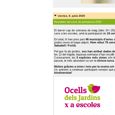
viernes, 6. junio 2025
Resultats del cens de primavera 2025
El darrer cap de setmana de maig (dies 24 i 25)
cens a les escoles, amb la participació de
19 ce
En total, hi han pres part
48 municipis d’arreu 
podeu veure al mapa adjunt.
Hem rebut 76 cen
Sabadell
i
Fortià
.
Pel que fa als jardins,
ens han arribat dades d
les 12 del migdia. Aquesta setmana s’han recollit
Curiosament, les
5 espècies més vistes
són le
passat, la més abundant va ser la
tórtora turca
.
Moltes gràcies a totes i tots per la vostra col
Us animem a continuar participant sempre que
biodiversitat!