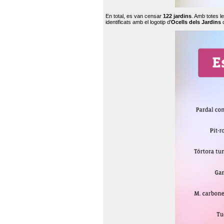
En total, es van censar
122 jardins
. Amb totes l
identificats amb el logotip d’
Ocells dels Jardins
c