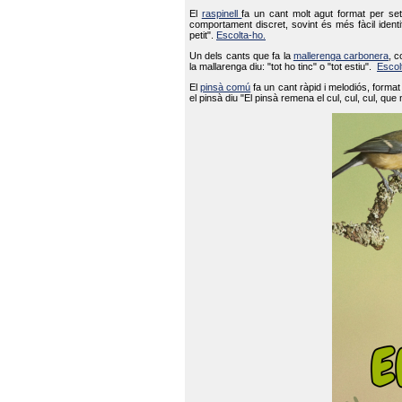
El
raspinell
fa un cant molt agut format per set
comportament discret, sovint és més fàcil ident
petit".
Escolta-ho.
Un dels cants que fa la
mallerenga carbonera
, c
la mallarenga diu: "tot ho tinc" o "tot estiu".
Escol
El
pinsà comú
fa un cant ràpid i melodiós, forma
el pinsà diu "El pinsà remena el cul, cul, cul, que 