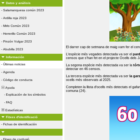
Datos y análisis
-
Salamanquesa común 2023
-
Ardilla roja 2023
-
Mirlo Común 2023
-
Herrerillo Común 2023
-
Pinzón Vulgar 2023
El darrer cap de setmana de maig vam fer el cens
-
Abubilla 2023
L'espècie més vegades detectada va ser el
par
Información
censos que s'han fet en el projecte Ocells dels
-
Últimas noticias
La segona espècie més detectada va ser la
tórt
detectar en 46 censos.
-
Agenda
La tercera espècie més detectada va ser
la gar
ocells més observats al 2025.
-
Código de conducta
Completen la llista d'ocells més detectats el gafar
Ayuda
comuna (24).
-
Explicación de los símbolos
-
FAQ
Estadísticas
Fitxes d'identificació
-
Fichas de identificación
-
Fitxes de confusió