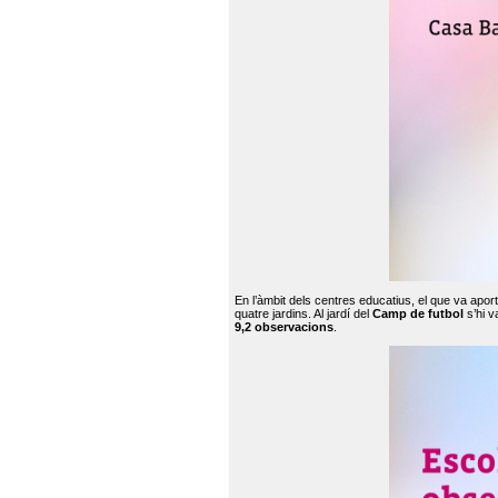
En l’àmbit dels centres educatius, el que va apor
quatre jardins. Al jardí del
Camp de futbol
s’hi v
9,2 observacions
.