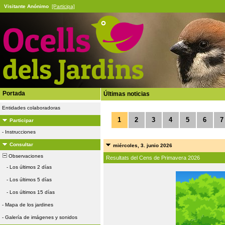
Visitante Anónimo
[Participa]
Portada
Últimas noticias
Entidades colaboradoras
1
2
3
4
5
6
7
Participar
-
Instrucciones
Consultar
miércoles, 3. junio 2026
Observaciones
Resultats del Cens de Primavera 2026
-
Los últimos 2 días
-
Los últimos 5 días
-
Los últimos 15 días
-
Mapa de los jardines
-
Galería de imágenes y sonidos