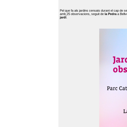
Pel que fa als jardins censats durant el cap de 
amb 25 observacions, seguit de
la Pedra
a Bellv
jardí
.