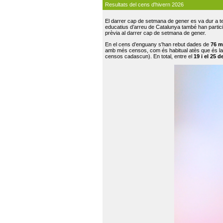
Resultats del cens d'hivern 2026
El darrer cap de setmana de gener es va dur a te
educatius d’arreu de Catalunya també han participat
prèvia al darrer cap de setmana de gener.
En el cens d’enguany s'han rebut dades de
76 m
amb més censos, com és habitual atès que és la
censos cadascun). En total, entre el
19 i el 25 