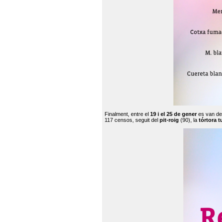
Finalment, entre el
19 i el 25 de gener
es van de
117 censos, seguit del
pit-roig
(90), la
tórtora t