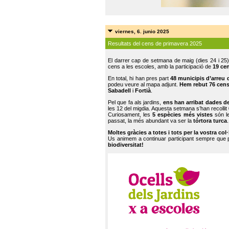
viernes, 6. junio 2025
Resultats del cens de primavera 2025
El darrer cap de setmana de maig (dies 24 i 25)
cens a les escoles, amb la participació de
19 ce
En total, hi han pres part
48 municipis d’arreu 
podeu veure al mapa adjunt.
Hem rebut 76 cen
Sabadell
i
Fortià
.
Pel que fa als jardins,
ens han arribat dades d
les 12 del migdia. Aquesta setmana s’han recollit
Curiosament, les
5 espècies més vistes
són le
passat, la més abundant va ser la
tórtora turca
.
Moltes gràcies a totes i tots per la vostra col
Us animem a continuar participant sempre que
biodiversitat!