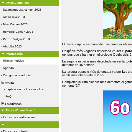
Datos y análisis
-
Salamanquesa común 2023
-
Ardilla roja 2023
-
Mirlo Común 2023
-
Herrerillo Común 2023
-
Pinzón Vulgar 2023
El darrer cap de setmana de maig vam fer el cens
-
Abubilla 2023
L'espècie més vegades detectada va ser el
par
Información
censos que s'han fet en el projecte Ocells dels
-
Últimas noticias
La segona espècie més detectada va ser la
tórt
detectar en 46 censos.
-
Agenda
La tercera espècie més detectada va ser
la gar
ocells més observats al 2025.
-
Código de conducta
Completen la llista d'ocells més detectats el gafar
Ayuda
comuna (24).
-
Explicación de los símbolos
-
FAQ
Estadísticas
Fitxes d'identificació
-
Fichas de identificación
-
Fitxes de confusió