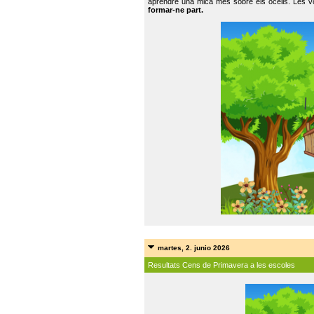
aprendre una mica més sobre els ocells. Les vo
formar-ne part.
martes, 2. junio 2026
Resultats Cens de Primavera a les escoles