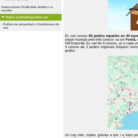
Instrucciones Ocells dels Jardins x a
escoles
Sobre ocellsdelsjardins.cat
-
Política de privacidad y Condiciones de
uso
Es van censar
65 jardins repartits en 44 mun
segon municipi amb més censos va ser
Fortià,
l'Alt Empordà. Es van fer 6 censos, un a cada u
4 censos als 2 jardins registrats d'aquest mun
jardins.
Un cop més, moltes gràcies a tots i a totes pe