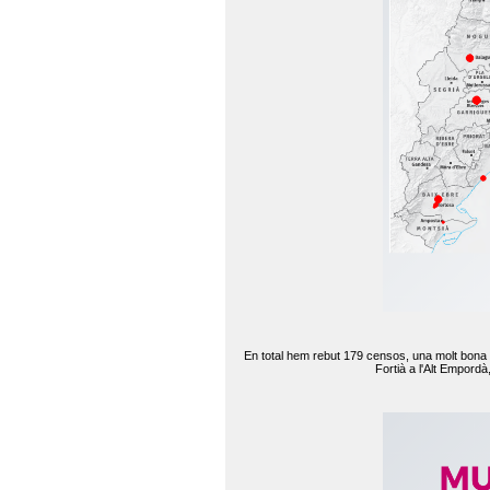
En total hem rebut 179 censos, una molt bona d
Fortià a l'Alt Empord