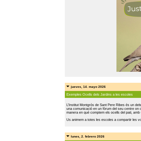
jueves, 14. mayo 2026
Exemples Ocells dels Jardins a les escoles
L’Institut Montgrós de Sant Pere Ribes és un del
una comunicació en un fòrum del seu centre on do
manera en què comptem els ocells del pati, amb 
Us animem a totes les escoles a compartir les vo
lunes, 2. febrero 2026