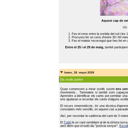
Aquest cap de se
Us 
Feu el cens entre la sortida del sol i les 
Procureu fer un cens d'entre 30 i 60 min
Feu el mateix recorregut que heu fet en 
Entre el 25 i el 29 de maig,
també participe
lunes, 18. mayo 2026
Els ocells parlen
Quan comencem a mirar ocells sovint
ens cen
moviments... Tanmateix si també som capaço
Aprendre a identificar els cants pot semblar una
ens ajudaran a recordar els cants d’alguns ocells
El recurs mnemotècnic, és una tècnica d'aprene
conceptes més senzills, en aquest cas a paraules
Així, per recordar la cadència del cant de 3 note
El
Tudó
fa un cant semblant al de la tórtora tur
això diem que el tudó diu "justícia senyor".
Escolt