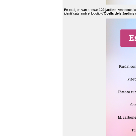
En total, es van censar
122 jardins
. Amb totes l
identificats amb el logotip d’
Ocells dels Jardins
c