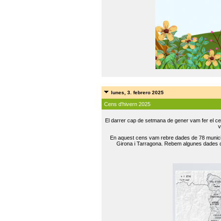
lunes, 3. febrero 2025
Cens d'hivern 2025
El darrer cap de setmana de gener vam fer el ce
v
En aquest cens vam rebre dades de 78 municip
Girona i Tarragona. Rebem algunes dades de 