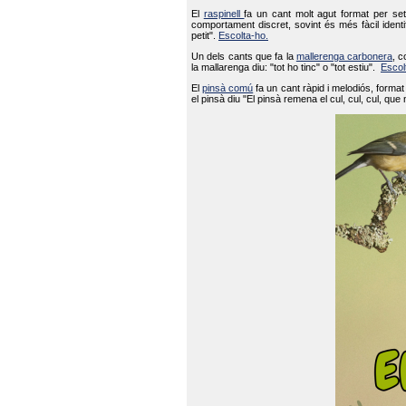
El
raspinell
fa un cant molt agut format per set
comportament discret, sovint és més fàcil ident
petit".
Escolta-ho.
Un dels cants que fa la
mallerenga carbonera
, c
la mallarenga diu: "tot ho tinc" o "tot estiu".
Escol
El
pinsà comú
fa un cant ràpid i melodiós, forma
el pinsà diu "El pinsà remena el cul, cul, cul, que 