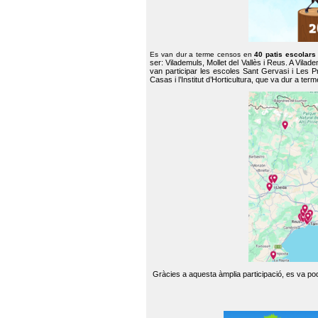
Es van dur a terme censos en
40 patis escolar
ser: Vilademuls, Mollet del Vallès i Reus. A Vilad
van participar les escoles Sant Gervasi i Les P
Casas i l’Institut d’Horticultura, que va dur a te
Gràcies a aquesta àmplia participació, es va pode