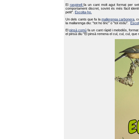
El
raspinell
fa un cant molt agut format per set
comportament discret, sovint és més fàcil ident
petit".
Escolta-ho.
Un dels cants que fa la
mallerenga carbonera
, c
la mallarenga diu: "tot ho tinc" o "tot estiu".
Escol
El
pinsà comú
fa un cant ràpid i melodiós, forma
el pinsà diu "El pinsà remena el cul, cul, cul, que 