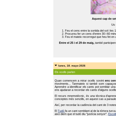
Aquest cap de se
Us 
Feu el cens entre la sortida del sol i les 
Procureu fer un cens d'entre 30 i 60 min
Feu el mateix recorregut que heu fet en 
Entre el 25 i el 29 de maig,
també participe
lunes, 18. mayo 2026
Els ocells parlen
Quan comencem a mirar ocells sovint
ens cen
moviments... Tanmateix si també som capaço
Aprendre a identificar els cants pot semblar una
ens ajudaran a recordar els cants d’alguns ocells
El recurs mnemotècnic, és una tècnica d'aprene
conceptes més senzills, en aquest cas a paraules
Així, per recordar la cadència del cant de 3 note
El
Tudó
fa un cant semblant al de la tórtora tur
això diem que el tudó diu "justícia senyor".
Escolt