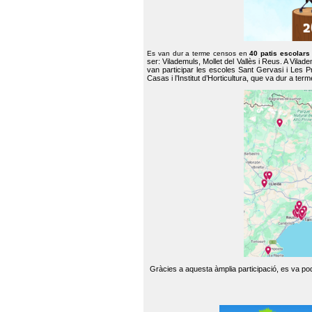
Es van dur a terme censos en
40 patis escolar
ser: Vilademuls, Mollet del Vallès i Reus. A Vilad
van participar les escoles Sant Gervasi i Les P
Casas i l’Institut d’Horticultura, que va dur a te
Gràcies a aquesta àmplia participació, es va pode