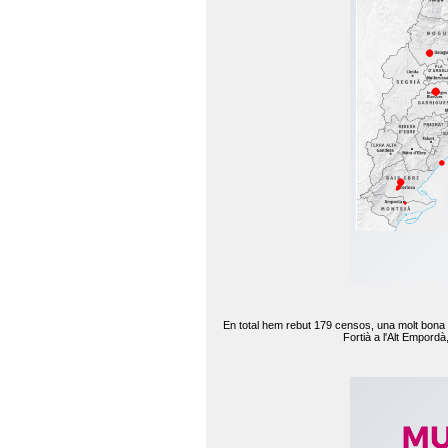
En total hem rebut 179 censos, una molt bona d
Fortià a l'Alt Empord