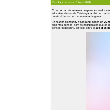
Resultats del cens d'hivern 2026
El darrer cap de setmana de gener es va dur a te
educatius d’arreu de Catalunya també han participat
prèvia al darrer cap de setmana de gener.
En el cens d’enguany s'han rebut dades de
76 m
amb més censos, com és habitual atès que és la
censos cadascun). En total, entre el
19 i el 25 