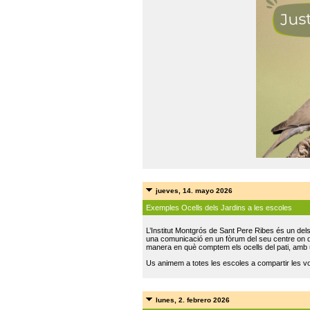
jueves, 14. mayo 2026
Exemples Ocells dels Jardins a les escoles
L’Institut Montgrós de Sant Pere Ribes és un del
una comunicació en un fòrum del seu centre on do
manera en què comptem els ocells del pati, amb 
Us animem a totes les escoles a compartir les vo
lunes, 2. febrero 2026