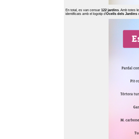
En total, es van censar
122 jardins
. Amb totes l
identificats amb el logotip d’
Ocells dels Jardins
c