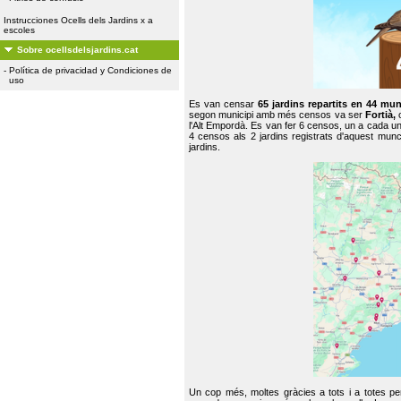
Instrucciones Ocells dels Jardins x a
escoles
Sobre ocellsdelsjardins.cat
-
Política de privacidad y Condiciones de
uso
Es van censar
65 jardins repartits en 44 mun
segon municipi amb més censos va ser
Fortià,
l'Alt Empordà. Es van fer 6 censos, un a cada u
4 censos als 2 jardins registrats d'aquest mun
jardins.
Un cop més, moltes gràcies a tots i a totes pe