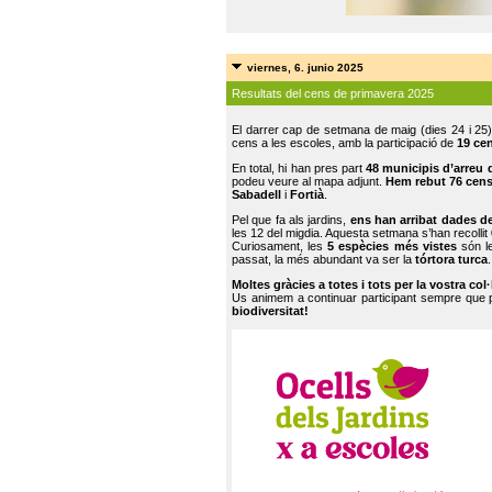
viernes, 6. junio 2025
Resultats del cens de primavera 2025
El darrer cap de setmana de maig (dies 24 i 25)
cens a les escoles, amb la participació de
19 ce
En total, hi han pres part
48 municipis d’arreu 
podeu veure al mapa adjunt.
Hem rebut 76 cen
Sabadell
i
Fortià
.
Pel que fa als jardins,
ens han arribat dades d
les 12 del migdia. Aquesta setmana s’han recollit
Curiosament, les
5 espècies més vistes
són le
passat, la més abundant va ser la
tórtora turca
.
Moltes gràcies a totes i tots per la vostra col
Us animem a continuar participant sempre que
biodiversitat!