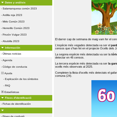
Datos y análisis
-
Salamanquesa común 2023
-
Ardilla roja 2023
-
Mirlo Común 2023
-
Herrerillo Común 2023
-
Pinzón Vulgar 2023
El darrer cap de setmana de maig vam fer el cens
-
Abubilla 2023
L'espècie més vegades detectada va ser el
par
Información
censos que s'han fet en el projecte Ocells dels
-
Últimas noticias
La segona espècie més detectada va ser la
tórt
detectar en 46 censos.
-
Agenda
La tercera espècie més detectada va ser
la gar
ocells més observats al 2025.
-
Código de conducta
Completen la llista d'ocells més detectats el gafar
Ayuda
comuna (24).
-
Explicación de los símbolos
-
FAQ
Estadísticas
Fitxes d'identificació
-
Fichas de identificación
-
Fitxes de confusió