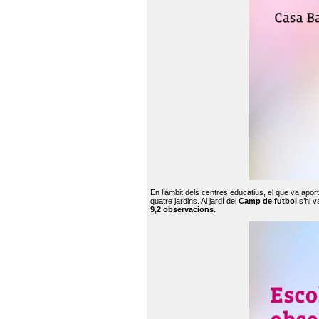
En l’àmbit dels centres educatius, el que va apor
quatre jardins. Al jardí del
Camp de futbol
s’hi v
9,2 observacions
.