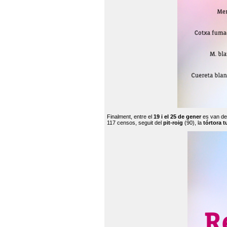
Finalment, entre el
19 i el 25 de gener
es van de
117 censos, seguit del
pit-roig
(90), la
tórtora t