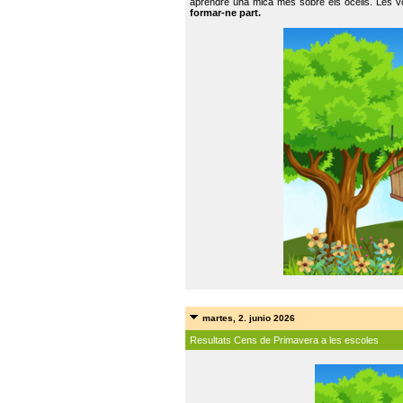
aprendre una mica més sobre els ocells. Les vo
formar-ne part.
martes, 2. junio 2026
Resultats Cens de Primavera a les escoles