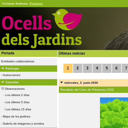
Visitante Anónimo
[Participa]
Portada
Últimas noticias
Entidades colaboradoras
1
2
3
4
5
6
7
Participar
-
Instrucciones
Consultar
miércoles, 3. junio 2026
Observaciones
Resultats del Cens de Primavera 2026
-
Los últimos 2 días
-
Los últimos 5 días
-
Los últimos 15 días
-
Mapa de los jardines
-
Galería de imágenes y sonidos