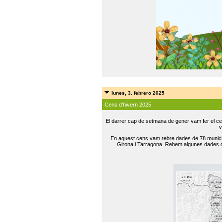
lunes, 3. febrero 2025
Cens d'hivern 2025
El darrer cap de setmana de gener vam fer el ce
v
En aquest cens vam rebre dades de 78 municip
Girona i Tarragona. Rebem algunes dades de 