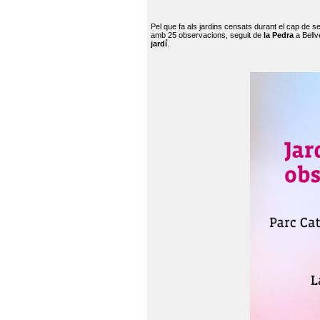
Pel que fa als jardins censats durant el cap de 
amb 25 observacions, seguit de
la Pedra
a Bellv
jardí
.