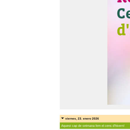
viernes, 23. enero 2026
Aquest cap de setmana fem el cens d'hivern!