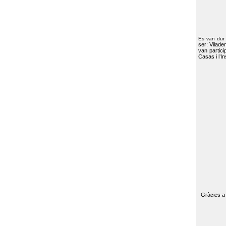
Es van dur
ser: Vilade
van partici
Casas i l’I
Gràcies a 