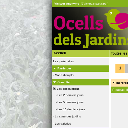
Visiteur Anonyme
[J'aimerais participer]
Accueil
Toutes les
Les partenaires
1
Participer
-
Mode d'emploi
Consulter
mercredi
Les observations
Resultats 
-
Les 2 derniers jours
-
Les 5 derniers jours
-
Les 15 derniers jours
-
La carte des jardins
-
Les galeries