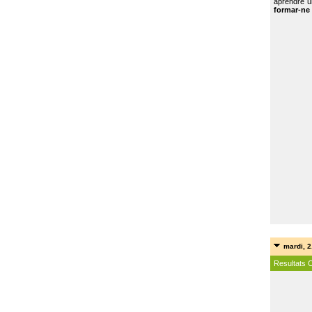
aprendre u
formar-ne 
mardi, 2
Resultats 