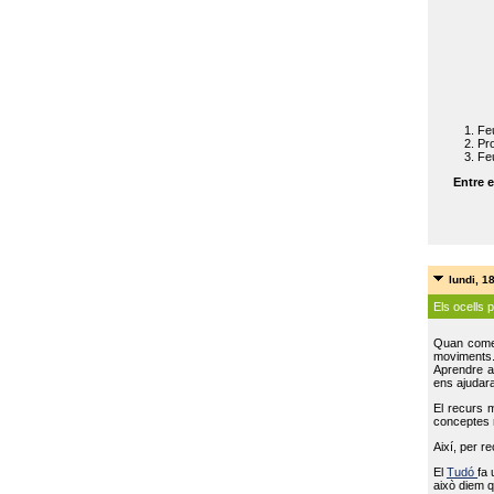
Feu
Pro
Feu
Entre e
lundi, 1
Els ocells 
Quan come
moviments
Aprendre a 
ens ajudara
El recurs 
conceptes m
Així, per r
El
Tudó
fa 
això diem q