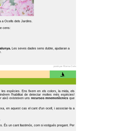
 a Ocells dels Jardins.
re cens:
alunya.
Les seves dades sens dubte, ajudaran a
.
posté par Marina Cuito
r les espècies. Ens fixem en els colors, la mida, els
indrem l'habilitat de detectar moltes més espècies!
er això existeixen uns
recursos mnemotècnics
que
, en aquest cas el cant d'un ocell, i associar-la a
.
s. És un cant llastimós, com si estigués pregant. Per