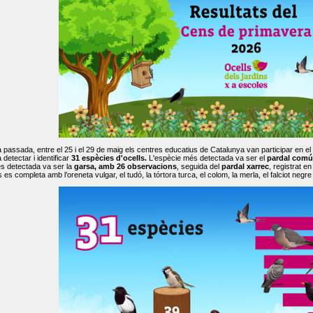
passada, entre el 25 i el 29 de maig els centres educatius de Catalunya van participar en el
 detectar i identificar
31 espècies d'ocells.
L'espècie més detectada va ser el
pardal comú
s detectada va ser la
garsa, amb 26 observacions
, seguida del
pardal xarrec
, registrat 
es completa amb l’oreneta vulgar, el tudó, la tórtora turca, el colom, la merla, el falciot negre