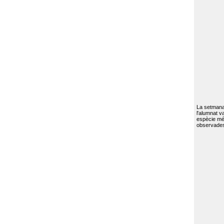
La setmana 
l'alumnat va
espècie mé
observades 