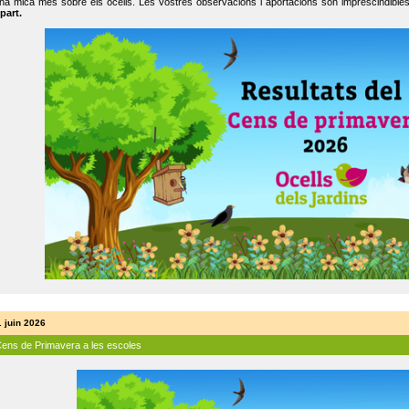
na mica més sobre els ocells. Les vostres observacions i aportacions són imprescindibles
part.
. juin 2026
Cens de Primavera a les escoles