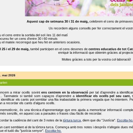
Aquest cap de setmana 30 i 31 de maig,
celebrem el cens de primavera
Us recordem alguns consells per fer correctament el vost
 el cens entre la sortida del sol i les 11 del matí
cureu fer un cens d'entre 30 i 60 minuts
 el mateix recorregut que heu fet en anteriors ocasions.
l 25 i el 29 de maig,
també participen en el cens desenes de
centres educatius de tot Cat
enriquir la informació que obtenim gràcies al projecte
Moltes gràcies a tots per la vostra col·laboració!
8. mai 2026
parlen
ncem a mirar ocells sovint
ens centrem en la observació
per tal d’aprendre a identifica
... Tanmateix si també som capaços d’aprendre a
identificar els ocells pel seu cant,
t
identificar els cants pot semblar una fita inabastable la primera vegada que ho intentem. P
n a recordar els cants d’alguns ocells.
mnemotècnic, és una tècnica d'aprenentatge qye ens ajuda a memoritzar informació complexa
és senzills, en aquest cas a paraules o frases clau fàcils de recordar.
ecordar la cadència del cant de 3 notes de la
tórtura turca
, diem que diu "Justícia".
Escolta-ho
un cant semblant al de la tórtora turca. Comença amb tres notes i després n'afegeix dues mé
ue el tudó diu "justícia senyor".
Escolta-ho.