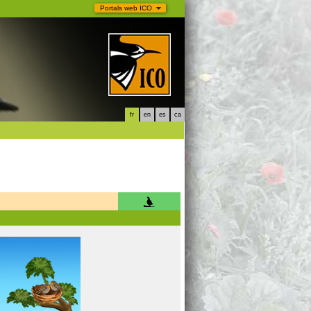
Portals web ICO
fr
en
es
ca