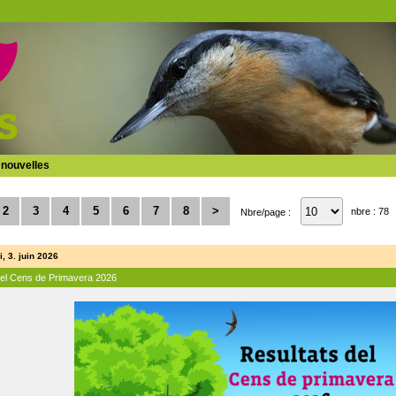
 nouvelles
2
3
4
5
6
7
8
>
nbre : 78
Nbre/page :
, 3. juin 2026
del Cens de Primavera 2026