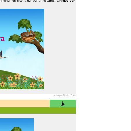
 i tenen un gran valor per a nosaltres.
Gràcies per
posté par Marina Cuito