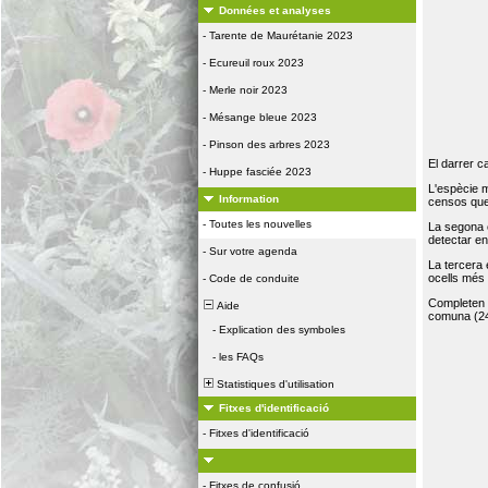
Données et analyses
-
Tarente de Maurétanie 2023
-
Ecureuil roux 2023
-
Merle noir 2023
-
Mésange bleue 2023
-
Pinson des arbres 2023
El darrer c
-
Huppe fasciée 2023
L'espècie 
Information
censos que 
-
Toutes les nouvelles
La segona 
detectar e
-
Sur votre agenda
La tercera
ocells més
-
Code de conduite
Completen la
Aide
comuna (24
-
Explication des symboles
-
les FAQs
Statistiques d'utilisation
Fitxes d'identificació
-
Fitxes d'identificació
-
Fitxes de confusió