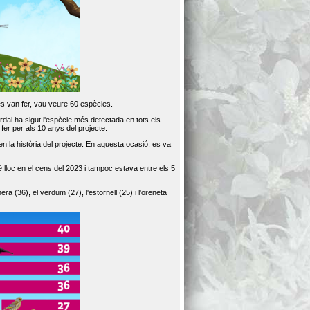
es van fer, vau veure 60 espècies.
dal ha sigut l'espècie més detectada en tots els
er per als 10 anys del projecte.
 la història del projecte. En aquesta ocasió, es va
loc en el cens del 2023 i tampoc estava entre els 5
ra (36), el verdum (27), l'estornell (25) i l'oreneta