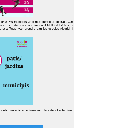
Els municipis amb més censos registrats van
alunya.
un cens cada dia de la setmana. A Mollet del Vallès, hi
e fa a Reus, van prendre part les escoles Alberich i
cells presents en entorns escolars de tot el territori