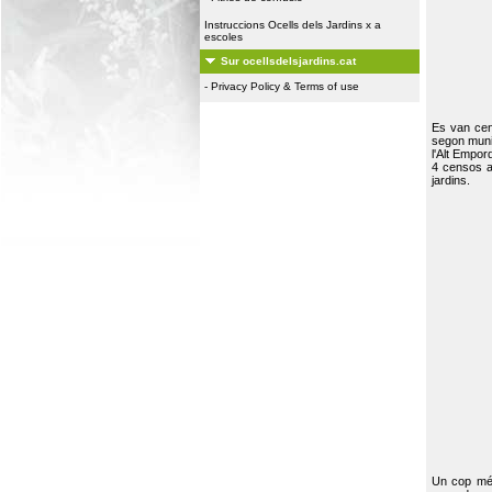
Instruccions Ocells dels Jardins x a
escoles
Sur ocellsdelsjardins.cat
-
Privacy Policy & Terms of use
Es van ce
segon muni
l'Alt Empor
4 censos a
jardins.
Un cop més