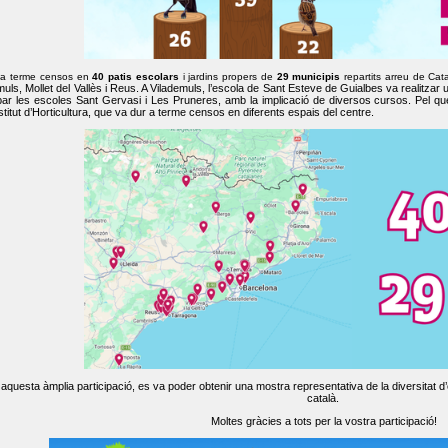
 a terme censos en
40 patis escolars
i jardins propers de
29 municipis
repartits arreu de Cat
muls, Mollet del Vallès i Reus. A Vilademuls, l’escola de Sant Esteve de Guialbes va realitzar 
par les escoles Sant Gervasi i Les Pruneres, amb la implicació de diversos cursos. Pel qu
nstitut d’Horticultura, que va dur a terme censos en diferents espais del centre.
aquesta àmplia participació, es va poder obtenir una mostra representativa de la diversitat d’o
català.
Moltes gràcies a tots per la vostra participació!