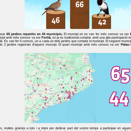
nsar
65 jardins repartits en 44 municipis.
El muncipi on es van fer més censos va ser
cipi amb més censos va ser
Fortià,
on ja es tradicional comptar amb una alta participació 
dà. Es van fer 6 censos, un a cada un dels jardins que compta el municipi. El següent mun
ls 2 jardins registrats d'aquest muncipi. El quart municipi amb més censos va ser
Palau-
, moltes gràcies a tots i a totes per dedicar part del vostre temps a participar en aque