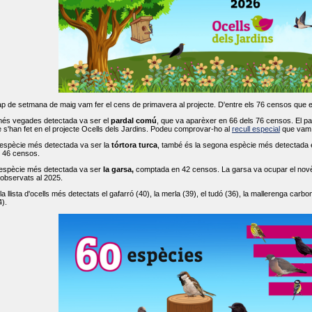
ap de setmana de maig vam fer el cens de primavera al projecte. D'entre els 76 censos que 
més vegades detectada va ser el
pardal comú
, que va aparèxer en 66 dels 76 censos. El par
s'han fet en el projecte Ocells dels Jardins. Podeu comprovar-ho al
recull especial
que vam f
espècie més detectada va ser la
tórtora turca
, també és la segona espècie més detectada en
n 46 censos.
 espècie més detectada va ser
la garsa,
comptada en 42 censos. La garsa va ocupar el novè l
 observats al 2025.
 llista d'ocells més detectats el gafarró (40), la merla (39), el tudó (36), la mallerenga carbone
).