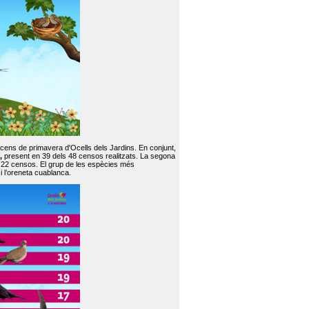
 cens de primavera d'Ocells dels Jardins. En conjunt,
,
present en 39 dels 48 censos realitzats. La segona
en 22 censos. El grup de les espècies més
 i l’oreneta cuablanca.