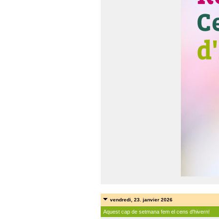
vendredi, 23. janvier 2026
Aquest cap de setmana fem el cens d'hivern!