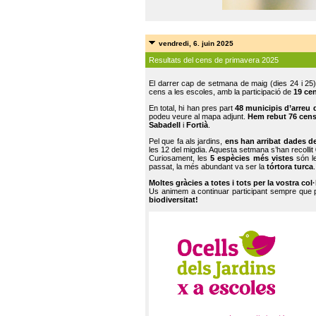
vendredi, 6. juin 2025
Resultats del cens de primavera 2025
El darrer cap de setmana de maig (dies 24 i 25)
cens a les escoles, amb la participació de
19 ce
En total, hi han pres part
48 municipis d’arreu 
podeu veure al mapa adjunt.
Hem rebut 76 cen
Sabadell
i
Fortià
.
Pel que fa als jardins,
ens han arribat dades d
les 12 del migdia. Aquesta setmana s’han recollit
Curiosament, les
5 espècies més vistes
són le
passat, la més abundant va ser la
tórtora turca
.
Moltes gràcies a totes i tots per la vostra col
Us animem a continuar participant sempre que
biodiversitat!