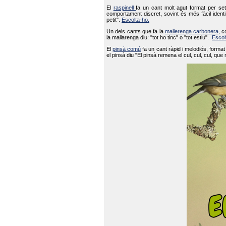
El
raspinell
fa un cant molt agut format per set
comportament discret, sovint és més fàcil ident
petit".
Escolta-ho.
Un dels cants que fa la
mallerenga carbonera
, c
la mallarenga diu: "tot ho tinc" o "tot estiu".
Escol
El
pinsà comú
fa un cant ràpid i melodiós, forma
el pinsà diu "El pinsà remena el cul, cul, cul, que 