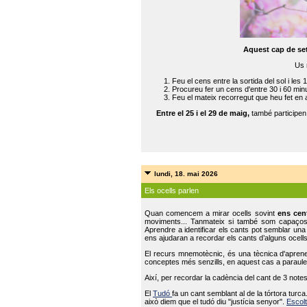
Aquest cap de se
Us 
Feu el cens entre la sortida del sol i les 
Procureu fer un cens d'entre 30 i 60 min
Feu el mateix recorregut que heu fet en 
Entre el 25 i el 29 de maig,
també participe
lundi, 18. mai 2026
Els ocells parlen
Quan comencem a mirar ocells sovint
ens cen
moviments... Tanmateix si també som capaço
Aprendre a identificar els cants pot semblar una
ens ajudaran a recordar els cants d’alguns ocells
El recurs mnemotècnic, és una tècnica d'aprene
conceptes més senzills, en aquest cas a paraules
Així, per recordar la cadència del cant de 3 note
El
Tudó
fa un cant semblant al de la tórtora tur
això diem que el tudó diu "justícia senyor".
Escolt