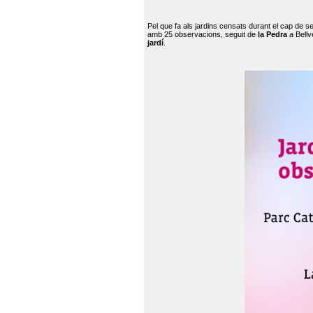
Pel que fa als jardins censats durant el cap de 
amb 25 observacions, seguit de
la Pedra
a Bellv
jardí
.