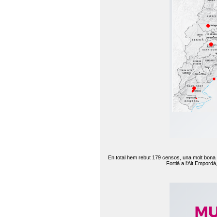
En total hem rebut 179 censos, una molt bona d
Fortià a l'Alt Empord