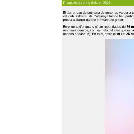
Resultats del cens d'hivern 2026
El darrer cap de setmana de gener es va dur a te
educatius d’arreu de Catalunya també han participat
prèvia al darrer cap de setmana de gener.
En el cens d’enguany s'han rebut dades de
76 m
amb més censos, com és habitual atès que és la
censos cadascun). En total, entre el
19 i el 25 