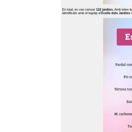
En total, es van censar
122 jardins
. Amb totes l
identificats amb el logotip d’
Ocells dels Jardins
c