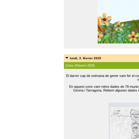
lundi, 3. février 2025
Cens d'hivern 2025
El darrer cap de setmana de gener vam fer el ce
v
En aquest cens vam rebre dades de 78 municip
Girona i Tarragona. Rebem algunes dades de 