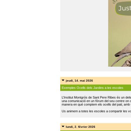
jeudi, 14. mai 2026
Exemples Ocells dels Jardins a les escoles
L’Institut Montgrós de Sant Pere Ribes és un del
una comunicació en un fòrum del seu centre on do
manera en què comptem els ocells del pati, amb 
Us animem a totes les escoles a compartir les vo
lundi, 2. février 2026