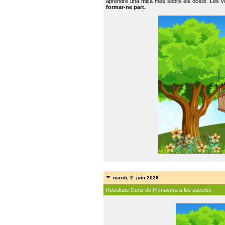
aprendre una mica més sobre els ocells. Les vo
formar-ne part.
mardi, 2. juin 2026
Resultats Cens de Primavera a les escoles