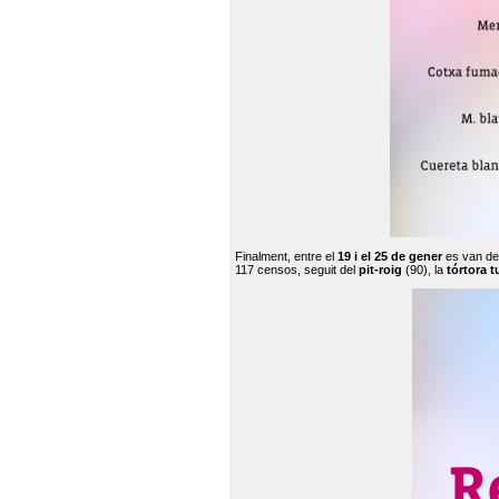
Finalment, entre el
19 i el 25 de gener
es van de
117 censos, seguit del
pit-roig
(90), la
tórtora t