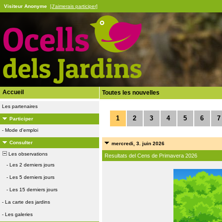
Visiteur Anonyme
[J'aimerais participer]
Accueil
Toutes les nouvelles
Les partenaires
1
2
3
4
5
6
7
Participer
-
Mode d'emploi
Consulter
mercredi, 3. juin 2026
Les observations
Resultats del Cens de Primavera 2026
-
Les 2 derniers jours
-
Les 5 derniers jours
-
Les 15 derniers jours
-
La carte des jardins
-
Les galeries