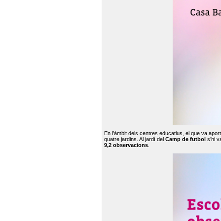
En l’àmbit dels centres educatius, el que va apor
quatre jardins. Al jardí del
Camp de futbol
s’hi v
9,2 observacions
.