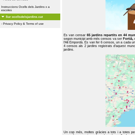
Instruccions Ocells dels Jardins x a
escoles
Sur ocellsdelsjardins.cat
-
Privacy Policy & Terms of use
Es van censar
65 jardins repartits en 44 mun
segon municipi amb més censos va ser
Fortià,
l'Alt Empordà. Es van fer 6 censos, un a cada u
4 censos als 2 jardins registrats d'aquest mun
jardins.
Un cop més, moltes gràcies a tots i a totes pe