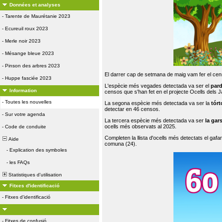
Données et analyses
-
Tarente de Maurétanie 2023
-
Ecureuil roux 2023
-
Merle noir 2023
-
Mésange bleue 2023
-
Pinson des arbres 2023
El darrer cap de setmana de maig vam fer el cens
-
Huppe fasciée 2023
L'espècie més vegades detectada va ser el
par
Information
censos que s'han fet en el projecte Ocells dels
-
Toutes les nouvelles
La segona espècie més detectada va ser la
tórt
detectar en 46 censos.
-
Sur votre agenda
La tercera espècie més detectada va ser
la gar
ocells més observats al 2025.
-
Code de conduite
Completen la llista d'ocells més detectats el gafar
Aide
comuna (24).
-
Explication des symboles
-
les FAQs
Statistiques d'utilisation
Fitxes d'identificació
-
Fitxes d'identificació
-
Fitxes de confusió