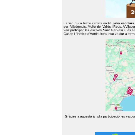
Es van dur a terme censos en
40 patis escolar
ser: Vilademuls, Mollet del Vallès i Reus. A Vilad
van participar les escoles Sant Gervasi i Les P
Casas i l’Institut d’Horticultura, que va dur a te
Gràcies a aquesta àmplia participació, es va pode