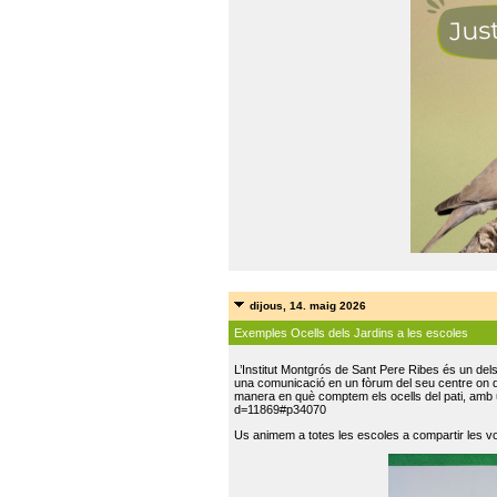
dijous, 14. maig 2026
Exemples Ocells dels Jardins a les escoles
L’Institut Montgrós de Sant Pere Ribes és un del
una comunicació en un fòrum del seu centre on do
manera en què comptem els ocells del pati, amb 
d=11869#p34070
Us animem a totes les escoles a compartir les vo