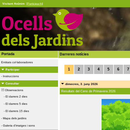
Visitant Anònim
[Participa-hi]
Portada
Darreres notícies
Entitats col·laboradores
1
2
3
4
5
6
7
Participar
-
Instruccions
Consultar
dimecres, 3. juny 2026
Observacions
Resultats del Cens de Primavera 2026
-
El darrers 2 dies
-
El darrers 5 dies
-
El darrers 15 dies
-
Mapa dels jardins
-
Galeria d'imatges i sons