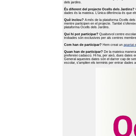
dels jardins.
És diferent del projecte Ocells dels Jardins?
O
dades és la mateixa. L'única diferència és que e
Què inclou?
A més de la plataforma Ocells dels 
mentre participen en el projecte. També s'ofereix
plataforma Ocells dels Jardins.
Qui hi pot participar?
Qualsevol centre escolar 
trobades són exclusives per als centres membre
Com han de participar?
Hem creat un
apartat 
Quan han de participar?
De la mateixa manera 
prefereixi cadascú. Hi ha, per això, dues dates e
General aquestes dates són el darrer cap de setm
escolar, s'amplien els terminis per entrar dades