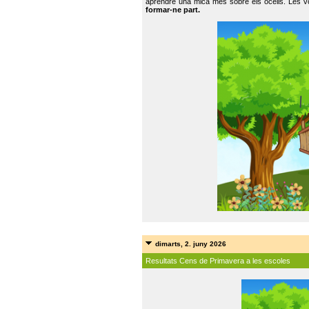
aprendre una mica més sobre els ocells. Les vo
formar-ne part.
dimarts, 2. juny 2026
Resultats Cens de Primavera a les escoles