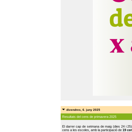
divendres, 6. juny 2025
Resultats del cens de primavera 2025
El darrer cap de setmana de maig (dies 24 i 25)
cens a les escoles, amb la participació de
19 ce