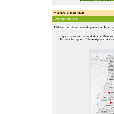
dilluns, 3. febrer 2025
Cens d'hivern 2025
El darrer cap de setmana de gener vam fer el ce
v
En aquest cens vam rebre dades de 78 municip
Girona i Tarragona. Rebem algunes dades de 