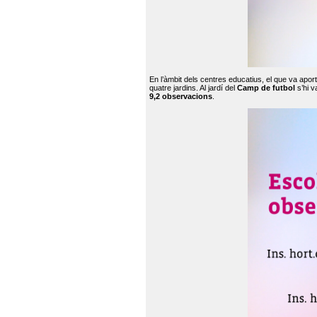
En l’àmbit dels centres educatius, el que va apor
quatre jardins. Al jardí del
Camp de futbol
s’hi v
9,2 observacions
.