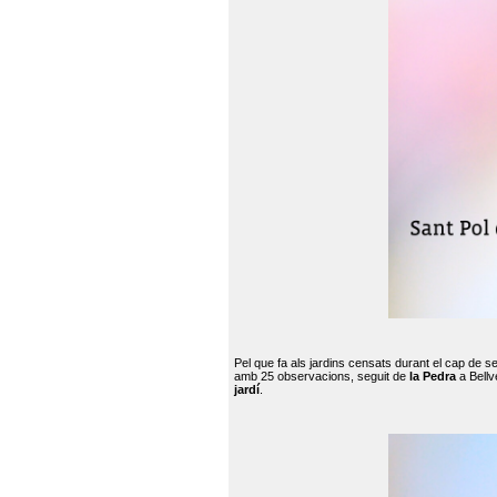
Pel que fa als jardins censats durant el cap de 
amb 25 observacions, seguit de
la Pedra
a Bellv
jardí
.