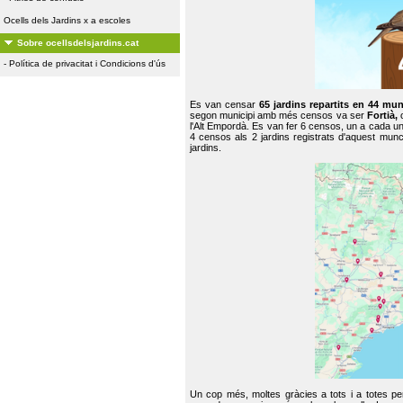
Ocells dels Jardins x a escoles
Sobre ocellsdelsjardins.cat
-
Política de privacitat i Condicions d'ús
Es van censar
65 jardins repartits en 44 mun
segon municipi amb més censos va ser
Fortià,
l'Alt Empordà. Es van fer 6 censos, un a cada u
4 censos als 2 jardins registrats d'aquest mun
jardins.
Un cop més, moltes gràcies a tots i a totes pe