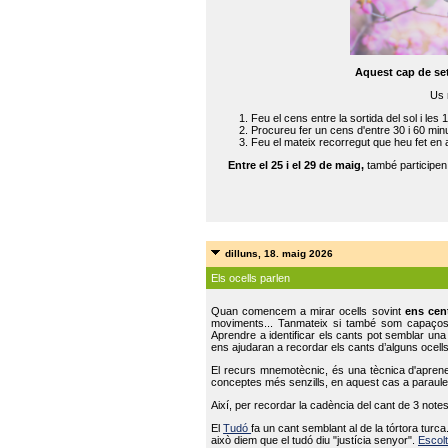
Aquest cap de se
Us 
Feu el cens entre la sortida del sol i les 
Procureu fer un cens d'entre 30 i 60 min
Feu el mateix recorregut que heu fet en 
Entre el 25 i el 29 de maig,
també participe
dilluns, 18. maig 2026
Els ocells parlen
Quan comencem a mirar ocells sovint
ens cen
moviments... Tanmateix si també som capaço
Aprendre a identificar els cants pot semblar una
ens ajudaran a recordar els cants d’alguns ocells
El recurs mnemotècnic, és una tècnica d'aprene
conceptes més senzills, en aquest cas a paraules
Així, per recordar la cadència del cant de 3 note
El
Tudó
fa un cant semblant al de la tórtora tur
això diem que el tudó diu "justícia senyor".
Escolt