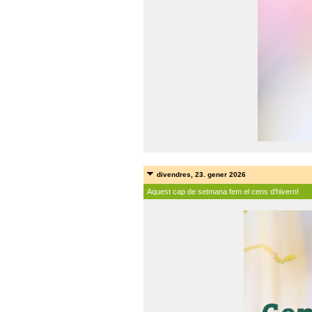
divendres, 23. gener 2026
Aquest cap de setmana fem el cens d'hivern!