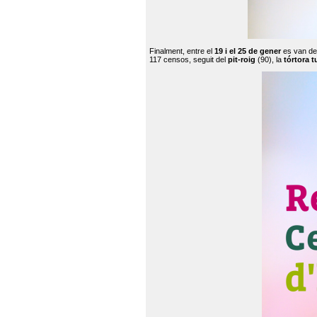
Finalment, entre el
19 i el 25 de gener
es van de
117 censos, seguit del
pit-roig
(90), la
tórtora t