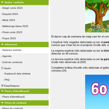
Dades i anàlisis
-
Dragó comú 2023
-
Esquirol 2023
-
Merla 2023
-
Mallerenga blava 2023
-
Pinsà comú 2023
El darrer cap de setmana de maig vam fer el cens
-
Puput 2023
L'espècie més vegades detectada va ser el
par
Informació
censos que s'han fet en el projecte Ocells dels
-
Darreres notícies
La segona espècie més detectada va ser la
tórt
detectar en 46 censos.
-
Agenda
La tercera espècie més detectada va ser
la gar
ocells més observats al 2025.
-
Codi de conducta
Completen la llista d'ocells més detectats el gafar
Ajuda
comuna (24).
-
Explicació dels símbols
-
FAQ
Estadístiques
Fitxes d'identificació
-
Fitxes d'identificació
Fitxes de confusió
-
Fitxes de confusió