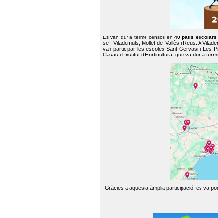
Es van dur a terme censos en
40 patis escolar
ser: Vilademuls, Mollet del Vallès i Reus. A Vilad
van participar les escoles Sant Gervasi i Les P
Casas i l’Institut d’Horticultura, que va dur a te
Gràcies a aquesta àmplia participació, es va pode