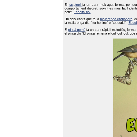
El
raspinell
fa un cant molt agut format per set
comportament discret, sovint és més fàcil ident
petit".
Escolta-ho.
Un dels cants que fa la
mallerenga carbonera
, c
la mallarenga diu: "tot ho tinc" o "tot estiu".
Escol
El
pinsà comú
fa un cant ràpid i melodiós, forma
el pinsà diu "El pinsà remena el cul, cul, cul, que 