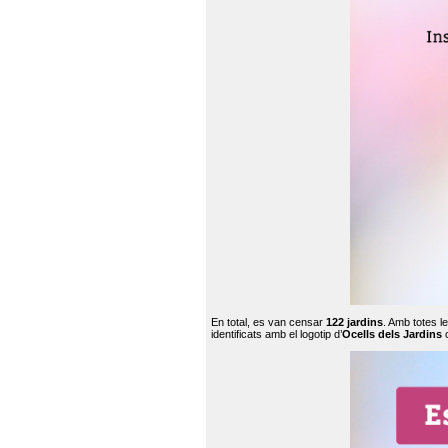
En total, es van censar
122 jardins
. Amb totes l
identificats amb el logotip d’
Ocells dels Jardins
c