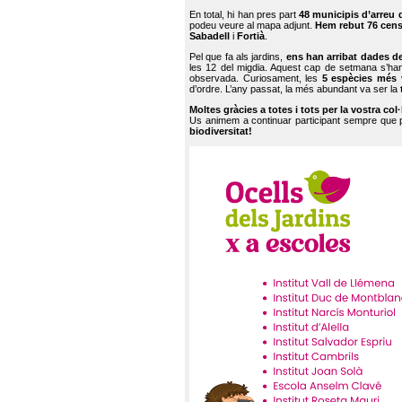
En total, hi han pres part
48 municipis d’arreu 
podeu veure al mapa adjunt.
Hem rebut 76 cen
Sabadell
i
Fortià
.
Pel que fa als jardins,
ens han arribat dades d
les 12 del migdia. Aquest cap de setmana s’han
observada. Curiosament, les
5 espècies més 
d’ordre. L’any passat, la més abundant va ser la
Moltes gràcies a totes i tots per la vostra col
Us animem a continuar participant sempre que
biodiversitat!