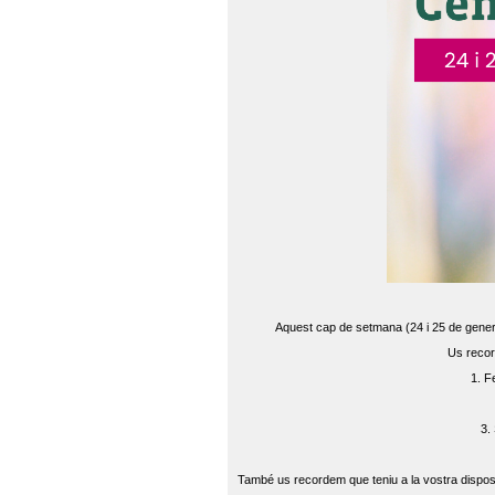
Aquest cap de setmana (24 i 25 de gener) 
Us recor
1. F
3.
També us recordem que teniu a la vostra disposi