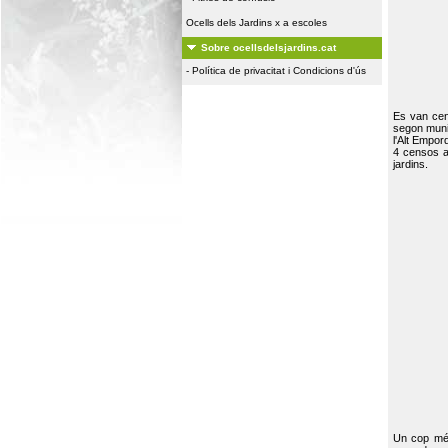
Ocells dels Jardins x a escoles
Sobre ocellsdelsjardins.cat
-
Política de privacitat i Condicions d'ús
Es van ce
segon muni
l'Alt Empor
4 censos a
jardins.
Un cop més