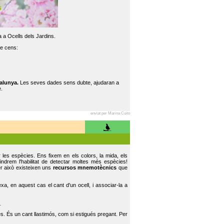
 a Ocells dels Jardins.
re cens:
alunya.
Les seves dades sens dubte, ajudaran a
.
enviat per Marina Cuito
r les espècies. Ens fixem en els colors, la mida, els
indrem l'habilitat de detectar moltes més espècies!
er això existeixen uns
recursos mnemotècnics
que
, en aquest cas el cant d'un ocell, i associar-la a
.
s. És un cant llastimós, com si estigués pregant. Per