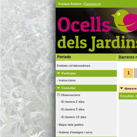
Visitant Anònim
[Participa-hi]
Portada
Darreres n
Entitats col·laboradores
1
Participar
-
Instruccions
Consultar
dimecres
Observacions
Resultats 
-
El darrers 2 dies
-
El darrers 5 dies
-
El darrers 15 dies
-
Mapa dels jardins
-
Galeria d'imatges i sons