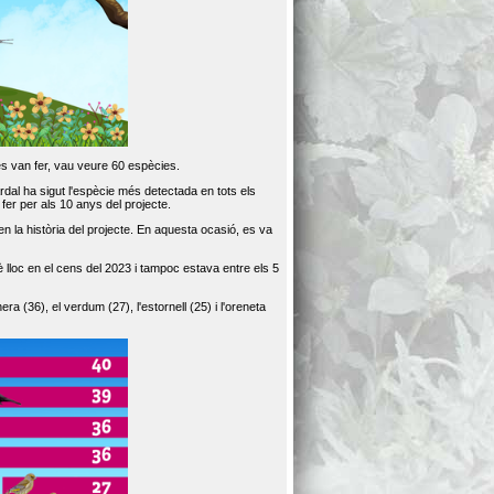
es van fer, vau veure 60 espècies.
dal ha sigut l'espècie més detectada en tots els
er per als 10 anys del projecte.
 la història del projecte. En aquesta ocasió, es va
loc en el cens del 2023 i tampoc estava entre els 5
ra (36), el verdum (27), l'estornell (25) i l'oreneta