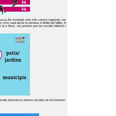
Els municipis amb més censos registrats van
alunya.
un cens cada dia de la setmana. A Mollet del Vallès, hi
e fa a Reus, van prendre part les escoles Alberich i
cells presents en entorns escolars de tot el territori