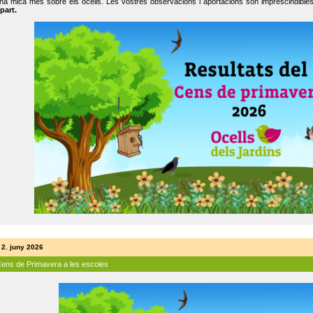
na mica més sobre els ocells. Les vostres observacions i aportacions són imprescindibles
part.
 2. juny 2026
Cens de Primavera a les escoles