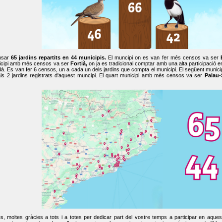
nsar
65 jardins repartits en 44 municipis.
El muncipi on es van fer més censos va ser
cipi amb més censos va ser
Fortià,
on ja es tradicional comptar amb una alta participació 
dà. Es van fer 6 censos, un a cada un dels jardins que compta el municipi. El següent mun
ls 2 jardins registrats d'aquest muncipi. El quart municipi amb més censos va ser
Palau-
, moltes gràcies a tots i a totes per dedicar part del vostre temps a participar en aque