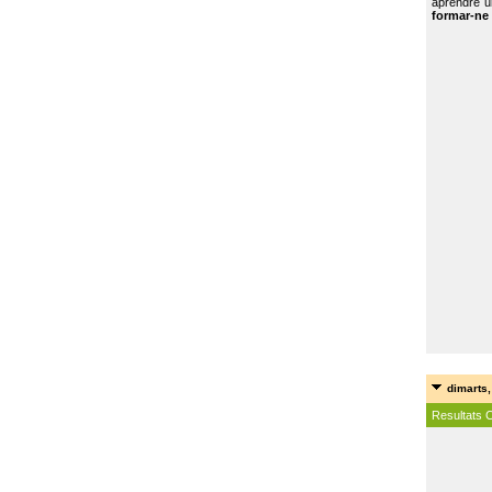
aprendre u
formar-ne 
dimarts,
Resultats 