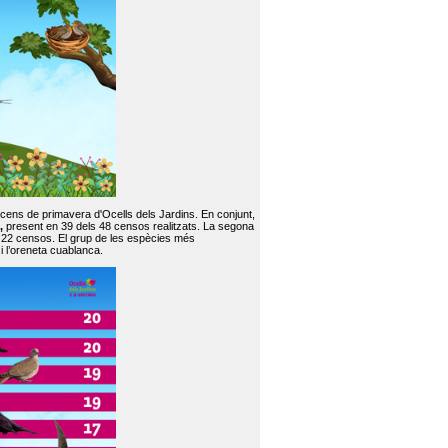
 cens de primavera d'Ocells dels Jardins. En conjunt,
,
present en 39 dels 48 censos realitzats. La segona
en 22 censos. El grup de les espècies més
 i l’oreneta cuablanca.