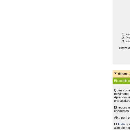
Feu
Pro
Feu
Entre e
dilluns,
Els ocells 
Quan come
moviments
Aprendre a 
ens ajudara
El recurs 
conceptes m
Així, per r
El
Tudó
fa 
això diem q