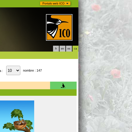
Portals web ICO
fr
en
es
ca
nombre : 147
a :