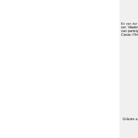
Es van dur
ser: Vilade
van partici
Casas i l’I
Gràcies a 