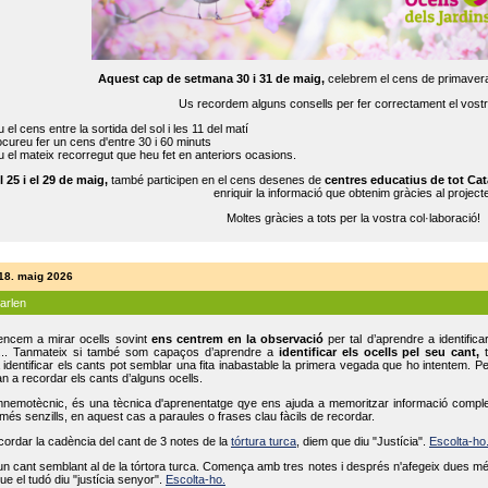
Aquest cap de setmana 30 i 31 de maig,
celebrem el cens de primavera
Us recordem alguns consells per fer correctament el vost
 el cens entre la sortida del sol i les 11 del matí
cureu fer un cens d'entre 30 i 60 minuts
 el mateix recorregut que heu fet en anteriors ocasions.
l 25 i el 29 de maig,
també participen en el cens desenes de
centres educatius de tot Cat
enriquir la informació que obtenim gràcies al projecte
Moltes gràcies a tots per la vostra col·laboració!
 18. maig 2026
parlen
ncem a mirar ocells sovint
ens centrem en la observació
per tal d’aprendre a identifica
... Tanmateix si també som capaços d’aprendre a
identificar els ocells pel seu cant,
t
identificar els cants pot semblar una fita inabastable la primera vegada que ho intentem. P
n a recordar els cants d’alguns ocells.
mnemotècnic, és una tècnica d'aprenentatge qye ens ajuda a memoritzar informació complexa
és senzills, en aquest cas a paraules o frases clau fàcils de recordar.
ecordar la cadència del cant de 3 notes de la
tórtura turca
, diem que diu "Justícia".
Escolta-ho
un cant semblant al de la tórtora turca. Comença amb tres notes i després n'afegeix dues mé
ue el tudó diu "justícia senyor".
Escolta-ho.