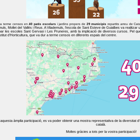
 a terme censos en
40 patis escolars
i jardins propers de
29 municipis
repartits arreu de Cat
muls, Mollet del Vallès i Reus. A Vilademuls, l’escola de Sant Esteve de Guialbes va realitzar 
par les escoles Sant Gervasi i Les Pruneres, amb la implicació de diversos cursos. Pel qu
nstitut d’Horticultura, que va dur a terme censos en diferents espais del centre.
aquesta àmplia participació, es va poder obtenir una mostra representativa de la diversitat d’o
català.
Moltes gràcies a tots per la vostra participació!