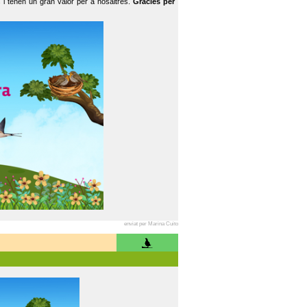
 i tenen un gran valor per a nosaltres.
Gràcies per
enviat per Marina Cuito