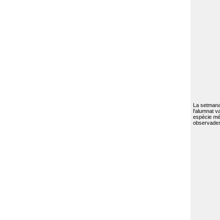
La setmana 
l'alumnat va
espècie mé
observades 