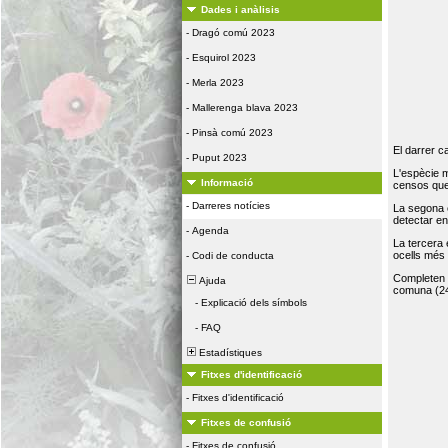
Dades i anàlisis
-
Dragó comú 2023
-
Esquirol 2023
-
Merla 2023
-
Mallerenga blava 2023
-
Pinsà comú 2023
El darrer c
-
Puput 2023
L'espècie 
Informació
censos que 
-
Darreres notícies
La segona 
detectar e
-
Agenda
La tercera
ocells més
-
Codi de conducta
Completen la
Ajuda
comuna (24
-
Explicació dels símbols
-
FAQ
Estadístiques
Fitxes d'identificació
-
Fitxes d'identificació
Fitxes de confusió
-
Fitxes de confusió