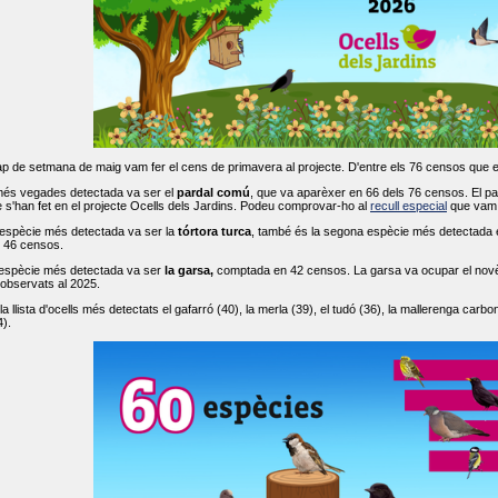
ap de setmana de maig vam fer el cens de primavera al projecte. D'entre els 76 censos que 
més vegades detectada va ser el
pardal comú
, que va aparèxer en 66 dels 76 censos. El par
s'han fet en el projecte Ocells dels Jardins. Podeu comprovar-ho al
recull especial
que vam f
espècie més detectada va ser la
tórtora turca
, també és la segona espècie més detectada en
n 46 censos.
 espècie més detectada va ser
la garsa,
comptada en 42 censos. La garsa va ocupar el novè l
 observats al 2025.
 llista d'ocells més detectats el gafarró (40), la merla (39), el tudó (36), la mallerenga carbone
).