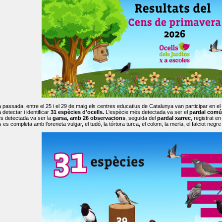
passada, entre el 25 i el 29 de maig els centres educatius de Catalunya van participar en el
 detectar i identificar
31 espècies d'ocells.
L'espècie més detectada va ser el
pardal comú
s detectada va ser la
garsa, amb 26 observacions
, seguida del
pardal xarrec
, registrat 
es completa amb l’oreneta vulgar, el tudó, la tórtora turca, el colom, la merla, el falciot negre