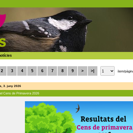
otícies
2
3
4
5
6
7
8
9
>
>|
ítem/pàgin
, 3. juny 2026
del Cens de Primavera 2026