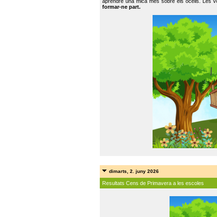
aprendre una mica més sobre els ocells. Les vo
formar-ne part.
dimarts, 2. juny 2026
Resultats Cens de Primavera a les escoles