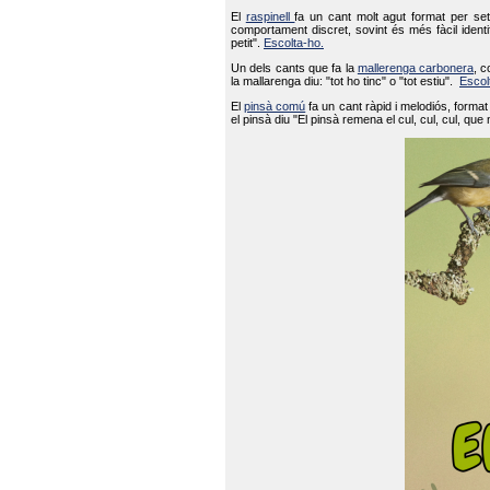
El
raspinell
fa un cant molt agut format per set
comportament discret, sovint és més fàcil ident
petit".
Escolta-ho.
Un dels cants que fa la
mallerenga carbonera
, c
la mallarenga diu: "tot ho tinc" o "tot estiu".
Escol
El
pinsà comú
fa un cant ràpid i melodiós, forma
el pinsà diu "El pinsà remena el cul, cul, cul, que 