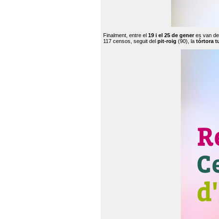
Finalment, entre el
19 i el 25 de gener
es van de
117 censos, seguit del
pit-roig
(90), la
tórtora t