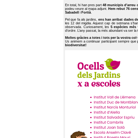
En total, hi han pres part
48 municipis d’arreu 
podeu veure al mapa adjunt.
Hem rebut 76 cen
Sabadell
i
Fortià
.
Pel que fa als jardins,
ens han arribat dades d
les 12 del migdia. Aquest cap de setmana s’han
observada. Curiosament, les
5 espècies més 
d’ordre. L’any passat, la més abundant va ser la
Moltes gràcies a totes i tots per la vostra col
Us animem a continuar participant sempre que
biodiversitat!