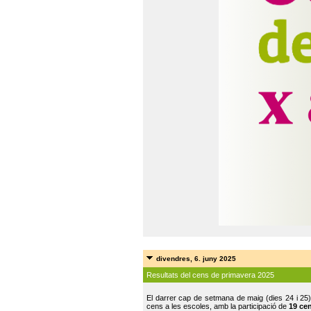
divendres, 6. juny 2025
Resultats del cens de primavera 2025
El darrer cap de setmana de maig (dies 24 i 25)
cens a les escoles, amb la participació de
19 ce