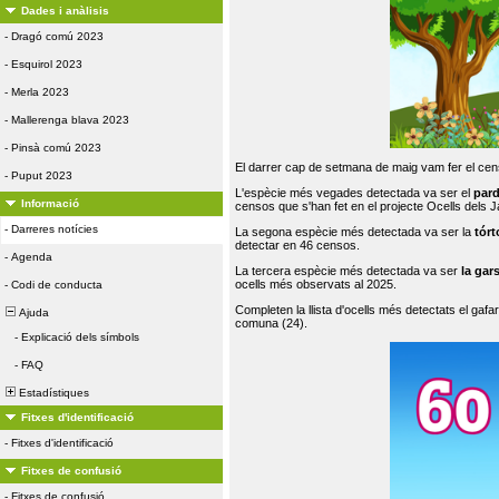
Dades i anàlisis
-
Dragó comú 2023
-
Esquirol 2023
-
Merla 2023
-
Mallerenga blava 2023
-
Pinsà comú 2023
El darrer cap de setmana de maig vam fer el cens
-
Puput 2023
L'espècie més vegades detectada va ser el
par
Informació
censos que s'han fet en el projecte Ocells dels
-
Darreres notícies
La segona espècie més detectada va ser la
tórt
detectar en 46 censos.
-
Agenda
La tercera espècie més detectada va ser
la gar
ocells més observats al 2025.
-
Codi de conducta
Completen la llista d'ocells més detectats el gafar
Ajuda
comuna (24).
-
Explicació dels símbols
-
FAQ
Estadístiques
Fitxes d'identificació
-
Fitxes d'identificació
Fitxes de confusió
-
Fitxes de confusió