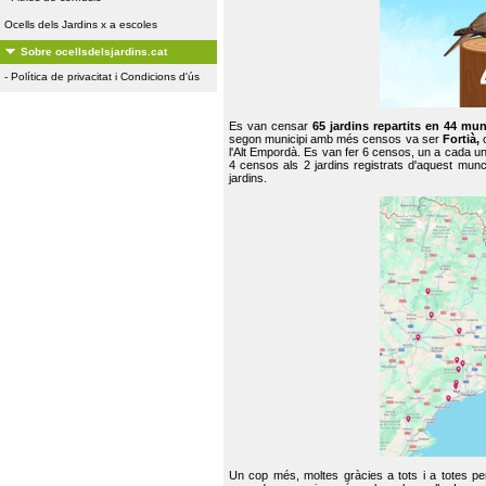
Ocells dels Jardins x a escoles
Sobre ocellsdelsjardins.cat
-
Política de privacitat i Condicions d'ús
Es van censar
65 jardins repartits en 44 mun
segon municipi amb més censos va ser
Fortià,
l'Alt Empordà. Es van fer 6 censos, un a cada u
4 censos als 2 jardins registrats d'aquest mun
jardins.
Un cop més, moltes gràcies a tots i a totes pe