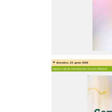
divendres, 23. gener 2026
Aquest cap de setmana fem el cens d'hivern!