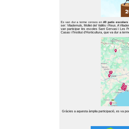
Es van dur a terme censos en
40 patis escolar
ser: Vilademuls, Mollet del Vallès i Reus. A Vilad
van participar les escoles Sant Gervasi i Les P
Casas i l’Institut d’Horticultura, que va dur a te
Gràcies a aquesta àmplia participació, es va pode