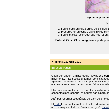
Aquest cap de se
Us 
Feu el cens entre la sortida del sol i les 
Procureu fer un cens d'entre 30 i 60 min
Feu el mateix recorregut que heu fet en 
Entre el 25 i el 29 de maig,
també participe
dilluns, 18. maig 2026
Els ocells parlen
Quan comencem a mirar ocells sovint
ens cen
moviments... Tanmateix si també som capaço
Aprendre a identificar els cants pot semblar una
ens ajudaran a recordar els cants d’alguns ocells
El recurs mnemotècnic, és una tècnica d'aprene
conceptes més senzills, en aquest cas a paraules
Així, per recordar la cadència del cant de 3 note
El
Tudó
fa un cant semblant al de la tórtora tur
això diem que el tudó diu "justícia senyor".
Escolt