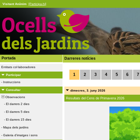
Visitant Anònim
[Participa-hi]
Portada
Darreres notícies
Entitats col·laboradores
1
2
3
4
5
6
7
Participar
-
Instruccions
Consultar
dimecres, 3. juny 2026
Observacions
Resultats del Cens de Primavera 2026
-
El darrers 2 dies
-
El darrers 5 dies
-
El darrers 15 dies
-
Mapa dels jardins
-
Galeria d'imatges i sons