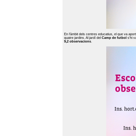
En l’àmbit dels centres educatius, el que va apor
quatre jardins. Al jardí del
Camp de futbol
s’hi v
9,2 observacions
.