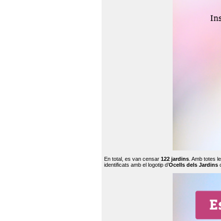
En total, es van censar
122 jardins
. Amb totes l
identificats amb el logotip d’
Ocells dels Jardins
c