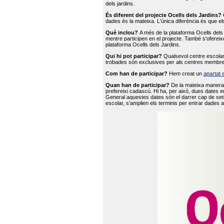
dels jardins.
És diferent del projecte Ocells dels Jardins?
O
dades és la mateixa. L'única diferència és que e
Què inclou?
A més de la plataforma Ocells dels 
mentre participen en el projecte. També s'ofereix
plataforma Ocells dels Jardins.
Qui hi pot participar?
Qualsevol centre escolar 
trobades són exclusives per als centres membre
Com han de participar?
Hem creat un
apartat 
Quan han de participar?
De la mateixa manera 
prefereixi cadascú. Hi ha, per això, dues dates e
General aquestes dates són el darrer cap de setm
escolar, s'amplien els terminis per entrar dades