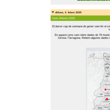
dilluns, 3. febrer 2025
Cens d'hivern 2025
El darrer cap de setmana de gener vam fer el ce
v
En aquest cens vam rebre dades de 78 municip
Girona i Tarragona. Rebem algunes dades de 