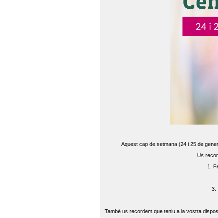
Aquest cap de setmana (24 i 25 de gener) 
Us recor
1. F
3.
També us recordem que teniu a la vostra disposi