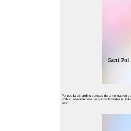
Pel que fa als jardins censats durant el cap de 
amb 25 observacions, seguit de
la Pedra
a Bellv
jardí
.