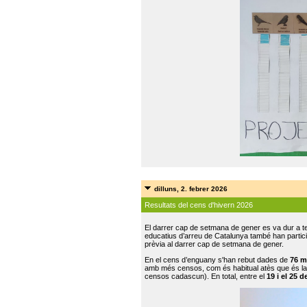
dilluns, 2. febrer 2026
Resultats del cens d'hivern 2026
El darrer cap de setmana de gener es va dur a te
educatius d’arreu de Catalunya també han participat
prèvia al darrer cap de setmana de gener.
En el cens d’enguany s'han rebut dades de
76 m
amb més censos, com és habitual atès que és la
censos cadascun). En total, entre el
19 i el 25 