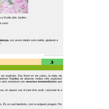
 a Ocells dels Jardins.
re cens:
alunya.
Les seves dades sens dubte, ajudaran a
.
enviat per Marina Cuito
r les espècies. Ens fixem en els colors, la mida, els
indrem l'habilitat de detectar moltes més espècies!
er això existeixen uns
recursos mnemotècnics
que
, en aquest cas el cant d'un ocell, i associar-la a
.
s. És un cant llastimós, com si estigués pregant. Per