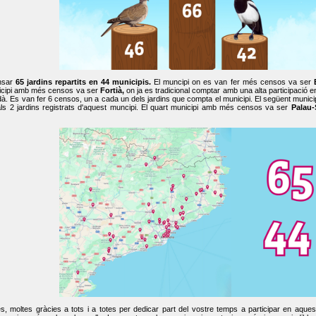
nsar
65 jardins repartits en 44 municipis.
El muncipi on es van fer més censos va ser
cipi amb més censos va ser
Fortià,
on ja es tradicional comptar amb una alta participació 
dà. Es van fer 6 censos, un a cada un dels jardins que compta el municipi. El següent mun
ls 2 jardins registrats d'aquest muncipi. El quart municipi amb més censos va ser
Palau-
, moltes gràcies a tots i a totes per dedicar part del vostre temps a participar en aque