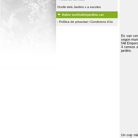
Ocells dels Jardins x a escoles
Sobre ocellsdelsjardins.cat
-
Política de privacitat i Condicions d'ús
Es van ce
segon muni
l'Alt Empor
4 censos a
jardins.
Un cop més