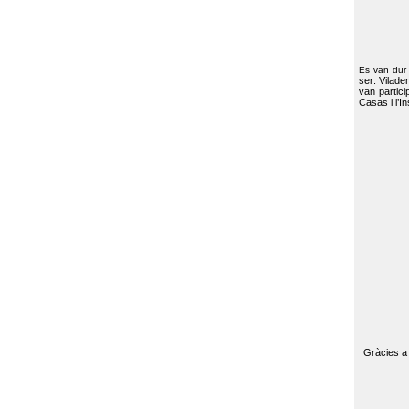
Es van dur
ser: Vilade
van partici
Casas i l’I
Gràcies a 