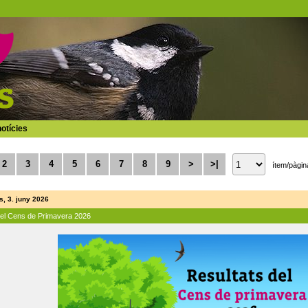
otícies
2
3
4
5
6
7
8
9
>
>|
ítem/pàgin
, 3. juny 2026
del Cens de Primavera 2026