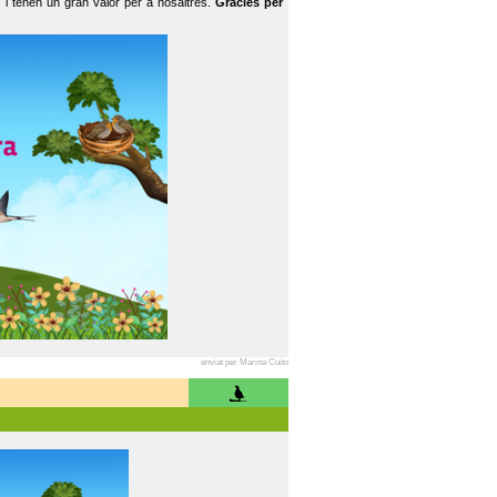
 i tenen un gran valor per a nosaltres.
Gràcies per
enviat per Marina Cuito