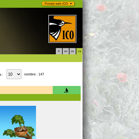
Portals web ICO
fr
en
es
ca
nombre : 147
a :