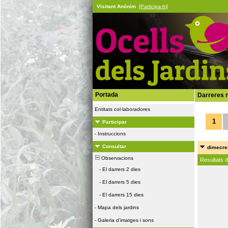
Visitant Anònim
[Participa-hi]
Portada
Darreres n
Entitats col·laboradores
1
Participar
-
Instruccions
Consultar
dimecres
Observacions
Resultats 
-
El darrers 2 dies
-
El darrers 5 dies
-
El darrers 15 dies
-
Mapa dels jardins
-
Galeria d'imatges i sons