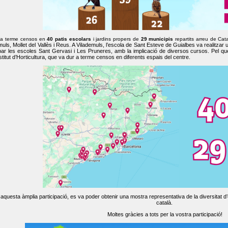
 a terme censos en
40 patis escolars
i jardins propers de
29 municipis
repartits arreu de Cat
muls, Mollet del Vallès i Reus. A Vilademuls, l’escola de Sant Esteve de Guialbes va realitzar 
par les escoles Sant Gervasi i Les Pruneres, amb la implicació de diversos cursos. Pel qu
nstitut d’Horticultura, que va dur a terme censos en diferents espais del centre.
aquesta àmplia participació, es va poder obtenir una mostra representativa de la diversitat d’o
català.
Moltes gràcies a tots per la vostra participació!