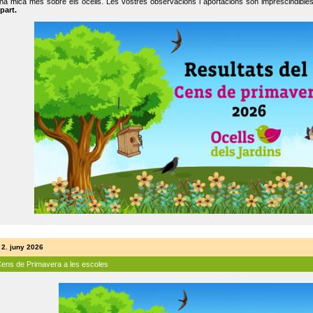
na mica més sobre els ocells. Les vostres observacions i aportacions són imprescindibles
part.
 2. juny 2026
Cens de Primavera a les escoles