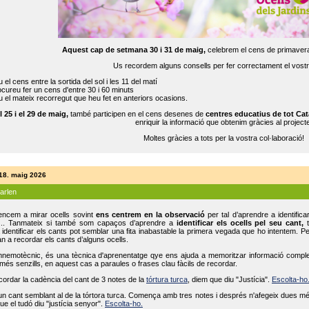
Aquest cap de setmana 30 i 31 de maig,
celebrem el cens de primavera
Us recordem alguns consells per fer correctament el vost
 el cens entre la sortida del sol i les 11 del matí
cureu fer un cens d'entre 30 i 60 minuts
 el mateix recorregut que heu fet en anteriors ocasions.
l 25 i el 29 de maig,
també participen en el cens desenes de
centres educatius de tot Cat
enriquir la informació que obtenim gràcies al projecte
Moltes gràcies a tots per la vostra col·laboració!
 18. maig 2026
parlen
ncem a mirar ocells sovint
ens centrem en la observació
per tal d’aprendre a identifica
... Tanmateix si també som capaços d’aprendre a
identificar els ocells pel seu cant,
t
identificar els cants pot semblar una fita inabastable la primera vegada que ho intentem. P
n a recordar els cants d’alguns ocells.
mnemotècnic, és una tècnica d'aprenentatge qye ens ajuda a memoritzar informació complexa
és senzills, en aquest cas a paraules o frases clau fàcils de recordar.
ecordar la cadència del cant de 3 notes de la
tórtura turca
, diem que diu "Justícia".
Escolta-ho
un cant semblant al de la tórtora turca. Comença amb tres notes i després n'afegeix dues mé
ue el tudó diu "justícia senyor".
Escolta-ho.