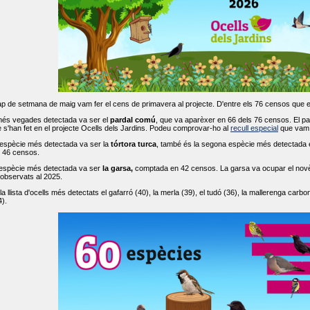
ap de setmana de maig vam fer el cens de primavera al projecte. D'entre els 76 censos que 
més vegades detectada va ser el
pardal comú
, que va aparèxer en 66 dels 76 censos. El par
s'han fet en el projecte Ocells dels Jardins. Podeu comprovar-ho al
recull especial
que vam f
espècie més detectada va ser la
tórtora turca
, també és la segona espècie més detectada en
n 46 censos.
 espècie més detectada va ser
la garsa,
comptada en 42 censos. La garsa va ocupar el novè l
 observats al 2025.
 llista d'ocells més detectats el gafarró (40), la merla (39), el tudó (36), la mallerenga carbone
).