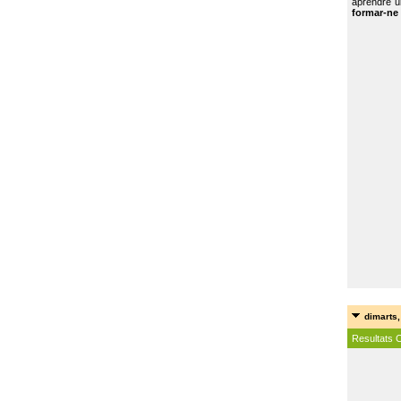
aprendre u
formar-ne 
dimarts,
Resultats 