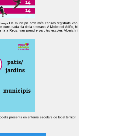
Els municipis amb més censos registrats van
alunya.
un cens cada dia de la setmana. A Mollet del Vallès, hi
e fa a Reus, van prendre part les escoles Alberich i
cells presents en entorns escolars de tot el territori