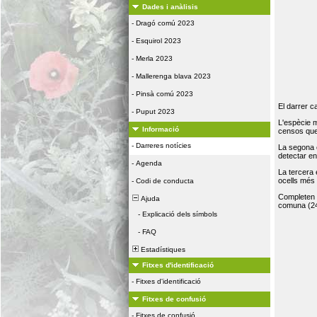
Dades i anàlisis
-
Dragó comú 2023
-
Esquirol 2023
-
Merla 2023
-
Mallerenga blava 2023
-
Pinsà comú 2023
El darrer c
-
Puput 2023
L'espècie 
Informació
censos que 
-
Darreres notícies
La segona 
detectar e
-
Agenda
La tercera
ocells més
-
Codi de conducta
Completen la
Ajuda
comuna (24
-
Explicació dels símbols
-
FAQ
Estadístiques
Fitxes d'identificació
-
Fitxes d'identificació
Fitxes de confusió
-
Fitxes de confusió