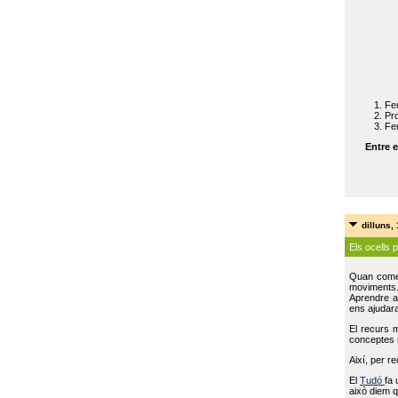
Feu
Pro
Feu
Entre e
dilluns,
Els ocells 
Quan come
moviments
Aprendre a 
ens ajudara
El recurs 
conceptes m
Així, per r
El
Tudó
fa 
això diem q