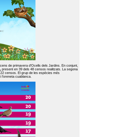
 cens de primavera d'Ocells dels Jardins. En conjunt,
,
present en 39 dels 48 censos realitzats. La segona
en 22 censos. El grup de les espècies més
 i l’oreneta cuablanca.