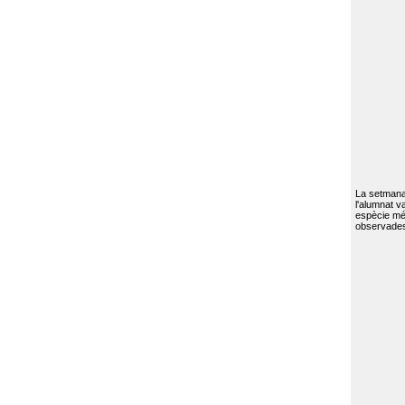
La setmana 
l'alumnat va
espècie mé
observades 