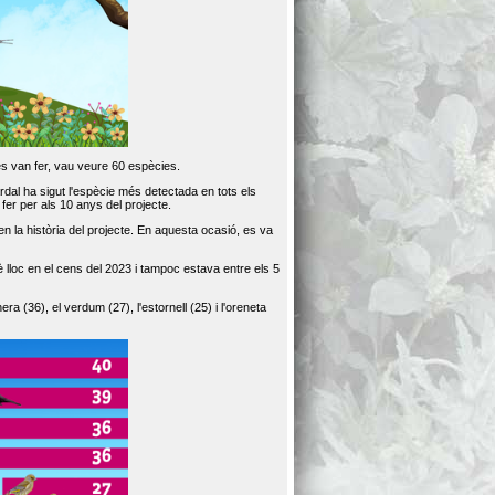
es van fer, vau veure 60 espècies.
dal ha sigut l'espècie més detectada en tots els
er per als 10 anys del projecte.
 la història del projecte. En aquesta ocasió, es va
loc en el cens del 2023 i tampoc estava entre els 5
ra (36), el verdum (27), l'estornell (25) i l'oreneta