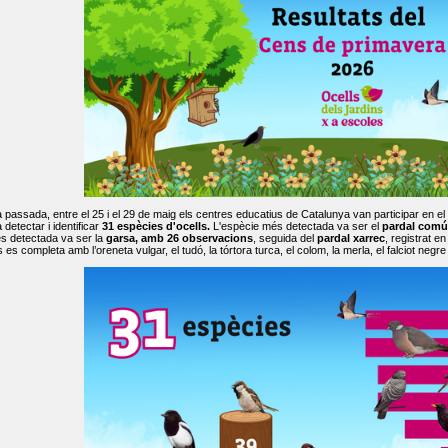
passada, entre el 25 i el 29 de maig els centres educatius de Catalunya van participar en el
 detectar i identificar
31 espècies d'ocells.
L'espècie més detectada va ser el
pardal comú
s detectada va ser la
garsa, amb 26 observacions
, seguida del
pardal xarrec
, registrat 
es completa amb l’oreneta vulgar, el tudó, la tórtora turca, el colom, la merla, el falciot negre