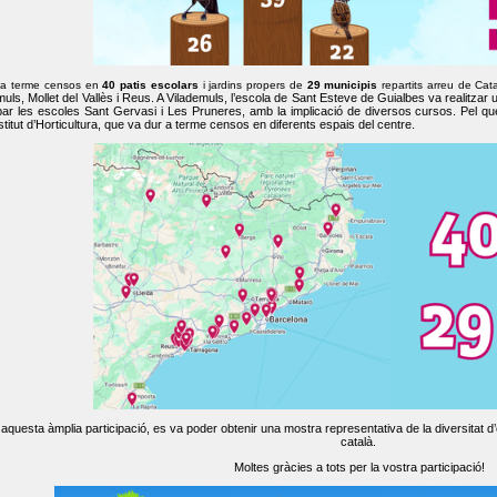
 a terme censos en
40 patis escolars
i jardins propers de
29 municipis
repartits arreu de Cat
muls, Mollet del Vallès i Reus. A Vilademuls, l’escola de Sant Esteve de Guialbes va realitzar 
par les escoles Sant Gervasi i Les Pruneres, amb la implicació de diversos cursos. Pel qu
nstitut d’Horticultura, que va dur a terme censos en diferents espais del centre.
aquesta àmplia participació, es va poder obtenir una mostra representativa de la diversitat d’o
català.
Moltes gràcies a tots per la vostra participació!