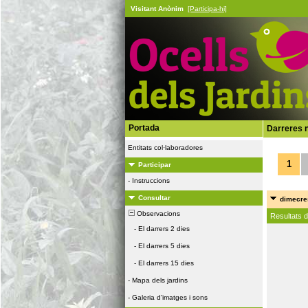
Visitant Anònim
[Participa-hi]
Portada
Darreres n
Entitats col·laboradores
1
Participar
-
Instruccions
Consultar
dimecres
Observacions
Resultats 
-
El darrers 2 dies
-
El darrers 5 dies
-
El darrers 15 dies
-
Mapa dels jardins
-
Galeria d'imatges i sons