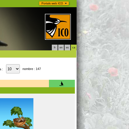
Portals web ICO
fr
en
es
ca
nombre : 147
a :