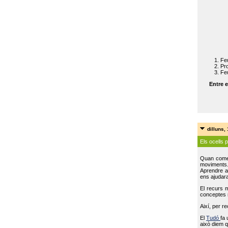
Feu
Pro
Feu
Entre e
dilluns,
Els ocells 
Quan come
moviments
Aprendre a 
ens ajudara
El recurs 
conceptes m
Així, per r
El
Tudó
fa 
això diem q