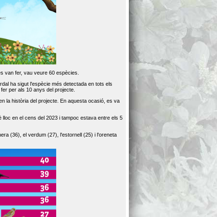
es van fer, vau veure 60 espècies.
dal ha sigut l'espècie més detectada en tots els
er per als 10 anys del projecte.
 la història del projecte. En aquesta ocasió, es va
loc en el cens del 2023 i tampoc estava entre els 5
ra (36), el verdum (27), l'estornell (25) i l'oreneta