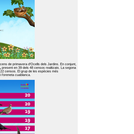
 cens de primavera d'Ocells dels Jardins. En conjunt,
,
present en 39 dels 48 censos realitzats. La segona
en 22 censos. El grup de les espècies més
 i l’oreneta cuablanca.