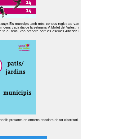
Els municipis amb més censos registrats van
alunya.
un cens cada dia de la setmana. A Mollet del Vallès, hi
e fa a Reus, van prendre part les escoles Alberich i
cells presents en entorns escolars de tot el territori