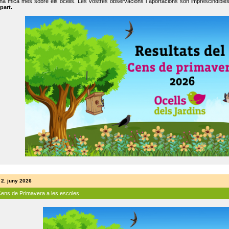
na mica més sobre els ocells. Les vostres observacions i aportacions són imprescindibles
part.
 2. juny 2026
Cens de Primavera a les escoles