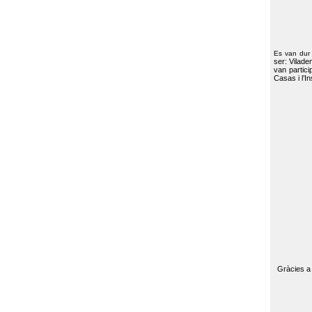
Es van dur
ser: Vilade
van partici
Casas i l’I
Gràcies a 