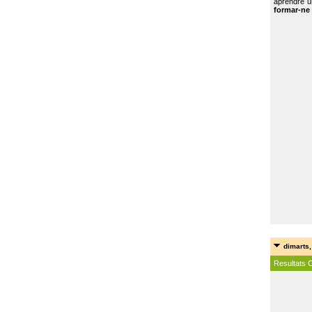
aprendre u
formar-ne 
dimarts,
Resultats 