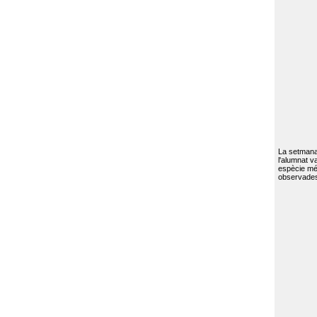
La setmana 
l'alumnat va
espècie mé
observades 