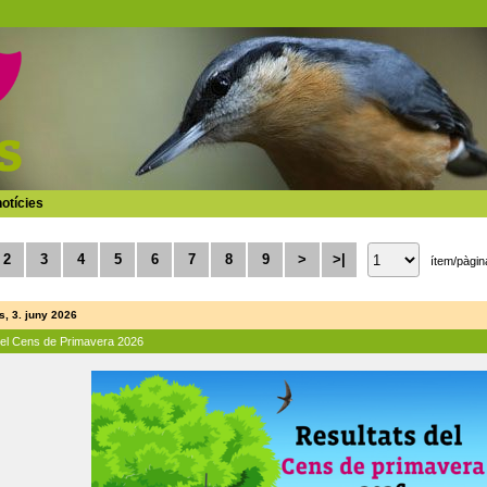
otícies
2
3
4
5
6
7
8
9
>
>|
ítem/pàgin
, 3. juny 2026
del Cens de Primavera 2026