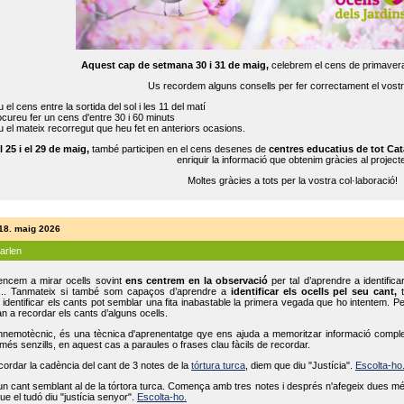
Aquest cap de setmana 30 i 31 de maig,
celebrem el cens de primavera
Us recordem alguns consells per fer correctament el vost
 el cens entre la sortida del sol i les 11 del matí
cureu fer un cens d'entre 30 i 60 minuts
 el mateix recorregut que heu fet en anteriors ocasions.
l 25 i el 29 de maig,
també participen en el cens desenes de
centres educatius de tot Cat
enriquir la informació que obtenim gràcies al projecte
Moltes gràcies a tots per la vostra col·laboració!
 18. maig 2026
parlen
ncem a mirar ocells sovint
ens centrem en la observació
per tal d’aprendre a identifica
... Tanmateix si també som capaços d’aprendre a
identificar els ocells pel seu cant,
t
identificar els cants pot semblar una fita inabastable la primera vegada que ho intentem. P
n a recordar els cants d’alguns ocells.
mnemotècnic, és una tècnica d'aprenentatge qye ens ajuda a memoritzar informació complexa
és senzills, en aquest cas a paraules o frases clau fàcils de recordar.
ecordar la cadència del cant de 3 notes de la
tórtura turca
, diem que diu "Justícia".
Escolta-ho
un cant semblant al de la tórtora turca. Comença amb tres notes i després n'afegeix dues mé
ue el tudó diu "justícia senyor".
Escolta-ho.