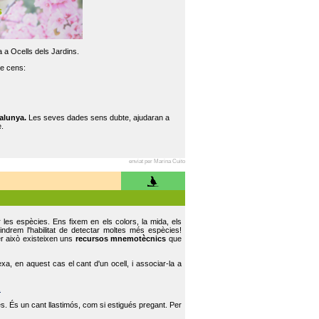
 a Ocells dels Jardins.
re cens:
alunya.
Les seves dades sens dubte, ajudaran a
.
enviat per Marina Cuito
r les espècies. Ens fixem en els colors, la mida, els
indrem l'habilitat de detectar moltes més espècies!
er això existeixen uns
recursos mnemotècnics
que
, en aquest cas el cant d'un ocell, i associar-la a
.
s. És un cant llastimós, com si estigués pregant. Per