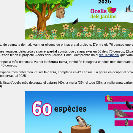
ap de setmana de maig vam fer el cens de primavera al projecte. D'entre els 76 censos que 
més vegades detectada va ser el
pardal comú
, que va aparèxer en 66 dels 76 censos. El par
s'han fet en el projecte Ocells dels Jardins. Podeu comprovar-ho al
recull especial
que vam f
espècie més detectada va ser la
tórtora turca
, també és la segona espècie més detectada en
n 46 censos.
 espècie més detectada va ser
la garsa,
comptada en 42 censos. La garsa va ocupar el novè l
 observats al 2025.
 llista d'ocells més detectats el gafarró (40), la merla (39), el tudó (36), la mallerenga carbone
).