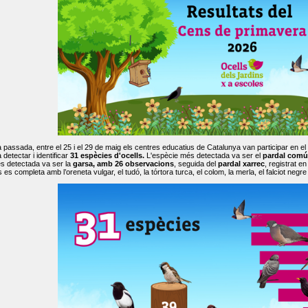
passada, entre el 25 i el 29 de maig els centres educatius de Catalunya van participar en el
 detectar i identificar
31 espècies d'ocells.
L'espècie més detectada va ser el
pardal comú
s detectada va ser la
garsa, amb 26 observacions
, seguida del
pardal xarrec
, registrat 
es completa amb l’oreneta vulgar, el tudó, la tórtora turca, el colom, la merla, el falciot negre