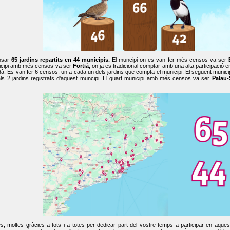
nsar
65 jardins repartits en 44 municipis.
El muncipi on es van fer més censos va ser
cipi amb més censos va ser
Fortià,
on ja es tradicional comptar amb una alta participació 
dà. Es van fer 6 censos, un a cada un dels jardins que compta el municipi. El següent mun
ls 2 jardins registrats d'aquest muncipi. El quart municipi amb més censos va ser
Palau-
, moltes gràcies a tots i a totes per dedicar part del vostre temps a participar en aque