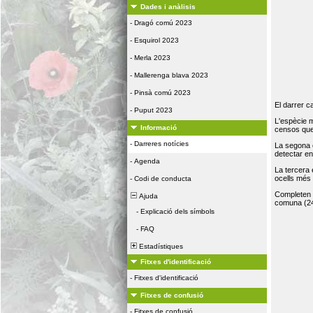
Dades i anàlisis
-
Dragó comú 2023
-
Esquirol 2023
-
Merla 2023
-
Mallerenga blava 2023
-
Pinsà comú 2023
El darrer c
-
Puput 2023
L'espècie 
Informació
censos que 
-
Darreres notícies
La segona 
detectar e
-
Agenda
La tercera
ocells més
-
Codi de conducta
Completen la
Ajuda
comuna (24
-
Explicació dels símbols
-
FAQ
Estadístiques
Fitxes d'identificació
-
Fitxes d'identificació
Fitxes de confusió
-
Fitxes de confusió