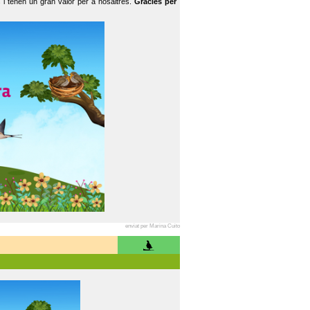
 i tenen un gran valor per a nosaltres.
Gràcies per
enviat per Marina Cuito