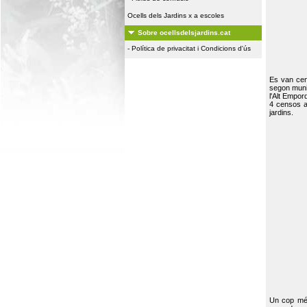
Ocells dels Jardins x a escoles
Sobre ocellsdelsjardins.cat
-
Política de privacitat i Condicions d'ús
Es van ce
segon muni
l'Alt Empor
4 censos a
jardins.
Un cop més