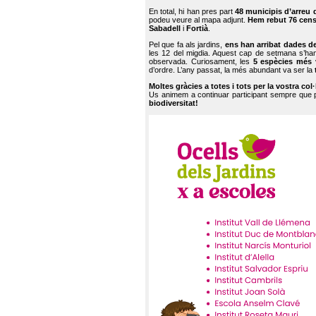
En total, hi han pres part
48 municipis d’arreu 
podeu veure al mapa adjunt.
Hem rebut 76 cen
Sabadell
i
Fortià
.
Pel que fa als jardins,
ens han arribat dades d
les 12 del migdia. Aquest cap de setmana s’han
observada. Curiosament, les
5 espècies més 
d’ordre. L’any passat, la més abundant va ser la
Moltes gràcies a totes i tots per la vostra col
Us animem a continuar participant sempre que
biodiversitat!