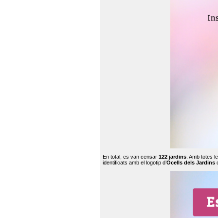
En total, es van censar
122 jardins
. Amb totes l
identificats amb el logotip d’
Ocells dels Jardins
c