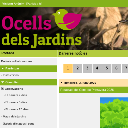
Visitant Anònim
[Participa-hi]
Portada
Darreres notícies
Entitats col·laboradores
1
2
3
4
5
6
7
Participar
-
Instruccions
Consultar
dimecres, 3. juny 2026
Observacions
Resultats del Cens de Primavera 2026
-
El darrers 2 dies
-
El darrers 5 dies
-
El darrers 15 dies
-
Mapa dels jardins
-
Galeria d'imatges i sons