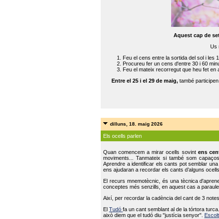
Aquest cap de se
Us 
Feu el cens entre la sortida del sol i les 
Procureu fer un cens d'entre 30 i 60 min
Feu el mateix recorregut que heu fet en 
Entre el 25 i el 29 de maig,
també participe
dilluns, 18. maig 2026
Els ocells parlen
Quan comencem a mirar ocells sovint
ens cen
moviments... Tanmateix si també som capaço
Aprendre a identificar els cants pot semblar una
ens ajudaran a recordar els cants d’alguns ocells
El recurs mnemotècnic, és una tècnica d'aprene
conceptes més senzills, en aquest cas a paraules
Així, per recordar la cadència del cant de 3 note
El
Tudó
fa un cant semblant al de la tórtora tur
això diem que el tudó diu "justícia senyor".
Escolt