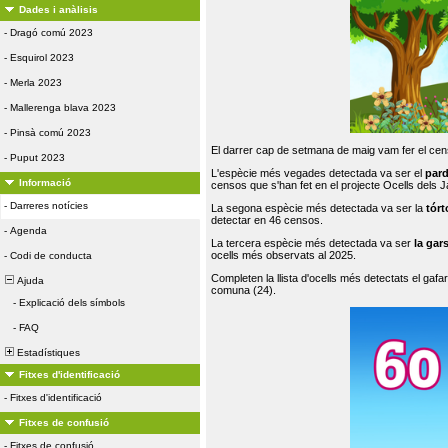
Dades i anàlisis
-
Dragó comú 2023
-
Esquirol 2023
-
Merla 2023
-
Mallerenga blava 2023
-
Pinsà comú 2023
El darrer cap de setmana de maig vam fer el cens
-
Puput 2023
L'espècie més vegades detectada va ser el
par
Informació
censos que s'han fet en el projecte Ocells dels
-
Darreres notícies
La segona espècie més detectada va ser la
tórt
detectar en 46 censos.
-
Agenda
La tercera espècie més detectada va ser
la gar
ocells més observats al 2025.
-
Codi de conducta
Completen la llista d'ocells més detectats el gafar
Ajuda
comuna (24).
-
Explicació dels símbols
-
FAQ
Estadístiques
Fitxes d'identificació
-
Fitxes d'identificació
Fitxes de confusió
-
Fitxes de confusió