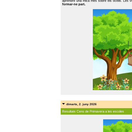
aprendre una mica més sobre els ocells. Les vo
formar-ne part.
dimarts, 2. juny 2026
Resultats Cens de Primavera a les escoles