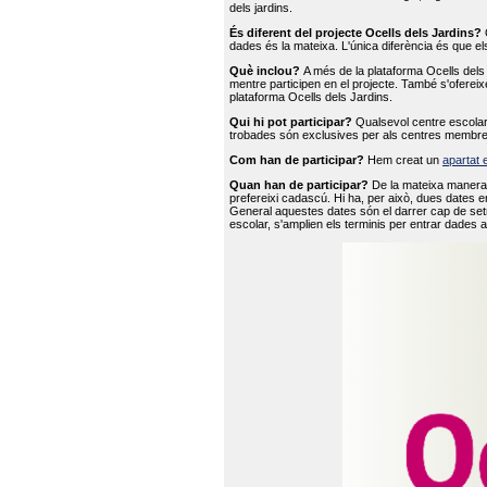
dels jardins.
És diferent del projecte Ocells dels Jardins?
O
dades és la mateixa. L'única diferència és que e
Què inclou?
A més de la plataforma Ocells dels 
mentre participen en el projecte. També s'ofereix
plataforma Ocells dels Jardins.
Qui hi pot participar?
Qualsevol centre escolar 
trobades són exclusives per als centres membre
Com han de participar?
Hem creat un
apartat 
Quan han de participar?
De la mateixa manera 
prefereixi cadascú. Hi ha, per això, dues dates e
General aquestes dates són el darrer cap de setm
escolar, s'amplien els terminis per entrar dades