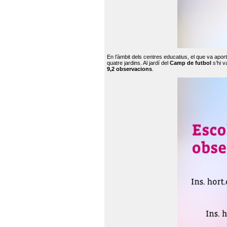
En l’àmbit dels centres educatius, el que va apor
quatre jardins. Al jardí del
Camp de futbol
s’hi v
9,2 observacions
.