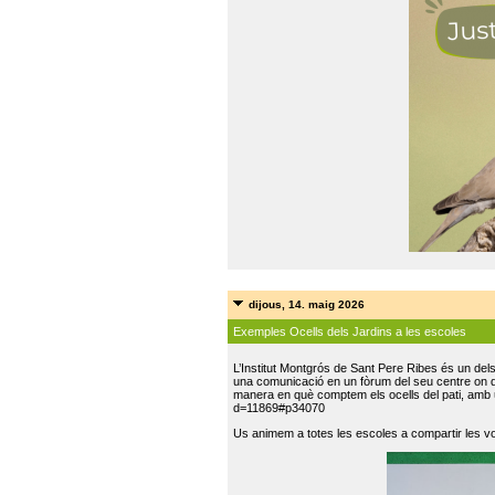
dijous, 14. maig 2026
Exemples Ocells dels Jardins a les escoles
L’Institut Montgrós de Sant Pere Ribes és un del
una comunicació en un fòrum del seu centre on do
manera en què comptem els ocells del pati, amb 
d=11869#p34070
Us animem a totes les escoles a compartir les vo