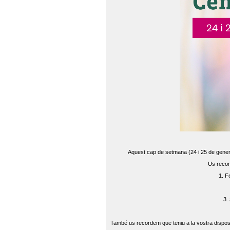
Aquest cap de setmana (24 i 25 de gener) 
Us recor
1. F
3.
També us recordem que teniu a la vostra disposi