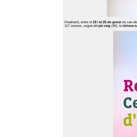
Finalment, entre el
19 i el 25 de gener
es van de
117 censos, seguit del
pit-roig
(90), la
tórtora t