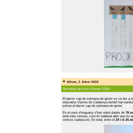
dilluns, 2. febrer 2026
Resultats del cens d'hivern 2026
El darrer cap de setmana de gener es va dur a te
educatius d’arreu de Catalunya també han participat
prèvia al darrer cap de setmana de gener.
En el cens d’enguany s'han rebut dades de
76 m
amb més censos, com és habitual atès que és la
censos cadascun). En total, entre el
19 i el 25 