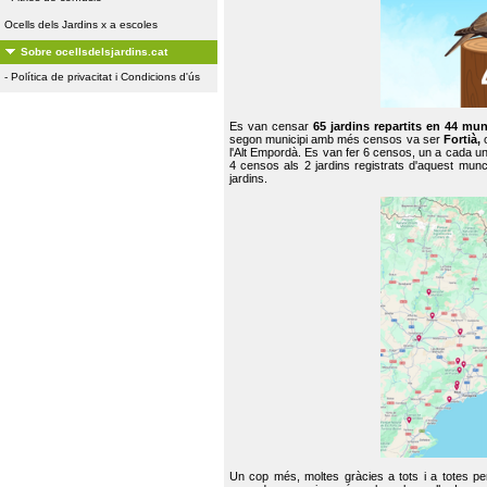
Ocells dels Jardins x a escoles
Sobre ocellsdelsjardins.cat
-
Política de privacitat i Condicions d'ús
Es van censar
65 jardins repartits en 44 mun
segon municipi amb més censos va ser
Fortià,
l'Alt Empordà. Es van fer 6 censos, un a cada u
4 censos als 2 jardins registrats d'aquest mun
jardins.
Un cop més, moltes gràcies a tots i a totes pe