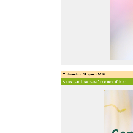
divendres, 23. gener 2026
Aquest cap de setmana fem el cens d'hivern!