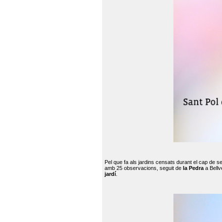
Pel que fa als jardins censats durant el cap de 
amb 25 observacions, seguit de
la Pedra
a Bellv
jardí
.