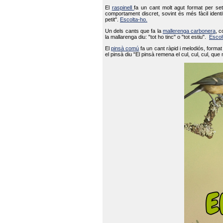
El
raspinell
fa un cant molt agut format per set
comportament discret, sovint és més fàcil ident
petit".
Escolta-ho.
Un dels cants que fa la
mallerenga carbonera
, c
la mallarenga diu: "tot ho tinc" o "tot estiu".
Escol
El
pinsà comú
fa un cant ràpid i melodiós, forma
el pinsà diu "El pinsà remena el cul, cul, cul, que 