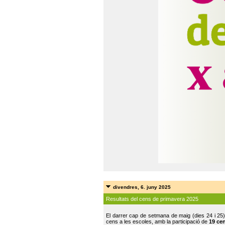
divendres, 6. juny 2025
Resultats del cens de primavera 2025
El darrer cap de setmana de maig (dies 24 i 25)
cens a les escoles, amb la participació de
19 ce