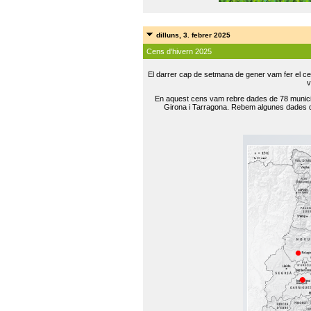
dilluns, 3. febrer 2025
Cens d'hivern 2025
El darrer cap de setmana de gener vam fer el ce
v
En aquest cens vam rebre dades de 78 municip
Girona i Tarragona. Rebem algunes dades de 