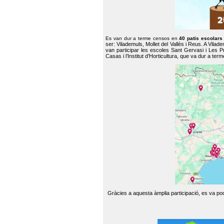
Es van dur a terme censos en
40 patis escolar
ser: Vilademuls, Mollet del Vallès i Reus. A Vilad
van participar les escoles Sant Gervasi i Les P
Casas i l’Institut d’Horticultura, que va dur a te
Gràcies a aquesta àmplia participació, es va pode