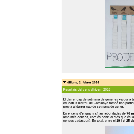
dilluns, 2. febrer 2026
Resultats del cens d'hivern 2026
El darrer cap de setmana de gener es va dur a te
educatius d’arreu de Catalunya també han participat
prèvia al darrer cap de setmana de gener.
En el cens d’enguany s'han rebut dades de
76 m
amb més censos, com és habitual atès que és la
censos cadascun). En total, entre el
19 i el 25 