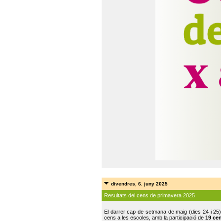
divendres, 6. juny 2025
Resultats del cens de primavera 2025
El darrer cap de setmana de maig (dies 24 i 25)
cens a les escoles, amb la participació de
19 ce