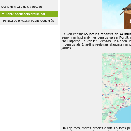
Ocells dels Jardins x a escoles
Sobre ocellsdelsjardins.cat
-
Política de privacitat i Condicions d'ús
Es van censar
65 jardins repartits en 44 mun
segon municipi amb més censos va ser
Fortià,
l'Alt Empordà. Es van fer 6 censos, un a cada u
4 censos als 2 jardins registrats d'aquest mun
jardins.
Un cop més, moltes gràcies a tots i a totes pe