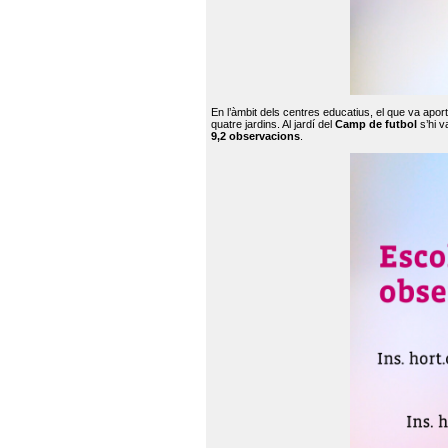
En l’àmbit dels centres educatius, el que va apor
quatre jardins. Al jardí del
Camp de futbol
s’hi v
9,2 observacions
.