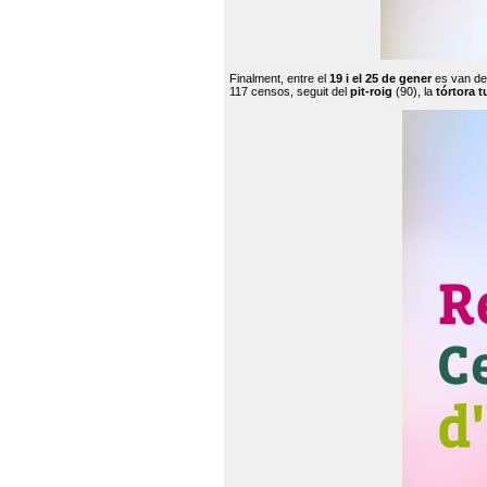
Finalment, entre el
19 i el 25 de gener
es van de
117 censos, seguit del
pit-roig
(90), la
tórtora t