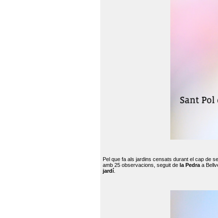
Pel que fa als jardins censats durant el cap de 
amb 25 observacions, seguit de
la Pedra
a Bellv
jardí
.