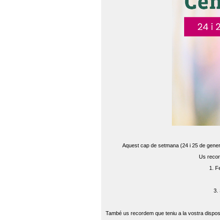
Aquest cap de setmana (24 i 25 de gener) 
Us recor
1. F
3.
També us recordem que teniu a la vostra disposi