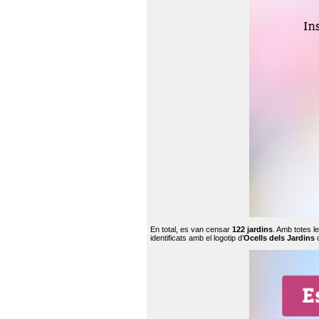
En total, es van censar
122 jardins
. Amb totes l
identificats amb el logotip d’
Ocells dels Jardins
c