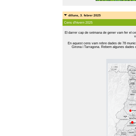
dilluns, 3. febrer 2025
Cens d'hivern 2025
El darrer cap de setmana de gener vam fer el ce
v
En aquest cens vam rebre dades de 78 municip
Girona i Tarragona. Rebem algunes dades de 