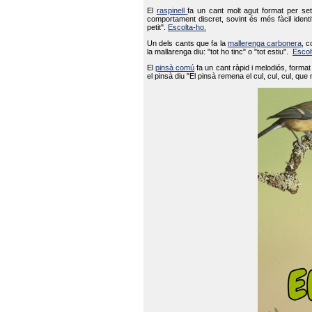
El
raspinell
fa un cant molt agut format per set
comportament discret, sovint és més fàcil ident
petit".
Escolta-ho.
Un dels cants que fa la
mallerenga carbonera
, c
la mallarenga diu: "tot ho tinc" o "tot estiu".
Escol
El
pinsà comú
fa un cant ràpid i melodiós, forma
el pinsà diu "El pinsà remena el cul, cul, cul, que 