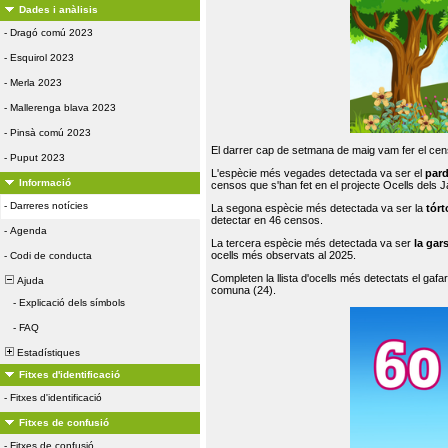
Dades i anàlisis
-
Dragó comú 2023
-
Esquirol 2023
-
Merla 2023
-
Mallerenga blava 2023
-
Pinsà comú 2023
El darrer cap de setmana de maig vam fer el cens
-
Puput 2023
L'espècie més vegades detectada va ser el
par
Informació
censos que s'han fet en el projecte Ocells dels
-
Darreres notícies
La segona espècie més detectada va ser la
tórt
detectar en 46 censos.
-
Agenda
La tercera espècie més detectada va ser
la gar
ocells més observats al 2025.
-
Codi de conducta
Completen la llista d'ocells més detectats el gafar
Ajuda
comuna (24).
-
Explicació dels símbols
-
FAQ
Estadístiques
Fitxes d'identificació
-
Fitxes d'identificació
Fitxes de confusió
-
Fitxes de confusió