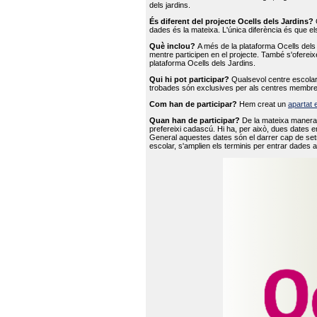
dels jardins.
És diferent del projecte Ocells dels Jardins?
O
dades és la mateixa. L'única diferència és que e
Què inclou?
A més de la plataforma Ocells dels 
mentre participen en el projecte. També s'ofereix
plataforma Ocells dels Jardins.
Qui hi pot participar?
Qualsevol centre escolar 
trobades són exclusives per als centres membre
Com han de participar?
Hem creat un
apartat 
Quan han de participar?
De la mateixa manera 
prefereixi cadascú. Hi ha, per això, dues dates e
General aquestes dates són el darrer cap de setm
escolar, s'amplien els terminis per entrar dades