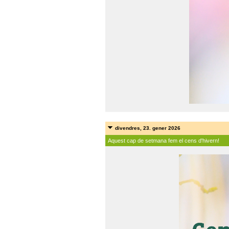
divendres, 23. gener 2026
Aquest cap de setmana fem el cens d'hivern!