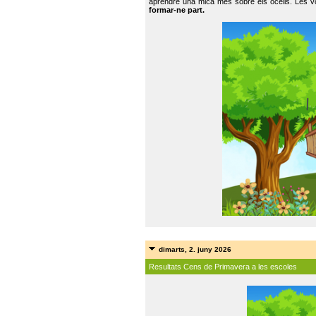
aprendre una mica més sobre els ocells. Les vo
formar-ne part.
dimarts, 2. juny 2026
Resultats Cens de Primavera a les escoles