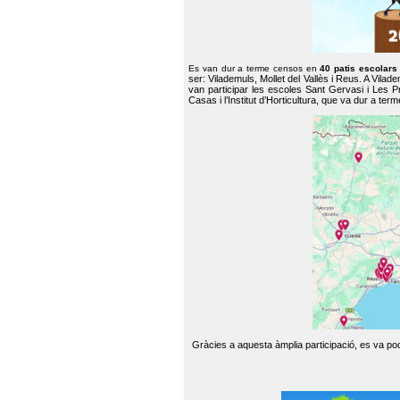
Es van dur a terme censos en
40 patis escolar
ser: Vilademuls, Mollet del Vallès i Reus. A Vilad
van participar les escoles Sant Gervasi i Les P
Casas i l’Institut d’Horticultura, que va dur a te
Gràcies a aquesta àmplia participació, es va pode