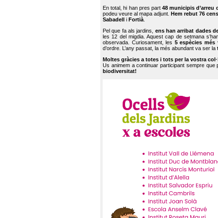
En total, hi han pres part
48 municipis d’arreu 
podeu veure al mapa adjunt.
Hem rebut 76 cen
Sabadell
i
Fortià
.
Pel que fa als jardins,
ens han arribat dades d
les 12 del migdia. Aquest cap de setmana s’han
observada. Curiosament, les
5 espècies més 
d’ordre. L’any passat, la més abundant va ser la
Moltes gràcies a totes i tots per la vostra col
Us animem a continuar participant sempre que
biodiversitat!