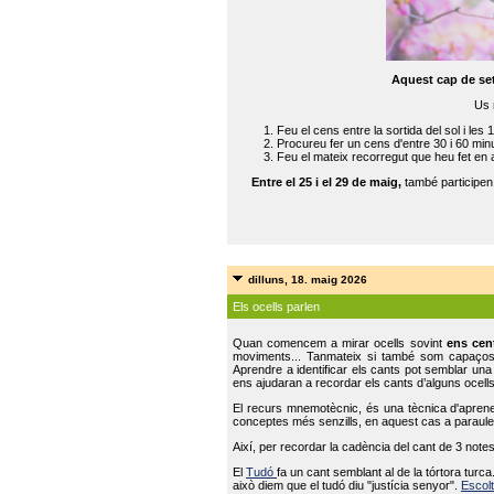
Aquest cap de se
Us 
Feu el cens entre la sortida del sol i les 
Procureu fer un cens d'entre 30 i 60 min
Feu el mateix recorregut que heu fet en 
Entre el 25 i el 29 de maig,
també participe
dilluns, 18. maig 2026
Els ocells parlen
Quan comencem a mirar ocells sovint
ens cen
moviments... Tanmateix si també som capaço
Aprendre a identificar els cants pot semblar una
ens ajudaran a recordar els cants d’alguns ocells
El recurs mnemotècnic, és una tècnica d'aprene
conceptes més senzills, en aquest cas a paraules
Així, per recordar la cadència del cant de 3 note
El
Tudó
fa un cant semblant al de la tórtora tur
això diem que el tudó diu "justícia senyor".
Escolt