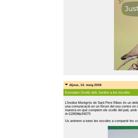
dijous, 14. maig 2026
Exemples Ocells dels Jardins a les escoles
L’Institut Montgrós de Sant Pere Ribes és un del
una comunicació en un fòrum del seu centre on do
manera en què comptem els ocells del pati, amb 
d=11869#p34070
Us animem a totes les escoles a compartir les vo