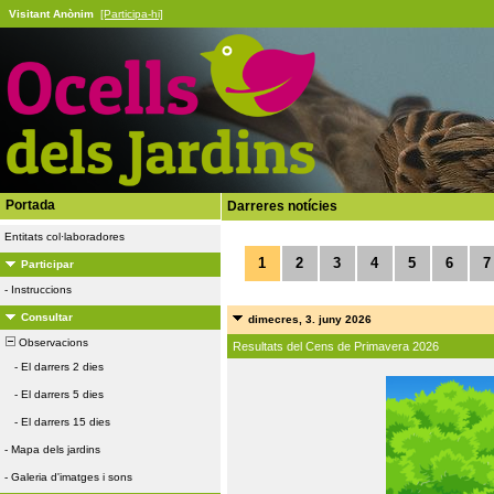
Visitant Anònim
[Participa-hi]
Portada
Darreres notícies
Entitats col·laboradores
1
2
3
4
5
6
7
Participar
-
Instruccions
Consultar
dimecres, 3. juny 2026
Observacions
Resultats del Cens de Primavera 2026
-
El darrers 2 dies
-
El darrers 5 dies
-
El darrers 15 dies
-
Mapa dels jardins
-
Galeria d'imatges i sons