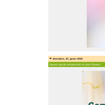
divendres, 23. gener 2026
Aquest cap de setmana fem el cens d'hivern!