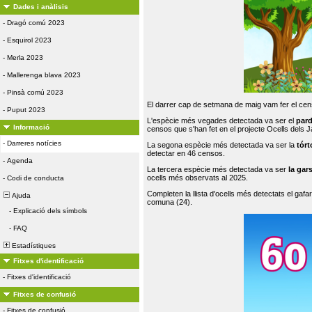
Dades i anàlisis
-
Dragó comú 2023
-
Esquirol 2023
-
Merla 2023
-
Mallerenga blava 2023
-
Pinsà comú 2023
El darrer cap de setmana de maig vam fer el cens
-
Puput 2023
L'espècie més vegades detectada va ser el
par
Informació
censos que s'han fet en el projecte Ocells dels
-
Darreres notícies
La segona espècie més detectada va ser la
tórt
detectar en 46 censos.
-
Agenda
La tercera espècie més detectada va ser
la gar
ocells més observats al 2025.
-
Codi de conducta
Completen la llista d'ocells més detectats el gafar
Ajuda
comuna (24).
-
Explicació dels símbols
-
FAQ
Estadístiques
Fitxes d'identificació
-
Fitxes d'identificació
Fitxes de confusió
-
Fitxes de confusió