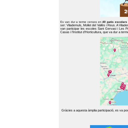
Es van dur a terme censos en
40 patis escolar
ser: Vilademuls, Mollet del Vallès i Reus. A Vilad
van participar les escoles Sant Gervasi i Les P
Casas i l’Institut d’Horticultura, que va dur a te
Gràcies a aquesta àmplia participació, es va pode