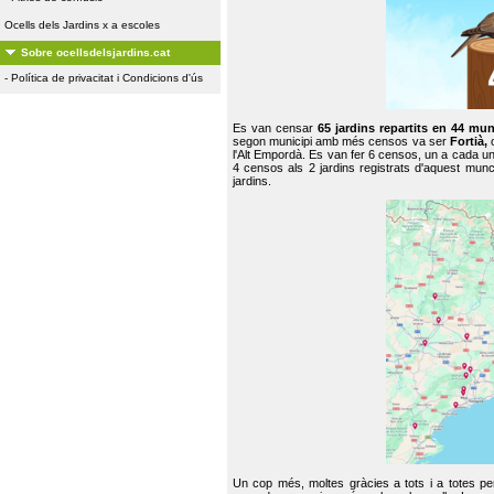
Ocells dels Jardins x a escoles
Sobre ocellsdelsjardins.cat
-
Política de privacitat i Condicions d'ús
Es van censar
65 jardins repartits en 44 mun
segon municipi amb més censos va ser
Fortià,
l'Alt Empordà. Es van fer 6 censos, un a cada u
4 censos als 2 jardins registrats d'aquest mun
jardins.
Un cop més, moltes gràcies a tots i a totes pe