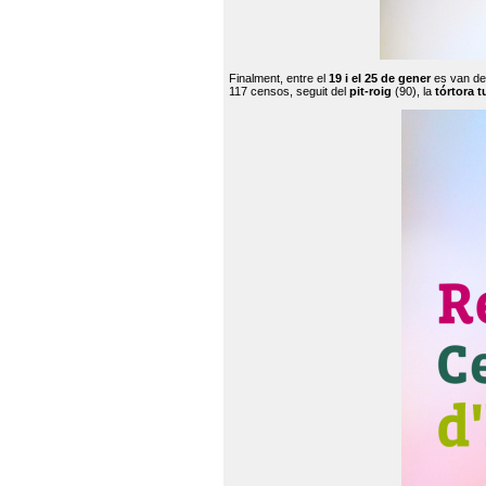
Finalment, entre el
19 i el 25 de gener
es van de
117 censos, seguit del
pit-roig
(90), la
tórtora t