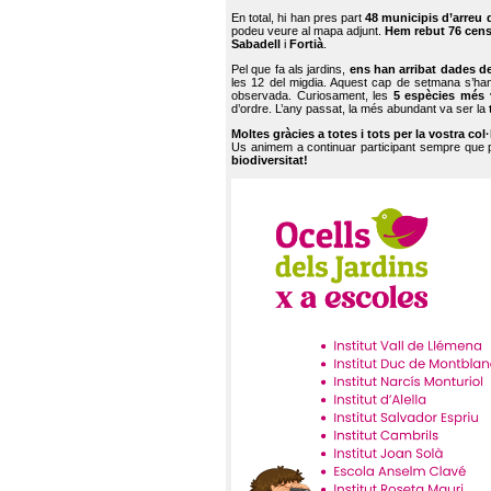
En total, hi han pres part
48 municipis d’arreu 
podeu veure al mapa adjunt.
Hem rebut 76 cen
Sabadell
i
Fortià
.
Pel que fa als jardins,
ens han arribat dades d
les 12 del migdia. Aquest cap de setmana s’han
observada. Curiosament, les
5 espècies més 
d’ordre. L’any passat, la més abundant va ser la
Moltes gràcies a totes i tots per la vostra col
Us animem a continuar participant sempre que
biodiversitat!