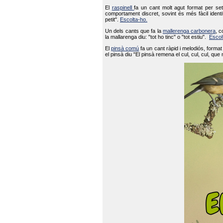
El
raspinell
fa un cant molt agut format per set
comportament discret, sovint és més fàcil ident
petit".
Escolta-ho.
Un dels cants que fa la
mallerenga carbonera
, c
la mallarenga diu: "tot ho tinc" o "tot estiu".
Escol
El
pinsà comú
fa un cant ràpid i melodiós, forma
el pinsà diu "El pinsà remena el cul, cul, cul, que 