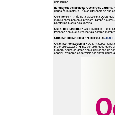
dels jardins.
És diferent del projecte Ocells dels Jardins?
O
dades és la mateixa. L'única diferència és que e
Què inclou?
A més de la plataforma Ocells dels 
mentre participen en el projecte. També s'ofereix
plataforma Ocells dels Jardins.
Qui hi pot participar?
Qualsevol centre escolar 
trobades són exclusives per als centres membre
Com han de participar?
Hem creat un
apartat 
Quan han de participar?
De la mateixa manera 
prefereixi cadascú. Hi ha, per això, dues dates e
General aquestes dates són el darrer cap de setm
escolar, s'amplien els terminis per entrar dades