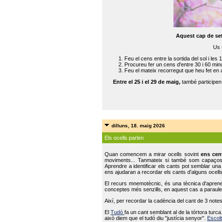
Aquest cap de se
Us 
Feu el cens entre la sortida del sol i les 
Procureu fer un cens d'entre 30 i 60 min
Feu el mateix recorregut que heu fet en 
Entre el 25 i el 29 de maig,
també participe
dilluns, 18. maig 2026
Els ocells parlen
Quan comencem a mirar ocells sovint
ens cen
moviments... Tanmateix si també som capaço
Aprendre a identificar els cants pot semblar una
ens ajudaran a recordar els cants d’alguns ocells
El recurs mnemotècnic, és una tècnica d'aprene
conceptes més senzills, en aquest cas a paraules
Així, per recordar la cadència del cant de 3 note
El
Tudó
fa un cant semblant al de la tórtora tur
això diem que el tudó diu "justícia senyor".
Escolt