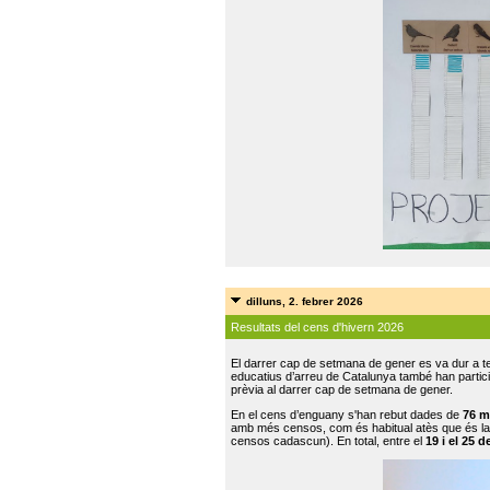
dilluns, 2. febrer 2026
Resultats del cens d'hivern 2026
El darrer cap de setmana de gener es va dur a te
educatius d’arreu de Catalunya també han participat
prèvia al darrer cap de setmana de gener.
En el cens d’enguany s'han rebut dades de
76 m
amb més censos, com és habitual atès que és la
censos cadascun). En total, entre el
19 i el 25 