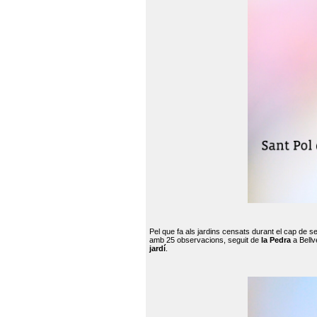
Pel que fa als jardins censats durant el cap de 
amb 25 observacions, seguit de
la Pedra
a Bellv
jardí
.