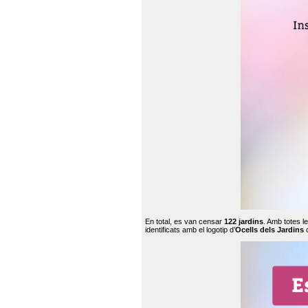
En total, es van censar
122 jardins
. Amb totes l
identificats amb el logotip d’
Ocells dels Jardins
c