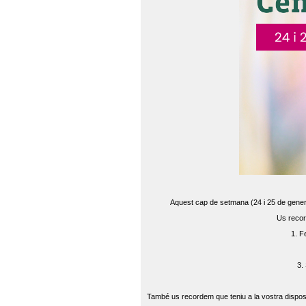
Aquest cap de setmana (24 i 25 de gener) 
Us recor
1. F
3.
També us recordem que teniu a la vostra disposi