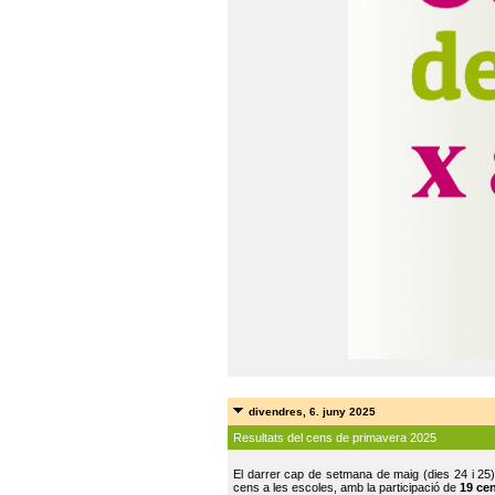
divendres, 6. juny 2025
Resultats del cens de primavera 2025
El darrer cap de setmana de maig (dies 24 i 25)
cens a les escoles, amb la participació de
19 ce