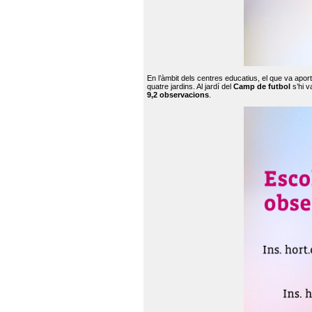
En l’àmbit dels centres educatius, el que va apor
quatre jardins. Al jardí del
Camp de futbol
s’hi v
9,2 observacions
.