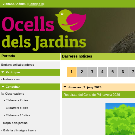
Visitant Anònim
[Participa-hi]
Portada
Darreres notícies
Entitats col·laboradores
1
2
3
4
5
6
7
Participar
-
Instruccions
Consultar
dimecres, 3. juny 2026
Observacions
Resultats del Cens de Primavera 2026
-
El darrers 2 dies
-
El darrers 5 dies
-
El darrers 15 dies
-
Mapa dels jardins
-
Galeria d'imatges i sons