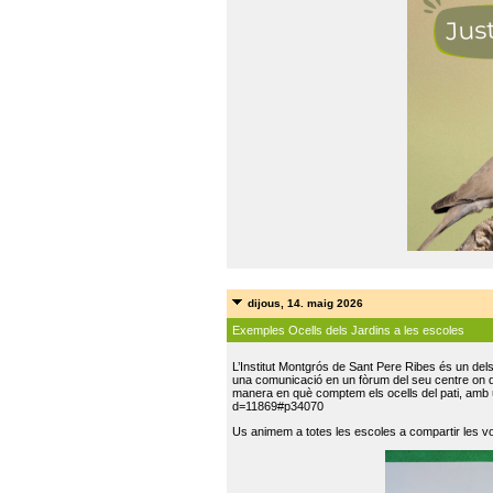
dijous, 14. maig 2026
Exemples Ocells dels Jardins a les escoles
L’Institut Montgrós de Sant Pere Ribes és un del
una comunicació en un fòrum del seu centre on do
manera en què comptem els ocells del pati, amb 
d=11869#p34070
Us animem a totes les escoles a compartir les vo