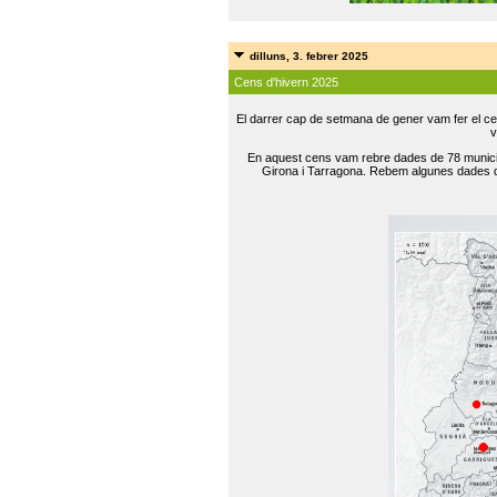
dilluns, 3. febrer 2025
Cens d'hivern 2025
El darrer cap de setmana de gener vam fer el ce
v
En aquest cens vam rebre dades de 78 municip
Girona i Tarragona. Rebem algunes dades de 