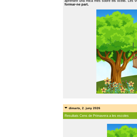
aprendre una mica més sobre els ocells. Les vo
formar-ne part.
dimarts, 2. juny 2026
Resultats Cens de Primavera a les escoles