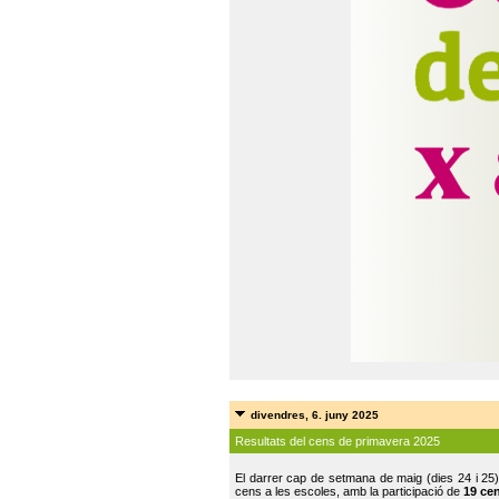
divendres, 6. juny 2025
Resultats del cens de primavera 2025
El darrer cap de setmana de maig (dies 24 i 25)
cens a les escoles, amb la participació de
19 ce