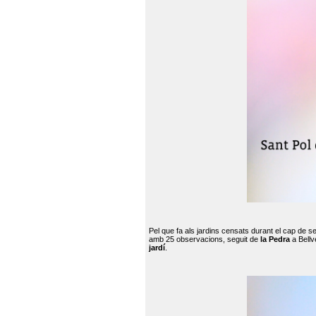
Pel que fa als jardins censats durant el cap de 
amb 25 observacions, seguit de
la Pedra
a Bellv
jardí
.