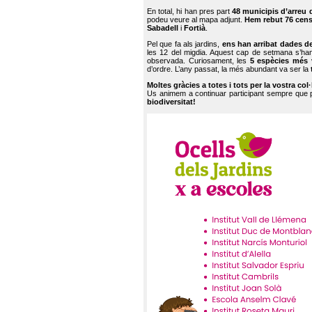
En total, hi han pres part
48 municipis d’arreu 
podeu veure al mapa adjunt.
Hem rebut 76 cen
Sabadell
i
Fortià
.
Pel que fa als jardins,
ens han arribat dades d
les 12 del migdia. Aquest cap de setmana s’han
observada. Curiosament, les
5 espècies més 
d’ordre. L’any passat, la més abundant va ser la
Moltes gràcies a totes i tots per la vostra col
Us animem a continuar participant sempre que
biodiversitat!