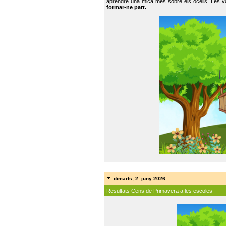
aprendre una mica més sobre els ocells. Les vo
formar-ne part.
dimarts, 2. juny 2026
Resultats Cens de Primavera a les escoles