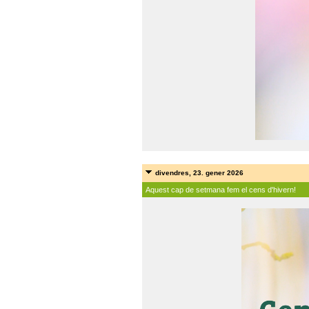
divendres, 23. gener 2026
Aquest cap de setmana fem el cens d'hivern!