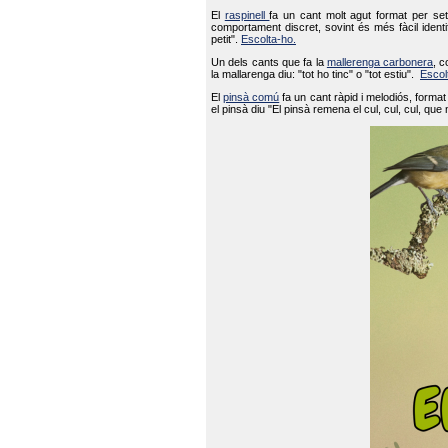
El
raspinell
fa un cant molt agut format per set
comportament discret, sovint és més fàcil ident
petit".
Escolta-ho.
Un dels cants que fa la
mallerenga carbonera
, c
la mallarenga diu: "tot ho tinc" o "tot estiu".
Escol
El
pinsà comú
fa un cant ràpid i melodiós, forma
el pinsà diu "El pinsà remena el cul, cul, cul, que 