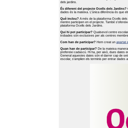
dels jardins.
És diferent del projecte Ocells dels Jardins?
O
dades és la mateixa. L'única diferència és que e
Què inclou?
A més de la plataforma Ocells dels 
mentre participen en el projecte. També s'ofereix
plataforma Ocells dels Jardins.
Qui hi pot participar?
Qualsevol centre escolar 
trobades són exclusives per als centres membre
Com han de participar?
Hem creat un
apartat 
Quan han de participar?
De la mateixa manera 
prefereixi cadascú. Hi ha, per això, dues dates e
General aquestes dates són el darrer cap de setm
escolar, s'amplien els terminis per entrar dades