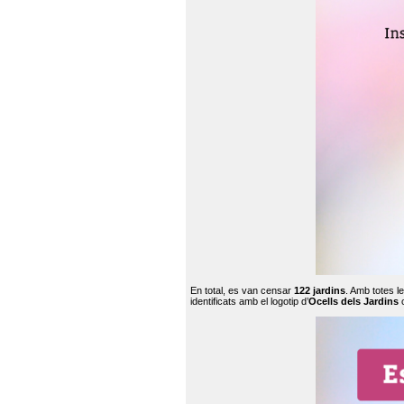
En total, es van censar
122 jardins
. Amb totes l
identificats amb el logotip d’
Ocells dels Jardins
c