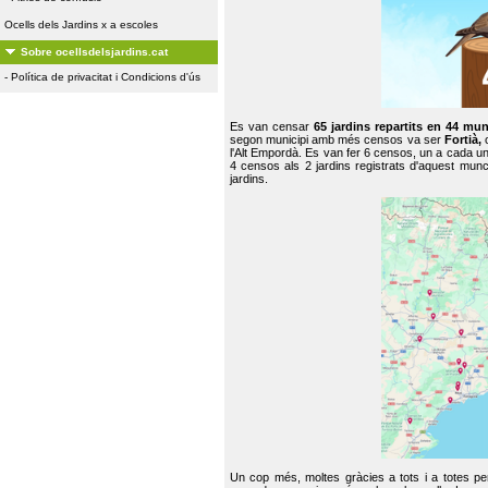
Ocells dels Jardins x a escoles
Sobre ocellsdelsjardins.cat
-
Política de privacitat i Condicions d'ús
Es van censar
65 jardins repartits en 44 mun
segon municipi amb més censos va ser
Fortià,
l'Alt Empordà. Es van fer 6 censos, un a cada u
4 censos als 2 jardins registrats d'aquest mun
jardins.
Un cop més, moltes gràcies a tots i a totes pe