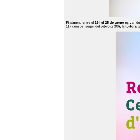
Finalment, entre el
19 i el 25 de gener
es van de
117 censos, seguit del
pit-roig
(90), la
tórtora t