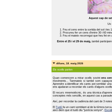
Aquest cap de se
Us 
Feu el cens entre la sortida del sol i les 
Procureu fer un cens d'entre 30 i 60 min
Feu el mateix recorregut que heu fet en 
Entre el 25 i el 29 de maig,
també participe
dilluns, 18. maig 2026
Els ocells parlen
Quan comencem a mirar ocells sovint
ens cen
moviments... Tanmateix si també som capaço
Aprendre a identificar els cants pot semblar una
ens ajudaran a recordar els cants d’alguns ocells
El recurs mnemotècnic, és una tècnica d'aprene
conceptes més senzills, en aquest cas a paraules
Així, per recordar la cadència del cant de 3 note
El
Tudó
fa un cant semblant al de la tórtora tur
això diem que el tudó diu "justícia senyor".
Escolt