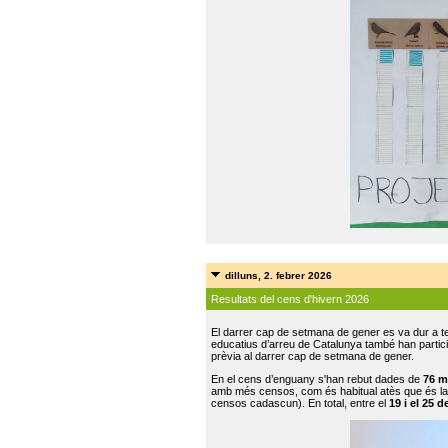
dilluns, 2. febrer 2026
Resultats del cens d'hivern 2026
El darrer cap de setmana de gener es va dur a te
educatius d’arreu de Catalunya també han participat
prèvia al darrer cap de setmana de gener.
En el cens d’enguany s'han rebut dades de
76 m
amb més censos, com és habitual atès que és la
censos cadascun). En total, entre el
19 i el 25 