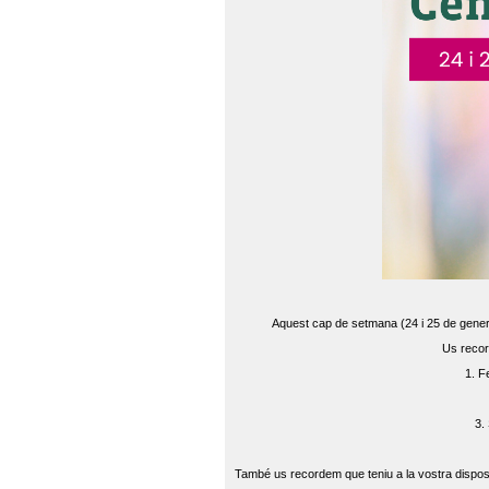
Aquest cap de setmana (24 i 25 de gener) 
Us recor
1. F
3.
També us recordem que teniu a la vostra disposi