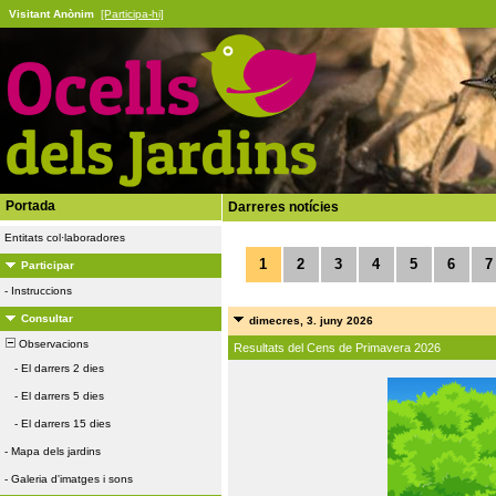
Visitant Anònim
[Participa-hi]
Portada
Darreres notícies
Entitats col·laboradores
1
2
3
4
5
6
7
Participar
-
Instruccions
Consultar
dimecres, 3. juny 2026
Observacions
Resultats del Cens de Primavera 2026
-
El darrers 2 dies
-
El darrers 5 dies
-
El darrers 15 dies
-
Mapa dels jardins
-
Galeria d'imatges i sons