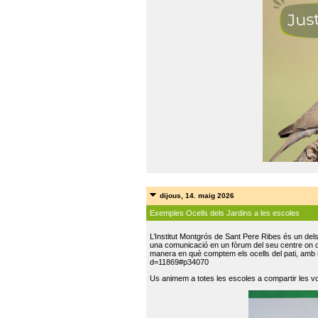
dijous, 14. maig 2026
Exemples Ocells dels Jardins a les escoles
L’Institut Montgrós de Sant Pere Ribes és un del
una comunicació en un fòrum del seu centre on do
manera en què comptem els ocells del pati, amb 
d=11869#p34070
Us animem a totes les escoles a compartir les vo