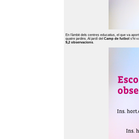
En l’àmbit dels centres educatius, el que va apor
quatre jardins. Al jardí del
Camp de futbol
s’hi v
9,2 observacions
.