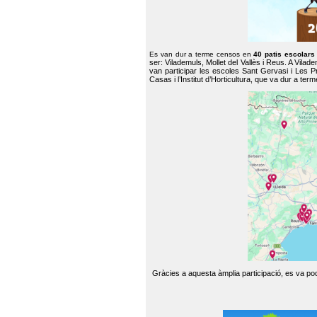
Es van dur a terme censos en
40 patis escolar
ser: Vilademuls, Mollet del Vallès i Reus. A Vilad
van participar les escoles Sant Gervasi i Les P
Casas i l’Institut d’Horticultura, que va dur a te
Gràcies a aquesta àmplia participació, es va pode