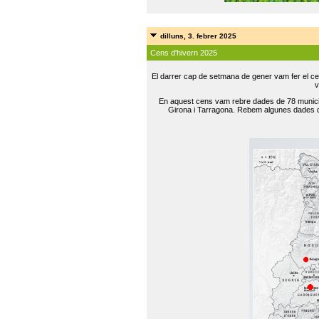
dilluns, 3. febrer 2025
Cens d'hivern 2025
El darrer cap de setmana de gener vam fer el ce
v
En aquest cens vam rebre dades de 78 municip
Girona i Tarragona. Rebem algunes dades de 