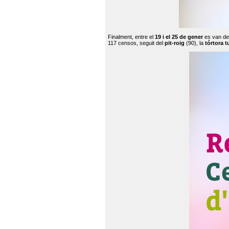
Finalment, entre el
19 i el 25 de gener
es van de
117 censos, seguit del
pit-roig
(90), la
tórtora t