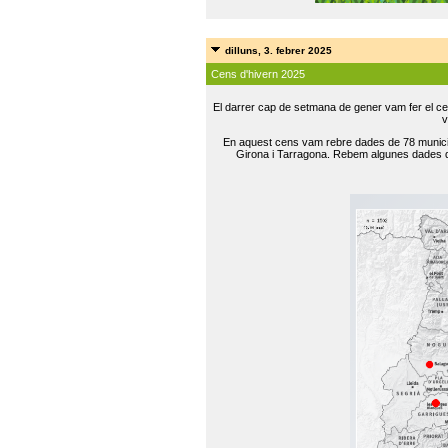
dilluns, 3. febrer 2025
Cens d'hivern 2025
El darrer cap de setmana de gener vam fer el ce
v
En aquest cens vam rebre dades de 78 municip
Girona i Tarragona. Rebem algunes dades de 