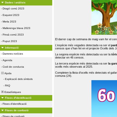
Dades i anàlisis
-
Dragó comú 2023
-
Esquirol 2023
-
Merla 2023
-
Mallerenga blava 2023
-
Pinsà comú 2023
El darrer cap de setmana de maig vam fer el cens
-
Puput 2023
L'espècie més vegades detectada va ser el
par
Informació
censos que s'han fet en el projecte Ocells dels
-
Darreres notícies
La segona espècie més detectada va ser la
tórt
detectar en 46 censos.
-
Agenda
La tercera espècie més detectada va ser
la gar
ocells més observats al 2025.
-
Codi de conducta
Completen la llista d'ocells més detectats el gafar
Ajuda
comuna (24).
-
Explicació dels símbols
-
FAQ
Estadístiques
Fitxes d'identificació
-
Fitxes d'identificació
Fitxes de confusió
-
Fitxes de confusió