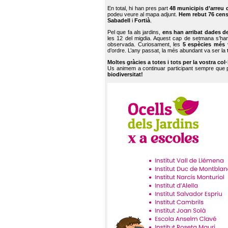
En total, hi han pres part
48 municipis d’arreu 
podeu veure al mapa adjunt.
Hem rebut 76 cen
Sabadell
i
Fortià
.
Pel que fa als jardins,
ens han arribat dades d
les 12 del migdia. Aquest cap de setmana s’han
observada. Curiosament, les
5 espècies més 
d’ordre. L’any passat, la més abundant va ser la
Moltes gràcies a totes i tots per la vostra col
Us animem a continuar participant sempre que
biodiversitat!