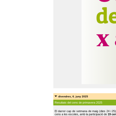
divendres, 6. juny 2025
Resultats del cens de primavera 2025
El darrer cap de setmana de maig (dies 24 i 25)
cens a les escoles, amb la participació de
19 ce