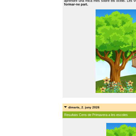
aprendre una mica més sobre els ocells. Les vo
formar-ne part.
dimarts, 2. juny 2026
Resultats Cens de Primavera a les escoles