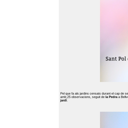
Pel que fa als jardins censats durant el cap de 
amb 25 observacions, seguit de
la Pedra
a Bellv
jardí
.