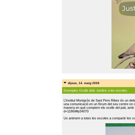
dijous, 14. maig 2026
Exemples Ocells dels Jardins a les escoles
L’Institut Montgrós de Sant Pere Ribes és un del
una comunicació en un fòrum del seu centre on do
manera en què comptem els ocells del pati, amb 
d=11869#p34070
Us animem a totes les escoles a compartir les vo