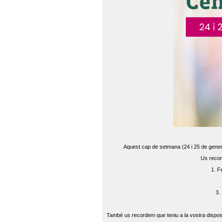
Aquest cap de setmana (24 i 25 de gener) 
Us recor
1. F
3.
També us recordem que teniu a la vostra disposi