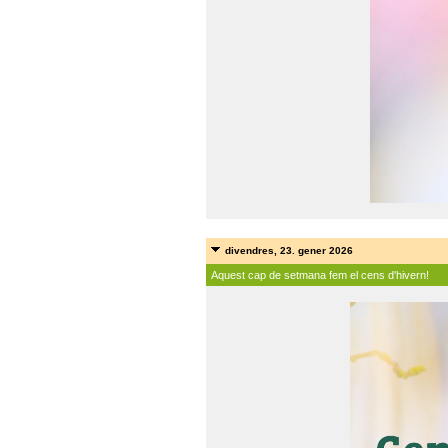
divendres, 23. gener 2026
Aquest cap de setmana fem el cens d'hivern!