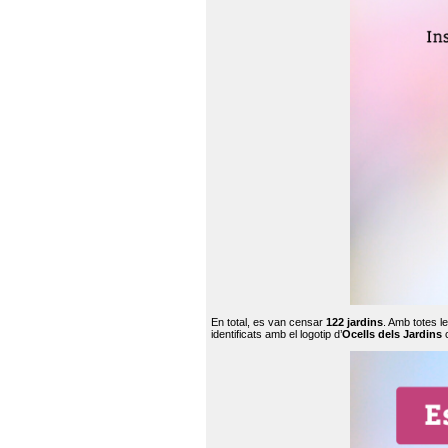
En total, es van censar
122 jardins
. Amb totes l
identificats amb el logotip d’
Ocells dels Jardins
c