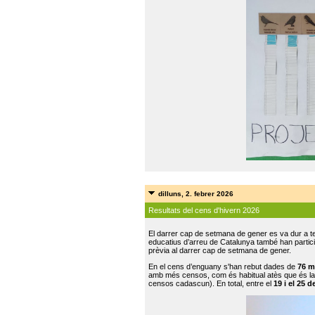
dilluns, 2. febrer 2026
Resultats del cens d'hivern 2026
El darrer cap de setmana de gener es va dur a te
educatius d’arreu de Catalunya també han participat
prèvia al darrer cap de setmana de gener.
En el cens d’enguany s'han rebut dades de
76 m
amb més censos, com és habitual atès que és la
censos cadascun). En total, entre el
19 i el 25 