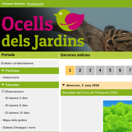
Visitant Anònim
[Participa-hi]
Portada
Darreres notícies
Entitats col·laboradores
1
2
3
4
5
6
7
Participar
-
Instruccions
Consultar
dimecres, 3. juny 2026
Observacions
Resultats del Cens de Primavera 2026
-
El darrers 2 dies
-
El darrers 5 dies
-
El darrers 15 dies
-
Mapa dels jardins
-
Galeria d'imatges i sons