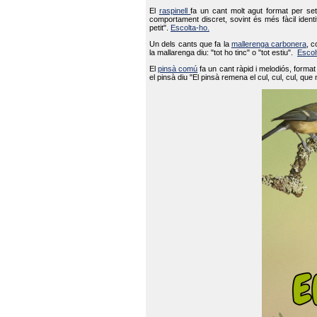
El
raspinell
fa un cant molt agut format per set
comportament discret, sovint és més fàcil ident
petit".
Escolta-ho.
Un dels cants que fa la
mallerenga carbonera
, c
la mallarenga diu: "tot ho tinc" o "tot estiu".
Escol
El
pinsà comú
fa un cant ràpid i melodiós, forma
el pinsà diu "El pinsà remena el cul, cul, cul, que 