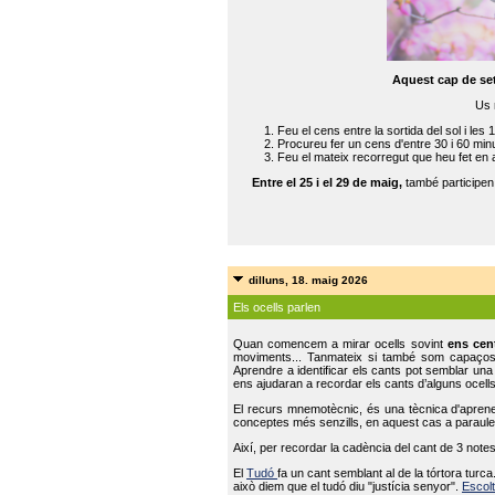
Aquest cap de se
Us 
Feu el cens entre la sortida del sol i les 
Procureu fer un cens d'entre 30 i 60 min
Feu el mateix recorregut que heu fet en 
Entre el 25 i el 29 de maig,
també participe
dilluns, 18. maig 2026
Els ocells parlen
Quan comencem a mirar ocells sovint
ens cen
moviments... Tanmateix si també som capaço
Aprendre a identificar els cants pot semblar una
ens ajudaran a recordar els cants d’alguns ocells
El recurs mnemotècnic, és una tècnica d'aprene
conceptes més senzills, en aquest cas a paraules
Així, per recordar la cadència del cant de 3 note
El
Tudó
fa un cant semblant al de la tórtora tur
això diem que el tudó diu "justícia senyor".
Escolt