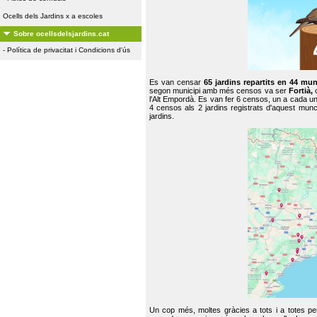
Ocells dels Jardins x a escoles
Sobre ocellsdelsjardins.cat
-
Política de privacitat i Condicions d'ús
Es van censar
65 jardins repartits en 44 mun
segon municipi amb més censos va ser
Fortià,
l'Alt Empordà. Es van fer 6 censos, un a cada u
4 censos als 2 jardins registrats d'aquest mun
jardins.
Un cop més, moltes gràcies a tots i a totes pe