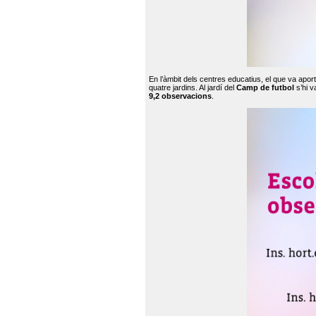
En l’àmbit dels centres educatius, el que va apor
quatre jardins. Al jardí del
Camp de futbol
s’hi v
9,2 observacions
.