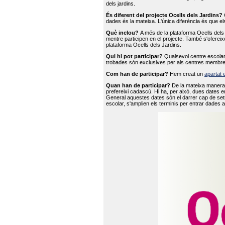
dels jardins.
És diferent del projecte Ocells dels Jardins?
O
dades és la mateixa. L'única diferència és que e
Què inclou?
A més de la plataforma Ocells dels 
mentre participen en el projecte. També s'ofereix
plataforma Ocells dels Jardins.
Qui hi pot participar?
Qualsevol centre escolar 
trobades són exclusives per als centres membre
Com han de participar?
Hem creat un
apartat 
Quan han de participar?
De la mateixa manera 
prefereixi cadascú. Hi ha, per això, dues dates e
General aquestes dates són el darrer cap de setm
escolar, s'amplien els terminis per entrar dades