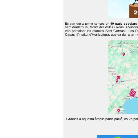
Es van dur a terme censos en
40 patis escolar
ser: Vilademuls, Mollet del Vallès i Reus. A Vilad
van participar les escoles Sant Gervasi i Les P
Casas i l’Institut d’Horticultura, que va dur a te
Gràcies a aquesta àmplia participació, es va pode