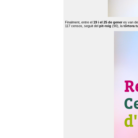
Finalment, entre el
19 i el 25 de gener
es van de
117 censos, seguit del
pit-roig
(90), la
tórtora t