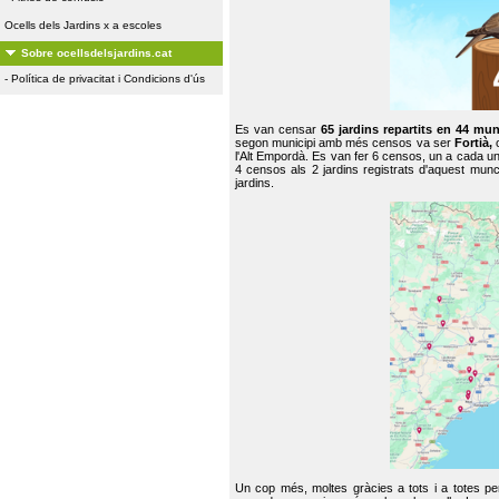
Ocells dels Jardins x a escoles
Sobre ocellsdelsjardins.cat
-
Política de privacitat i Condicions d'ús
Es van censar
65 jardins repartits en 44 mun
segon municipi amb més censos va ser
Fortià,
l'Alt Empordà. Es van fer 6 censos, un a cada u
4 censos als 2 jardins registrats d'aquest mun
jardins.
Un cop més, moltes gràcies a tots i a totes pe