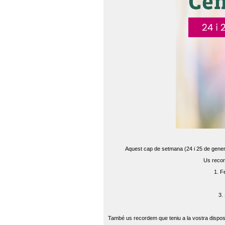
Aquest cap de setmana (24 i 25 de gener) 
Us recor
1. F
3.
També us recordem que teniu a la vostra disposi