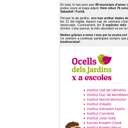
En total, hi han pres part
48 municipis d’arreu 
podeu veure al mapa adjunt.
Hem rebut 76 cen
Sabadell
i
Fortià
.
Pel que fa als jardins,
ens han arribat dades d
les 12 del migdia. Aquest cap de setmana s’han
observada. Curiosament, les
5 espècies més 
d’ordre. L’any passat, la més abundant va ser la
Moltes gràcies a totes i tots per la vostra col
Us animem a continuar participant sempre que
biodiversitat!