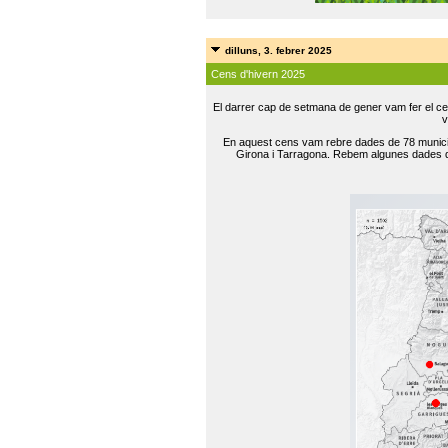
dilluns, 3. febrer 2025
Cens d'hivern 2025
El darrer cap de setmana de gener vam fer el ce
v
En aquest cens vam rebre dades de 78 municip
Girona i Tarragona. Rebem algunes dades de 