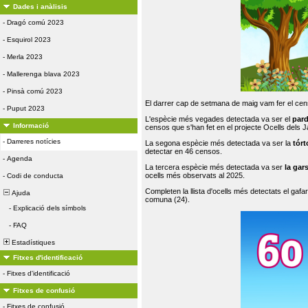
Dades i anàlisis
-
Dragó comú 2023
-
Esquirol 2023
-
Merla 2023
-
Mallerenga blava 2023
-
Pinsà comú 2023
El darrer cap de setmana de maig vam fer el cens
-
Puput 2023
L'espècie més vegades detectada va ser el
par
Informació
censos que s'han fet en el projecte Ocells dels
-
Darreres notícies
La segona espècie més detectada va ser la
tórt
detectar en 46 censos.
-
Agenda
La tercera espècie més detectada va ser
la gar
ocells més observats al 2025.
-
Codi de conducta
Completen la llista d'ocells més detectats el gafar
Ajuda
comuna (24).
-
Explicació dels símbols
-
FAQ
Estadístiques
Fitxes d'identificació
-
Fitxes d'identificació
Fitxes de confusió
-
Fitxes de confusió