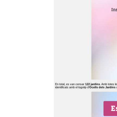
En total, es van censar
122 jardins
. Amb totes l
identificats amb el logotip d’
Ocells dels Jardins
c