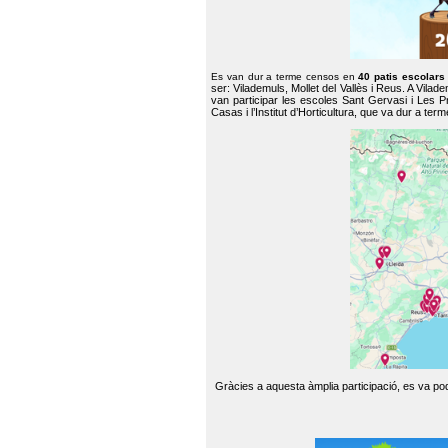
Es van dur a terme censos en
40 patis escolar
ser: Vilademuls, Mollet del Vallès i Reus. A Vilad
van participar les escoles Sant Gervasi i Les P
Casas i l’Institut d’Horticultura, que va dur a te
Gràcies a aquesta àmplia participació, es va pode