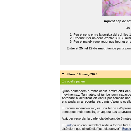
Aquest cap de se
Us 
Feu el cens entre la sortida del sol i les 
Procureu fer un cens d'entre 30 i 60 min
Feu el mateix recorregut que heu fet en 
Entre el 25 i el 29 de maig,
també participe
dilluns, 18. maig 2026
Els ocells parlen
Quan comencem a mirar ocells sovint
ens cen
moviments... Tanmateix si també som capaço
Aprendre a identificar els cants pot semblar una
ens ajudaran a recordar els cants d’alguns ocells
El recurs mnemotècnic, és una tècnica d'aprene
conceptes més senzills, en aquest cas a paraules
Així, per recordar la cadència del cant de 3 note
El
Tudó
fa un cant semblant al de la tórtora tur
això diem que el tudó diu "justícia senyor".
Escolt