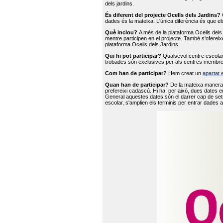
dels jardins.
És diferent del projecte Ocells dels Jardins?
O
dades és la mateixa. L'única diferència és que e
Què inclou?
A més de la plataforma Ocells dels 
mentre participen en el projecte. També s'ofereix
plataforma Ocells dels Jardins.
Qui hi pot participar?
Qualsevol centre escolar 
trobades són exclusives per als centres membre
Com han de participar?
Hem creat un
apartat 
Quan han de participar?
De la mateixa manera 
prefereixi cadascú. Hi ha, per això, dues dates e
General aquestes dates són el darrer cap de setm
escolar, s'amplien els terminis per entrar dades