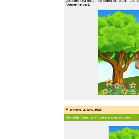
aprendre una mica més sobre els ocells. Les vo
formar-ne part.
dimarts, 2. juny 2026
Resultats Cens de Primavera a les escoles