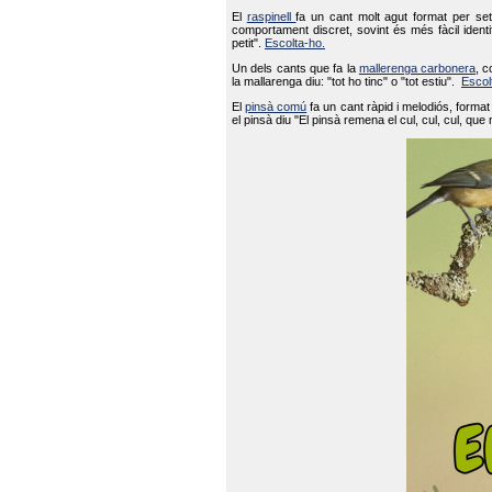
El
raspinell
fa un cant molt agut format per set
comportament discret, sovint és més fàcil ident
petit".
Escolta-ho.
Un dels cants que fa la
mallerenga carbonera
, c
la mallarenga diu: "tot ho tinc" o "tot estiu".
Escol
El
pinsà comú
fa un cant ràpid i melodiós, forma
el pinsà diu "El pinsà remena el cul, cul, cul, que 