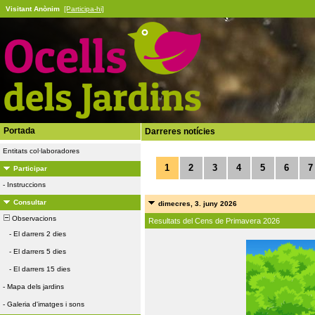
Visitant Anònim
[Participa-hi]
Portada
Darreres notícies
Entitats col·laboradores
1
2
3
4
5
6
7
Participar
-
Instruccions
Consultar
dimecres, 3. juny 2026
Observacions
Resultats del Cens de Primavera 2026
-
El darrers 2 dies
-
El darrers 5 dies
-
El darrers 15 dies
-
Mapa dels jardins
-
Galeria d'imatges i sons