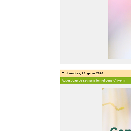
divendres, 23. gener 2026
Aquest cap de setmana fem el cens d'hivern!