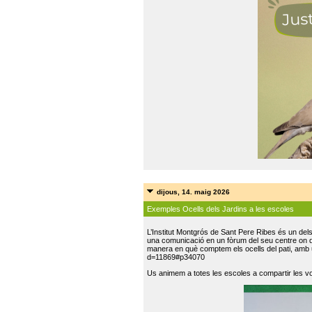
dijous, 14. maig 2026
Exemples Ocells dels Jardins a les escoles
L’Institut Montgrós de Sant Pere Ribes és un del
una comunicació en un fòrum del seu centre on do
manera en què comptem els ocells del pati, amb 
d=11869#p34070
Us animem a totes les escoles a compartir les vo