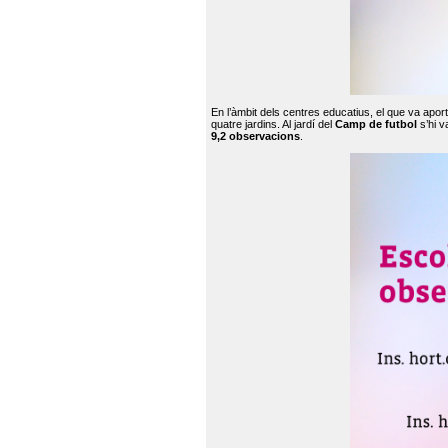
En l’àmbit dels centres educatius, el que va apor
quatre jardins. Al jardí del
Camp de futbol
s’hi v
9,2 observacions
.