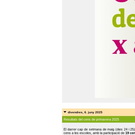
divendres, 6. juny 2025
Resultats del cens de primavera 2025
El darrer cap de setmana de maig (dies 24 i 25)
cens a les escoles, amb la participació de
19 ce