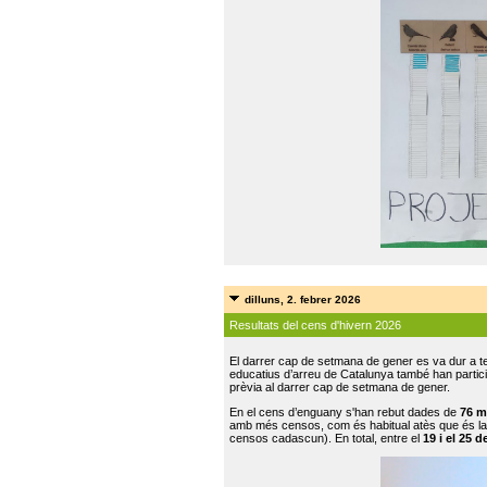
dilluns, 2. febrer 2026
Resultats del cens d'hivern 2026
El darrer cap de setmana de gener es va dur a te
educatius d’arreu de Catalunya també han participat
prèvia al darrer cap de setmana de gener.
En el cens d’enguany s'han rebut dades de
76 m
amb més censos, com és habitual atès que és la
censos cadascun). En total, entre el
19 i el 25 