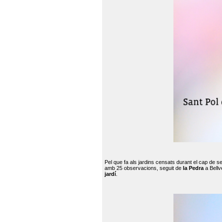
Pel que fa als jardins censats durant el cap de 
amb 25 observacions, seguit de
la Pedra
a Bellv
jardí
.