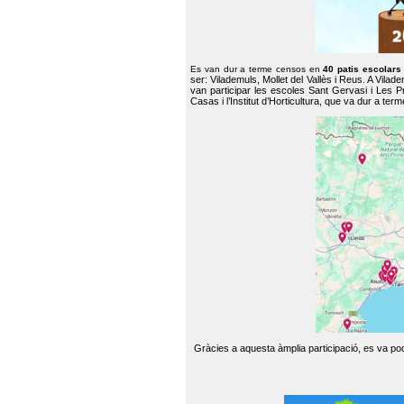
Es van dur a terme censos en
40 patis escolar
ser: Vilademuls, Mollet del Vallès i Reus. A Vilad
van participar les escoles Sant Gervasi i Les P
Casas i l’Institut d’Horticultura, que va dur a te
Gràcies a aquesta àmplia participació, es va pode