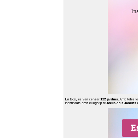
En total, es van censar
122 jardins
. Amb totes l
identificats amb el logotip d’
Ocells dels Jardins
c