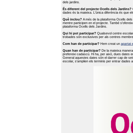
dels jardins.
És diferent del projecte Ocells dels Jardins?
O
dades és la mateixa. L'única diferència és que e
Què inclou?
A més de la plataforma Ocells dels 
mentre participen en el projecte. També s'ofereix
plataforma Ocells dels Jardins.
Qui hi pot participar?
Qualsevol centre escolar 
trobades són exclusives per als centres membre
Com han de participar?
Hem creat un
apartat 
Quan han de participar?
De la mateixa manera 
prefereixi cadascú. Hi ha, per això, dues dates e
General aquestes dates són el darrer cap de setm
escolar, s'amplien els terminis per entrar dades