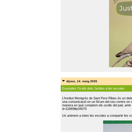
dijous, 14. maig 2026
Exemples Ocells dels Jardins a les escoles
L’Institut Montgrós de Sant Pere Ribes és un del
una comunicació en un fòrum del seu centre on do
manera en què comptem els ocells del pati, amb 
d=11869#p34070
Us animem a totes les escoles a compartir les vo