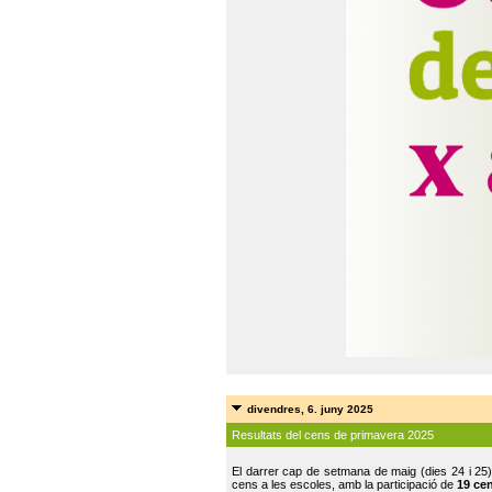
divendres, 6. juny 2025
Resultats del cens de primavera 2025
El darrer cap de setmana de maig (dies 24 i 25)
cens a les escoles, amb la participació de
19 ce