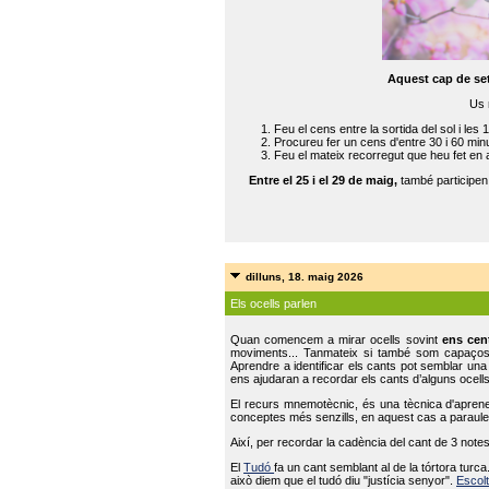
Aquest cap de se
Us 
Feu el cens entre la sortida del sol i les 
Procureu fer un cens d'entre 30 i 60 min
Feu el mateix recorregut que heu fet en 
Entre el 25 i el 29 de maig,
també participe
dilluns, 18. maig 2026
Els ocells parlen
Quan comencem a mirar ocells sovint
ens cen
moviments... Tanmateix si també som capaço
Aprendre a identificar els cants pot semblar una
ens ajudaran a recordar els cants d’alguns ocells
El recurs mnemotècnic, és una tècnica d'aprene
conceptes més senzills, en aquest cas a paraules
Així, per recordar la cadència del cant de 3 note
El
Tudó
fa un cant semblant al de la tórtora tur
això diem que el tudó diu "justícia senyor".
Escolt