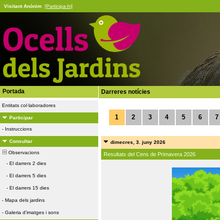
Visitant Anònim
[Participa-hi]
Portada
Darreres notícies
Entitats col·laboradores
1
2
3
4
5
6
7
Participar
-
Instruccions
Consultar
dimecres, 3. juny 2026
Observacions
Resultats del Cens de Primavera 2026
-
El darrers 2 dies
-
El darrers 5 dies
-
El darrers 15 dies
-
Mapa dels jardins
-
Galeria d'imatges i sons