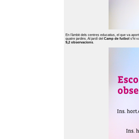
En l’àmbit dels centres educatius, el que va apor
quatre jardins. Al jardí del
Camp de futbol
s’hi v
9,2 observacions
.