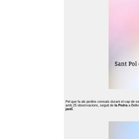
Pel que fa als jardins censats durant el cap de 
amb 25 observacions, seguit de
la Pedra
a Bellv
jardí
.