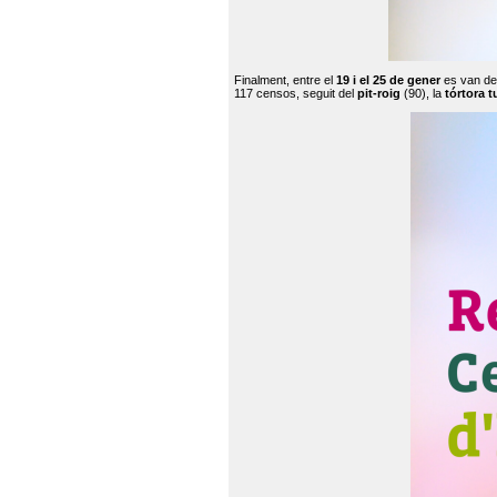
Finalment, entre el
19 i el 25 de gener
es van de
117 censos, seguit del
pit-roig
(90), la
tórtora t