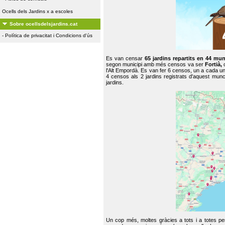
Ocells dels Jardins x a escoles
Sobre ocellsdelsjardins.cat
-
Política de privacitat i Condicions d'ús
Es van censar
65 jardins repartits en 44 mun
segon municipi amb més censos va ser
Fortià,
l'Alt Empordà. Es van fer 6 censos, un a cada u
4 censos als 2 jardins registrats d'aquest mun
jardins.
Un cop més, moltes gràcies a tots i a totes pe