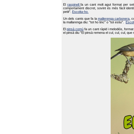
El
raspinell
fa un cant molt agut format per set
comportament discret, sovint és més fàcil ident
petit".
Escolta-ho.
Un dels cants que fa la
mallerenga carbonera
, c
la mallarenga diu: "tot ho tinc" o "tot estiu".
Escol
El
pinsà comú
fa un cant ràpid i melodiós, forma
el pinsà diu "El pinsà remena el cul, cul, cul, que 