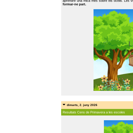
aprendre una mica més sobre els ocells. Les vo
formar-ne part.
dimarts, 2. juny 2026
Resultats Cens de Primavera a les escoles