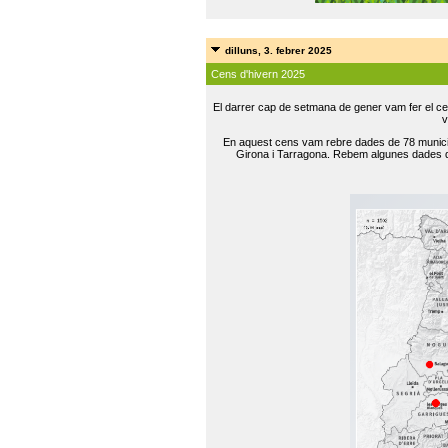
dilluns, 3. febrer 2025
Cens d'hivern 2025
El darrer cap de setmana de gener vam fer el ce
v
En aquest cens vam rebre dades de 78 municip
Girona i Tarragona. Rebem algunes dades de 