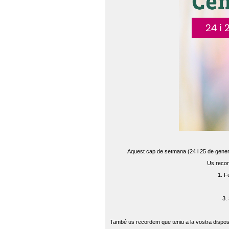
Aquest cap de setmana (24 i 25 de gener) 
Us recor
1. F
3.
També us recordem que teniu a la vostra disposi