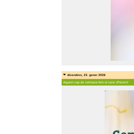
divendres, 23. gener 2026
Aquest cap de setmana fem el cens d'hivern!