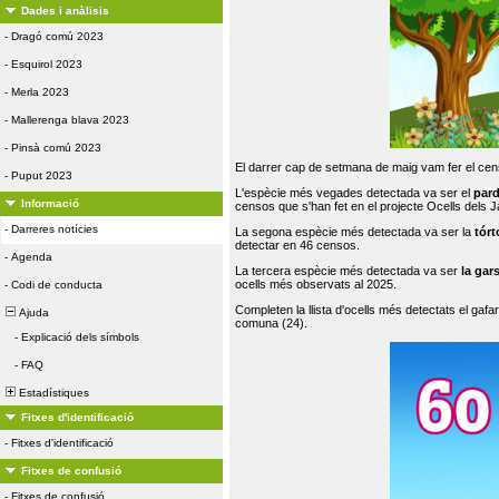
Dades i anàlisis
-
Dragó comú 2023
-
Esquirol 2023
-
Merla 2023
-
Mallerenga blava 2023
-
Pinsà comú 2023
El darrer cap de setmana de maig vam fer el cens
-
Puput 2023
L'espècie més vegades detectada va ser el
par
Informació
censos que s'han fet en el projecte Ocells dels
-
Darreres notícies
La segona espècie més detectada va ser la
tórt
detectar en 46 censos.
-
Agenda
La tercera espècie més detectada va ser
la gar
ocells més observats al 2025.
-
Codi de conducta
Completen la llista d'ocells més detectats el gafar
Ajuda
comuna (24).
-
Explicació dels símbols
-
FAQ
Estadístiques
Fitxes d'identificació
-
Fitxes d'identificació
Fitxes de confusió
-
Fitxes de confusió