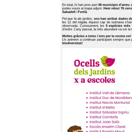
En total, hi han pres part
48 municipis d’arreu 
podeu veure al mapa adjunt.
Hem rebut 76 cen
Sabadell
i
Fortià
.
Pel que fa als jardins,
ens han arribat dades d
les 12 del migdia. Aquest cap de setmana s’han
observada. Curiosament, les
5 espècies més 
d’ordre. L’any passat, la més abundant va ser la
Moltes gràcies a totes i tots per la vostra col
Us animem a continuar participant sempre que
biodiversitat!