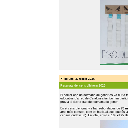
dilluns, 2. febrer 2026
Resultats del cens d'hivern 2026
El darrer cap de setmana de gener es va dur a te
educatius d’arreu de Catalunya també han participat
prèvia al darrer cap de setmana de gener.
En el cens d’enguany s'han rebut dades de
76 m
amb més censos, com és habitual atès que és la
censos cadascun). En total, entre el
19 i el 25 