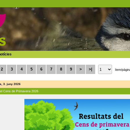
otícies
2
3
4
5
6
7
8
9
>
>|
ítem/pàgin
, 3. juny 2026
del Cens de Primavera 2026