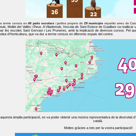
 a terme censos en
40 patis escolars
i jardins propers de
29 municipis
repartits arreu de Cat
muls, Mollet del Vallès i Reus. A Vilademuls, l’escola de Sant Esteve de Guialbes va realitzar 
par les escoles Sant Gervasi i Les Pruneres, amb la implicació de diversos cursos. Pel qu
nstitut d’Horticultura, que va dur a terme censos en diferents espais del centre.
aquesta àmplia participació, es va poder obtenir una mostra representativa de la diversitat d’o
català.
Moltes gràcies a tots per la vostra participació!