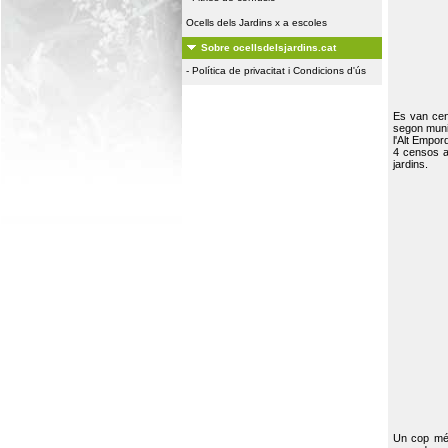
Ocells dels Jardins x a escoles
Sobre ocellsdelsjardins.cat
-
Política de privacitat i Condicions d'ús
Es van ce
segon muni
l'Alt Empor
4 censos a
jardins.
Un cop més