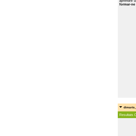
aprendre u
formar-ne 
dimarts,
Resultats 