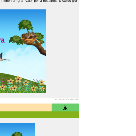
 i tenen un gran valor per a nosaltres.
Gràcies per
enviat per Marina Cuito