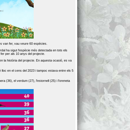
es van fer, vau veure 60 espècies.
dal ha sigut l'espècie més detectada en tots els
er per als 10 anys del projecte.
 la història del projecte. En aquesta ocasió, es va
loc en el cens del 2023 i tampoc estava entre els 5
ra (36), el verdum (27), l'estornell (25) i l'oreneta