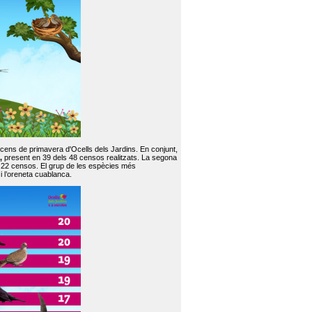
 cens de primavera d'Ocells dels Jardins. En conjunt,
,
present en 39 dels 48 censos realitzats. La segona
en 22 censos. El grup de les espècies més
 i l’oreneta cuablanca.