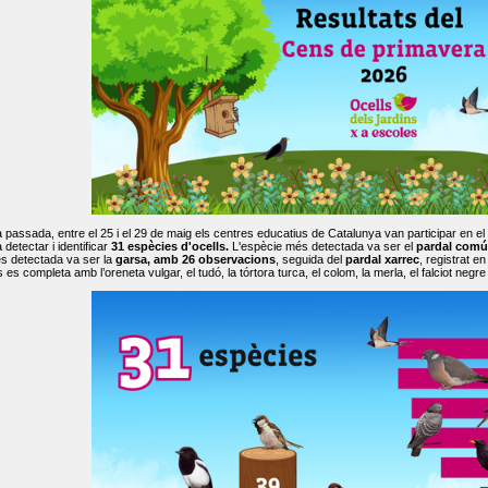
passada, entre el 25 i el 29 de maig els centres educatius de Catalunya van participar en el
 detectar i identificar
31 espècies d'ocells.
L'espècie més detectada va ser el
pardal comú
s detectada va ser la
garsa, amb 26 observacions
, seguida del
pardal xarrec
, registrat 
es completa amb l’oreneta vulgar, el tudó, la tórtora turca, el colom, la merla, el falciot negre