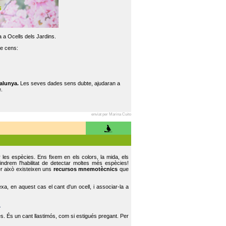
 a Ocells dels Jardins.
re cens:
alunya.
Les seves dades sens dubte, ajudaran a
.
enviat per Marina Cuito
r les espècies. Ens fixem en els colors, la mida, els
indrem l'habilitat de detectar moltes més espècies!
er això existeixen uns
recursos mnemotècnics
que
, en aquest cas el cant d'un ocell, i associar-la a
.
s. És un cant llastimós, com si estigués pregant. Per