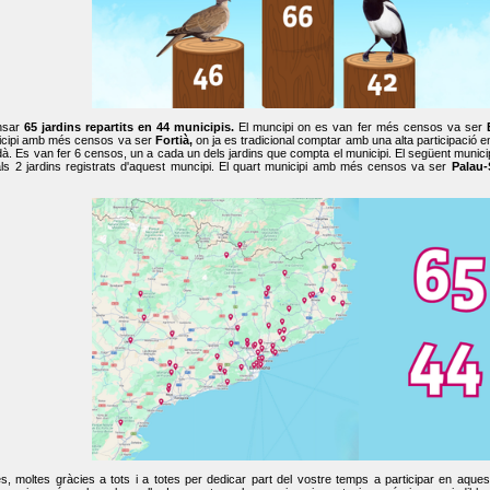
nsar
65 jardins repartits en 44 municipis.
El muncipi on es van fer més censos va ser
cipi amb més censos va ser
Fortià,
on ja es tradicional comptar amb una alta participació 
dà. Es van fer 6 censos, un a cada un dels jardins que compta el municipi. El següent mun
ls 2 jardins registrats d'aquest muncipi. El quart municipi amb més censos va ser
Palau-
, moltes gràcies a tots i a totes per dedicar part del vostre temps a participar en aque