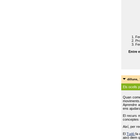
Feu
Pro
Feu
Entre e
dilluns,
Els ocells 
Quan come
moviments
Aprendre a 
ens ajudara
El recurs 
conceptes m
Així, per r
El
Tudó
fa 
això diem q