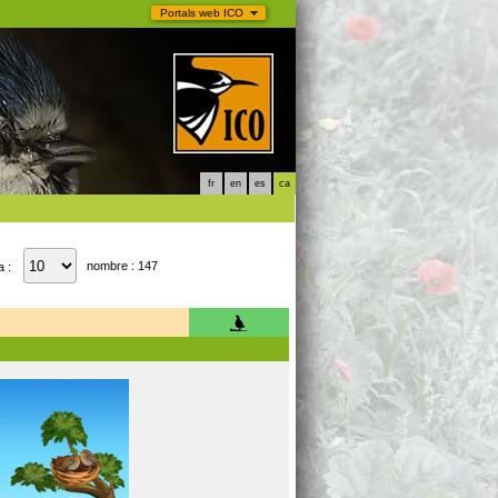
Portals web ICO
fr
en
es
ca
nombre : 147
a :