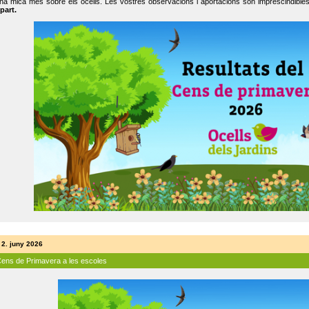
na mica més sobre els ocells. Les vostres observacions i aportacions són imprescindibles
part.
 2. juny 2026
Cens de Primavera a les escoles