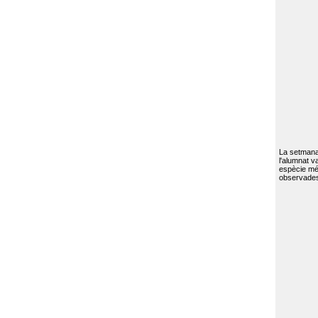
La setmana 
l'alumnat va
espècie mé
observades 