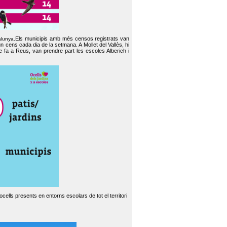
Els municipis amb més censos registrats van
alunya.
un cens cada dia de la setmana. A Mollet del Vallès, hi
e fa a Reus, van prendre part les escoles Alberich i
cells presents en entorns escolars de tot el territori