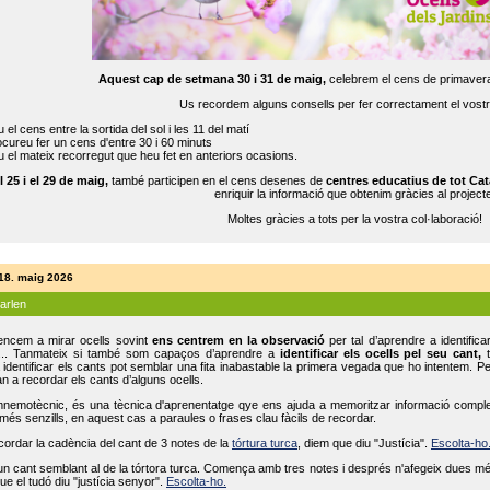
Aquest cap de setmana 30 i 31 de maig,
celebrem el cens de primavera
Us recordem alguns consells per fer correctament el vost
 el cens entre la sortida del sol i les 11 del matí
cureu fer un cens d'entre 30 i 60 minuts
 el mateix recorregut que heu fet en anteriors ocasions.
l 25 i el 29 de maig,
també participen en el cens desenes de
centres educatius de tot Cat
enriquir la informació que obtenim gràcies al projecte
Moltes gràcies a tots per la vostra col·laboració!
 18. maig 2026
parlen
ncem a mirar ocells sovint
ens centrem en la observació
per tal d’aprendre a identifica
... Tanmateix si també som capaços d’aprendre a
identificar els ocells pel seu cant,
t
identificar els cants pot semblar una fita inabastable la primera vegada que ho intentem. P
n a recordar els cants d’alguns ocells.
mnemotècnic, és una tècnica d'aprenentatge qye ens ajuda a memoritzar informació complexa
és senzills, en aquest cas a paraules o frases clau fàcils de recordar.
ecordar la cadència del cant de 3 notes de la
tórtura turca
, diem que diu "Justícia".
Escolta-ho
un cant semblant al de la tórtora turca. Comença amb tres notes i després n'afegeix dues mé
ue el tudó diu "justícia senyor".
Escolta-ho.