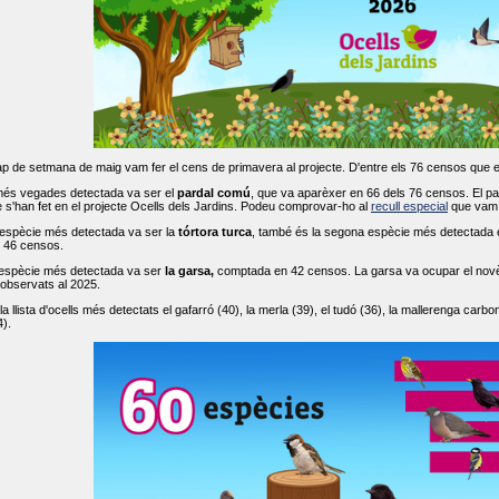
ap de setmana de maig vam fer el cens de primavera al projecte. D'entre els 76 censos que 
més vegades detectada va ser el
pardal comú
, que va aparèxer en 66 dels 76 censos. El par
s'han fet en el projecte Ocells dels Jardins. Podeu comprovar-ho al
recull especial
que vam f
espècie més detectada va ser la
tórtora turca
, també és la segona espècie més detectada en
n 46 censos.
 espècie més detectada va ser
la garsa,
comptada en 42 censos. La garsa va ocupar el novè l
 observats al 2025.
 llista d'ocells més detectats el gafarró (40), la merla (39), el tudó (36), la mallerenga carbone
).