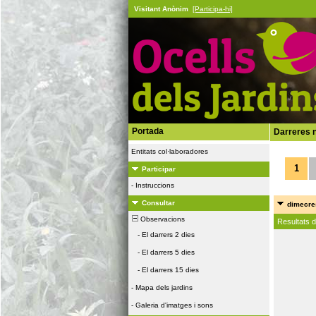
Visitant Anònim
[Participa-hi]
Portada
Darreres n
Entitats col·laboradores
1
Participar
-
Instruccions
Consultar
dimecres
Observacions
Resultats 
-
El darrers 2 dies
-
El darrers 5 dies
-
El darrers 15 dies
-
Mapa dels jardins
-
Galeria d'imatges i sons