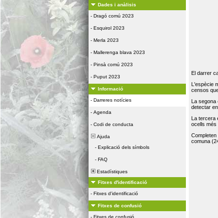
Dades i anàlisis
-
Dragó comú 2023
-
Esquirol 2023
-
Merla 2023
-
Mallerenga blava 2023
-
Pinsà comú 2023
El darrer c
-
Puput 2023
L'espècie 
Informació
censos que 
-
Darreres notícies
La segona 
detectar e
-
Agenda
La tercera
ocells més
-
Codi de conducta
Completen la
Ajuda
comuna (24
-
Explicació dels símbols
-
FAQ
Estadístiques
Fitxes d'identificació
-
Fitxes d'identificació
Fitxes de confusió
-
Fitxes de confusió