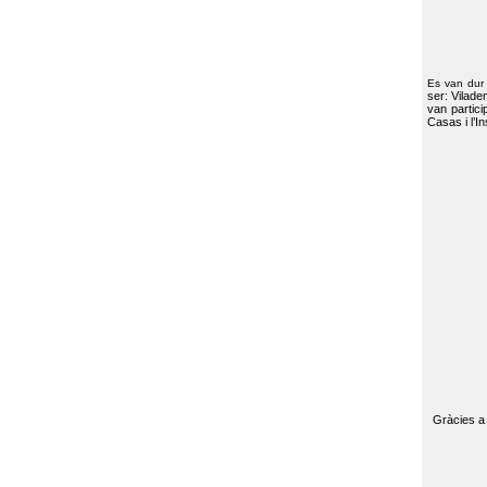
Es van dur
ser: Vilade
van partici
Casas i l’I
Gràcies a 