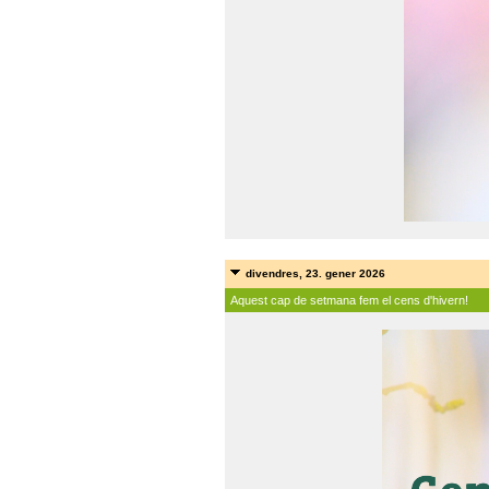
divendres, 23. gener 2026
Aquest cap de setmana fem el cens d'hivern!