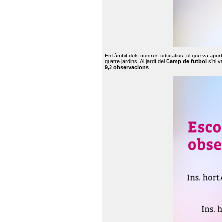
En l’àmbit dels centres educatius, el que va apor
quatre jardins. Al jardí del
Camp de futbol
s’hi v
9,2 observacions
.