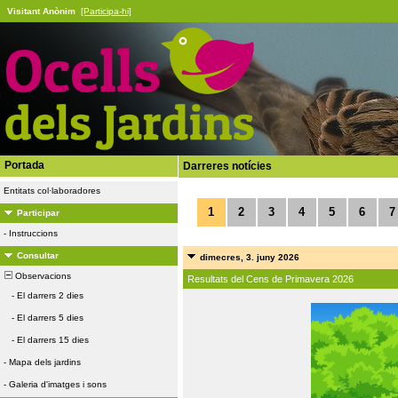
Visitant Anònim
[Participa-hi]
Portada
Darreres notícies
Entitats col·laboradores
1
2
3
4
5
6
7
Participar
-
Instruccions
Consultar
dimecres, 3. juny 2026
Observacions
Resultats del Cens de Primavera 2026
-
El darrers 2 dies
-
El darrers 5 dies
-
El darrers 15 dies
-
Mapa dels jardins
-
Galeria d'imatges i sons