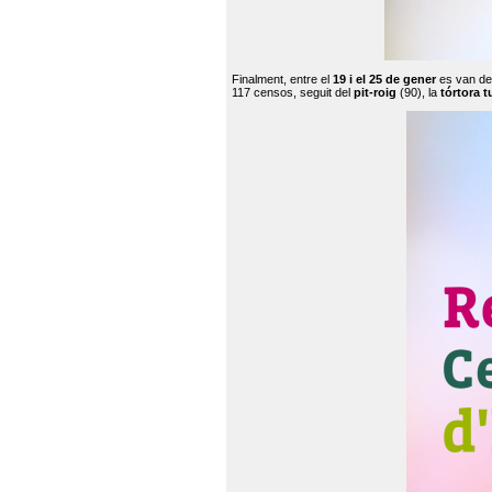
Finalment, entre el
19 i el 25 de gener
es van de
117 censos, seguit del
pit-roig
(90), la
tórtora t