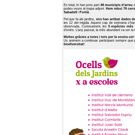
En total, hi han pres part
48 municipis d’arreu 
podeu veure al mapa adjunt.
Hem rebut 76 cen
Sabadell
i
Fortià
.
Pel que fa als jardins,
ens han arribat dades d
les 12 del migdia. Aquest cap de setmana s’han
observada. Curiosament, les
5 espècies més 
d’ordre. L’any passat, la més abundant va ser la
Moltes gràcies a totes i tots per la vostra col
Us animem a continuar participant sempre que
biodiversitat!