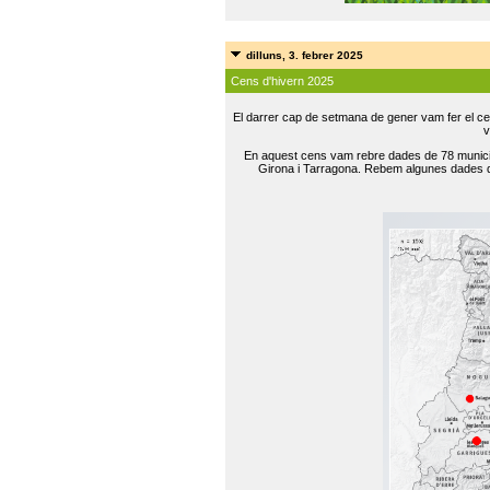
dilluns, 3. febrer 2025
Cens d'hivern 2025
El darrer cap de setmana de gener vam fer el ce
v
En aquest cens vam rebre dades de 78 municip
Girona i Tarragona. Rebem algunes dades de 