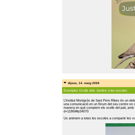
dijous, 14. maig 2026
Exemples Ocells dels Jardins a les escoles
L’Institut Montgrós de Sant Pere Ribes és un del
una comunicació en un fòrum del seu centre on do
manera en què comptem els ocells del pati, amb 
d=11869#p34070
Us animem a totes les escoles a compartir les vo