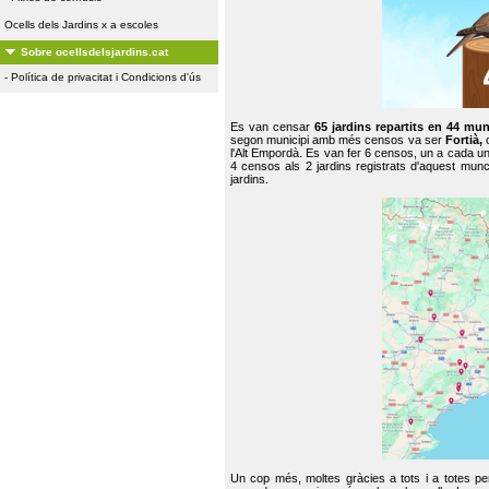
Ocells dels Jardins x a escoles
Sobre ocellsdelsjardins.cat
-
Política de privacitat i Condicions d'ús
Es van censar
65 jardins repartits en 44 mun
segon municipi amb més censos va ser
Fortià,
l'Alt Empordà. Es van fer 6 censos, un a cada u
4 censos als 2 jardins registrats d'aquest mun
jardins.
Un cop més, moltes gràcies a tots i a totes pe