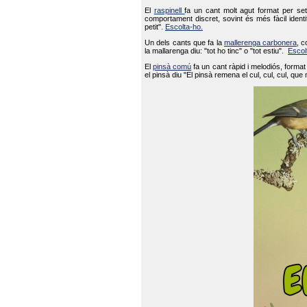
El
raspinell
fa un cant molt agut format per set
comportament discret, sovint és més fàcil ident
petit".
Escolta-ho.
Un dels cants que fa la
mallerenga carbonera
, c
la mallarenga diu: "tot ho tinc" o "tot estiu".
Escol
El
pinsà comú
fa un cant ràpid i melodiós, forma
el pinsà diu "El pinsà remena el cul, cul, cul, que 