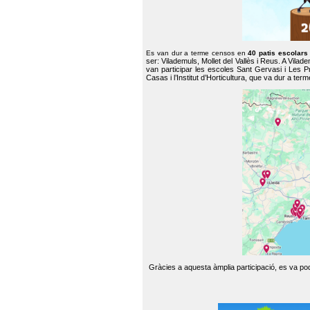
Es van dur a terme censos en
40 patis escolar
ser: Vilademuls, Mollet del Vallès i Reus. A Vilad
van participar les escoles Sant Gervasi i Les P
Casas i l’Institut d’Horticultura, que va dur a te
Gràcies a aquesta àmplia participació, es va pode