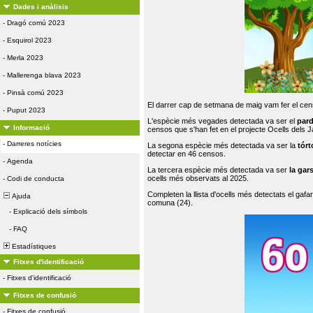
Dades i anàlisis
-
Dragó comú 2023
-
Esquirol 2023
-
Merla 2023
-
Mallerenga blava 2023
-
Pinsà comú 2023
El darrer cap de setmana de maig vam fer el cens
-
Puput 2023
L'espècie més vegades detectada va ser el
par
Informació
censos que s'han fet en el projecte Ocells dels
-
Darreres notícies
La segona espècie més detectada va ser la
tórt
detectar en 46 censos.
-
Agenda
La tercera espècie més detectada va ser
la gar
ocells més observats al 2025.
-
Codi de conducta
Completen la llista d'ocells més detectats el gafar
Ajuda
comuna (24).
-
Explicació dels símbols
-
FAQ
Estadístiques
Fitxes d'identificació
-
Fitxes d'identificació
Fitxes de confusió
-
Fitxes de confusió