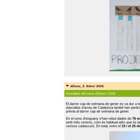
dilluns, 2. febrer 2026
Resultats del cens d'hivern 2026
El darrer cap de setmana de gener es va dur a te
educatius d’arreu de Catalunya també han participat
prèvia al darrer cap de setmana de gener.
En el cens d’enguany s'han rebut dades de
76 m
amb més censos, com és habitual atès que és la
censos cadascun). En total, entre el
19 i el 25 