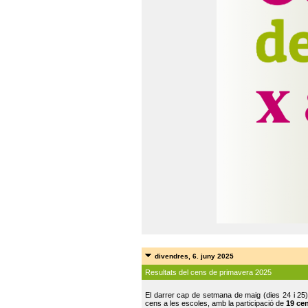
divendres, 6. juny 2025
Resultats del cens de primavera 2025
El darrer cap de setmana de maig (dies 24 i 25)
cens a les escoles, amb la participació de
19 ce