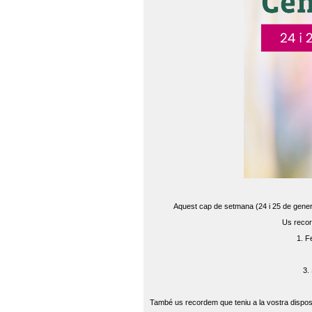
Aquest cap de setmana (24 i 25 de gener) 
Us recor
1. F
3.
També us recordem que teniu a la vostra disposi