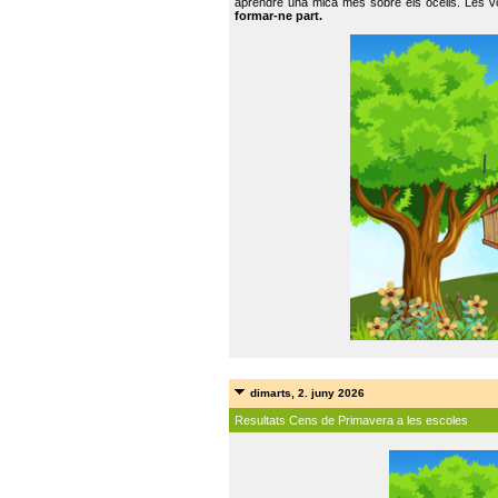
aprendre una mica més sobre els ocells. Les vo
formar-ne part.
dimarts, 2. juny 2026
Resultats Cens de Primavera a les escoles