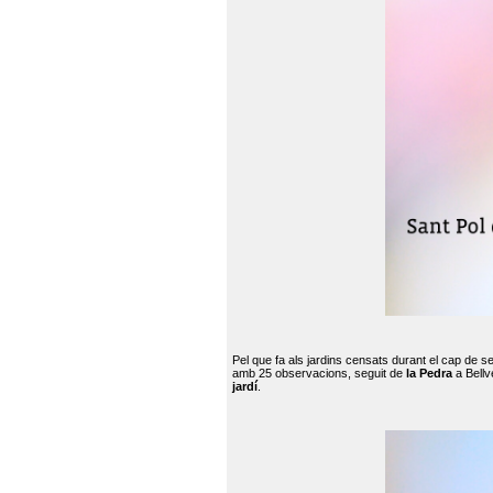
Pel que fa als jardins censats durant el cap de 
amb 25 observacions, seguit de
la Pedra
a Bellv
jardí
.