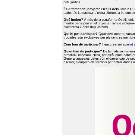
dels jardins.
És diferent del projecte Ocells dels Jardins?
O
dades és la mateixa. L'única diferència és que e
Què inclou?
A més de la plataforma Ocells dels 
mentre participen en el projecte. També s'ofereix
plataforma Ocells dels Jardins.
Qui hi pot participar?
Qualsevol centre escolar 
trobades són exclusives per als centres membre
Com han de participar?
Hem creat un
apartat 
Quan han de participar?
De la mateixa manera 
prefereixi cadascú. Hi ha, per això, dues dates e
General aquestes dates són el darrer cap de setm
escolar, s'amplien els terminis per entrar dades