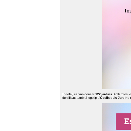
En total, es van censar
122 jardins
. Amb totes l
identificats amb el logotip d’
Ocells dels Jardins
c