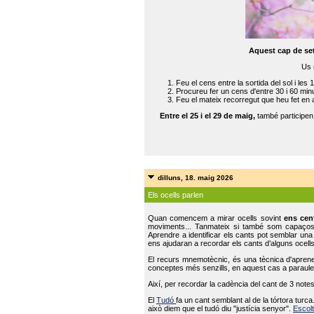
Aquest cap de se
Us 
Feu el cens entre la sortida del sol i les 
Procureu fer un cens d'entre 30 i 60 min
Feu el mateix recorregut que heu fet en 
Entre el 25 i el 29 de maig,
també participe
dilluns, 18. maig 2026
Els ocells parlen
Quan comencem a mirar ocells sovint
ens cen
moviments... Tanmateix si també som capaço
Aprendre a identificar els cants pot semblar una
ens ajudaran a recordar els cants d’alguns ocells
El recurs mnemotècnic, és una tècnica d'aprene
conceptes més senzills, en aquest cas a paraules
Així, per recordar la cadència del cant de 3 note
El
Tudó
fa un cant semblant al de la tórtora tur
això diem que el tudó diu "justícia senyor".
Escolt