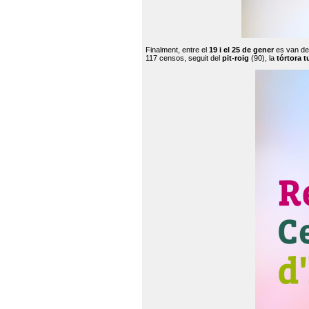
Finalment, entre el
19 i el 25 de gener
es van de
117 censos, seguit del
pit-roig
(90), la
tórtora t