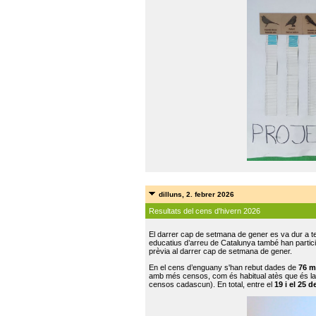
dilluns, 2. febrer 2026
Resultats del cens d'hivern 2026
El darrer cap de setmana de gener es va dur a te
educatius d’arreu de Catalunya també han participat
prèvia al darrer cap de setmana de gener.
En el cens d’enguany s'han rebut dades de
76 m
amb més censos, com és habitual atès que és la
censos cadascun). En total, entre el
19 i el 25 