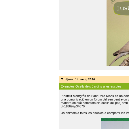
dijous, 14. maig 2026
Exemples Ocells dels Jardins a les escoles
L’Institut Montgrós de Sant Pere Ribes és un del
una comunicació en un fòrum del seu centre on do
manera en què comptem els ocells del pati, amb 
d=11869#p34070
Us animem a totes les escoles a compartir les vo