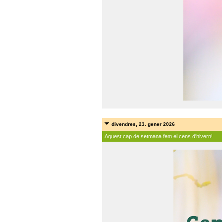
divendres, 23. gener 2026
Aquest cap de setmana fem el cens d'hivern!