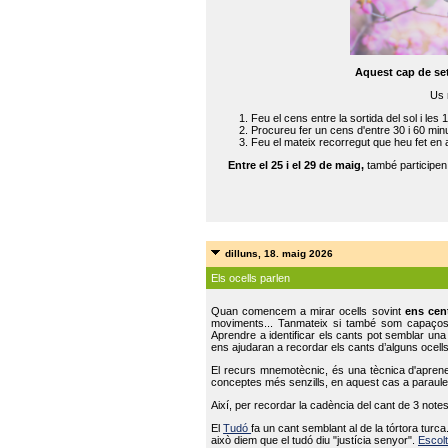
Aquest cap de se
Us 
Feu el cens entre la sortida del sol i les 
Procureu fer un cens d'entre 30 i 60 min
Feu el mateix recorregut que heu fet en 
Entre el 25 i el 29 de maig,
també participe
dilluns, 18. maig 2026
Els ocells parlen
Quan comencem a mirar ocells sovint
ens cen
moviments... Tanmateix si també som capaço
Aprendre a identificar els cants pot semblar una
ens ajudaran a recordar els cants d’alguns ocells
El recurs mnemotècnic, és una tècnica d'aprene
conceptes més senzills, en aquest cas a paraules
Així, per recordar la cadència del cant de 3 note
El
Tudó
fa un cant semblant al de la tórtora tur
això diem que el tudó diu "justícia senyor".
Escolt