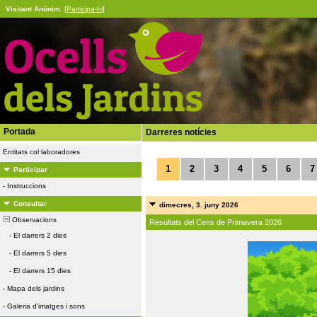
Visitant Anònim
[Participa-hi]
Portada
Darreres notícies
Entitats col·laboradores
1
2
3
4
5
6
7
Participar
-
Instruccions
Consultar
dimecres, 3. juny 2026
Observacions
Resultats del Cens de Primavera 2026
-
El darrers 2 dies
-
El darrers 5 dies
-
El darrers 15 dies
-
Mapa dels jardins
-
Galeria d'imatges i sons