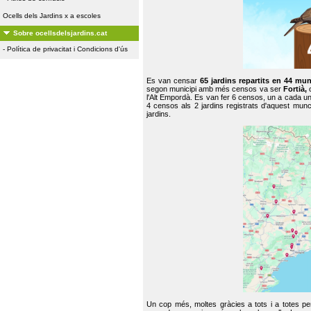
Ocells dels Jardins x a escoles
Sobre ocellsdelsjardins.cat
-
Política de privacitat i Condicions d'ús
Es van censar
65 jardins repartits en 44 mun
segon municipi amb més censos va ser
Fortià,
l'Alt Empordà. Es van fer 6 censos, un a cada u
4 censos als 2 jardins registrats d'aquest mun
jardins.
Un cop més, moltes gràcies a tots i a totes pe