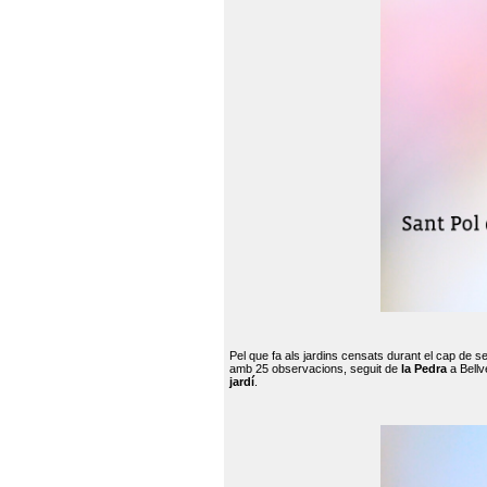
Pel que fa als jardins censats durant el cap de 
amb 25 observacions, seguit de
la Pedra
a Bellv
jardí
.