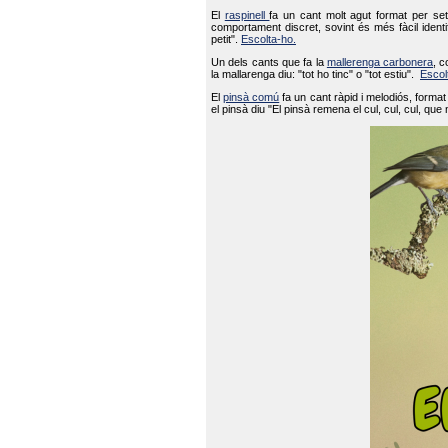
El
raspinell
fa un cant molt agut format per set
comportament discret, sovint és més fàcil ident
petit".
Escolta-ho.
Un dels cants que fa la
mallerenga carbonera
, c
la mallarenga diu: "tot ho tinc" o "tot estiu".
Escol
El
pinsà comú
fa un cant ràpid i melodiós, forma
el pinsà diu "El pinsà remena el cul, cul, cul, que 