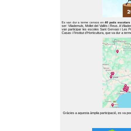
Es van dur a terme censos en
40 patis escolar
ser: Vilademuls, Mollet del Vallès i Reus. A Vilad
van participar les escoles Sant Gervasi i Les P
Casas i l’Institut d’Horticultura, que va dur a te
Gràcies a aquesta àmplia participació, es va pode