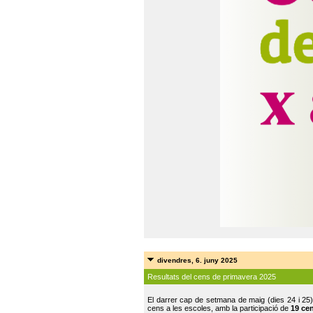
divendres, 6. juny 2025
Resultats del cens de primavera 2025
El darrer cap de setmana de maig (dies 24 i 25)
cens a les escoles, amb la participació de
19 ce