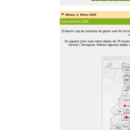
dilluns, 3. febrer 2025
Cens d'hivern 2025
El darrer cap de setmana de gener vam fer el ce
v
En aquest cens vam rebre dades de 78 municip
Girona i Tarragona. Rebem algunes dades de 