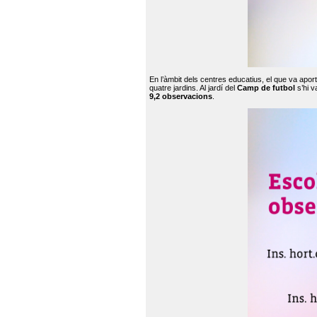
En l’àmbit dels centres educatius, el que va apor
quatre jardins. Al jardí del
Camp de futbol
s’hi v
9,2 observacions
.