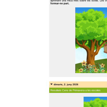
aprendre una mica més sobre els ocells. Les vo
formar-ne part.
dimarts, 2. juny 2026
Resultats Cens de Primavera a les escoles