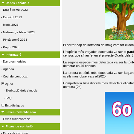
Dades i anàlisis
-
Dragó comú 2023
-
Esquirol 2023
-
Merla 2023
-
Mallerenga blava 2023
-
Pinsà comú 2023
El darrer cap de setmana de maig vam fer el cens
-
Puput 2023
L'espècie més vegades detectada va ser el
par
Informació
censos que s'han fet en el projecte Ocells dels
-
Darreres notícies
La segona espècie més detectada va ser la
tórt
detectar en 46 censos.
-
Agenda
La tercera espècie més detectada va ser
la gar
ocells més observats al 2025.
-
Codi de conducta
Completen la llista d'ocells més detectats el gafar
Ajuda
comuna (24).
-
Explicació dels símbols
-
FAQ
Estadístiques
Fitxes d'identificació
-
Fitxes d'identificació
Fitxes de confusió
-
Fitxes de confusió