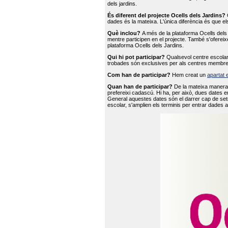
dels jardins.
És diferent del projecte Ocells dels Jardins?
O
dades és la mateixa. L'única diferència és que e
Què inclou?
A més de la plataforma Ocells dels 
mentre participen en el projecte. També s'ofereix
plataforma Ocells dels Jardins.
Qui hi pot participar?
Qualsevol centre escolar 
trobades són exclusives per als centres membre
Com han de participar?
Hem creat un
apartat 
Quan han de participar?
De la mateixa manera 
prefereixi cadascú. Hi ha, per això, dues dates e
General aquestes dates són el darrer cap de setm
escolar, s'amplien els terminis per entrar dades