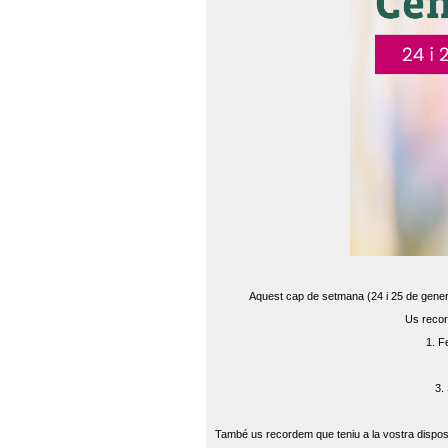
Aquest cap de setmana (24 i 25 de gener) 
Us recor
1. F
3.
També us recordem que teniu a la vostra disposi