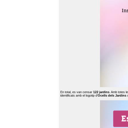
En total, es van censar
122 jardins
. Amb totes l
identificats amb el logotip d’
Ocells dels Jardins
c