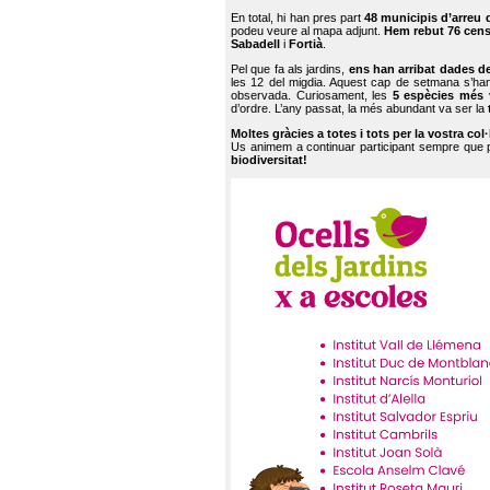
En total, hi han pres part
48 municipis d’arreu 
podeu veure al mapa adjunt.
Hem rebut 76 cen
Sabadell
i
Fortià
.
Pel que fa als jardins,
ens han arribat dades d
les 12 del migdia. Aquest cap de setmana s’han
observada. Curiosament, les
5 espècies més 
d’ordre. L’any passat, la més abundant va ser la
Moltes gràcies a totes i tots per la vostra col
Us animem a continuar participant sempre que
biodiversitat!