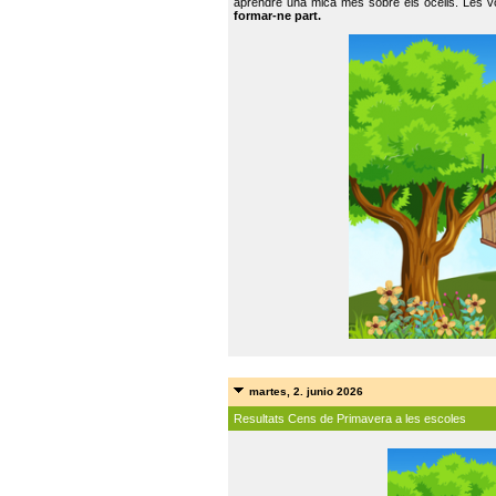
aprendre una mica més sobre els ocells. Les vo
formar-ne part.
martes, 2. junio 2026
Resultats Cens de Primavera a les escoles