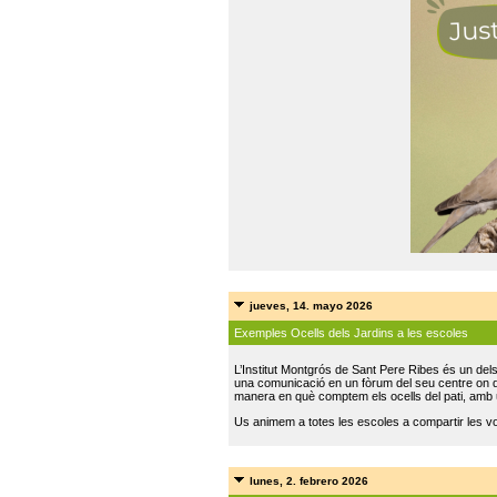
jueves, 14. mayo 2026
Exemples Ocells dels Jardins a les escoles
L’Institut Montgrós de Sant Pere Ribes és un del
una comunicació en un fòrum del seu centre on do
manera en què comptem els ocells del pati, amb 
Us animem a totes les escoles a compartir les vo
lunes, 2. febrero 2026