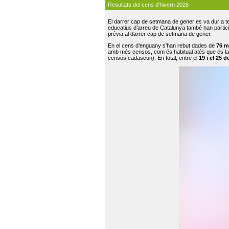
Resultats del cens d'hivern 2026
El darrer cap de setmana de gener es va dur a te
educatius d’arreu de Catalunya també han participat
prèvia al darrer cap de setmana de gener.
En el cens d’enguany s'han rebut dades de
76 m
amb més censos, com és habitual atès que és la
censos cadascun). En total, entre el
19 i el 25 