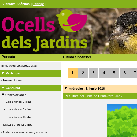
Visitante Anónimo
[Participa]
Portada
Últimas noticias
Entidades colaboradoras
1
2
3
4
5
6
7
Participar
-
Instrucciones
Consultar
miércoles, 3. junio 2026
Observaciones
Resultats del Cens de Primavera 2026
-
Los últimos 2 días
-
Los últimos 5 días
-
Los últimos 15 días
-
Mapa de los jardines
-
Galería de imágenes y sonidos