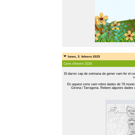
lunes, 3. febrero 2025
Cens d'hivern 2025
El darrer cap de setmana de gener vam fer el ce
v
En aquest cens vam rebre dades de 78 municip
Girona i Tarragona. Rebem algunes dades de 