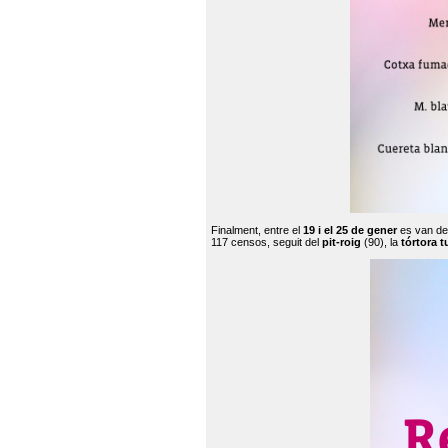
Finalment, entre el
19 i el 25 de gener
es van de
117 censos, seguit del
pit-roig
(90), la
tórtora t