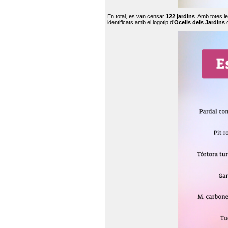
En total, es van censar
122 jardins
. Amb totes l
identificats amb el logotip d’
Ocells dels Jardins
c