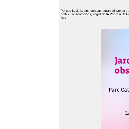
Pel que fa als jardins censats durant el cap de 
amb 25 observacions, seguit de
la Pedra
a Bellv
jardí
.