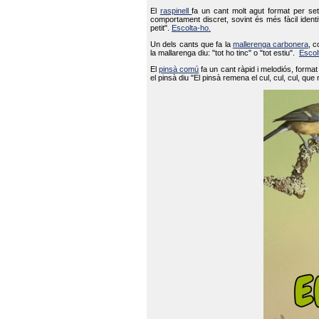
El
raspinell
fa un cant molt agut format per set
comportament discret, sovint és més fàcil ident
petit".
Escolta-ho.
Un dels cants que fa la
mallerenga carbonera
, c
la mallarenga diu: "tot ho tinc" o "tot estiu".
Escol
El
pinsà comú
fa un cant ràpid i melodiós, forma
el pinsà diu "El pinsà remena el cul, cul, cul, que 