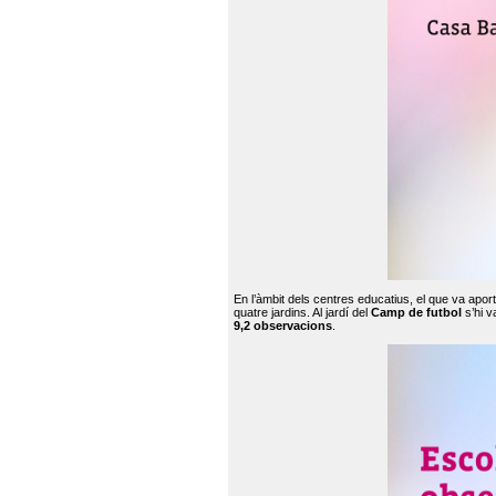
En l’àmbit dels centres educatius, el que va apor
quatre jardins. Al jardí del
Camp de futbol
s’hi v
9,2 observacions
.