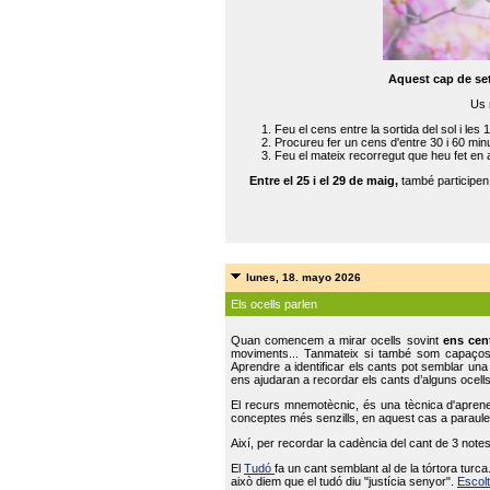
Aquest cap de se
Us 
Feu el cens entre la sortida del sol i les 
Procureu fer un cens d'entre 30 i 60 min
Feu el mateix recorregut que heu fet en 
Entre el 25 i el 29 de maig,
també participe
lunes, 18. mayo 2026
Els ocells parlen
Quan comencem a mirar ocells sovint
ens cen
moviments... Tanmateix si també som capaço
Aprendre a identificar els cants pot semblar una
ens ajudaran a recordar els cants d’alguns ocells
El recurs mnemotècnic, és una tècnica d'aprene
conceptes més senzills, en aquest cas a paraules
Així, per recordar la cadència del cant de 3 note
El
Tudó
fa un cant semblant al de la tórtora tur
això diem que el tudó diu "justícia senyor".
Escolt