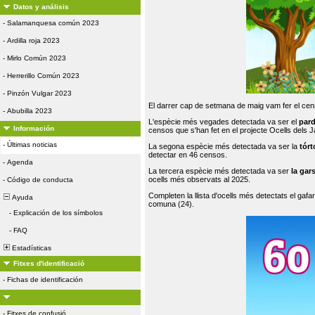
Datos y análisis
-
Salamanquesa común 2023
-
Ardilla roja 2023
-
Mirlo Común 2023
-
Herrerillo Común 2023
-
Pinzón Vulgar 2023
El darrer cap de setmana de maig vam fer el cens
-
Abubilla 2023
L'espècie més vegades detectada va ser el
par
Información
censos que s'han fet en el projecte Ocells dels
-
Últimas noticias
La segona espècie més detectada va ser la
tórt
detectar en 46 censos.
-
Agenda
La tercera espècie més detectada va ser
la gar
ocells més observats al 2025.
-
Código de conducta
Completen la llista d'ocells més detectats el gafar
Ayuda
comuna (24).
-
Explicación de los símbolos
-
FAQ
Estadísticas
Fitxes d'identificació
-
Fichas de identificación
-
Fitxes de confusió