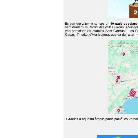
Es van dur a terme censos en
40 patis escolar
ser: Vilademuls, Mollet del Vallès i Reus. A Vilad
van participar les escoles Sant Gervasi i Les P
Casas i l’Institut d’Horticultura, que va dur a te
Gràcies a aquesta àmplia participació, es va pode