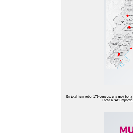
En total hem rebut 179 censos, una molt bona d
Fortià a l'Alt Empord