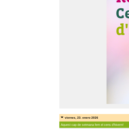
viernes, 23. enero 2026
Aquest cap de setmana fem el cens d'hivern!