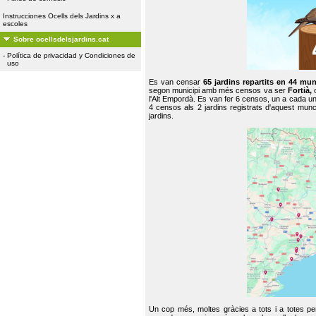
Instrucciones Ocells dels Jardins x a
escoles
Sobre ocellsdelsjardins.cat
-
Política de privacidad y Condiciones de
uso
Es van censar
65 jardins repartits en 44 mun
segon municipi amb més censos va ser
Fortià,
l'Alt Empordà. Es van fer 6 censos, un a cada u
4 censos als 2 jardins registrats d'aquest mun
jardins.
Un cop més, moltes gràcies a tots i a totes pe