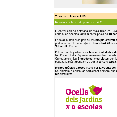
viernes, 6. junio 2025
Resultats del cens de primavera 2025
El darrer cap de setmana de maig (dies 24 i 25)
cens a les escoles, amb la participació de
19 ce
En total, hi han pres part
48 municipis d’arreu 
podeu veure al mapa adjunt.
Hem rebut 76 cen
Sabadell
i
Fortià
.
Pel que fa als jardins,
ens han arribat dades d
les 12 del migdia. Aquesta setmana s’han recollit
Curiosament, les
5 espècies més vistes
són le
passat, la més abundant va ser la
tórtora turca
.
Moltes gràcies a totes i tots per la vostra col
Us animem a continuar participant sempre que
biodiversitat!