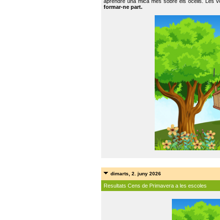
aprendre una mica més sobre els ocells. Les vo
formar-ne part.
dimarts, 2. juny 2026
Resultats Cens de Primavera a les escoles