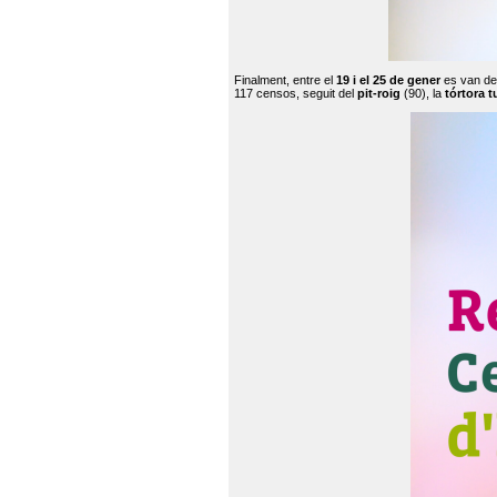
Finalment, entre el
19 i el 25 de gener
es van de
117 censos, seguit del
pit-roig
(90), la
tórtora t