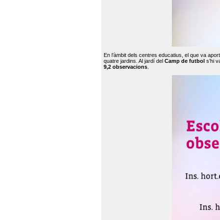
En l’àmbit dels centres educatius, el que va apor
quatre jardins. Al jardí del
Camp de futbol
s’hi v
9,2 observacions
.