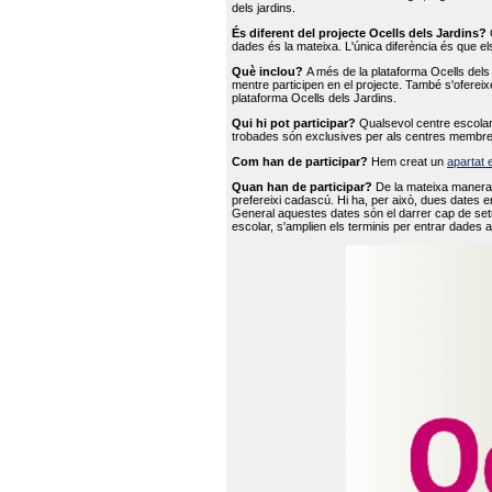
dels jardins.
És diferent del projecte Ocells dels Jardins?
O
dades és la mateixa. L'única diferència és que e
Què inclou?
A més de la plataforma Ocells dels 
mentre participen en el projecte. També s'ofereix
plataforma Ocells dels Jardins.
Qui hi pot participar?
Qualsevol centre escolar 
trobades són exclusives per als centres membre
Com han de participar?
Hem creat un
apartat 
Quan han de participar?
De la mateixa manera 
prefereixi cadascú. Hi ha, per això, dues dates e
General aquestes dates són el darrer cap de setm
escolar, s'amplien els terminis per entrar dades