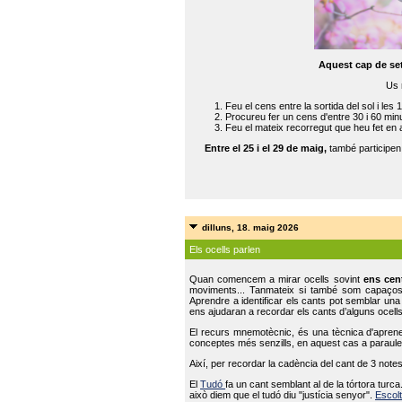
Aquest cap de se
Us 
Feu el cens entre la sortida del sol i les 
Procureu fer un cens d'entre 30 i 60 min
Feu el mateix recorregut que heu fet en 
Entre el 25 i el 29 de maig,
també participe
dilluns, 18. maig 2026
Els ocells parlen
Quan comencem a mirar ocells sovint
ens cen
moviments... Tanmateix si també som capaço
Aprendre a identificar els cants pot semblar una
ens ajudaran a recordar els cants d’alguns ocells
El recurs mnemotècnic, és una tècnica d'aprene
conceptes més senzills, en aquest cas a paraules
Així, per recordar la cadència del cant de 3 note
El
Tudó
fa un cant semblant al de la tórtora tur
això diem que el tudó diu "justícia senyor".
Escolt