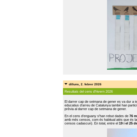
dilluns, 2. febrer 2026
Resultats del cens d'hivern 2026
El darrer cap de setmana de gener es va dur a te
educatius d’arreu de Catalunya també han participat
prèvia al darrer cap de setmana de gener.
En el cens d’enguany s'han rebut dades de
76 m
amb més censos, com és habitual atès que és la
censos cadascun). En total, entre el
19 i el 25 