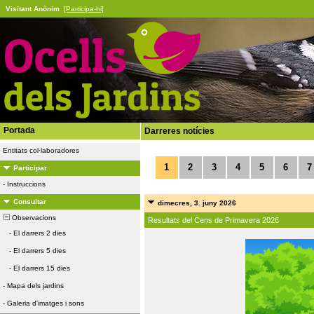
Visitant Anònim
[Participa-hi]
Portada
Darreres notícies
Entitats col·laboradores
1
2
3
4
5
6
7
Participar
-
Instruccions
Consultar
dimecres, 3. juny 2026
Observacions
Resultats del Cens de Primavera 2026
-
El darrers 2 dies
-
El darrers 5 dies
-
El darrers 15 dies
-
Mapa dels jardins
-
Galeria d'imatges i sons