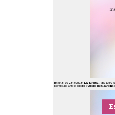
En total, es van censar
122 jardins
. Amb totes l
identificats amb el logotip d’
Ocells dels Jardins
c