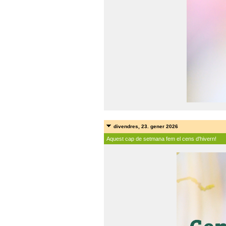
divendres, 23. gener 2026
Aquest cap de setmana fem el cens d'hivern!