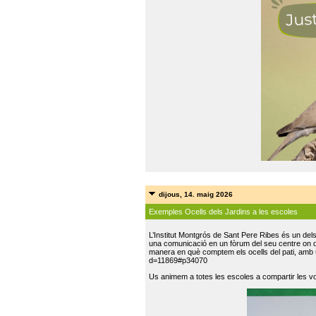
dijous, 14. maig 2026
Exemples Ocells dels Jardins a les escoles
L’Institut Montgrós de Sant Pere Ribes és un del
una comunicació en un fòrum del seu centre on do
manera en què comptem els ocells del pati, amb 
d=11869#p34070
Us animem a totes les escoles a compartir les vo