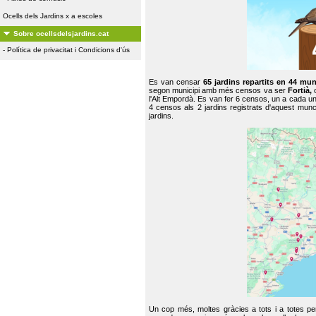
Ocells dels Jardins x a escoles
Sobre ocellsdelsjardins.cat
-
Política de privacitat i Condicions d'ús
Es van censar
65 jardins repartits en 44 mun
segon municipi amb més censos va ser
Fortià,
l'Alt Empordà. Es van fer 6 censos, un a cada u
4 censos als 2 jardins registrats d'aquest mun
jardins.
Un cop més, moltes gràcies a tots i a totes pe