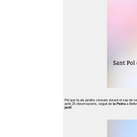
Pel que fa als jardins censats durant el cap de 
amb 25 observacions, seguit de
la Pedra
a Bellv
jardí
.