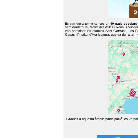
Es van dur a terme censos en
40 patis escolar
ser: Vilademuls, Mollet del Vallès i Reus. A Vilad
van participar les escoles Sant Gervasi i Les P
Casas i l’Institut d’Horticultura, que va dur a te
Gràcies a aquesta àmplia participació, es va pode