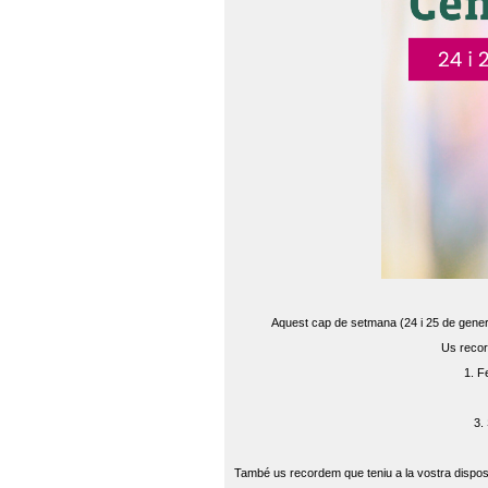
Aquest cap de setmana (24 i 25 de gener) 
Us recor
1. F
3.
També us recordem que teniu a la vostra disposi