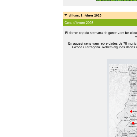
dilluns, 3. febrer 2025
Cens d'hivern 2025
El darrer cap de setmana de gener vam fer el ce
v
En aquest cens vam rebre dades de 78 municip
Girona i Tarragona. Rebem algunes dades de 