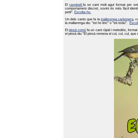
El
raspinell
fa un cant molt agut format per set
comportament discret, sovint és més fàcil ident
petit".
Escolta-ho.
Un dels cants que fa la
mallerenga carbonera
, c
la mallarenga diu: "tot ho tinc" o "tot estiu".
Escol
El
pinsà comú
fa un cant ràpid i melodiós, forma
el pinsà diu "El pinsà remena el cul, cul, cul, que 