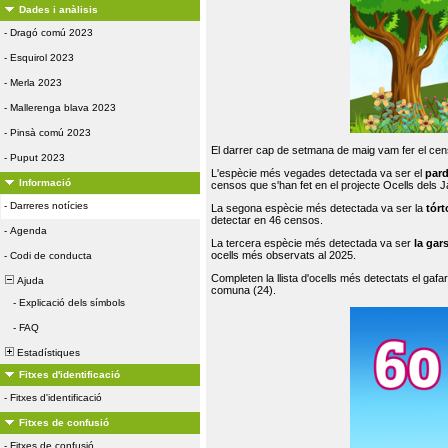
Dades i anàlisis
-
Dragó comú 2023
-
Esquirol 2023
-
Merla 2023
-
Mallerenga blava 2023
-
Pinsà comú 2023
El darrer cap de setmana de maig vam fer el cens
-
Puput 2023
L'espècie més vegades detectada va ser el
par
Informació
censos que s'han fet en el projecte Ocells dels
-
Darreres notícies
La segona espècie més detectada va ser la
tórt
detectar en 46 censos.
-
Agenda
La tercera espècie més detectada va ser
la gar
ocells més observats al 2025.
-
Codi de conducta
Completen la llista d'ocells més detectats el gafar
Ajuda
comuna (24).
-
Explicació dels símbols
-
FAQ
Estadístiques
Fitxes d'identificació
-
Fitxes d'identificació
Fitxes de confusió
-
Fitxes de confusió