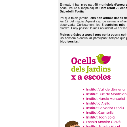
En total, hi han pres part
48 municipis d’arreu 
podeu veure al mapa adjunt.
Hem rebut 76 cen
Sabadell
i
Fortià
.
Pel que fa als jardins,
ens han arribat dades d
les 12 del migdia. Aquest cap de setmana s’han
observada. Curiosament, les
5 espècies més 
d’ordre. L’any passat, la més abundant va ser la
Moltes gràcies a totes i tots per la vostra col
Us animem a continuar participant sempre que
biodiversitat!