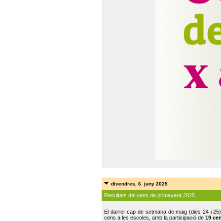
divendres, 6. juny 2025
Resultats del cens de primavera 2025
El darrer cap de setmana de maig (dies 24 i 25)
cens a les escoles, amb la participació de
19 ce