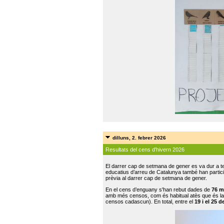
dilluns, 2. febrer 2026
Resultats del cens d'hivern 2026
El darrer cap de setmana de gener es va dur a te
educatius d’arreu de Catalunya també han participat
prèvia al darrer cap de setmana de gener.
En el cens d’enguany s'han rebut dades de
76 m
amb més censos, com és habitual atès que és la
censos cadascun). En total, entre el
19 i el 25 