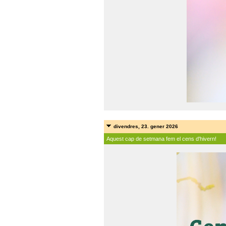
divendres, 23. gener 2026
Aquest cap de setmana fem el cens d'hivern!