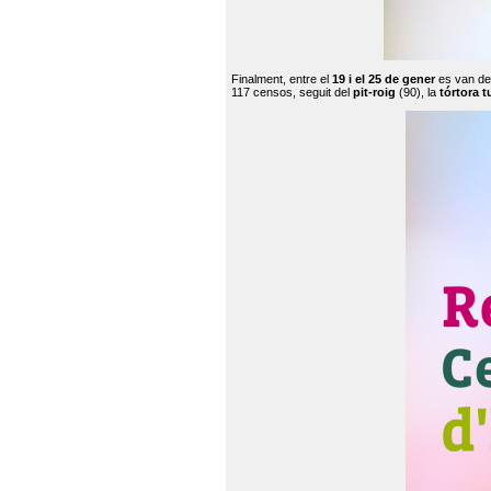
Finalment, entre el
19 i el 25 de gener
es van de
117 censos, seguit del
pit-roig
(90), la
tórtora t