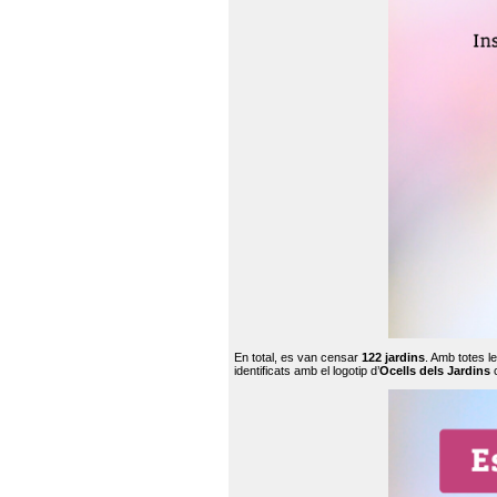
En total, es van censar
122 jardins
. Amb totes l
identificats amb el logotip d’
Ocells dels Jardins
c