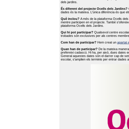
dels jardins.
És diferent del projecte Ocells dels Jardins?
O
dades és la mateixa. L'única diferència és que e
Què inclou?
A més de la plataforma Ocells dels 
mentre participen en el projecte. També s'ofereix
plataforma Ocells dels Jardins.
Qui hi pot participar?
Qualsevol centre escolar 
trobades són exclusives per als centres membre
Com han de participar?
Hem creat un
apartat 
Quan han de participar?
De la mateixa manera 
prefereixi cadascú. Hi ha, per això, dues dates e
General aquestes dates són el darrer cap de setm
escolar, s'amplien els terminis per entrar dades