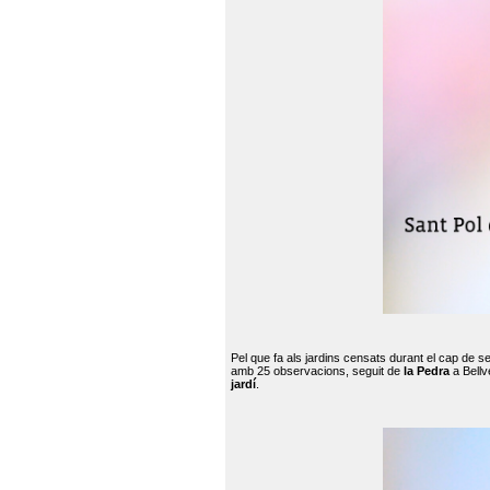
Pel que fa als jardins censats durant el cap de 
amb 25 observacions, seguit de
la Pedra
a Bellv
jardí
.