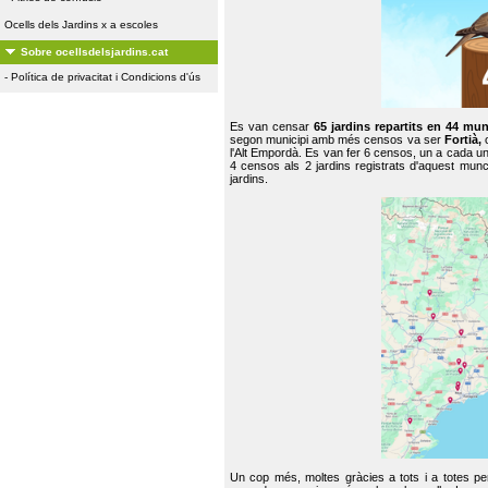
Ocells dels Jardins x a escoles
Sobre ocellsdelsjardins.cat
-
Política de privacitat i Condicions d'ús
Es van censar
65 jardins repartits en 44 mun
segon municipi amb més censos va ser
Fortià,
l'Alt Empordà. Es van fer 6 censos, un a cada u
4 censos als 2 jardins registrats d'aquest mun
jardins.
Un cop més, moltes gràcies a tots i a totes pe