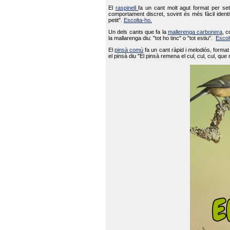
El
raspinell
fa un cant molt agut format per set
comportament discret, sovint és més fàcil ident
petit".
Escolta-ho.
Un dels cants que fa la
mallerenga carbonera
, c
la mallarenga diu: "tot ho tinc" o "tot estiu".
Escol
El
pinsà comú
fa un cant ràpid i melodiós, forma
el pinsà diu "El pinsà remena el cul, cul, cul, que 