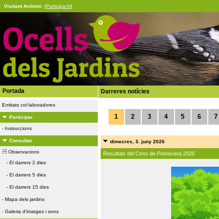
Visitant Anònim
[Participa-hi]
Portada
Darreres notícies
Entitats col·laboradores
1
2
3
4
5
6
7
Participar
-
Instruccions
Consultar
dimecres, 3. juny 2026
Observacions
Resultats del Cens de Primavera 2026
-
El darrers 2 dies
-
El darrers 5 dies
-
El darrers 15 dies
-
Mapa dels jardins
-
Galeria d'imatges i sons