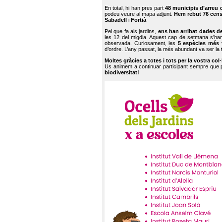
En total, hi han pres part
48 municipis d’arreu 
podeu veure al mapa adjunt.
Hem rebut 76 cen
Sabadell
i
Fortià
.
Pel que fa als jardins,
ens han arribat dades d
les 12 del migdia. Aquest cap de setmana s’han
observada. Curiosament, les
5 espècies més 
d’ordre. L’any passat, la més abundant va ser la
Moltes gràcies a totes i tots per la vostra col
Us animem a continuar participant sempre que
biodiversitat!