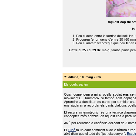
Aquest cap de se
Us 
Feu el cens entre la sortida del sol i les 
Procureu fer un cens d'entre 30 i 60 min
Feu el mateix recorregut que heu fet en 
Entre el 25 i el 29 de maig,
també participe
dilluns, 18. maig 2026
Els ocells parlen
Quan comencem a mirar ocells sovint
ens cen
moviments... Tanmateix si també som capaço
Aprendre a identificar els cants pot semblar una
ens ajudaran a recordar els cants d’alguns ocells
El recurs mnemotècnic, és una tècnica d'aprene
conceptes més senzills, en aquest cas a paraules
Així, per recordar la cadència del cant de 3 note
El
Tudó
fa un cant semblant al de la tórtora tur
això diem que el tudó diu "justícia senyor".
Escolt