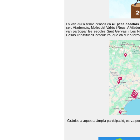
Es van dur a terme censos en
40 patis escolar
ser: Vilademuls, Mollet del Vallès i Reus. A Vilad
van participar les escoles Sant Gervasi i Les P
Casas i l’Institut d’Horticultura, que va dur a te
Gràcies a aquesta àmplia participació, es va pode