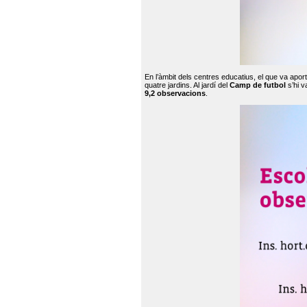
En l’àmbit dels centres educatius, el que va apor
quatre jardins. Al jardí del
Camp de futbol
s’hi v
9,2 observacions
.