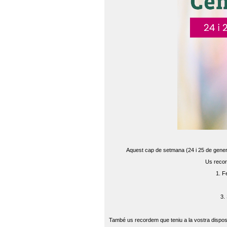
Aquest cap de setmana (24 i 25 de gener) 
Us recor
1. F
3.
També us recordem que teniu a la vostra disposi