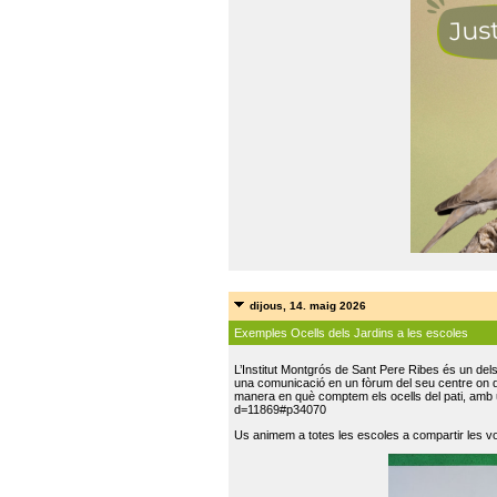
dijous, 14. maig 2026
Exemples Ocells dels Jardins a les escoles
L’Institut Montgrós de Sant Pere Ribes és un del
una comunicació en un fòrum del seu centre on do
manera en què comptem els ocells del pati, amb 
d=11869#p34070
Us animem a totes les escoles a compartir les vo