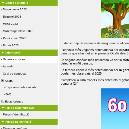
Dades i anàlisis
-
Dragó comú 2023
-
Esquirol 2023
-
Merla 2023
-
Mallerenga blava 2023
-
Pinsà comú 2023
El darrer cap de setmana de maig vam fer el cens
-
Puput 2023
L'espècie més vegades detectada va ser el
par
Informació
censos que s'han fet en el projecte Ocells dels
-
Darreres notícies
La segona espècie més detectada va ser la
tórt
detectar en 46 censos.
-
Agenda
La tercera espècie més detectada va ser
la gar
ocells més observats al 2025.
-
Codi de conducta
Completen la llista d'ocells més detectats el gafar
Ajuda
comuna (24).
-
Explicació dels símbols
-
FAQ
Estadístiques
Fitxes d'identificació
-
Fitxes d'identificació
Fitxes de confusió
-
Fitxes de confusió