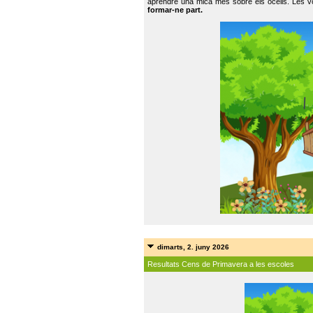
aprendre una mica més sobre els ocells. Les vo
formar-ne part.
dimarts, 2. juny 2026
Resultats Cens de Primavera a les escoles