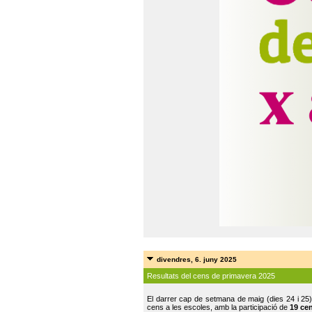
divendres, 6. juny 2025
Resultats del cens de primavera 2025
El darrer cap de setmana de maig (dies 24 i 25)
cens a les escoles, amb la participació de
19 ce