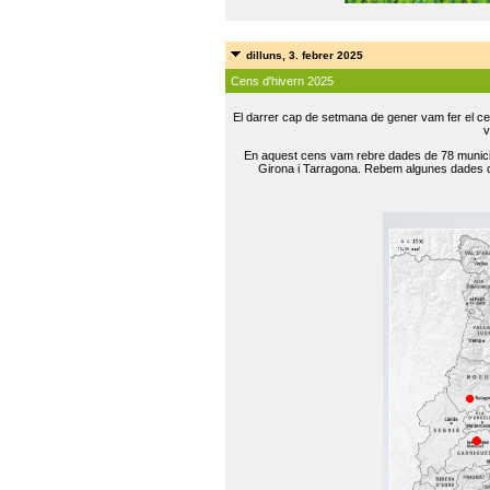
dilluns, 3. febrer 2025
Cens d'hivern 2025
El darrer cap de setmana de gener vam fer el ce
v
En aquest cens vam rebre dades de 78 municip
Girona i Tarragona. Rebem algunes dades de 