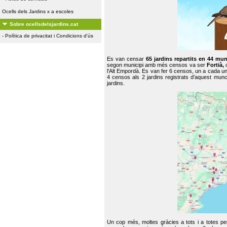
Ocells dels Jardins x a escoles
Sobre ocellsdelsjardins.cat
-
Política de privacitat i Condicions d'ús
Es van censar
65 jardins repartits en 44 mun
segon municipi amb més censos va ser
Fortià,
l'Alt Empordà. Es van fer 6 censos, un a cada u
4 censos als 2 jardins registrats d'aquest mun
jardins.
Un cop més, moltes gràcies a tots i a totes pe