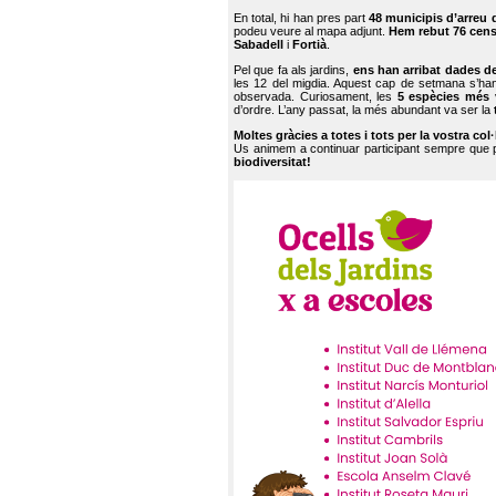
En total, hi han pres part
48 municipis d’arreu 
podeu veure al mapa adjunt.
Hem rebut 76 cen
Sabadell
i
Fortià
.
Pel que fa als jardins,
ens han arribat dades d
les 12 del migdia. Aquest cap de setmana s’han
observada. Curiosament, les
5 espècies més 
d’ordre. L’any passat, la més abundant va ser la
Moltes gràcies a totes i tots per la vostra col
Us animem a continuar participant sempre que
biodiversitat!