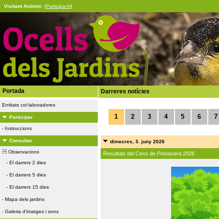
Visitant Anònim
[Participa-hi]
Portada
Darreres notícies
Entitats col·laboradores
1
2
3
4
5
6
7
Participar
-
Instruccions
Consultar
dimecres, 3. juny 2026
Observacions
Resultats del Cens de Primavera 2026
-
El darrers 2 dies
-
El darrers 5 dies
-
El darrers 15 dies
-
Mapa dels jardins
-
Galeria d'imatges i sons