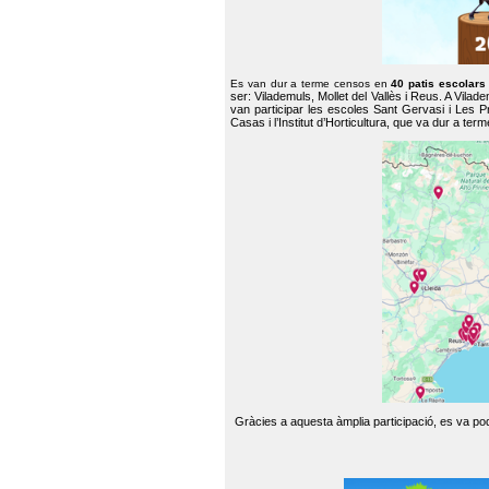
Es van dur a terme censos en
40 patis escolar
ser: Vilademuls, Mollet del Vallès i Reus. A Vilad
van participar les escoles Sant Gervasi i Les P
Casas i l’Institut d’Horticultura, que va dur a te
Gràcies a aquesta àmplia participació, es va pode