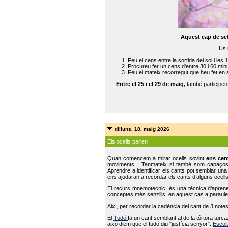
Aquest cap de se
Us 
Feu el cens entre la sortida del sol i les 
Procureu fer un cens d'entre 30 i 60 min
Feu el mateix recorregut que heu fet en 
Entre el 25 i el 29 de maig,
també participe
dilluns, 18. maig 2026
Els ocells parlen
Quan comencem a mirar ocells sovint
ens cen
moviments... Tanmateix si també som capaço
Aprendre a identificar els cants pot semblar una
ens ajudaran a recordar els cants d’alguns ocells
El recurs mnemotècnic, és una tècnica d'aprene
conceptes més senzills, en aquest cas a paraules
Així, per recordar la cadència del cant de 3 note
El
Tudó
fa un cant semblant al de la tórtora tur
això diem que el tudó diu "justícia senyor".
Escolt