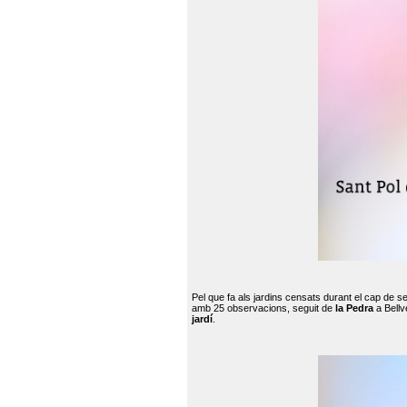
Pel que fa als jardins censats durant el cap de 
amb 25 observacions, seguit de
la Pedra
a Bellv
jardí
.