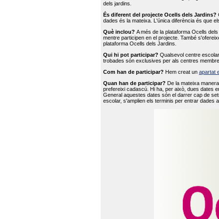
dels jardins.
És diferent del projecte Ocells dels Jardins?
O
dades és la mateixa. L'única diferència és que e
Què inclou?
A més de la plataforma Ocells dels 
mentre participen en el projecte. També s'ofereix
plataforma Ocells dels Jardins.
Qui hi pot participar?
Qualsevol centre escolar 
trobades són exclusives per als centres membre
Com han de participar?
Hem creat un
apartat 
Quan han de participar?
De la mateixa manera 
prefereixi cadascú. Hi ha, per això, dues dates e
General aquestes dates són el darrer cap de setm
escolar, s'amplien els terminis per entrar dades