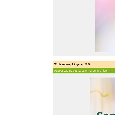
divendres, 23. gener 2026
Aquest cap de setmana fem el cens d'hivern!