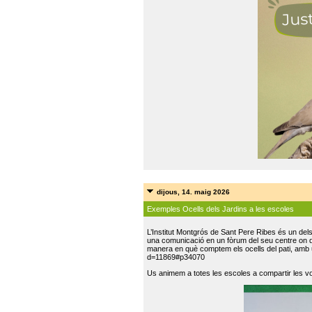
dijous, 14. maig 2026
Exemples Ocells dels Jardins a les escoles
L’Institut Montgrós de Sant Pere Ribes és un del
una comunicació en un fòrum del seu centre on do
manera en què comptem els ocells del pati, amb 
d=11869#p34070
Us animem a totes les escoles a compartir les vo