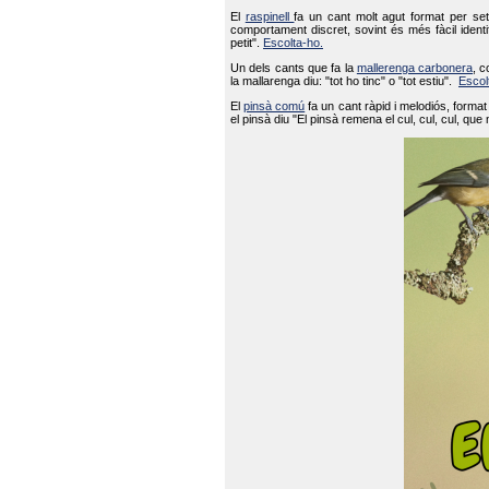
El
raspinell
fa un cant molt agut format per set
comportament discret, sovint és més fàcil ident
petit".
Escolta-ho.
Un dels cants que fa la
mallerenga carbonera
, c
la mallarenga diu: "tot ho tinc" o "tot estiu".
Escol
El
pinsà comú
fa un cant ràpid i melodiós, forma
el pinsà diu "El pinsà remena el cul, cul, cul, que 