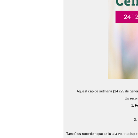
Aquest cap de setmana (24 i 25 de gener) 
Us recor
1. F
3.
També us recordem que teniu a la vostra disposi