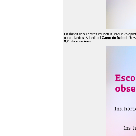
En l’àmbit dels centres educatius, el que va apor
quatre jardins. Al jardí del
Camp de futbol
s’hi v
9,2 observacions
.