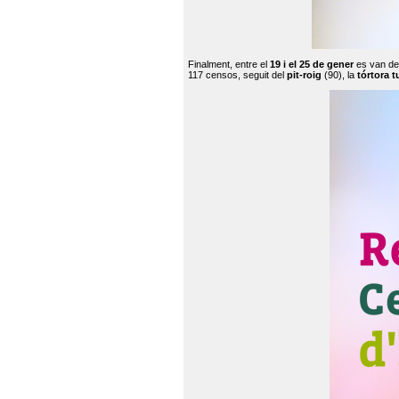
Finalment, entre el
19 i el 25 de gener
es van de
117 censos, seguit del
pit-roig
(90), la
tórtora t