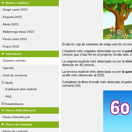
Dades i anàlisis
-
Dragó comú 2023
-
Esquirol 2023
-
Merla 2023
-
Mallerenga blava 2023
-
Pinsà comú 2023
El darrer cap de setmana de maig vam fer el cens
-
Puput 2023
L'espècie més vegades detectada va ser el
par
Informació
censos que s'han fet en el projecte Ocells dels
-
Darreres notícies
La segona espècie més detectada va ser la
tórt
detectar en 46 censos.
-
Agenda
La tercera espècie més detectada va ser
la gar
ocells més observats al 2025.
-
Codi de conducta
Completen la llista d'ocells més detectats el gafar
Ajuda
comuna (24).
-
Explicació dels símbols
-
FAQ
Estadístiques
Fitxes d'identificació
-
Fitxes d'identificació
Fitxes de confusió
-
Fitxes de confusió