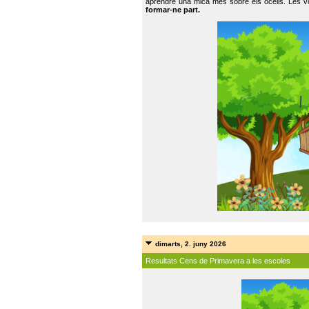
aprendre una mica més sobre els ocells. Les vo
formar-ne part.
dimarts, 2. juny 2026
Resultats Cens de Primavera a les escoles