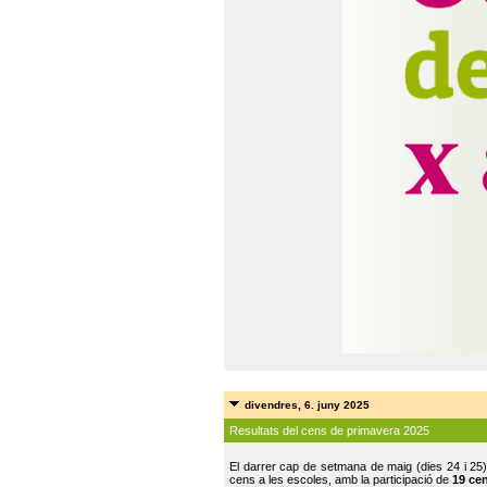
divendres, 6. juny 2025
Resultats del cens de primavera 2025
El darrer cap de setmana de maig (dies 24 i 25)
cens a les escoles, amb la participació de
19 ce