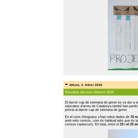
dilluns, 2. febrer 2026
Resultats del cens d'hivern 2026
El darrer cap de setmana de gener es va dur a te
educatius d’arreu de Catalunya també han participat
prèvia al darrer cap de setmana de gener.
En el cens d’enguany s'han rebut dades de
76 m
amb més censos, com és habitual atès que és la
censos cadascun). En total, entre el
19 i el 25 