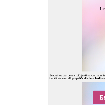
En total, es van censar
122 jardins
. Amb totes l
identificats amb el logotip d’
Ocells dels Jardins
c