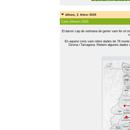
dilluns, 3. febrer 2025
Cens d'hivern 2025
El darrer cap de setmana de gener vam fer el ce
v
En aquest cens vam rebre dades de 78 municip
Girona i Tarragona. Rebem algunes dades de 