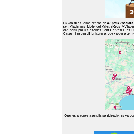
Es van dur a terme censos en
40 patis escolar
ser: Vilademuls, Mollet del Vallès i Reus. A Vilad
van participar les escoles Sant Gervasi i Les P
Casas i l’Institut d’Horticultura, que va dur a te
Gràcies a aquesta àmplia participació, es va pode