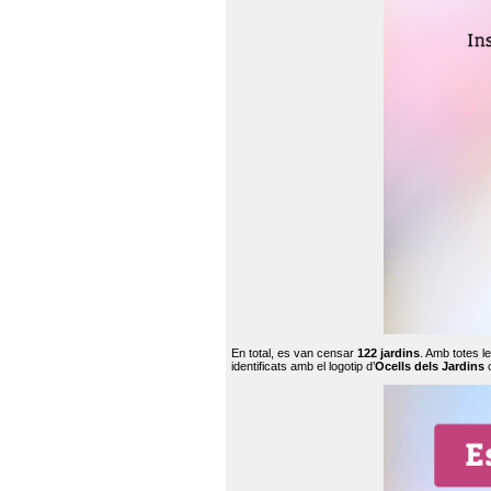
En total, es van censar
122 jardins
. Amb totes l
identificats amb el logotip d’
Ocells dels Jardins
c