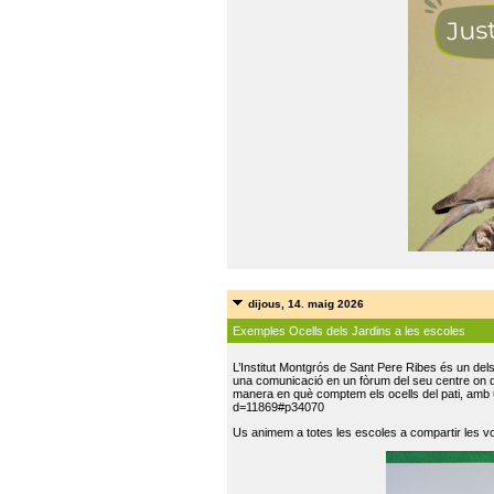
dijous, 14. maig 2026
Exemples Ocells dels Jardins a les escoles
L’Institut Montgrós de Sant Pere Ribes és un del
una comunicació en un fòrum del seu centre on do
manera en què comptem els ocells del pati, amb 
d=11869#p34070
Us animem a totes les escoles a compartir les vo