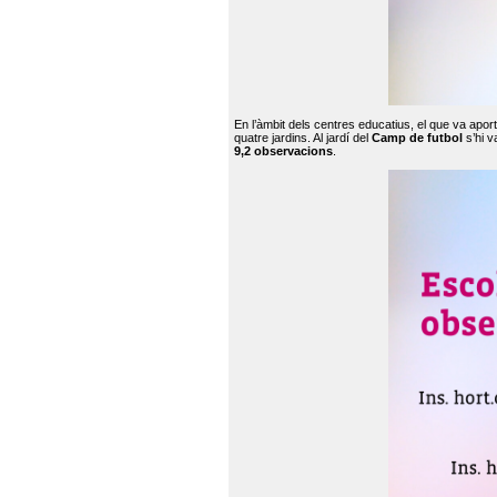
En l’àmbit dels centres educatius, el que va apor
quatre jardins. Al jardí del
Camp de futbol
s’hi v
9,2 observacions
.