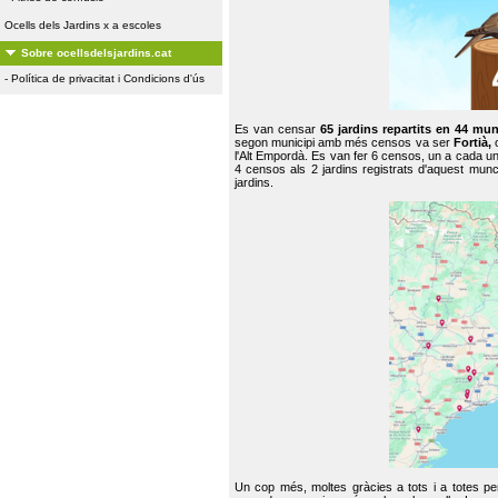
Ocells dels Jardins x a escoles
Sobre ocellsdelsjardins.cat
-
Política de privacitat i Condicions d'ús
Es van censar
65 jardins repartits en 44 mun
segon municipi amb més censos va ser
Fortià,
l'Alt Empordà. Es van fer 6 censos, un a cada u
4 censos als 2 jardins registrats d'aquest mun
jardins.
Un cop més, moltes gràcies a tots i a totes pe