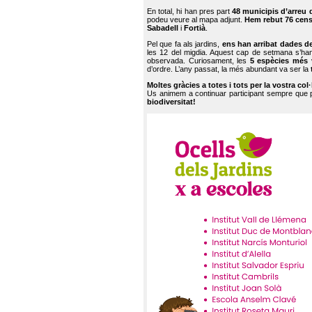
En total, hi han pres part
48 municipis d’arreu 
podeu veure al mapa adjunt.
Hem rebut 76 cen
Sabadell
i
Fortià
.
Pel que fa als jardins,
ens han arribat dades d
les 12 del migdia. Aquest cap de setmana s’han
observada. Curiosament, les
5 espècies més 
d’ordre. L’any passat, la més abundant va ser la
Moltes gràcies a totes i tots per la vostra col
Us animem a continuar participant sempre que
biodiversitat!