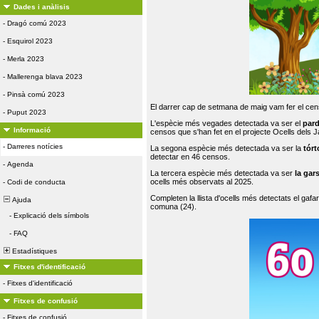
Dades i anàlisis
-
Dragó comú 2023
-
Esquirol 2023
-
Merla 2023
-
Mallerenga blava 2023
-
Pinsà comú 2023
El darrer cap de setmana de maig vam fer el cens
-
Puput 2023
L'espècie més vegades detectada va ser el
par
Informació
censos que s'han fet en el projecte Ocells dels
-
Darreres notícies
La segona espècie més detectada va ser la
tórt
detectar en 46 censos.
-
Agenda
La tercera espècie més detectada va ser
la gar
ocells més observats al 2025.
-
Codi de conducta
Completen la llista d'ocells més detectats el gafar
Ajuda
comuna (24).
-
Explicació dels símbols
-
FAQ
Estadístiques
Fitxes d'identificació
-
Fitxes d'identificació
Fitxes de confusió
-
Fitxes de confusió