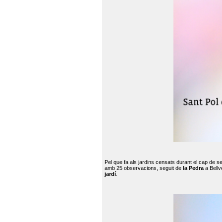
Pel que fa als jardins censats durant el cap de 
amb 25 observacions, seguit de
la Pedra
a Bellv
jardí
.