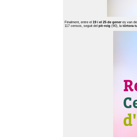
Finalment, entre el
19 i el 25 de gener
es van de
117 censos, seguit del
pit-roig
(90), la
tórtora t