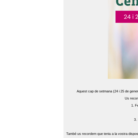
Aquest cap de setmana (24 i 25 de gener) 
Us recor
1. F
3.
També us recordem que teniu a la vostra disposi