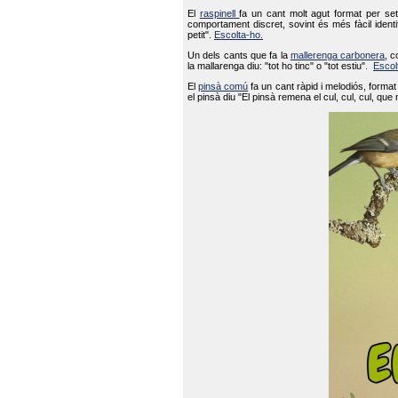
El
raspinell
fa un cant molt agut format per set
comportament discret, sovint és més fàcil ident
petit".
Escolta-ho.
Un dels cants que fa la
mallerenga carbonera
, c
la mallarenga diu: "tot ho tinc" o "tot estiu".
Escol
El
pinsà comú
fa un cant ràpid i melodiós, forma
el pinsà diu "El pinsà remena el cul, cul, cul, que 