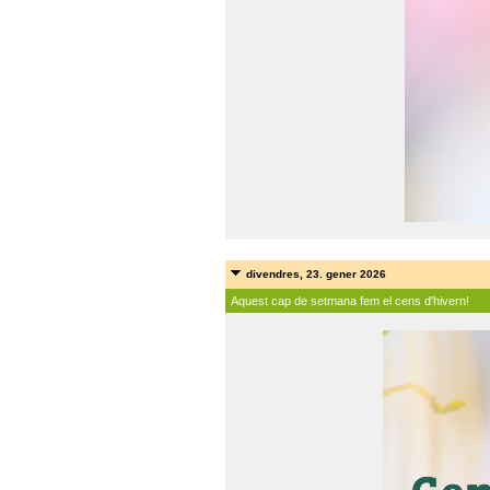
divendres, 23. gener 2026
Aquest cap de setmana fem el cens d'hivern!