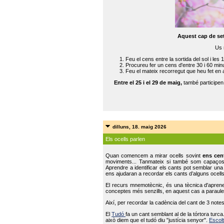
Aquest cap de se
Us 
Feu el cens entre la sortida del sol i les 
Procureu fer un cens d'entre 30 i 60 min
Feu el mateix recorregut que heu fet en 
Entre el 25 i el 29 de maig,
també participe
dilluns, 18. maig 2026
Els ocells parlen
Quan comencem a mirar ocells sovint
ens cen
moviments... Tanmateix si també som capaço
Aprendre a identificar els cants pot semblar una
ens ajudaran a recordar els cants d’alguns ocells
El recurs mnemotècnic, és una tècnica d'aprene
conceptes més senzills, en aquest cas a paraules
Així, per recordar la cadència del cant de 3 note
El
Tudó
fa un cant semblant al de la tórtora tur
això diem que el tudó diu "justícia senyor".
Escolt