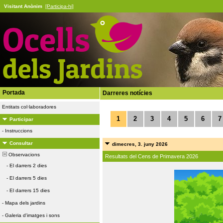
Visitant Anònim
[Participa-hi]
Portada
Darreres notícies
Entitats col·laboradores
1
2
3
4
5
6
7
Participar
-
Instruccions
Consultar
dimecres, 3. juny 2026
Observacions
Resultats del Cens de Primavera 2026
-
El darrers 2 dies
-
El darrers 5 dies
-
El darrers 15 dies
-
Mapa dels jardins
-
Galeria d'imatges i sons