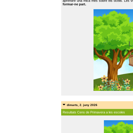
aprendre una mica més sobre els ocells. Les vo
formar-ne part.
dimarts, 2. juny 2026
Resultats Cens de Primavera a les escoles