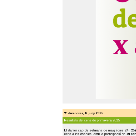
divendres, 6. juny 2025
Resultats del cens de primavera 2025
El darrer cap de setmana de maig (dies 24 i 25)
cens a les escoles, amb la participació de
19 ce