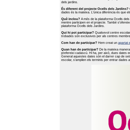
dels jardins.
És diferent del projecte Ocells dels Jardins?
O
dades és la mateixa. L'única diferència és que e
Què inclou?
A més de la plataforma Ocells dels 
mentre participen en el projecte. També s'ofereix
plataforma Ocells dels Jardins.
Qui hi pot participar?
Qualsevol centre escolar 
trobades són exclusives per als centres membre
Com han de participar?
Hem creat un
apartat 
Quan han de participar?
De la mateixa manera 
prefereixi cadascú. Hi ha, per això, dues dates e
General aquestes dates són el darrer cap de setm
escolar, s'amplien els terminis per entrar dades