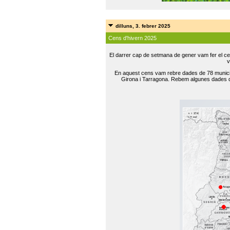
dilluns, 3. febrer 2025
Cens d'hivern 2025
El darrer cap de setmana de gener vam fer el ce
v
En aquest cens vam rebre dades de 78 municip
Girona i Tarragona. Rebem algunes dades de 