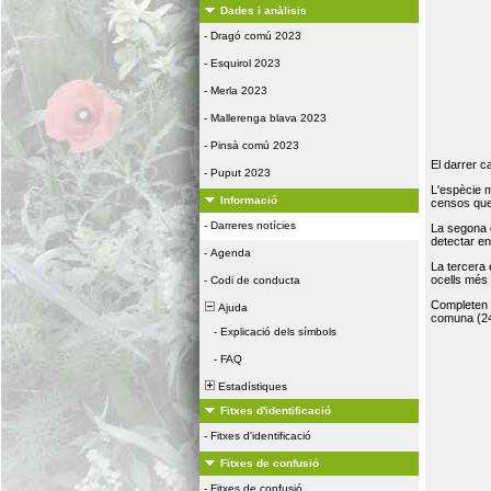
Dades i anàlisis
-
Dragó comú 2023
-
Esquirol 2023
-
Merla 2023
-
Mallerenga blava 2023
-
Pinsà comú 2023
El darrer c
-
Puput 2023
L'espècie 
Informació
censos que 
-
Darreres notícies
La segona 
detectar e
-
Agenda
La tercera
ocells més
-
Codi de conducta
Completen la
Ajuda
comuna (24
-
Explicació dels símbols
-
FAQ
Estadístiques
Fitxes d'identificació
-
Fitxes d'identificació
Fitxes de confusió
-
Fitxes de confusió