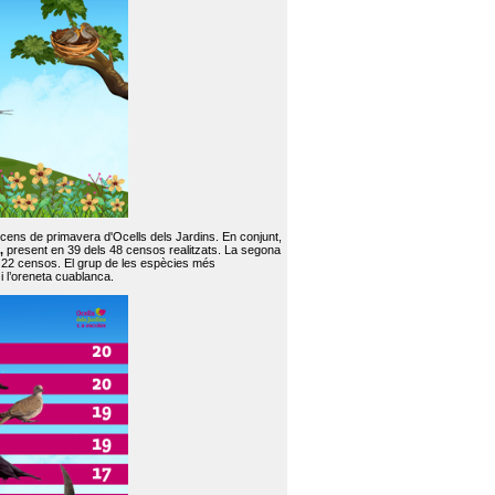
 cens de primavera d'Ocells dels Jardins. En conjunt,
,
present en 39 dels 48 censos realitzats. La segona
en 22 censos. El grup de les espècies més
 i l’oreneta cuablanca.