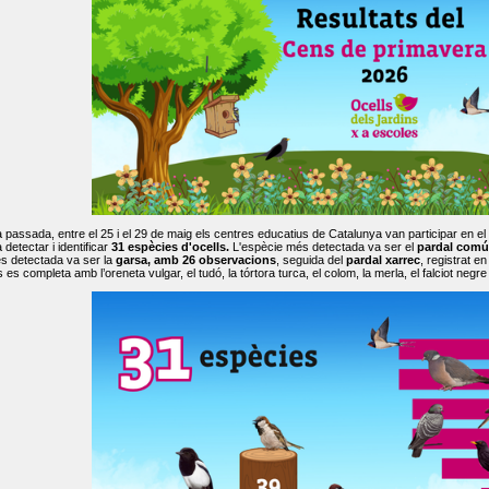
passada, entre el 25 i el 29 de maig els centres educatius de Catalunya van participar en el
 detectar i identificar
31 espècies d'ocells.
L'espècie més detectada va ser el
pardal comú
s detectada va ser la
garsa, amb 26 observacions
, seguida del
pardal xarrec
, registrat 
es completa amb l’oreneta vulgar, el tudó, la tórtora turca, el colom, la merla, el falciot negre