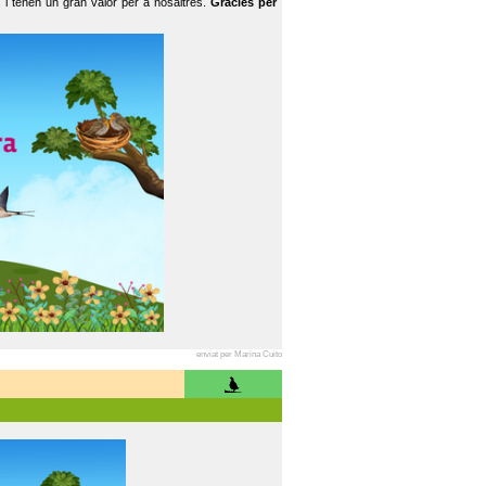
 i tenen un gran valor per a nosaltres.
Gràcies per
enviat per Marina Cuito