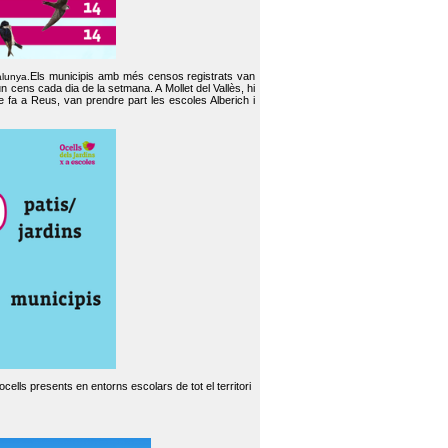
Els municipis amb més censos registrats van
alunya.
un cens cada dia de la setmana. A Mollet del Vallès, hi
e fa a Reus, van prendre part les escoles Alberich i
cells presents en entorns escolars de tot el territori