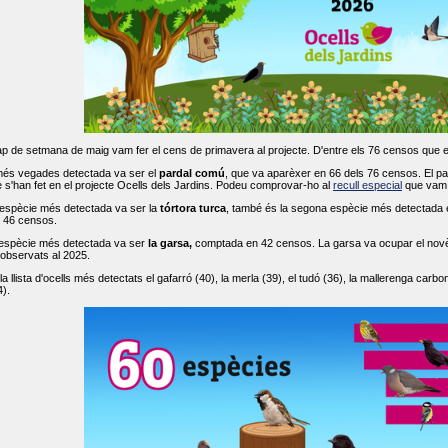
ap de setmana de maig vam fer el cens de primavera al projecte. D'entre els 76 censos que 
més vegades detectada va ser el
pardal comú
, que va aparèxer en 66 dels 76 censos. El par
s'han fet en el projecte Ocells dels Jardins. Podeu comprovar-ho al
recull especial
que vam f
espècie més detectada va ser la
tórtora turca
, també és la segona espècie més detectada en
n 46 censos.
 espècie més detectada va ser
la garsa,
comptada en 42 censos. La garsa va ocupar el novè l
 observats al 2025.
 llista d'ocells més detectats el gafarró (40), la merla (39), el tudó (36), la mallerenga carbone
).