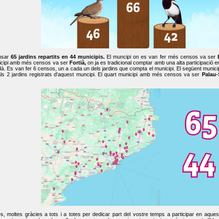
nsar
65 jardins repartits en 44 municipis.
El muncipi on es van fer més censos va ser
cipi amb més censos va ser
Fortià,
on ja es tradicional comptar amb una alta participació 
dà. Es van fer 6 censos, un a cada un dels jardins que compta el municipi. El següent mun
ls 2 jardins registrats d'aquest muncipi. El quart municipi amb més censos va ser
Palau-
, moltes gràcies a tots i a totes per dedicar part del vostre temps a participar en aque