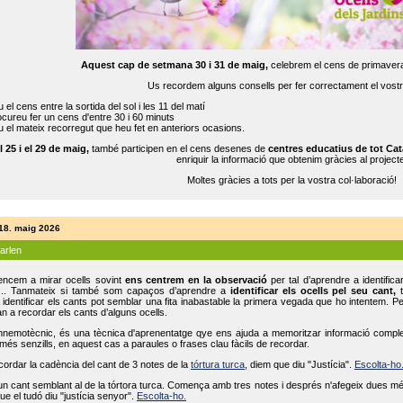
Aquest cap de setmana 30 i 31 de maig,
celebrem el cens de primavera
Us recordem alguns consells per fer correctament el vost
 el cens entre la sortida del sol i les 11 del matí
cureu fer un cens d'entre 30 i 60 minuts
 el mateix recorregut que heu fet en anteriors ocasions.
l 25 i el 29 de maig,
també participen en el cens desenes de
centres educatius de tot Cat
enriquir la informació que obtenim gràcies al projecte
Moltes gràcies a tots per la vostra col·laboració!
 18. maig 2026
parlen
ncem a mirar ocells sovint
ens centrem en la observació
per tal d’aprendre a identifica
... Tanmateix si també som capaços d’aprendre a
identificar els ocells pel seu cant,
t
identificar els cants pot semblar una fita inabastable la primera vegada que ho intentem. P
n a recordar els cants d’alguns ocells.
mnemotècnic, és una tècnica d'aprenentatge qye ens ajuda a memoritzar informació complexa
és senzills, en aquest cas a paraules o frases clau fàcils de recordar.
ecordar la cadència del cant de 3 notes de la
tórtura turca
, diem que diu "Justícia".
Escolta-ho
un cant semblant al de la tórtora turca. Comença amb tres notes i després n'afegeix dues mé
ue el tudó diu "justícia senyor".
Escolta-ho.