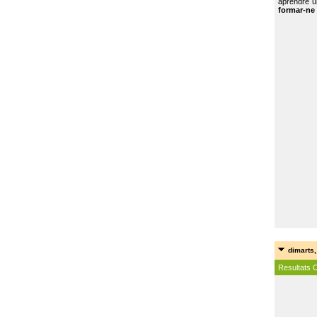
aprendre u
formar-ne 
dimarts,
Resultats 