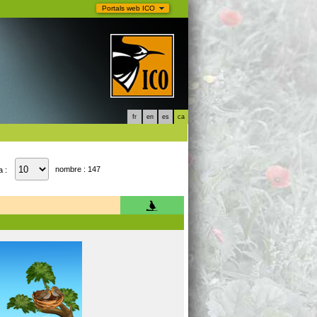
Portals web ICO
fr
en
es
ca
nombre : 147
a :