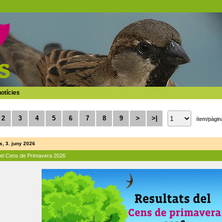
otícies
2
3
4
5
6
7
8
9
>
>|
ítem/pàgin
, 3. juny 2026
del Cens de Primavera 2026