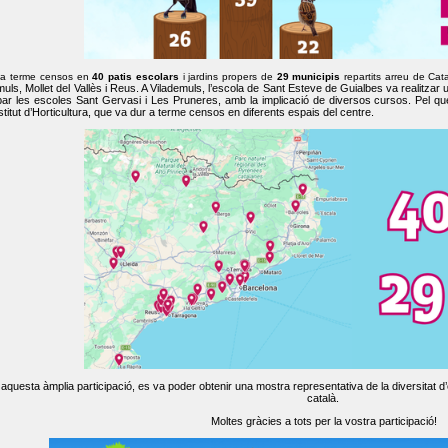
 a terme censos en
40 patis escolars
i jardins propers de
29 municipis
repartits arreu de Cat
muls, Mollet del Vallès i Reus. A Vilademuls, l’escola de Sant Esteve de Guialbes va realitzar 
par les escoles Sant Gervasi i Les Pruneres, amb la implicació de diversos cursos. Pel qu
nstitut d’Horticultura, que va dur a terme censos en diferents espais del centre.
aquesta àmplia participació, es va poder obtenir una mostra representativa de la diversitat d’o
català.
Moltes gràcies a tots per la vostra participació!