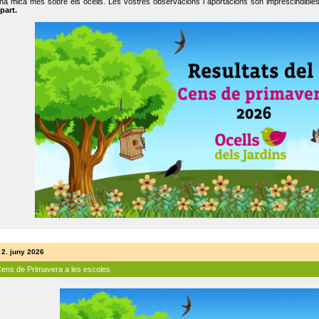
na mica més sobre els ocells. Les vostres observacions i aportacions són imprescindibles
part.
 2. juny 2026
Cens de Primavera a les escoles