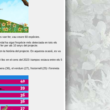
es van fer, vau veure 60 espècies.
dal ha sigut l'espècie més detectada en tots els
er per als 10 anys del projecte.
 la història del projecte. En aquesta ocasió, es va
loc en el cens del 2023 i tampoc estava entre els 5
ra (36), el verdum (27), l'estornell (25) i l'oreneta