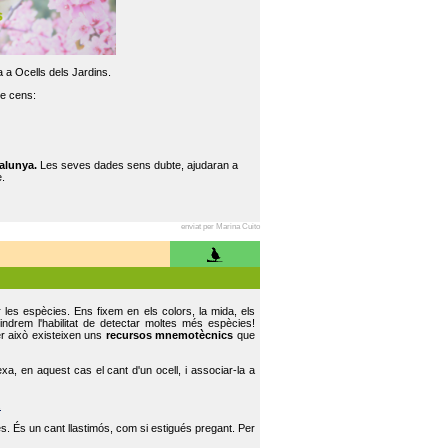
 a Ocells dels Jardins.
re cens:
alunya.
Les seves dades sens dubte, ajudaran a
.
enviat per Marina Cuito
r les espècies. Ens fixem en els colors, la mida, els
indrem l'habilitat de detectar moltes més espècies!
er això existeixen uns
recursos mnemotècnics
que
, en aquest cas el cant d'un ocell, i associar-la a
.
s. És un cant llastimós, com si estigués pregant. Per