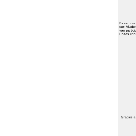
Es van dur
ser: Vilade
van partici
Casas i l’I
Gràcies a 