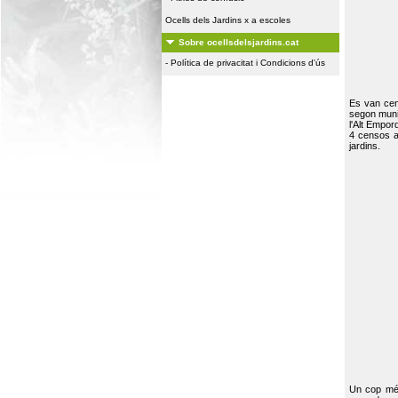
Ocells dels Jardins x a escoles
Sobre ocellsdelsjardins.cat
-
Política de privacitat i Condicions d'ús
Es van ce
segon muni
l'Alt Empor
4 censos a
jardins.
Un cop més