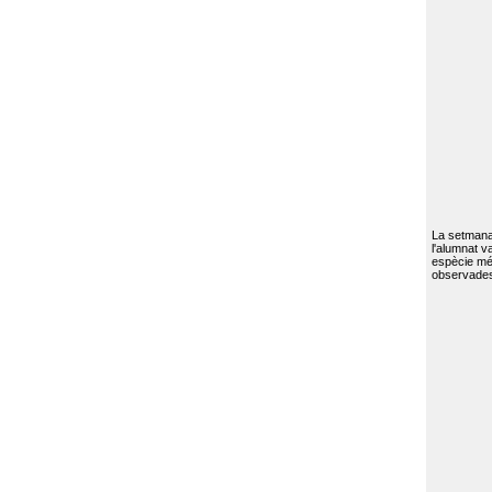
La setmana 
l'alumnat va
espècie mé
observades 