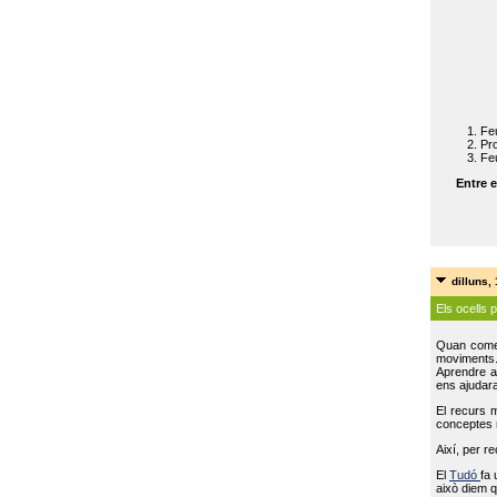
Feu
Pro
Feu
Entre e
dilluns,
Els ocells 
Quan come
moviments
Aprendre a 
ens ajudara
El recurs 
conceptes m
Així, per r
El
Tudó
fa 
això diem q