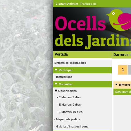
Visitant Anònim
[Participa-hi]
Portada
Darreres n
Entitats col·laboradores
1
Participar
-
Instruccions
Consultar
dimecres
Observacions
Resultats 
-
El darrers 2 dies
-
El darrers 5 dies
-
El darrers 15 dies
-
Mapa dels jardins
-
Galeria d'imatges i sons