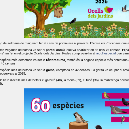
ap de setmana de maig vam fer el cens de primavera al projecte. D'entre els 76 censos que 
més vegades detectada va ser el
pardal comú
, que va aparèxer en 66 dels 76 censos. El par
s'han fet en el projecte Ocells dels Jardins. Podeu comprovar-ho al
recull especial
que vam f
espècie més detectada va ser la
tórtora turca
, també és la segona espècie més detectada en
n 46 censos.
 espècie més detectada va ser
la garsa,
comptada en 42 censos. La garsa va ocupar el novè l
 observats al 2025.
 llista d'ocells més detectats el gafarró (40), la merla (39), el tudó (36), la mallerenga carbone
).