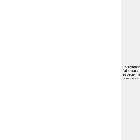
La setmana 
l'alumnat va
espècie mé
observades 