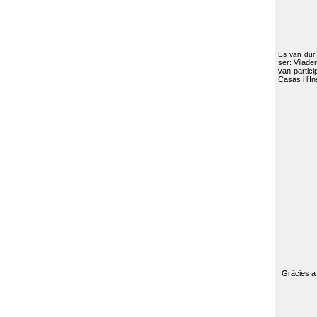
Es van dur
ser: Vilade
van partici
Casas i l’I
Gràcies a 