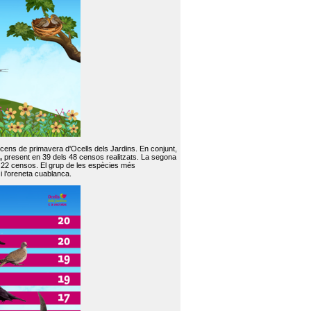
 cens de primavera d'Ocells dels Jardins. En conjunt,
,
present en 39 dels 48 censos realitzats. La segona
en 22 censos. El grup de les espècies més
 i l’oreneta cuablanca.