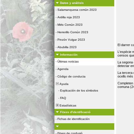
Datos y análisis
-
Salamanquesa común 2023
-
Ardilla roja 2023
-
Mirlo Común 2023
-
Herrerillo Común 2023
-
Pinzón Vulgar 2023
El darrer c
-
Abubilla 2023
L'espècie 
Información
censos que 
-
Últimas noticias
La segona 
detectar e
-
Agenda
La tercera
ocells més
-
Código de conducta
Completen la
Ayuda
comuna (24
-
Explicación de los símbolos
-
FAQ
Estadísticas
Fitxes d'identificació
-
Fichas de identificación
-
Fitxes de confusió