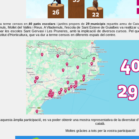
 a terme censos en
40 patis escolars
i jardins propers de
29 municipis
repartits arreu de Cat
muls, Mollet del Vallès i Reus. A Vilademuls, l’escola de Sant Esteve de Guialbes va realitzar 
par les escoles Sant Gervasi i Les Pruneres, amb la implicació de diversos cursos. Pel qu
nstitut d’Horticultura, que va dur a terme censos en diferents espais del centre.
aquesta àmplia participació, es va poder obtenir una mostra representativa de la diversitat d’o
català.
Moltes gràcies a tots per la vostra participació!