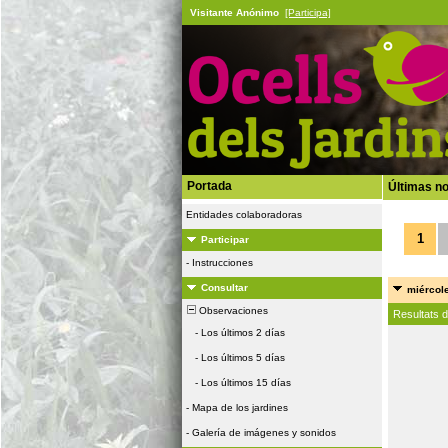
Visitante Anónimo
[Participa]
Portada
Últimas no
Entidades colaboradoras
1
Participar
-
Instrucciones
Consultar
miércole
Observaciones
Resultats 
-
Los últimos 2 días
-
Los últimos 5 días
-
Los últimos 15 días
-
Mapa de los jardines
-
Galería de imágenes y sonidos