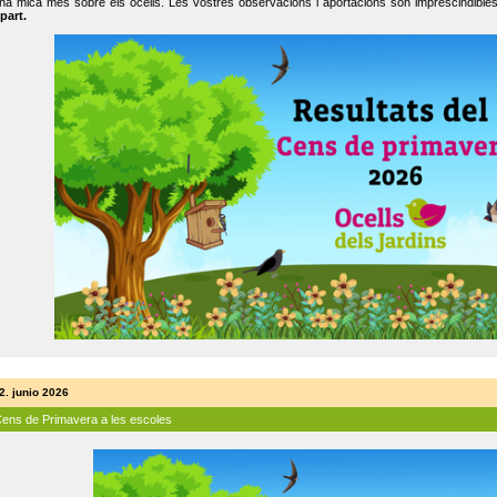
na mica més sobre els ocells. Les vostres observacions i aportacions són imprescindibles
part.
2. junio 2026
Cens de Primavera a les escoles