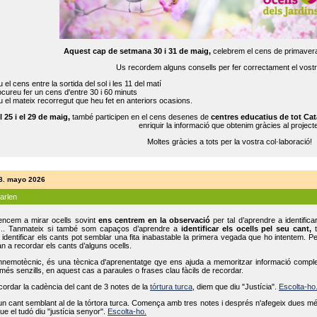
Aquest cap de setmana 30 i 31 de maig,
celebrem el cens de primavera
Us recordem alguns consells per fer correctament el vost
 el cens entre la sortida del sol i les 11 del matí
cureu fer un cens d'entre 30 i 60 minuts
 el mateix recorregut que heu fet en anteriors ocasions.
l 25 i el 29 de maig,
també participen en el cens desenes de
centres educatius de tot Cat
enriquir la informació que obtenim gràcies al projecte
Moltes gràcies a tots per la vostra col·laboració!
18. mayo 2026
parlen
ncem a mirar ocells sovint
ens centrem en la observació
per tal d’aprendre a identifica
... Tanmateix si també som capaços d’aprendre a
identificar els ocells pel seu cant,
t
identificar els cants pot semblar una fita inabastable la primera vegada que ho intentem. P
n a recordar els cants d’alguns ocells.
mnemotècnic, és una tècnica d'aprenentatge qye ens ajuda a memoritzar informació complexa
és senzills, en aquest cas a paraules o frases clau fàcils de recordar.
ecordar la cadència del cant de 3 notes de la
tórtura turca
, diem que diu "Justícia".
Escolta-ho
un cant semblant al de la tórtora turca. Comença amb tres notes i després n'afegeix dues mé
ue el tudó diu "justícia senyor".
Escolta-ho.