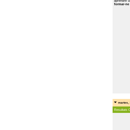
aprendre u
formar-ne 
martes, 
Resultats 