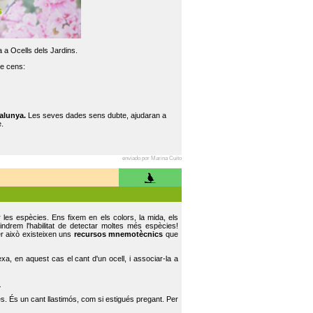
 a Ocells dels Jardins.
re cens:
alunya.
Les seves dades sens dubte, ajudaran a
.
enviado por Marina Cuito
r les espècies. Ens fixem en els colors, la mida, els
indrem l'habilitat de detectar moltes més espècies!
er això existeixen uns
recursos mnemotècnics
que
, en aquest cas el cant d'un ocell, i associar-la a
.
s. És un cant llastimós, com si estigués pregant. Per