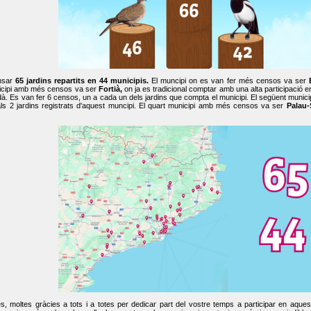
nsar
65 jardins repartits en 44 municipis.
El muncipi on es van fer més censos va ser
cipi amb més censos va ser
Fortià,
on ja es tradicional comptar amb una alta participació 
dà. Es van fer 6 censos, un a cada un dels jardins que compta el municipi. El següent mun
ls 2 jardins registrats d'aquest muncipi. El quart municipi amb més censos va ser
Palau-
, moltes gràcies a tots i a totes per dedicar part del vostre temps a participar en aque