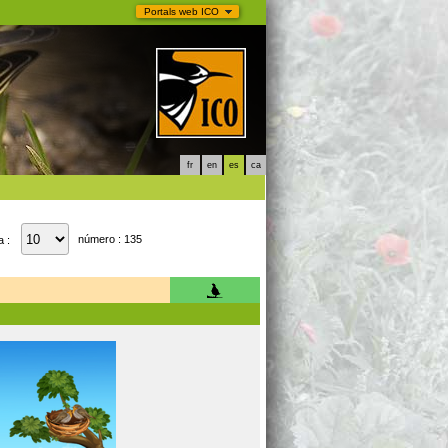
Portals web ICO
fr
en
es
ca
número : 135
a :