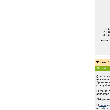
Feu
Pro
Feu
Entre e
lunes, 
Els ocells 
Quan come
moviments
Aprendre a 
ens ajudara
El recurs 
conceptes m
Així, per r
El
Tudó
fa 
això diem q