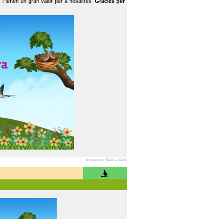
 i tenen un gran valor per a nosaltres.
Gràcies per
enviado por Marina Cuito