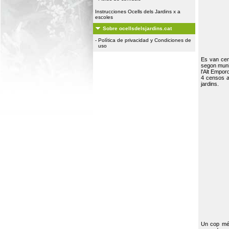
Instrucciones Ocells dels Jardins x a
escoles
Sobre ocellsdelsjardins.cat
-
Política de privacidad y Condiciones de
uso
Es van ce
segon muni
l'Alt Empor
4 censos a
jardins.
Un cop més