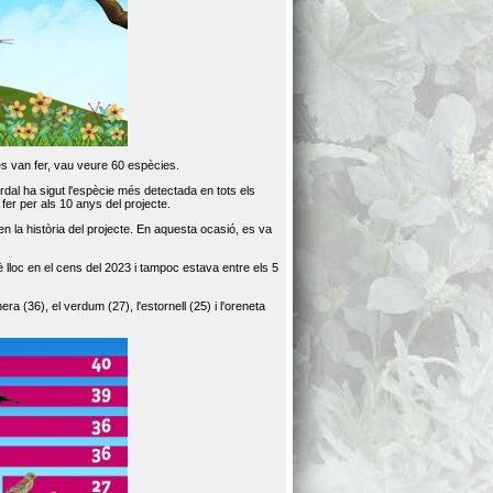
es van fer, vau veure 60 espècies.
dal ha sigut l'espècie més detectada en tots els
er per als 10 anys del projecte.
 la història del projecte. En aquesta ocasió, es va
loc en el cens del 2023 i tampoc estava entre els 5
ra (36), el verdum (27), l'estornell (25) i l'oreneta