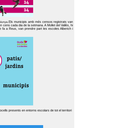
Els municipis amb més censos registrats van
alunya.
un cens cada dia de la setmana. A Mollet del Vallès, hi
e fa a Reus, van prendre part les escoles Alberich i
cells presents en entorns escolars de tot el territori