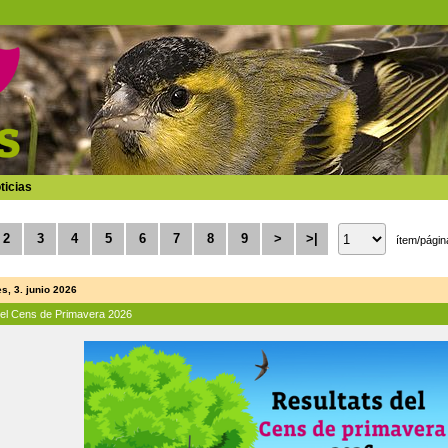
ticias
2
3
4
5
6
7
8
9
>
>|
ítem/págin
s, 3. junio 2026
del Cens de Primavera 2026