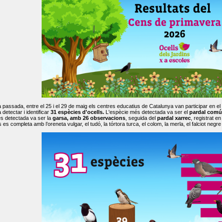
passada, entre el 25 i el 29 de maig els centres educatius de Catalunya van participar en el
 detectar i identificar
31 espècies d'ocells.
L'espècie més detectada va ser el
pardal comú
s detectada va ser la
garsa, amb 26 observacions
, seguida del
pardal xarrec
, registrat 
es completa amb l’oreneta vulgar, el tudó, la tórtora turca, el colom, la merla, el falciot negre