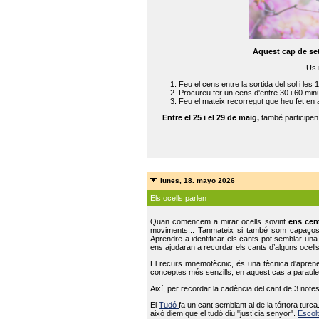
Aquest cap de se
Us 
Feu el cens entre la sortida del sol i les 
Procureu fer un cens d'entre 30 i 60 min
Feu el mateix recorregut que heu fet en 
Entre el 25 i el 29 de maig,
també participe
lunes, 18. mayo 2026
Els ocells parlen
Quan comencem a mirar ocells sovint
ens cen
moviments... Tanmateix si també som capaço
Aprendre a identificar els cants pot semblar una
ens ajudaran a recordar els cants d’alguns ocells
El recurs mnemotècnic, és una tècnica d'aprene
conceptes més senzills, en aquest cas a paraules
Així, per recordar la cadència del cant de 3 note
El
Tudó
fa un cant semblant al de la tórtora tur
això diem que el tudó diu "justícia senyor".
Escolt