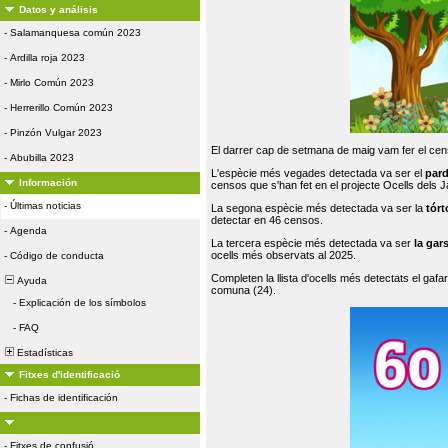
Datos y análisis
-
Salamanquesa común 2023
-
Ardilla roja 2023
-
Mirlo Común 2023
-
Herrerillo Común 2023
-
Pinzón Vulgar 2023
El darrer cap de setmana de maig vam fer el cens
-
Abubilla 2023
L'espècie més vegades detectada va ser el
par
Información
censos que s'han fet en el projecte Ocells dels
-
Últimas noticias
La segona espècie més detectada va ser la
tórt
detectar en 46 censos.
-
Agenda
La tercera espècie més detectada va ser
la gar
ocells més observats al 2025.
-
Código de conducta
Completen la llista d'ocells més detectats el gafar
Ayuda
comuna (24).
-
Explicación de los símbolos
-
FAQ
Estadísticas
Fitxes d'identificació
-
Fichas de identificación
-
Fitxes de confusió