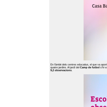
En l’àmbit dels centres educatius, el que va apor
quatre jardins. Al jardí del
Camp de futbol
s’hi v
9,2 observacions
.