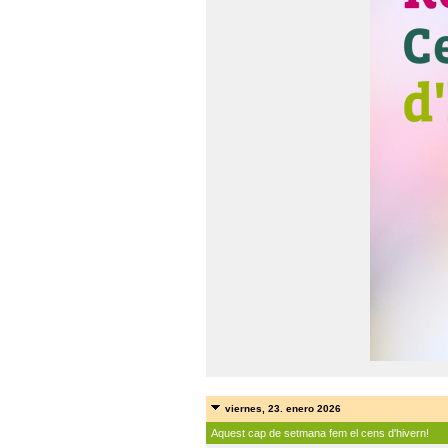
viernes, 23. enero 2026
Aquest cap de setmana fem el cens d'hivern!