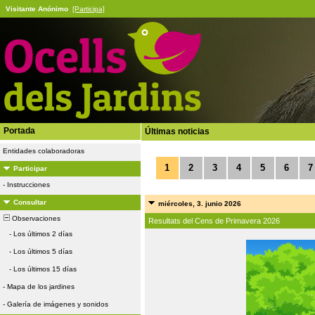
Visitante Anónimo
[Participa]
Portada
Últimas noticias
Entidades colaboradoras
1
2
3
4
5
6
7
Participar
-
Instrucciones
Consultar
miércoles, 3. junio 2026
Observaciones
Resultats del Cens de Primavera 2026
-
Los últimos 2 días
-
Los últimos 5 días
-
Los últimos 15 días
-
Mapa de los jardines
-
Galería de imágenes y sonidos