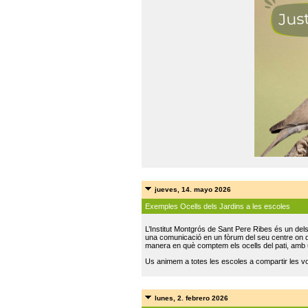
jueves, 14. mayo 2026
Exemples Ocells dels Jardins a les escoles
L’Institut Montgrós de Sant Pere Ribes és un del
una comunicació en un fòrum del seu centre on do
manera en què comptem els ocells del pati, amb 
Us animem a totes les escoles a compartir les vo
lunes, 2. febrero 2026