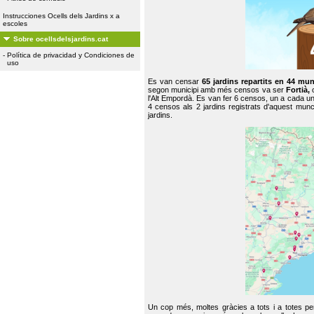
Instrucciones Ocells dels Jardins x a
escoles
Sobre ocellsdelsjardins.cat
-
Política de privacidad y Condiciones de
uso
Es van censar
65 jardins repartits en 44 mun
segon municipi amb més censos va ser
Fortià,
l'Alt Empordà. Es van fer 6 censos, un a cada u
4 censos als 2 jardins registrats d'aquest mun
jardins.
Un cop més, moltes gràcies a tots i a totes pe