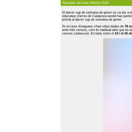
Resultats del cens d'hivern 2026
El darrer cap de setmana de gener es va dur a te
educatius d’arreu de Catalunya també han participat
prèvia al darrer cap de setmana de gener.
En el cens d’enguany s'han rebut dades de
76 m
amb més censos, com és habitual atès que és la
censos cadascun). En total, entre el
19 i el 25 