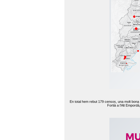
En total hem rebut 179 censos, una molt bona d
Fortià a l'Alt Empord