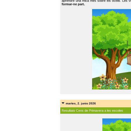
aprendre una mica més sobre els ocells. Les vo
formar-ne part.
martes, 2. junio 2026
Resultats Cens de Primavera a les escoles