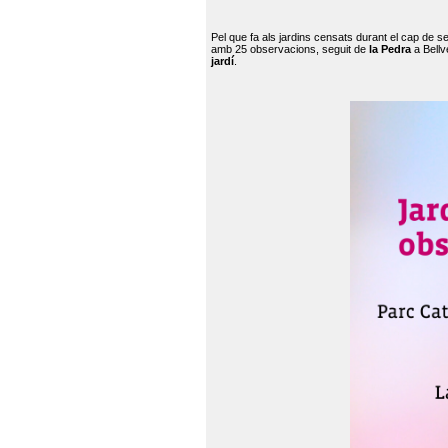
Pel que fa als jardins censats durant el cap de 
amb 25 observacions, seguit de
la Pedra
a Bellv
jardí
.