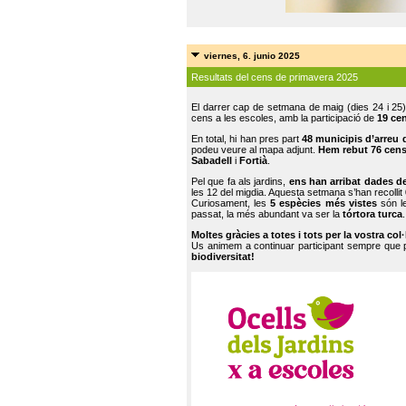
viernes, 6. junio 2025
Resultats del cens de primavera 2025
El darrer cap de setmana de maig (dies 24 i 25)
cens a les escoles, amb la participació de
19 ce
En total, hi han pres part
48 municipis d’arreu 
podeu veure al mapa adjunt.
Hem rebut 76 cen
Sabadell
i
Fortià
.
Pel que fa als jardins,
ens han arribat dades d
les 12 del migdia. Aquesta setmana s’han recollit
Curiosament, les
5 espècies més vistes
són le
passat, la més abundant va ser la
tórtora turca
.
Moltes gràcies a totes i tots per la vostra col
Us animem a continuar participant sempre que
biodiversitat!