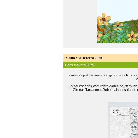
lunes, 3. febrero 2025
Cens d'hivern 2025
El darrer cap de setmana de gener vam fer el ce
v
En aquest cens vam rebre dades de 78 municip
Girona i Tarragona. Rebem algunes dades de 