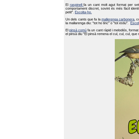
El
raspinell
fa un cant molt agut format per set
comportament discret, sovint és més fàcil ident
petit".
Escolta-ho.
Un dels cants que fa la
mallerenga carbonera
, c
la mallarenga diu: "tot ho tinc" o "tot estiu".
Escol
El
pinsà comú
fa un cant ràpid i melodiós, forma
el pinsà diu "El pinsà remena el cul, cul, cul, que 