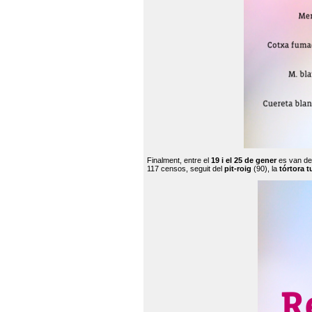
Finalment, entre el
19 i el 25 de gener
es van de
117 censos, seguit del
pit-roig
(90), la
tórtora t