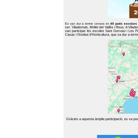
Es van dur a terme censos en
40 patis escolar
ser: Vilademuls, Mollet del Vallès i Reus. A Vilad
van participar les escoles Sant Gervasi i Les P
Casas i l’Institut d’Horticultura, que va dur a te
Gràcies a aquesta àmplia participació, es va pode