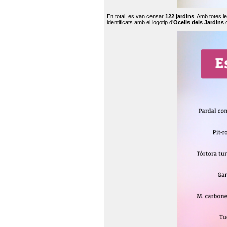
En total, es van censar
122 jardins
. Amb totes l
identificats amb el logotip d’
Ocells dels Jardins
c