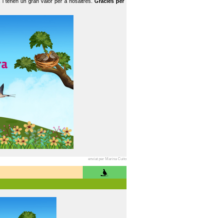
 i tenen un gran valor per a nosaltres.
Gràcies per
enviat per Marina Cuito