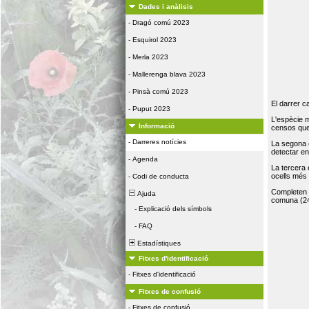
Dades i anàlisis
-
Dragó comú 2023
-
Esquirol 2023
-
Merla 2023
-
Mallerenga blava 2023
-
Pinsà comú 2023
El darrer c
-
Puput 2023
L'espècie 
Informació
censos que 
-
Darreres notícies
La segona 
detectar e
-
Agenda
La tercera
ocells més
-
Codi de conducta
Completen la
Ajuda
comuna (24
-
Explicació dels símbols
-
FAQ
Estadístiques
Fitxes d'identificació
-
Fitxes d'identificació
Fitxes de confusió
-
Fitxes de confusió