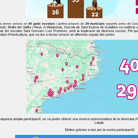
 a terme censos en
40 patis escolars
i jardins propers de
29 municipis
repartits arreu de Cat
muls, Mollet del Vallès i Reus. A Vilademuls, l’escola de Sant Esteve de Guialbes va realitzar 
par les escoles Sant Gervasi i Les Pruneres, amb la implicació de diversos cursos. Pel qu
nstitut d’Horticultura, que va dur a terme censos en diferents espais del centre.
aquesta àmplia participació, es va poder obtenir una mostra representativa de la diversitat d’o
català.
Moltes gràcies a tots per la vostra participació!