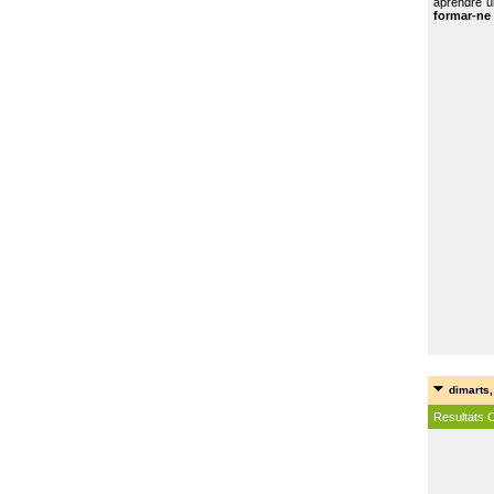
aprendre u
formar-ne 
dimarts,
Resultats 