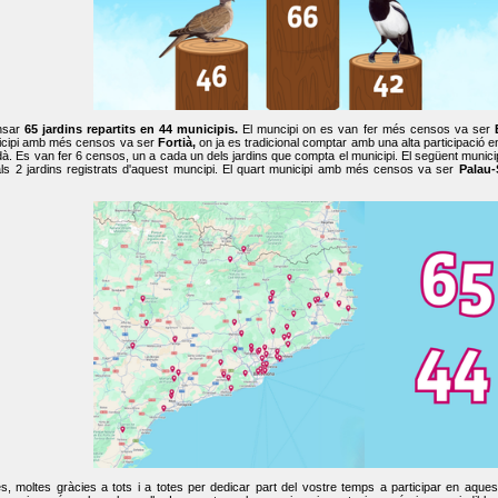
nsar
65 jardins repartits en 44 municipis.
El muncipi on es van fer més censos va ser
cipi amb més censos va ser
Fortià,
on ja es tradicional comptar amb una alta participació 
dà. Es van fer 6 censos, un a cada un dels jardins que compta el municipi. El següent mun
ls 2 jardins registrats d'aquest muncipi. El quart municipi amb més censos va ser
Palau-
, moltes gràcies a tots i a totes per dedicar part del vostre temps a participar en aque