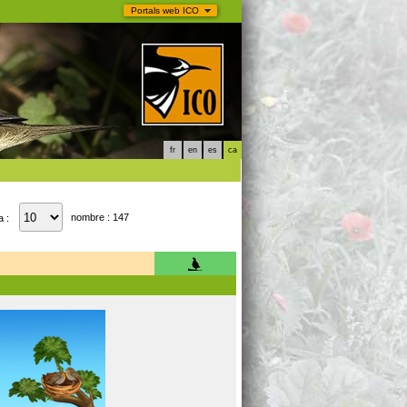
Portals web ICO
fr
en
es
ca
nombre : 147
a :