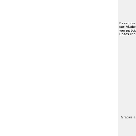
Es van dur
ser: Vilade
van partici
Casas i l’I
Gràcies a 