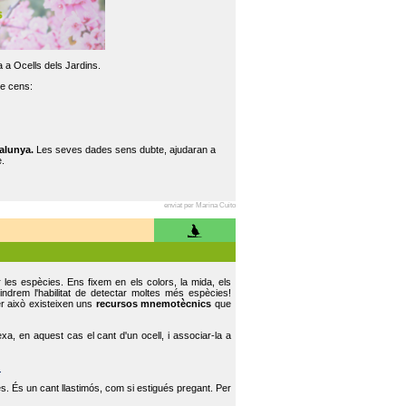
 a Ocells dels Jardins.
re cens:
alunya.
Les seves dades sens dubte, ajudaran a
.
enviat per Marina Cuito
r les espècies. Ens fixem en els colors, la mida, els
indrem l'habilitat de detectar moltes més espècies!
er això existeixen uns
recursos mnemotècnics
que
, en aquest cas el cant d'un ocell, i associar-la a
.
s. És un cant llastimós, com si estigués pregant. Per