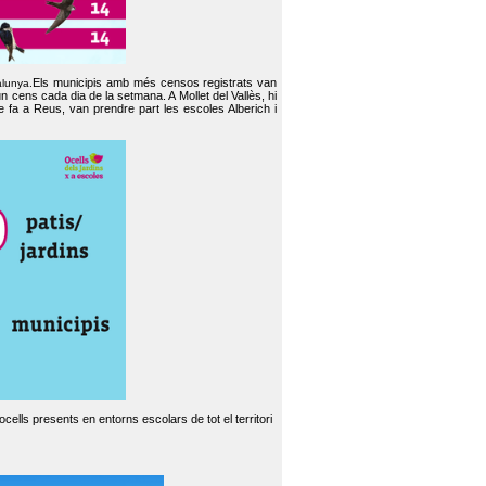
Els municipis amb més censos registrats van
alunya.
un cens cada dia de la setmana. A Mollet del Vallès, hi
e fa a Reus, van prendre part les escoles Alberich i
cells presents en entorns escolars de tot el territori