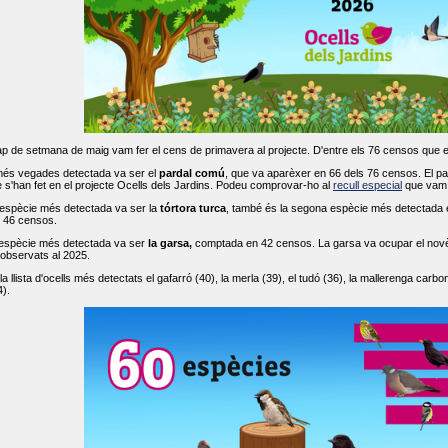
ap de setmana de maig vam fer el cens de primavera al projecte. D'entre els 76 censos que 
més vegades detectada va ser el
pardal comú
, que va aparèxer en 66 dels 76 censos. El par
s'han fet en el projecte Ocells dels Jardins. Podeu comprovar-ho al
recull especial
que vam f
espècie més detectada va ser la
tórtora turca
, també és la segona espècie més detectada en
n 46 censos.
 espècie més detectada va ser
la garsa,
comptada en 42 censos. La garsa va ocupar el novè l
 observats al 2025.
 llista d'ocells més detectats el gafarró (40), la merla (39), el tudó (36), la mallerenga carbone
).