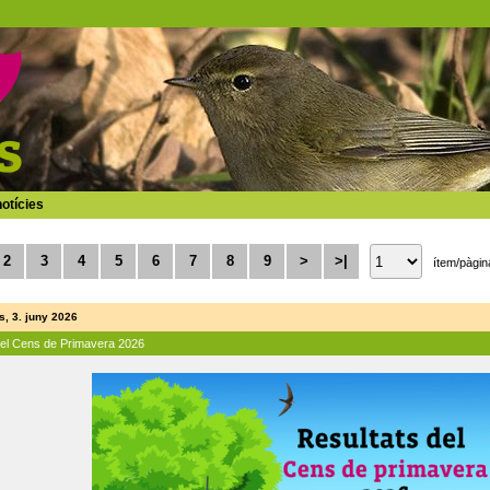
otícies
2
3
4
5
6
7
8
9
>
>|
ítem/pàgin
, 3. juny 2026
del Cens de Primavera 2026