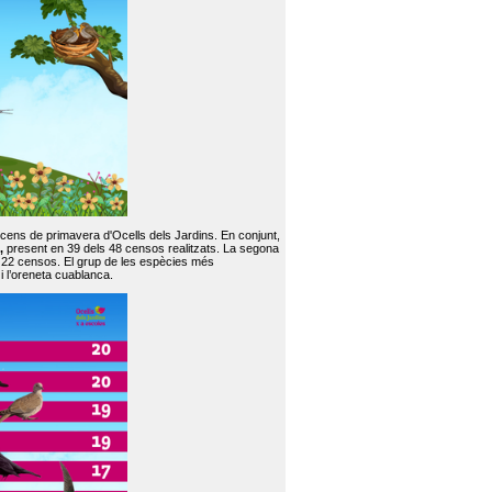
 cens de primavera d'Ocells dels Jardins. En conjunt,
,
present en 39 dels 48 censos realitzats. La segona
en 22 censos. El grup de les espècies més
 i l’oreneta cuablanca.