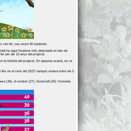
es van fer, vau veure 60 espècies.
dal ha sigut l'espècie més detectada en tots els
er per als 10 anys del projecte.
 la història del projecte. En aquesta ocasió, es va
loc en el cens del 2023 i tampoc estava entre els 5
ra (36), el verdum (27), l'estornell (25) i l'oreneta