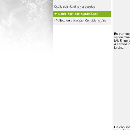
Ocells dels Jardins x a escoles
Sobre ocellsdelsjardins.cat
-
Política de privacitat i Condicions d'ús
Es van ce
segon muni
l'Alt Empor
4 censos a
jardins.
Un cop més