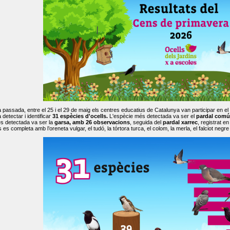
passada, entre el 25 i el 29 de maig els centres educatius de Catalunya van participar en el
 detectar i identificar
31 espècies d'ocells.
L'espècie més detectada va ser el
pardal comú
s detectada va ser la
garsa, amb 26 observacions
, seguida del
pardal xarrec
, registrat 
es completa amb l’oreneta vulgar, el tudó, la tórtora turca, el colom, la merla, el falciot negre