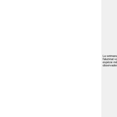
La setmana 
l'alumnat va
espècie mé
observades 