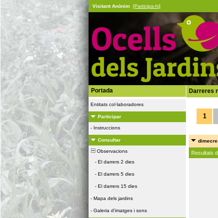
Visitant Anònim
[Participa-hi]
Portada
Darreres n
Entitats col·laboradores
1
Participar
-
Instruccions
Consultar
dimecres
Observacions
Resultats 
-
El darrers 2 dies
-
El darrers 5 dies
-
El darrers 15 dies
-
Mapa dels jardins
-
Galeria d'imatges i sons