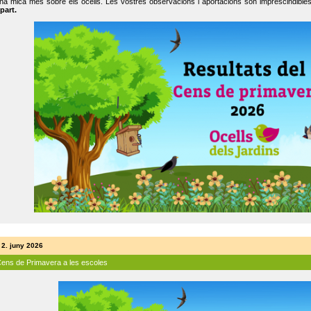
na mica més sobre els ocells. Les vostres observacions i aportacions són imprescindibles
part.
 2. juny 2026
Cens de Primavera a les escoles