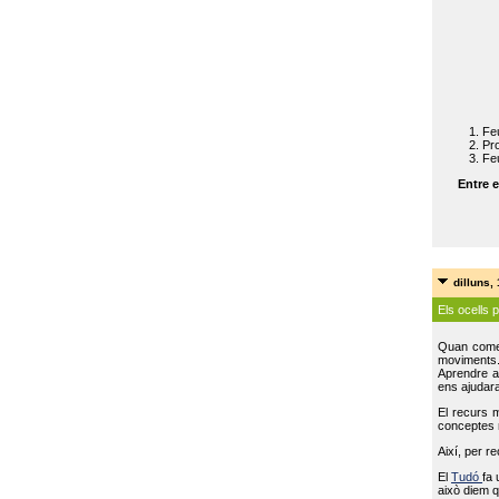
Feu
Pro
Feu
Entre e
dilluns,
Els ocells 
Quan come
moviments
Aprendre a 
ens ajudara
El recurs 
conceptes m
Així, per r
El
Tudó
fa 
això diem q