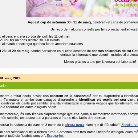
Aquest cap de setmana 30 i 31 de maig,
celebrem el cens de primavera
Us recordem alguns consells per fer correctament el vost
 el cens entre la sortida del sol i les 11 del matí
cureu fer un cens d'entre 30 i 60 minuts
 el mateix recorregut que heu fet en anteriors ocasions.
l 25 i el 29 de maig,
també participen en el cens desenes de
centres educatius de tot Cat
enriquir la informació que obtenim gràcies al projecte
Moltes gràcies a tots per la vostra col·laboració!
 18. maig 2026
parlen
ncem a mirar ocells sovint
ens centrem en la observació
per tal d’aprendre a identifica
... Tanmateix si també som capaços d’aprendre a
identificar els ocells pel seu cant,
t
identificar els cants pot semblar una fita inabastable la primera vegada que ho intentem. P
n a recordar els cants d’alguns ocells.
mnemotècnic, és una tècnica d'aprenentatge qye ens ajuda a memoritzar informació complexa
és senzills, en aquest cas a paraules o frases clau fàcils de recordar.
ecordar la cadència del cant de 3 notes de la
tórtura turca
, diem que diu "Justícia".
Escolta-ho
un cant semblant al de la tórtora turca. Comença amb tres notes i després n'afegeix dues mé
ue el tudó diu "justícia senyor".
Escolta-ho.