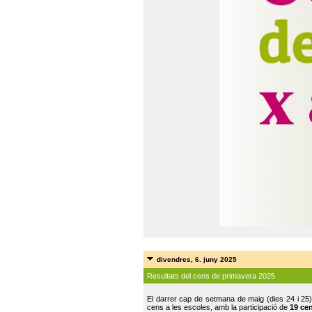
divendres, 6. juny 2025
Resultats del cens de primavera 2025
El darrer cap de setmana de maig (dies 24 i 25)
cens a les escoles, amb la participació de
19 ce