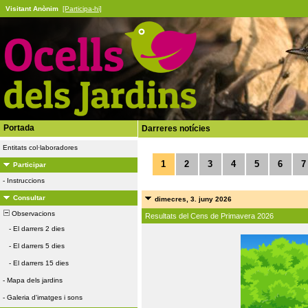
Visitant Anònim
[Participa-hi]
Portada
Darreres notícies
Entitats col·laboradores
1
2
3
4
5
6
7
Participar
-
Instruccions
Consultar
dimecres, 3. juny 2026
Observacions
Resultats del Cens de Primavera 2026
-
El darrers 2 dies
-
El darrers 5 dies
-
El darrers 15 dies
-
Mapa dels jardins
-
Galeria d'imatges i sons