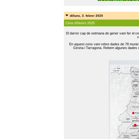
dilluns, 3. febrer 2025
Cens d'hivern 2025
El darrer cap de setmana de gener vam fer el ce
v
En aquest cens vam rebre dades de 78 municip
Girona i Tarragona. Rebem algunes dades de 