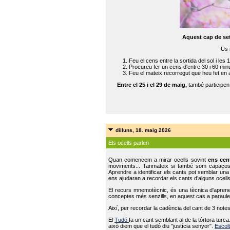
Aquest cap de se
Us 
Feu el cens entre la sortida del sol i les 
Procureu fer un cens d'entre 30 i 60 min
Feu el mateix recorregut que heu fet en 
Entre el 25 i el 29 de maig,
també participe
dilluns, 18. maig 2026
Els ocells parlen
Quan comencem a mirar ocells sovint
ens cen
moviments... Tanmateix si també som capaço
Aprendre a identificar els cants pot semblar una
ens ajudaran a recordar els cants d’alguns ocells
El recurs mnemotècnic, és una tècnica d'aprene
conceptes més senzills, en aquest cas a paraules
Així, per recordar la cadència del cant de 3 note
El
Tudó
fa un cant semblant al de la tórtora tur
això diem que el tudó diu "justícia senyor".
Escolt