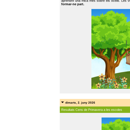
aprendre una mica més sobre els ocells. Les vo
formar-ne part.
dimarts, 2. juny 2026
Resultats Cens de Primavera a les escoles