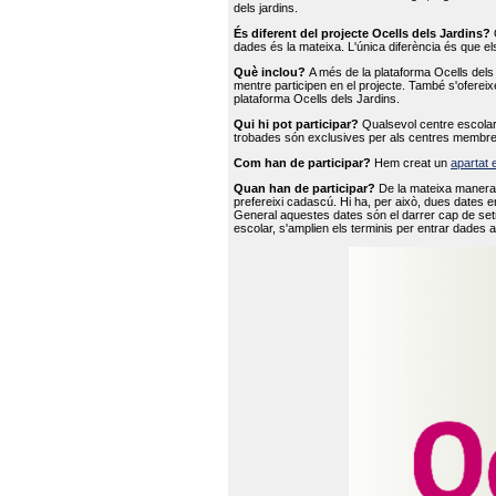
dels jardins.
És diferent del projecte Ocells dels Jardins?
O
dades és la mateixa. L'única diferència és que e
Què inclou?
A més de la plataforma Ocells dels 
mentre participen en el projecte. També s'ofereix
plataforma Ocells dels Jardins.
Qui hi pot participar?
Qualsevol centre escolar 
trobades són exclusives per als centres membre
Com han de participar?
Hem creat un
apartat 
Quan han de participar?
De la mateixa manera 
prefereixi cadascú. Hi ha, per això, dues dates e
General aquestes dates són el darrer cap de setm
escolar, s'amplien els terminis per entrar dades