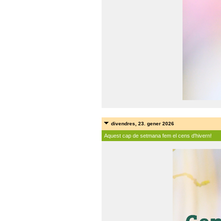
divendres, 23. gener 2026
Aquest cap de setmana fem el cens d'hivern!