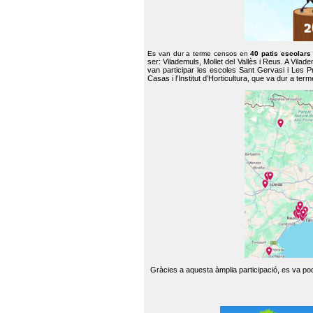
Es van dur a terme censos en
40 patis escolar
ser: Vilademuls, Mollet del Vallès i Reus. A Vilad
van participar les escoles Sant Gervasi i Les P
Casas i l’Institut d’Horticultura, que va dur a te
Gràcies a aquesta àmplia participació, es va pode