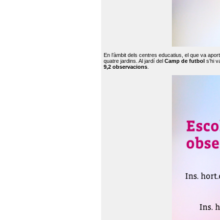
En l’àmbit dels centres educatius, el que va apor
quatre jardins. Al jardí del
Camp de futbol
s’hi v
9,2 observacions
.