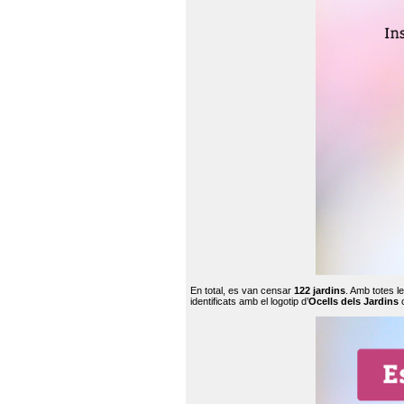
En total, es van censar
122 jardins
. Amb totes l
identificats amb el logotip d’
Ocells dels Jardins
c