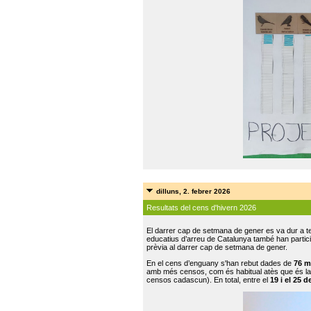
dilluns, 2. febrer 2026
Resultats del cens d'hivern 2026
El darrer cap de setmana de gener es va dur a te
educatius d’arreu de Catalunya també han participat
prèvia al darrer cap de setmana de gener.
En el cens d’enguany s'han rebut dades de
76 m
amb més censos, com és habitual atès que és la
censos cadascun). En total, entre el
19 i el 25 