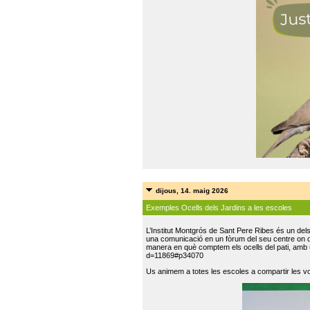
dijous, 14. maig 2026
Exemples Ocells dels Jardins a les escoles
L’Institut Montgrós de Sant Pere Ribes és un del
una comunicació en un fòrum del seu centre on do
manera en què comptem els ocells del pati, amb 
d=11869#p34070
Us animem a totes les escoles a compartir les vo