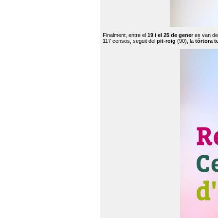
Finalment, entre el
19 i el 25 de gener
es van de
117 censos, seguit del
pit-roig
(90), la
tórtora t