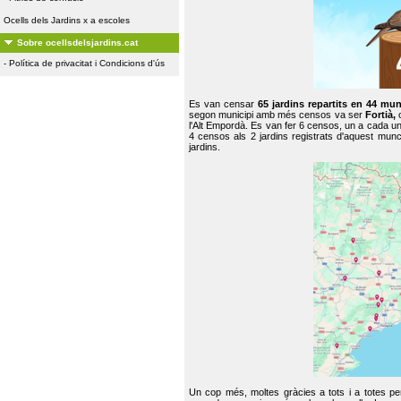
Ocells dels Jardins x a escoles
Sobre ocellsdelsjardins.cat
-
Política de privacitat i Condicions d'ús
Es van censar
65 jardins repartits en 44 mun
segon municipi amb més censos va ser
Fortià,
l'Alt Empordà. Es van fer 6 censos, un a cada u
4 censos als 2 jardins registrats d'aquest mun
jardins.
Un cop més, moltes gràcies a tots i a totes pe