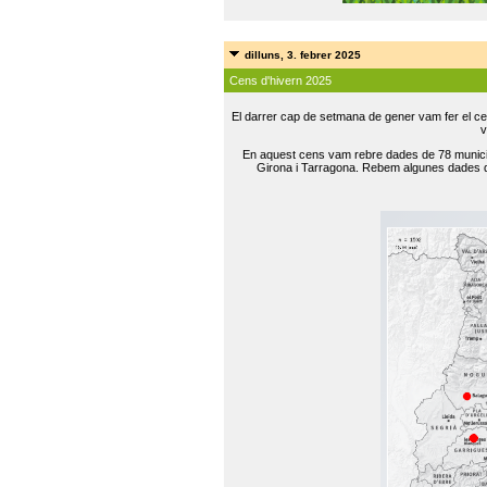
dilluns, 3. febrer 2025
Cens d'hivern 2025
El darrer cap de setmana de gener vam fer el ce
v
En aquest cens vam rebre dades de 78 municip
Girona i Tarragona. Rebem algunes dades de 