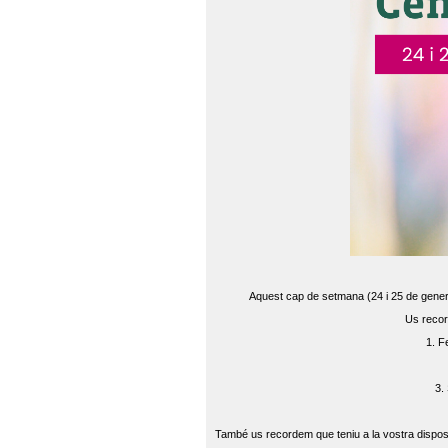
Aquest cap de setmana (24 i 25 de gener) 
Us recor
1. F
3.
També us recordem que teniu a la vostra disposi