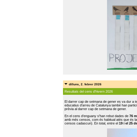
dilluns, 2. febrer 2026
Resultats del cens d'hivern 2026
El darrer cap de setmana de gener es va dur a te
educatius d’arreu de Catalunya també han participat
prèvia al darrer cap de setmana de gener.
En el cens d’enguany s'han rebut dades de
76 m
amb més censos, com és habitual atès que és la
censos cadascun). En total, entre el
19 i el 25 