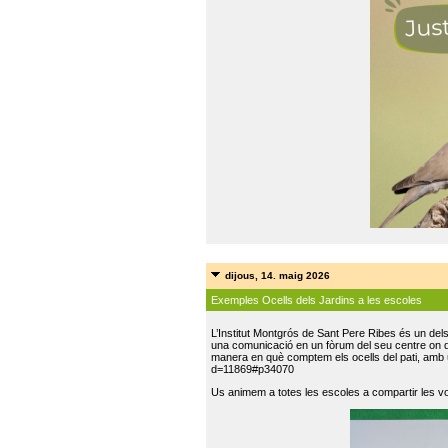
dijous, 14. maig 2026
Exemples Ocells dels Jardins a les escoles
L’Institut Montgrós de Sant Pere Ribes és un del
una comunicació en un fòrum del seu centre on do
manera en què comptem els ocells del pati, amb 
d=11869#p34070
Us animem a totes les escoles a compartir les vo