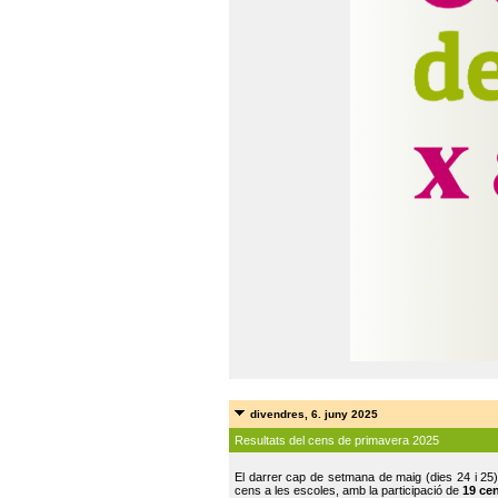
divendres, 6. juny 2025
Resultats del cens de primavera 2025
El darrer cap de setmana de maig (dies 24 i 25)
cens a les escoles, amb la participació de
19 ce