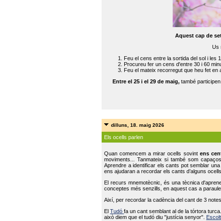
Aquest cap de se
Us 
Feu el cens entre la sortida del sol i les 
Procureu fer un cens d'entre 30 i 60 min
Feu el mateix recorregut que heu fet en 
Entre el 25 i el 29 de maig,
també participe
dilluns, 18. maig 2026
Els ocells parlen
Quan comencem a mirar ocells sovint
ens cen
moviments... Tanmateix si també som capaço
Aprendre a identificar els cants pot semblar una
ens ajudaran a recordar els cants d’alguns ocells
El recurs mnemotècnic, és una tècnica d'aprene
conceptes més senzills, en aquest cas a paraules
Així, per recordar la cadència del cant de 3 note
El
Tudó
fa un cant semblant al de la tórtora tur
això diem que el tudó diu "justícia senyor".
Escolt