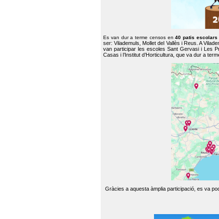
Es van dur a terme censos en
40 patis escolar
ser: Vilademuls, Mollet del Vallès i Reus. A Vilad
van participar les escoles Sant Gervasi i Les P
Casas i l’Institut d’Horticultura, que va dur a te
Gràcies a aquesta àmplia participació, es va pode