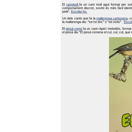
El
raspinell
fa un cant molt agut format per set
comportament discret, sovint és més fàcil ident
petit".
Escolta-ho.
Un dels cants que fa la
mallerenga carbonera
, c
la mallarenga diu: "tot ho tinc" o "tot estiu".
Escol
El
pinsà comú
fa un cant ràpid i melodiós, forma
el pinsà diu "El pinsà remena el cul, cul, cul, que 