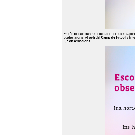
En l’àmbit dels centres educatius, el que va apor
quatre jardins. Al jardí del
Camp de futbol
s’hi v
9,2 observacions
.