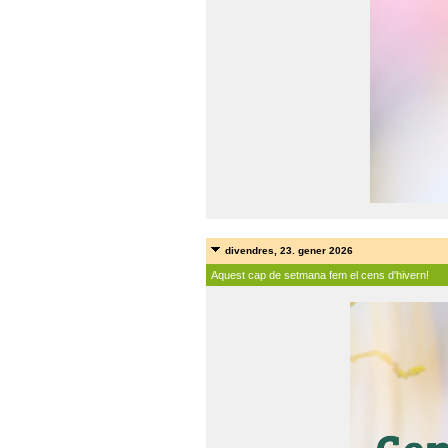
divendres, 23. gener 2026
Aquest cap de setmana fem el cens d'hivern!