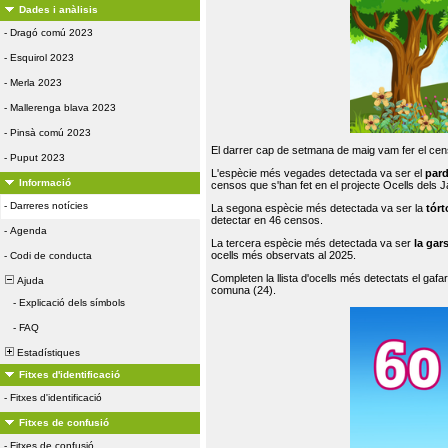
Dades i anàlisis
-
Dragó comú 2023
-
Esquirol 2023
-
Merla 2023
-
Mallerenga blava 2023
-
Pinsà comú 2023
El darrer cap de setmana de maig vam fer el cens
-
Puput 2023
L'espècie més vegades detectada va ser el
par
Informació
censos que s'han fet en el projecte Ocells dels
-
Darreres notícies
La segona espècie més detectada va ser la
tórt
detectar en 46 censos.
-
Agenda
La tercera espècie més detectada va ser
la gar
ocells més observats al 2025.
-
Codi de conducta
Completen la llista d'ocells més detectats el gafar
Ajuda
comuna (24).
-
Explicació dels símbols
-
FAQ
Estadístiques
Fitxes d'identificació
-
Fitxes d'identificació
Fitxes de confusió
-
Fitxes de confusió