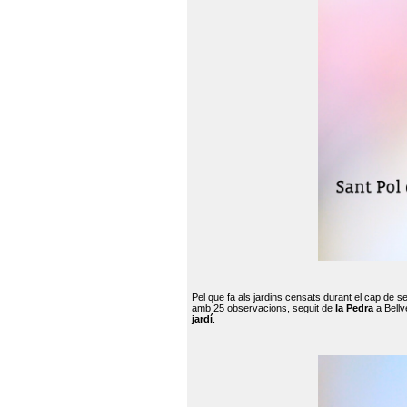
Pel que fa als jardins censats durant el cap de 
amb 25 observacions, seguit de
la Pedra
a Bellv
jardí
.