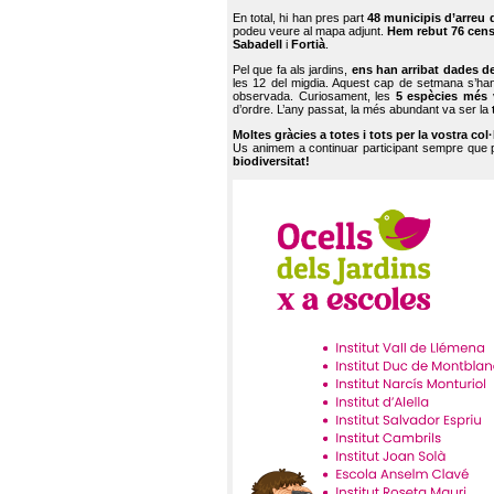
En total, hi han pres part
48 municipis d’arreu 
podeu veure al mapa adjunt.
Hem rebut 76 cen
Sabadell
i
Fortià
.
Pel que fa als jardins,
ens han arribat dades d
les 12 del migdia. Aquest cap de setmana s’han
observada. Curiosament, les
5 espècies més 
d’ordre. L’any passat, la més abundant va ser la
Moltes gràcies a totes i tots per la vostra col
Us animem a continuar participant sempre que
biodiversitat!