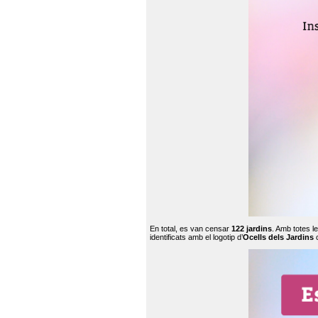
En total, es van censar
122 jardins
. Amb totes l
identificats amb el logotip d’
Ocells dels Jardins
c