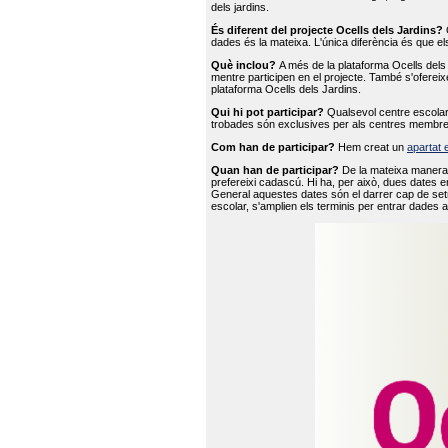
dels jardins.
És diferent del projecte Ocells dels Jardins?
O
dades és la mateixa. L'única diferència és que e
Què inclou?
A més de la plataforma Ocells dels 
mentre participen en el projecte. També s'ofereix
plataforma Ocells dels Jardins.
Qui hi pot participar?
Qualsevol centre escolar 
trobades són exclusives per als centres membre
Com han de participar?
Hem creat un
apartat 
Quan han de participar?
De la mateixa manera 
prefereixi cadascú. Hi ha, per això, dues dates e
General aquestes dates són el darrer cap de setm
escolar, s'amplien els terminis per entrar dades