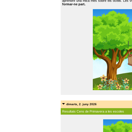
aprendre una mica més sobre els ocells. Les vo
formar-ne part.
dimarts, 2. juny 2026
Resultats Cens de Primavera a les escoles