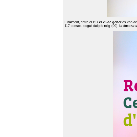
Finalment, entre el
19 i el 25 de gener
es van de
117 censos, seguit del
pit-roig
(90), la
tórtora t