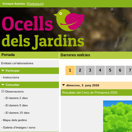
Visitant Anònim
[Participa-hi]
Portada
Darreres notícies
Entitats col·laboradores
1
2
3
4
5
6
7
Participar
-
Instruccions
Consultar
dimecres, 3. juny 2026
Observacions
Resultats del Cens de Primavera 2026
-
El darrers 2 dies
-
El darrers 5 dies
-
El darrers 15 dies
-
Mapa dels jardins
-
Galeria d'imatges i sons