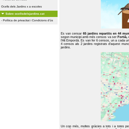
Ocells dels Jardins x a escoles
Sobre ocellsdelsjardins.cat
-
Política de privacitat i Condicions d'ús
Es van censar
65 jardins repartits en 44 mun
segon municipi amb més censos va ser
Fortià,
l'Alt Empordà. Es van fer 6 censos, un a cada u
4 censos als 2 jardins registrats d'aquest mun
jardins.
Un cop més, moltes gràcies a tots i a totes pe