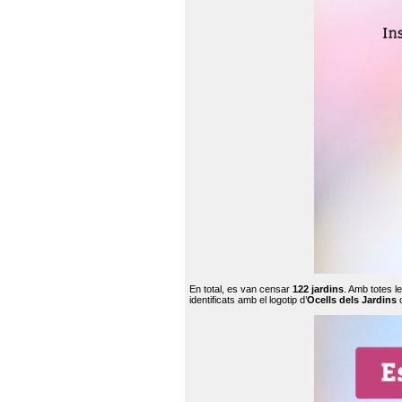
En total, es van censar
122 jardins
. Amb totes l
identificats amb el logotip d’
Ocells dels Jardins
c