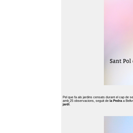
Pel que fa als jardins censats durant el cap de 
amb 25 observacions, seguit de
la Pedra
a Bellv
jardí
.