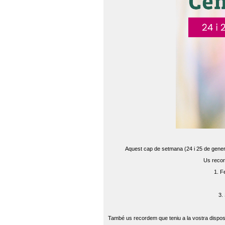
Aquest cap de setmana (24 i 25 de gener) 
Us recor
1. F
3.
També us recordem que teniu a la vostra disposi