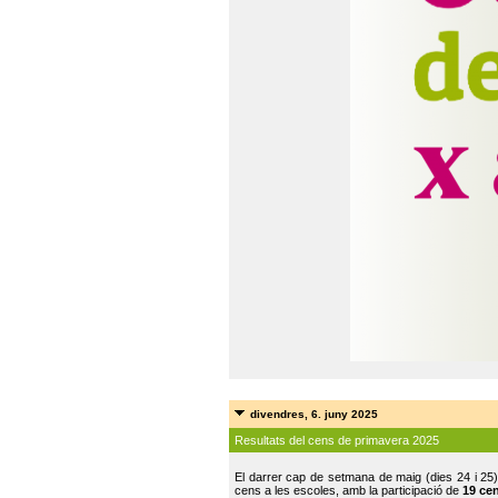
divendres, 6. juny 2025
Resultats del cens de primavera 2025
El darrer cap de setmana de maig (dies 24 i 25)
cens a les escoles, amb la participació de
19 ce