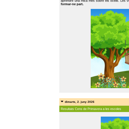
aprendre una mica més sobre els ocells. Les vo
formar-ne part.
dimarts, 2. juny 2026
Resultats Cens de Primavera a les escoles