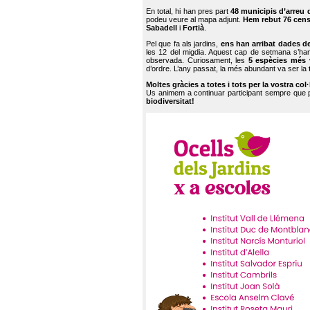
En total, hi han pres part
48 municipis d’arreu 
podeu veure al mapa adjunt.
Hem rebut 76 cen
Sabadell
i
Fortià
.
Pel que fa als jardins,
ens han arribat dades d
les 12 del migdia. Aquest cap de setmana s’han
observada. Curiosament, les
5 espècies més 
d’ordre. L’any passat, la més abundant va ser la
Moltes gràcies a totes i tots per la vostra col
Us animem a continuar participant sempre que
biodiversitat!