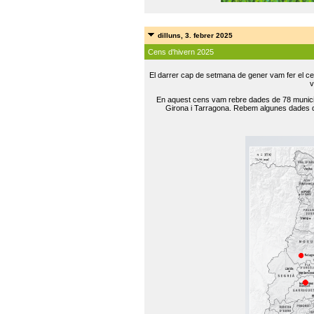
dilluns, 3. febrer 2025
Cens d'hivern 2025
El darrer cap de setmana de gener vam fer el ce
v
En aquest cens vam rebre dades de 78 municip
Girona i Tarragona. Rebem algunes dades de 