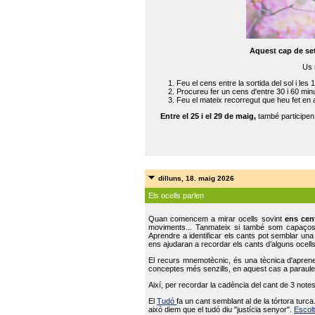
Aquest cap de se
Us 
Feu el cens entre la sortida del sol i les 
Procureu fer un cens d'entre 30 i 60 min
Feu el mateix recorregut que heu fet en 
Entre el 25 i el 29 de maig,
també participe
dilluns, 18. maig 2026
Els ocells parlen
Quan comencem a mirar ocells sovint
ens cen
moviments... Tanmateix si també som capaço
Aprendre a identificar els cants pot semblar una
ens ajudaran a recordar els cants d’alguns ocells
El recurs mnemotècnic, és una tècnica d'aprene
conceptes més senzills, en aquest cas a paraules
Així, per recordar la cadència del cant de 3 note
El
Tudó
fa un cant semblant al de la tórtora tur
això diem que el tudó diu "justícia senyor".
Escolt