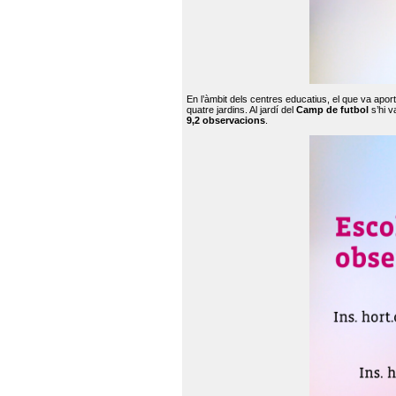
En l’àmbit dels centres educatius, el que va apor
quatre jardins. Al jardí del
Camp de futbol
s’hi v
9,2 observacions
.