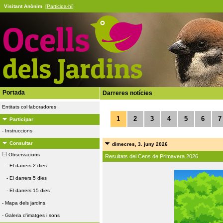
Visitant Anònim
[Participa-hi]
Portada
Darreres notícies
Entitats col·laboradores
1
2
3
4
5
6
7
Participar
-
Instruccions
Consultar
dimecres, 3. juny 2026
Observacions
Resultats del Cens de Primavera 2026
-
El darrers 2 dies
-
El darrers 5 dies
-
El darrers 15 dies
-
Mapa dels jardins
-
Galeria d'imatges i sons