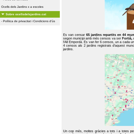
Ocells dels Jardins x a escoles
Sobre ocellsdelsjardins.cat
-
Política de privacitat i Condicions d'ús
Es van censar
65 jardins repartits en 44 mun
segon municipi amb més censos va ser
Fortià,
l'Alt Empordà. Es van fer 6 censos, un a cada u
4 censos als 2 jardins registrats d'aquest mun
jardins.
Un cop més, moltes gràcies a tots i a totes pe