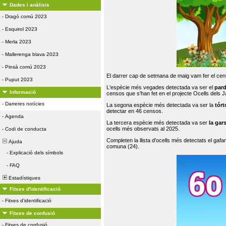
Dades i anàlisis
-
Dragó comú 2023
-
Esquirol 2023
-
Merla 2023
-
Mallerenga blava 2023
-
Pinsà comú 2023
El darrer cap de setmana de maig vam fer el cens
-
Puput 2023
L'espècie més vegades detectada va ser el
par
Informació
censos que s'han fet en el projecte Ocells dels
-
Darreres notícies
La segona espècie més detectada va ser la
tórt
detectar en 46 censos.
-
Agenda
La tercera espècie més detectada va ser
la gar
ocells més observats al 2025.
-
Codi de conducta
Completen la llista d'ocells més detectats el gafar
Ajuda
comuna (24).
-
Explicació dels símbols
-
FAQ
Estadístiques
Fitxes d'identificació
-
Fitxes d'identificació
Fitxes de confusió
-
Fitxes de confusió