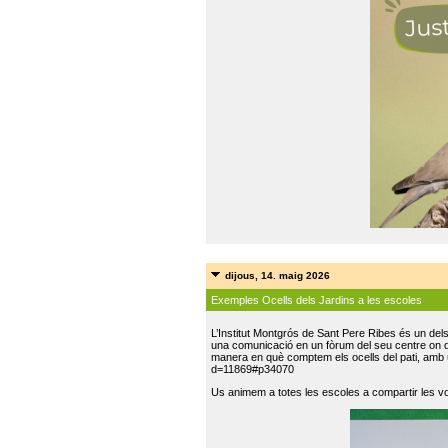
dijous, 14. maig 2026
Exemples Ocells dels Jardins a les escoles
L’Institut Montgrós de Sant Pere Ribes és un del
una comunicació en un fòrum del seu centre on do
manera en què comptem els ocells del pati, amb 
d=11869#p34070
Us animem a totes les escoles a compartir les vo