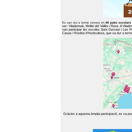
Es van dur a terme censos en
40 patis escolar
ser: Vilademuls, Mollet del Vallès i Reus. A Vilad
van participar les escoles Sant Gervasi i Les P
Casas i l’Institut d’Horticultura, que va dur a te
Gràcies a aquesta àmplia participació, es va pode