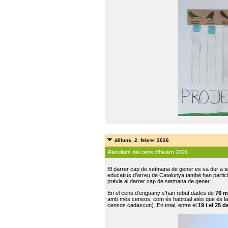
dilluns, 2. febrer 2026
Resultats del cens d'hivern 2026
El darrer cap de setmana de gener es va dur a te
educatius d’arreu de Catalunya també han participat
prèvia al darrer cap de setmana de gener.
En el cens d’enguany s'han rebut dades de
76 m
amb més censos, com és habitual atès que és la
censos cadascun). En total, entre el
19 i el 25 