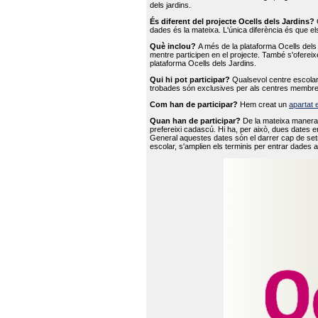
dels jardins.
És diferent del projecte Ocells dels Jardins?
O
dades és la mateixa. L'única diferència és que e
Què inclou?
A més de la plataforma Ocells dels 
mentre participen en el projecte. També s'ofereix
plataforma Ocells dels Jardins.
Qui hi pot participar?
Qualsevol centre escolar 
trobades són exclusives per als centres membre
Com han de participar?
Hem creat un
apartat 
Quan han de participar?
De la mateixa manera 
prefereixi cadascú. Hi ha, per això, dues dates e
General aquestes dates són el darrer cap de setm
escolar, s'amplien els terminis per entrar dades