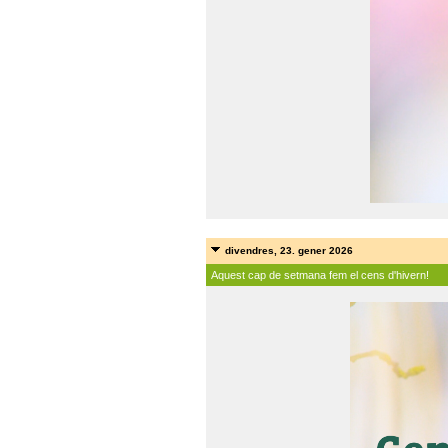
divendres, 23. gener 2026
Aquest cap de setmana fem el cens d'hivern!