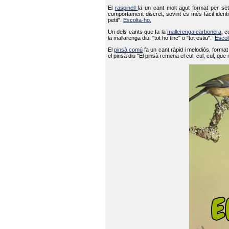
El
raspinell
fa un cant molt agut format per set
comportament discret, sovint és més fàcil ident
petit".
Escolta-ho.
Un dels cants que fa la
mallerenga carbonera
, c
la mallarenga diu: "tot ho tinc" o "tot estiu".
Escol
El
pinsà comú
fa un cant ràpid i melodiós, forma
el pinsà diu "El pinsà remena el cul, cul, cul, que 