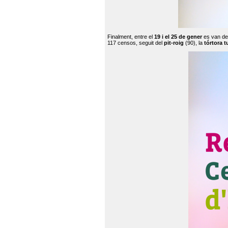
Finalment, entre el
19 i el 25 de gener
es van de
117 censos, seguit del
pit-roig
(90), la
tórtora t