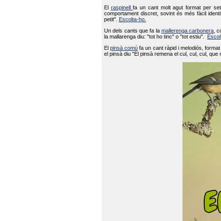
El
raspinell
fa un cant molt agut format per set
comportament discret, sovint és més fàcil ident
petit".
Escolta-ho.
Un dels cants que fa la
mallerenga carbonera
, c
la mallarenga diu: "tot ho tinc" o "tot estiu".
Escol
El
pinsà comú
fa un cant ràpid i melodiós, forma
el pinsà diu "El pinsà remena el cul, cul, cul, que 