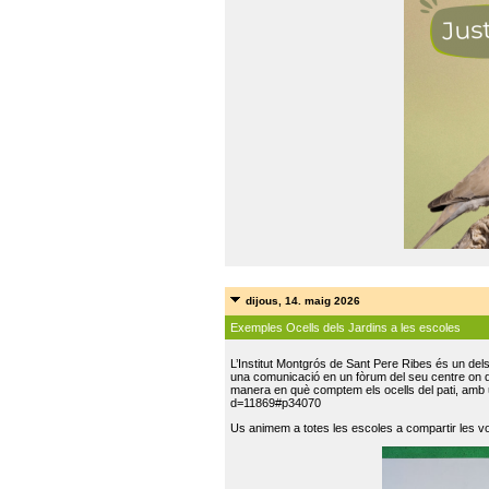
dijous, 14. maig 2026
Exemples Ocells dels Jardins a les escoles
L’Institut Montgrós de Sant Pere Ribes és un del
una comunicació en un fòrum del seu centre on do
manera en què comptem els ocells del pati, amb 
d=11869#p34070
Us animem a totes les escoles a compartir les vo