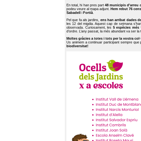
En total, hi han pres part
48 municipis d’arreu 
podeu veure al mapa adjunt.
Hem rebut 76 cen
Sabadell
i
Fortià
.
Pel que fa als jardins,
ens han arribat dades d
les 12 del migdia. Aquest cap de setmana s’han
observada. Curiosament, les
5 espècies més 
d’ordre. L’any passat, la més abundant va ser la
Moltes gràcies a totes i tots per la vostra col
Us animem a continuar participant sempre que
biodiversitat!