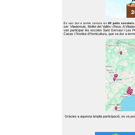
Es van dur a terme censos en
40 patis escolar
ser: Vilademuls, Mollet del Vallès i Reus. A Vilad
van participar les escoles Sant Gervasi i Les P
Casas i l’Institut d’Horticultura, que va dur a te
Gràcies a aquesta àmplia participació, es va pode