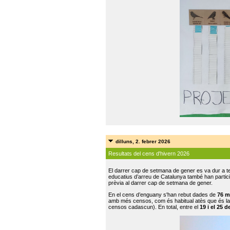
dilluns, 2. febrer 2026
Resultats del cens d'hivern 2026
El darrer cap de setmana de gener es va dur a te
educatius d’arreu de Catalunya també han participat
prèvia al darrer cap de setmana de gener.
En el cens d’enguany s'han rebut dades de
76 m
amb més censos, com és habitual atès que és la
censos cadascun). En total, entre el
19 i el 25 