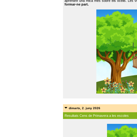
aprendre una mica més sobre els ocells. Les vo
formar-ne part.
dimarts, 2. juny 2026
Resultats Cens de Primavera a les escoles