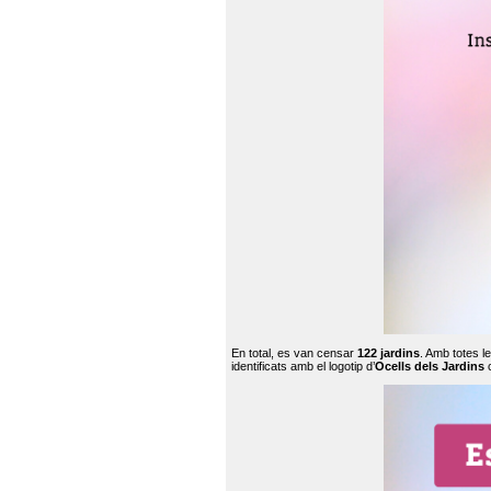
En total, es van censar
122 jardins
. Amb totes l
identificats amb el logotip d’
Ocells dels Jardins
c