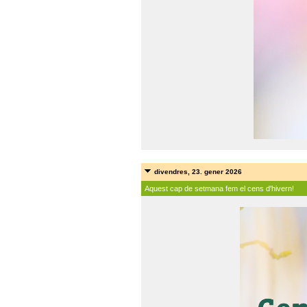
divendres, 23. gener 2026
Aquest cap de setmana fem el cens d'hivern!