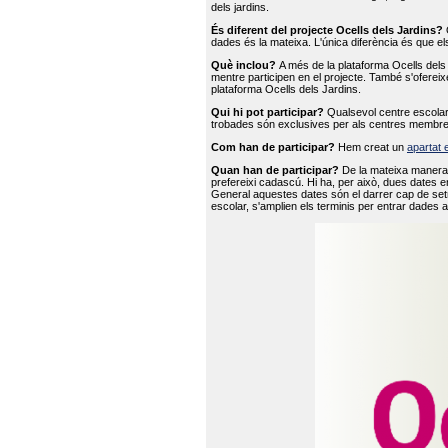
dels jardins.
És diferent del projecte Ocells dels Jardins?
O
dades és la mateixa. L'única diferència és que e
Què inclou?
A més de la plataforma Ocells dels 
mentre participen en el projecte. També s'ofereix
plataforma Ocells dels Jardins.
Qui hi pot participar?
Qualsevol centre escolar 
trobades són exclusives per als centres membre
Com han de participar?
Hem creat un
apartat 
Quan han de participar?
De la mateixa manera 
prefereixi cadascú. Hi ha, per això, dues dates e
General aquestes dates són el darrer cap de setm
escolar, s'amplien els terminis per entrar dades