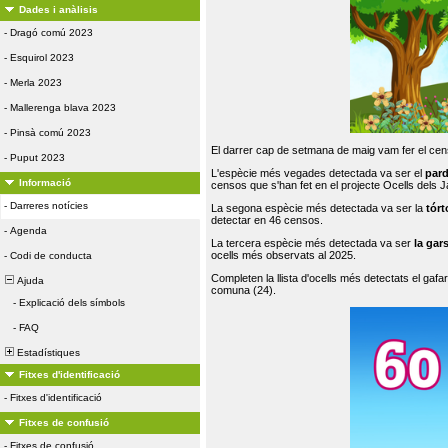
Dades i anàlisis
-
Dragó comú 2023
-
Esquirol 2023
-
Merla 2023
-
Mallerenga blava 2023
-
Pinsà comú 2023
El darrer cap de setmana de maig vam fer el cens
-
Puput 2023
L'espècie més vegades detectada va ser el
par
Informació
censos que s'han fet en el projecte Ocells dels
-
Darreres notícies
La segona espècie més detectada va ser la
tórt
detectar en 46 censos.
-
Agenda
La tercera espècie més detectada va ser
la gar
ocells més observats al 2025.
-
Codi de conducta
Completen la llista d'ocells més detectats el gafar
Ajuda
comuna (24).
-
Explicació dels símbols
-
FAQ
Estadístiques
Fitxes d'identificació
-
Fitxes d'identificació
Fitxes de confusió
-
Fitxes de confusió