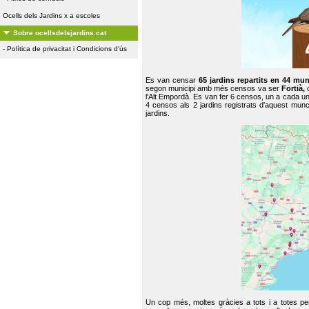
Ocells dels Jardins x a escoles
Sobre ocellsdelsjardins.cat
-
Política de privacitat i Condicions d'ús
Es van censar
65 jardins repartits en 44 mun
segon municipi amb més censos va ser
Fortià,
l'Alt Empordà. Es van fer 6 censos, un a cada u
4 censos als 2 jardins registrats d'aquest mun
jardins.
Un cop més, moltes gràcies a tots i a totes pe