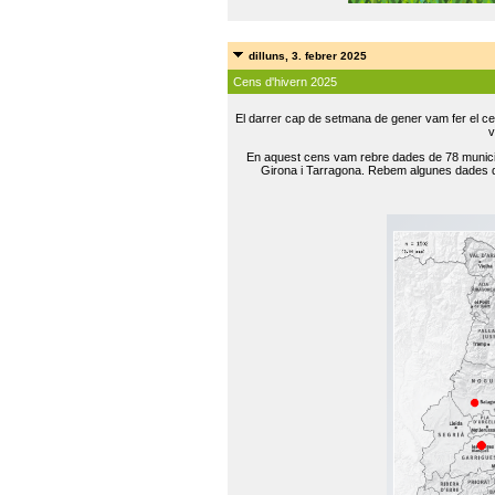
dilluns, 3. febrer 2025
Cens d'hivern 2025
El darrer cap de setmana de gener vam fer el ce
v
En aquest cens vam rebre dades de 78 municip
Girona i Tarragona. Rebem algunes dades de 