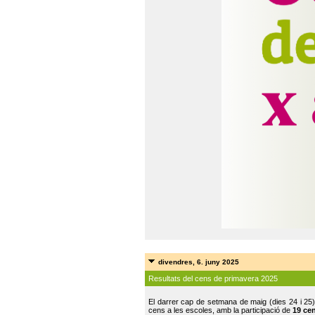
divendres, 6. juny 2025
Resultats del cens de primavera 2025
El darrer cap de setmana de maig (dies 24 i 25)
cens a les escoles, amb la participació de
19 ce