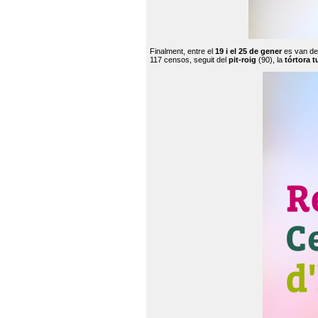
Finalment, entre el
19 i el 25 de gener
es van de
117 censos, seguit del
pit-roig
(90), la
tórtora t