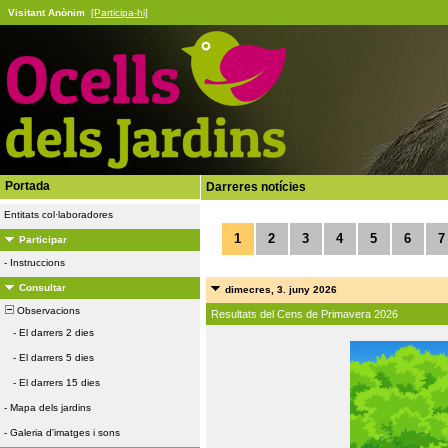
Visitant Anònim
[Participa-hi]
Portada
Darreres notícies
Entitats col·laboradores
1
2
3
4
5
6
7
Participar
-
Instruccions
Consultar
dimecres, 3. juny 2026
Observacions
Resultats del Cens de Primavera 2026
-
El darrers 2 dies
-
El darrers 5 dies
-
El darrers 15 dies
-
Mapa dels jardins
-
Galeria d'imatges i sons