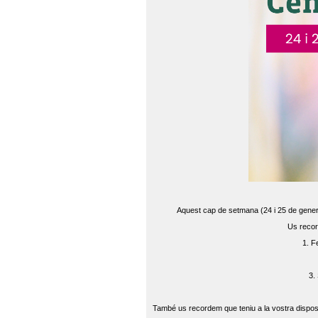
Aquest cap de setmana (24 i 25 de gener) 
Us recor
1. F
3.
També us recordem que teniu a la vostra disposi