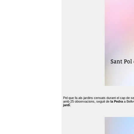
Pel que fa als jardins censats durant el cap de 
amb 25 observacions, seguit de
la Pedra
a Bellv
jardí
.