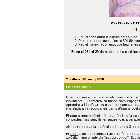
Aquest cap de se
Us 
Feu el cens entre la sortida del sol i les 
Procureu fer un cens d'entre 30 i 60 min
Feu el mateix recorregut que heu fet en 
Entre el 25 i el 29 de maig,
també participe
dilluns, 18. maig 2026
Els ocells parlen
Quan comencem a mirar ocells sovint
ens cen
moviments... Tanmateix si també som capaço
Aprendre a identificar els cants pot semblar una
ens ajudaran a recordar els cants d’alguns ocells
El recurs mnemotècnic, és una tècnica d'aprene
conceptes més senzills, en aquest cas a paraules
Així, per recordar la cadència del cant de 3 note
El
Tudó
fa un cant semblant al de la tórtora tur
això diem que el tudó diu "justícia senyor".
Escolt