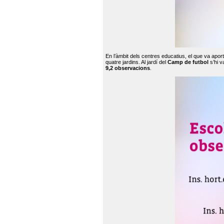
En l’àmbit dels centres educatius, el que va apor
quatre jardins. Al jardí del
Camp de futbol
s’hi v
9,2 observacions
.