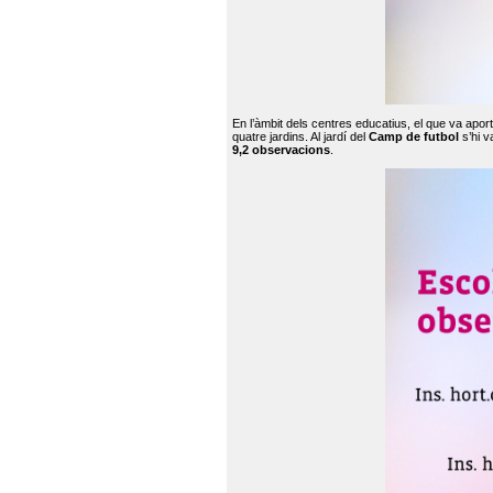
En l’àmbit dels centres educatius, el que va apor
quatre jardins. Al jardí del
Camp de futbol
s’hi v
9,2 observacions
.