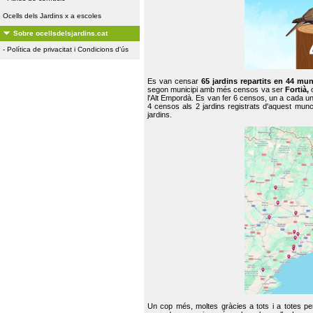
Ocells dels Jardins x a escoles
Sobre ocellsdelsjardins.cat
-
Política de privacitat i Condicions d'ús
Es van censar
65 jardins repartits en 44 mun
segon municipi amb més censos va ser
Fortià,
l'Alt Empordà. Es van fer 6 censos, un a cada u
4 censos als 2 jardins registrats d'aquest mun
jardins.
Un cop més, moltes gràcies a tots i a totes pe