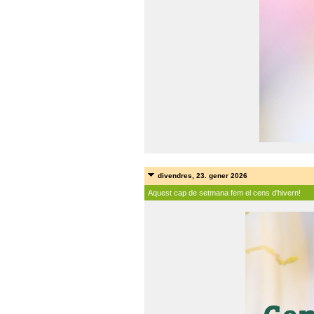
divendres, 23. gener 2026
Aquest cap de setmana fem el cens d'hivern!