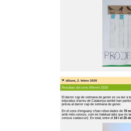
dilluns, 2. febrer 2026
Resultats del cens d'hivern 2026
El darrer cap de setmana de gener es va dur a te
educatius d’arreu de Catalunya també han participat
prèvia al darrer cap de setmana de gener.
En el cens d’enguany s'han rebut dades de
76 m
amb més censos, com és habitual atès que és la
censos cadascun). En total, entre el
19 i el 25 