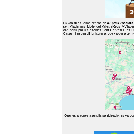
Es van dur a terme censos en
40 patis escolar
ser: Vilademuls, Mollet del Vallès i Reus. A Vilad
van participar les escoles Sant Gervasi i Les P
Casas i l’Institut d’Horticultura, que va dur a te
Gràcies a aquesta àmplia participació, es va pode