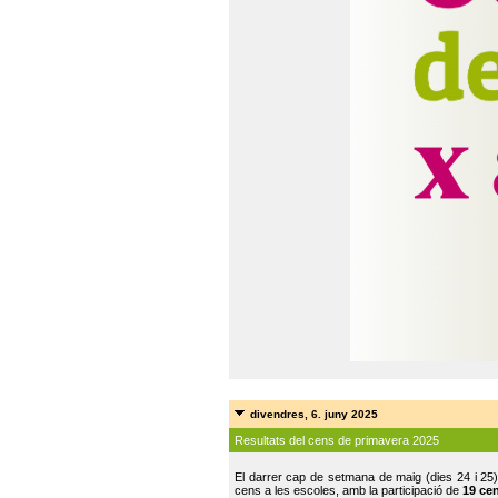
divendres, 6. juny 2025
Resultats del cens de primavera 2025
El darrer cap de setmana de maig (dies 24 i 25)
cens a les escoles, amb la participació de
19 ce