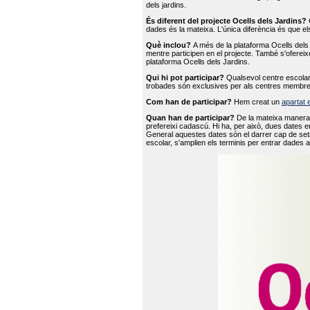
dels jardins.
És diferent del projecte Ocells dels Jardins?
O
dades és la mateixa. L'única diferència és que e
Què inclou?
A més de la plataforma Ocells dels 
mentre participen en el projecte. També s'ofereix
plataforma Ocells dels Jardins.
Qui hi pot participar?
Qualsevol centre escolar 
trobades són exclusives per als centres membre
Com han de participar?
Hem creat un
apartat 
Quan han de participar?
De la mateixa manera 
prefereixi cadascú. Hi ha, per això, dues dates e
General aquestes dates són el darrer cap de setm
escolar, s'amplien els terminis per entrar dades