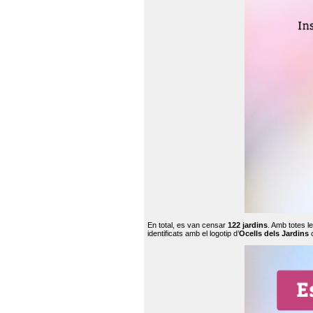
En total, es van censar
122 jardins
. Amb totes l
identificats amb el logotip d’
Ocells dels Jardins
c