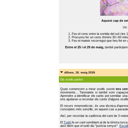
Aquest cap de se
Us 
Feu el cens entre la sortida del sol i les 
Procureu fer un cens d'entre 30 i 60 min
Feu el mateix recorregut que heu fet en 
Entre el 25 i el 29 de maig,
també participe
dilluns, 18. maig 2026
Els ocells parlen
Quan comencem a mirar ocells sovint
ens cen
moviments... Tanmateix si també som capaço
Aprendre a identificar els cants pot semblar una
ens ajudaran a recordar els cants d’alguns ocells
El recurs mnemotècnic, és una tècnica d'aprene
conceptes més senzills, en aquest cas a paraules
Així, per recordar la cadència del cant de 3 note
El
Tudó
fa un cant semblant al de la tórtora tur
això diem que el tudó diu "justícia senyor".
Escolt