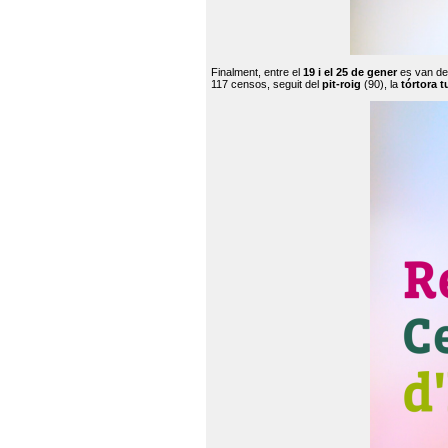
Finalment, entre el
19 i el 25 de gener
es van de
117 censos, seguit del
pit-roig
(90), la
tórtora t