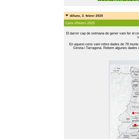
dilluns, 3. febrer 2025
Cens d'hivern 2025
El darrer cap de setmana de gener vam fer el ce
v
En aquest cens vam rebre dades de 78 municip
Girona i Tarragona. Rebem algunes dades de 