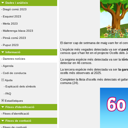
Dades i anàlisis
-
Dragó comú 2023
-
Esquirol 2023
-
Merla 2023
-
Mallerenga blava 2023
-
Pinsà comú 2023
El darrer cap de setmana de maig vam fer el cens
-
Puput 2023
L'espècie més vegades detectada va ser el
par
Informació
censos que s'han fet en el projecte Ocells dels
-
Darreres notícies
La segona espècie més detectada va ser la
tórt
detectar en 46 censos.
-
Agenda
La tercera espècie més detectada va ser
la gar
ocells més observats al 2025.
-
Codi de conducta
Completen la llista d'ocells més detectats el gafar
Ajuda
comuna (24).
-
Explicació dels símbols
-
FAQ
Estadístiques
Fitxes d'identificació
-
Fitxes d'identificació
Fitxes de confusió
-
Fitxes de confusió