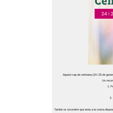
Aquest cap de setmana (24 i 25 de gener) 
Us recor
1. F
3.
També us recordem que teniu a la vostra disposi