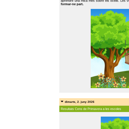
aprendre una mica més sobre els ocells. Les vo
formar-ne part.
dimarts, 2. juny 2026
Resultats Cens de Primavera a les escoles