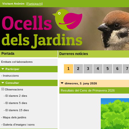
Visitant Anònim
[Participa-hi]
Portada
Darreres notícies
Entitats col·laboradores
1
2
3
4
5
6
7
Participar
-
Instruccions
Consultar
dimecres, 3. juny 2026
Observacions
Resultats del Cens de Primavera 2026
-
El darrers 2 dies
-
El darrers 5 dies
-
El darrers 15 dies
-
Mapa dels jardins
-
Galeria d'imatges i sons