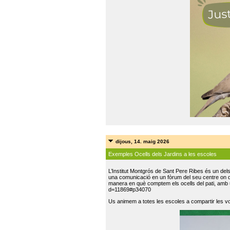
dijous, 14. maig 2026
Exemples Ocells dels Jardins a les escoles
L’Institut Montgrós de Sant Pere Ribes és un del
una comunicació en un fòrum del seu centre on do
manera en què comptem els ocells del pati, amb 
d=11869#p34070
Us animem a totes les escoles a compartir les vo