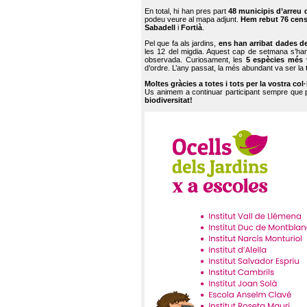
En total, hi han pres part
48 municipis d’arreu 
podeu veure al mapa adjunt.
Hem rebut 76 cen
Sabadell
i
Fortià
.
Pel que fa als jardins,
ens han arribat dades d
les 12 del migdia. Aquest cap de setmana s’han
observada. Curiosament, les
5 espècies més 
d’ordre. L’any passat, la més abundant va ser la
Moltes gràcies a totes i tots per la vostra col
Us animem a continuar participant sempre que
biodiversitat!