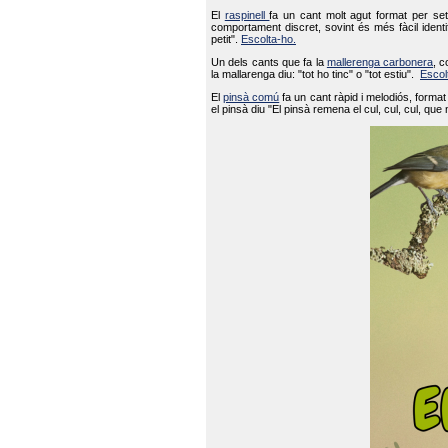
El
raspinell
fa un cant molt agut format per set
comportament discret, sovint és més fàcil ident
petit".
Escolta-ho.
Un dels cants que fa la
mallerenga carbonera
, c
la mallarenga diu: "tot ho tinc" o "tot estiu".
Escol
El
pinsà comú
fa un cant ràpid i melodiós, forma
el pinsà diu "El pinsà remena el cul, cul, cul, que 