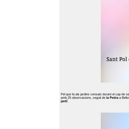
Pel que fa als jardins censats durant el cap de 
amb 25 observacions, seguit de
la Pedra
a Bellv
jardí
.