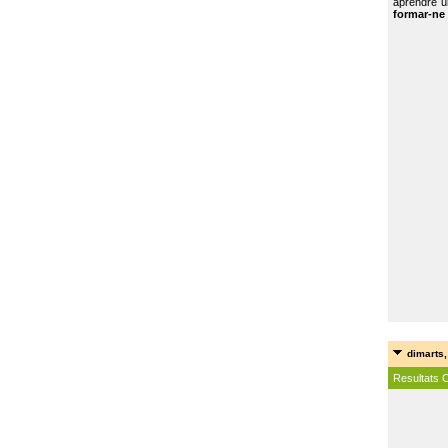
aprendre u
formar-ne 
dimarts,
Resultats 