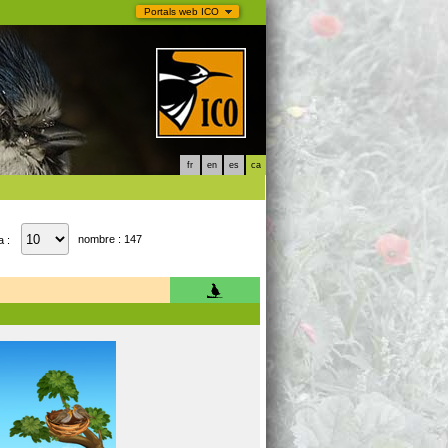
Portals web ICO
fr
en
es
ca
nombre : 147
a :