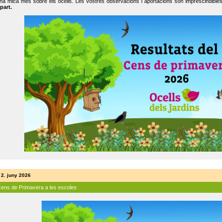
na mica més sobre els ocells. Les vostres observacions i aportacions són imprescindibles
part.
 2. juny 2026
Cens de Primavera a les escoles