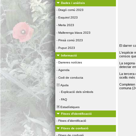
Dades i anàlisis
-
Dragó comú 2023
-
Esquirol 2023
-
Merla 2023
-
Mallerenga blava 2023
-
Pinsà comú 2023
El darrer c
-
Puput 2023
L'espècie 
Informació
censos que 
-
Darreres notícies
La segona 
detectar e
-
Agenda
La tercera
ocells més
-
Codi de conducta
Completen la
Ajuda
comuna (24
-
Explicació dels símbols
-
FAQ
Estadístiques
Fitxes d'identificació
-
Fitxes d'identificació
Fitxes de confusió
-
Fitxes de confusió