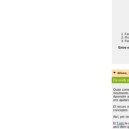
Feu
Pro
Feu
Entre e
dilluns,
Els ocells 
Quan come
moviments
Aprendre a 
ens ajudara
El recurs 
conceptes m
Així, per r
El
Tudó
fa 
això diem q