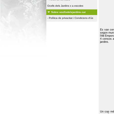
Ocells dels Jardins x a escoles
Sobre ocellsdelsjardins.cat
-
Política de privacitat i Condicions d'ús
Es van ce
segon muni
l'Alt Empor
4 censos a
jardins.
Un cop més