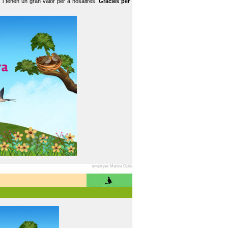
 i tenen un gran valor per a nosaltres.
Gràcies per
enviat per Marina Cuito