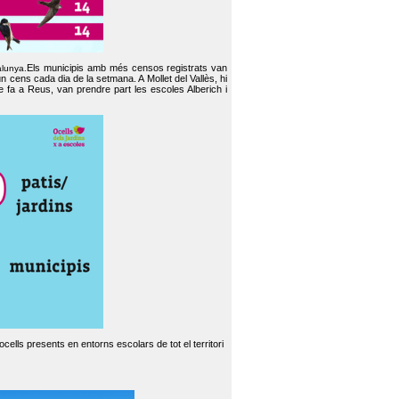
Els municipis amb més censos registrats van
alunya.
un cens cada dia de la setmana. A Mollet del Vallès, hi
e fa a Reus, van prendre part les escoles Alberich i
cells presents en entorns escolars de tot el territori