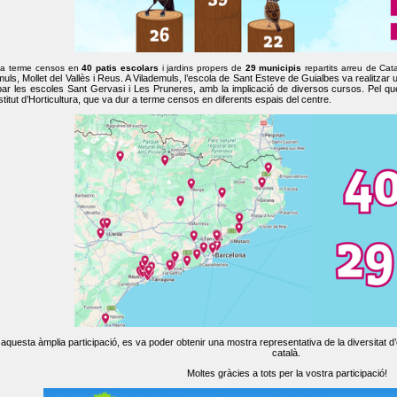
 a terme censos en
40 patis escolars
i jardins propers de
29 municipis
repartits arreu de Cat
muls, Mollet del Vallès i Reus. A Vilademuls, l’escola de Sant Esteve de Guialbes va realitzar 
par les escoles Sant Gervasi i Les Pruneres, amb la implicació de diversos cursos. Pel qu
nstitut d’Horticultura, que va dur a terme censos en diferents espais del centre.
aquesta àmplia participació, es va poder obtenir una mostra representativa de la diversitat d’o
català.
Moltes gràcies a tots per la vostra participació!