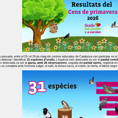
passada, entre el 25 i el 29 de maig els centres educatius de Catalunya van participar en el
 detectar i identificar
31 espècies d'ocells.
L'espècie més detectada va ser el
pardal comú
s detectada va ser la
garsa, amb 26 observacions
, seguida del
pardal xarrec
, registrat 
es completa amb l’oreneta vulgar, el tudó, la tórtora turca, el colom, la merla, el falciot negre