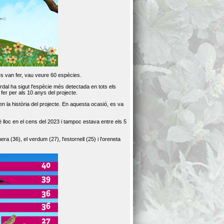
es van fer, vau veure 60 espècies.
dal ha sigut l'espècie més detectada en tots els
er per als 10 anys del projecte.
 la història del projecte. En aquesta ocasió, es va
loc en el cens del 2023 i tampoc estava entre els 5
ra (36), el verdum (27), l'estornell (25) i l'oreneta