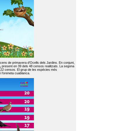
 cens de primavera d'Ocells dels Jardins. En conjunt,
,
present en 39 dels 48 censos realitzats. La segona
en 22 censos. El grup de les espècies més
 i l’oreneta cuablanca.