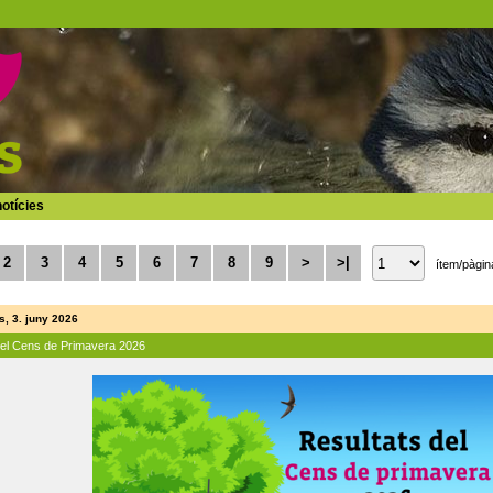
otícies
2
3
4
5
6
7
8
9
>
>|
ítem/pàgin
, 3. juny 2026
del Cens de Primavera 2026