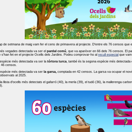
ap de setmana de maig vam fer el cens de primavera al projecte. D'entre els 76 censos que 
més vegades detectada va ser el
pardal comú
, que va aparèxer en 66 dels 76 censos. El par
s'han fet en el projecte Ocells dels Jardins. Podeu comprovar-ho al
recull especial
que vam f
espècie més detectada va ser la
tórtora turca
, també és la segona espècie més detectada en
n 46 censos.
 espècie més detectada va ser
la garsa,
comptada en 42 censos. La garsa va ocupar el novè l
 observats al 2025.
 llista d'ocells més detectats el gafarró (40), la merla (39), el tudó (36), la mallerenga carbone
).