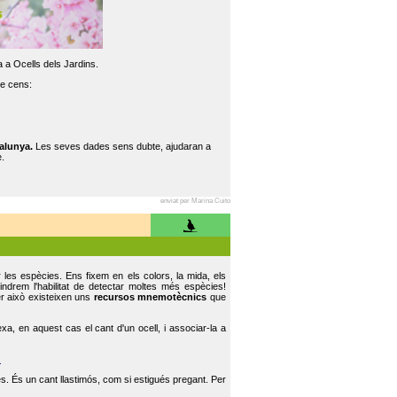
 a Ocells dels Jardins.
re cens:
alunya.
Les seves dades sens dubte, ajudaran a
.
enviat per Marina Cuito
r les espècies. Ens fixem en els colors, la mida, els
indrem l'habilitat de detectar moltes més espècies!
er això existeixen uns
recursos mnemotècnics
que
, en aquest cas el cant d'un ocell, i associar-la a
.
s. És un cant llastimós, com si estigués pregant. Per