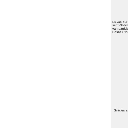
Es van dur
ser: Vilade
van partici
Casas i l’I
Gràcies a 