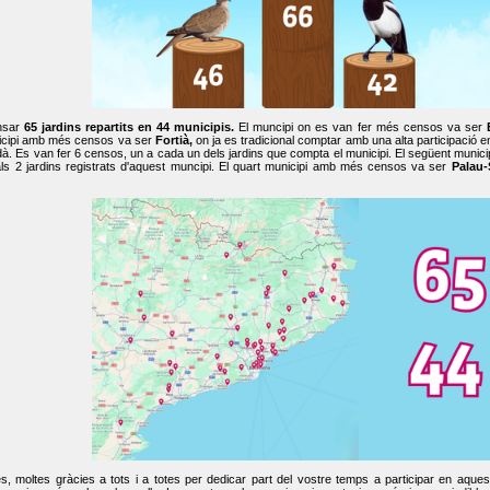
nsar
65 jardins repartits en 44 municipis.
El muncipi on es van fer més censos va ser
cipi amb més censos va ser
Fortià,
on ja es tradicional comptar amb una alta participació 
dà. Es van fer 6 censos, un a cada un dels jardins que compta el municipi. El següent mun
ls 2 jardins registrats d'aquest muncipi. El quart municipi amb més censos va ser
Palau-
, moltes gràcies a tots i a totes per dedicar part del vostre temps a participar en aque