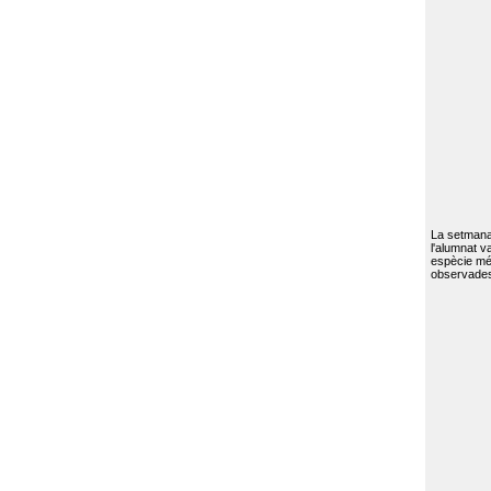
La setmana 
l'alumnat va
espècie mé
observades 