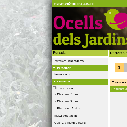
Visitant Anònim
[Participa-hi]
Portada
Darreres n
Entitats col·laboradores
1
Participar
-
Instruccions
Consultar
dimecres
Observacions
Resultats 
-
El darrers 2 dies
-
El darrers 5 dies
-
El darrers 15 dies
-
Mapa dels jardins
-
Galeria d'imatges i sons