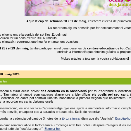
Aquest cap de setmana 30 i 31 de maig,
celebrem el cens de primavera
Us recordem alguns consells per fer correctament el vost
 el cens entre la sortida del sol i les 11 del matí
cureu fer un cens d'entre 30 i 60 minuts
 el mateix recorregut que heu fet en anteriors ocasions.
l 25 i el 29 de maig,
també participen en el cens desenes de
centres educatius de tot Cat
enriquir la informació que obtenim gràcies al projecte
Moltes gràcies a tots per la vostra col·laboració!
 18. maig 2026
parlen
ncem a mirar ocells sovint
ens centrem en la observació
per tal d’aprendre a identifica
... Tanmateix si també som capaços d’aprendre a
identificar els ocells pel seu cant,
t
identificar els cants pot semblar una fita inabastable la primera vegada que ho intentem. P
n a recordar els cants d’alguns ocells.
mnemotècnic, és una tècnica d'aprenentatge qye ens ajuda a memoritzar informació complexa
és senzills, en aquest cas a paraules o frases clau fàcils de recordar.
ecordar la cadència del cant de 3 notes de la
tórtura turca
, diem que diu "Justícia".
Escolta-ho
un cant semblant al de la tórtora turca. Comença amb tres notes i després n'afegeix dues mé
ue el tudó diu "justícia senyor".
Escolta-ho.