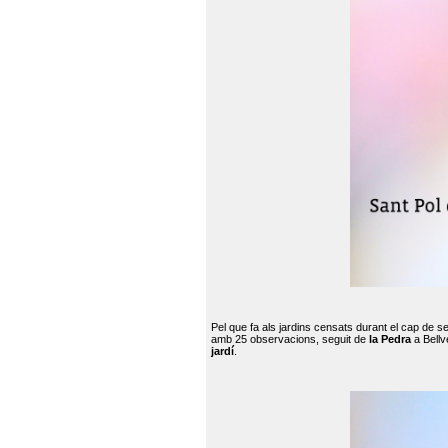
Pel que fa als jardins censats durant el cap de 
amb 25 observacions, seguit de
la Pedra
a Bellv
jardí
.