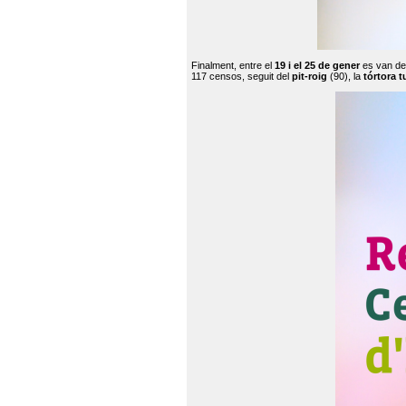
Finalment, entre el
19 i el 25 de gener
es van de
117 censos, seguit del
pit-roig
(90), la
tórtora t