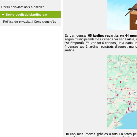
Ocells dels Jardins x a escoles
Sobre ocellsdelsjardins.cat
-
Política de privacitat i Condicions d'ús
Es van censar
65 jardins repartits en 44 mun
segon municipi amb més censos va ser
Fortià,
l'Alt Empordà. Es van fer 6 censos, un a cada u
4 censos als 2 jardins registrats d'aquest mun
jardins.
Un cop més, moltes gràcies a tots i a totes pe