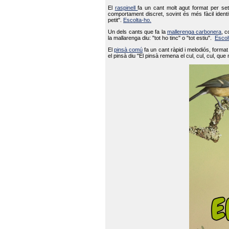
El
raspinell
fa un cant molt agut format per set
comportament discret, sovint és més fàcil ident
petit".
Escolta-ho.
Un dels cants que fa la
mallerenga carbonera
, c
la mallarenga diu: "tot ho tinc" o "tot estiu".
Escol
El
pinsà comú
fa un cant ràpid i melodiós, forma
el pinsà diu "El pinsà remena el cul, cul, cul, que 