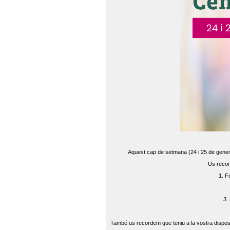
Aquest cap de setmana (24 i 25 de gener) 
Us recor
1. F
3.
També us recordem que teniu a la vostra disposi