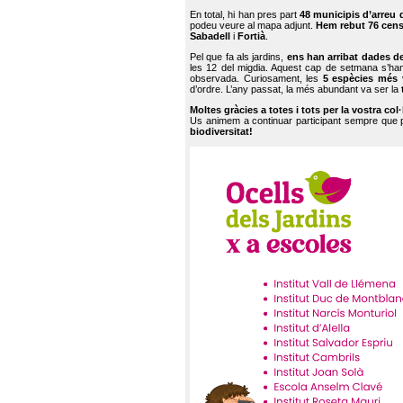
En total, hi han pres part
48 municipis d’arreu 
podeu veure al mapa adjunt.
Hem rebut 76 cen
Sabadell
i
Fortià
.
Pel que fa als jardins,
ens han arribat dades d
les 12 del migdia. Aquest cap de setmana s’han
observada. Curiosament, les
5 espècies més 
d’ordre. L’any passat, la més abundant va ser la
Moltes gràcies a totes i tots per la vostra col
Us animem a continuar participant sempre que
biodiversitat!