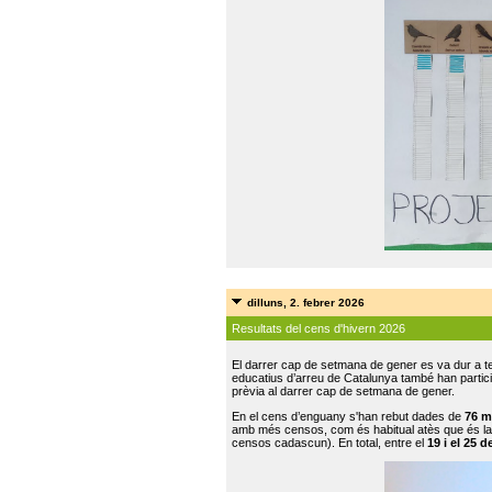
dilluns, 2. febrer 2026
Resultats del cens d'hivern 2026
El darrer cap de setmana de gener es va dur a te
educatius d’arreu de Catalunya també han participat
prèvia al darrer cap de setmana de gener.
En el cens d’enguany s'han rebut dades de
76 m
amb més censos, com és habitual atès que és la
censos cadascun). En total, entre el
19 i el 25 