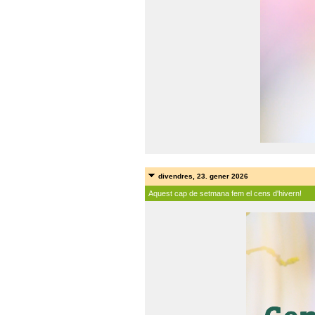
divendres, 23. gener 2026
Aquest cap de setmana fem el cens d'hivern!