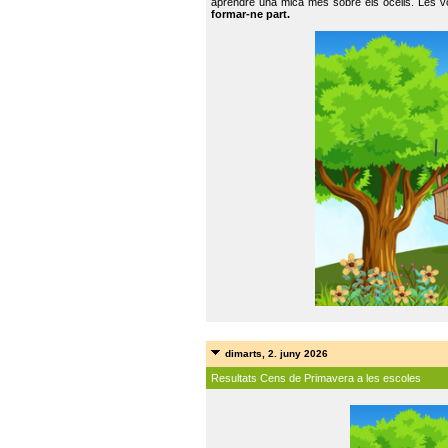
aprendre una mica més sobre els ocells. Les vo
formar-ne part.
dimarts, 2. juny 2026
Resultats Cens de Primavera a les escoles