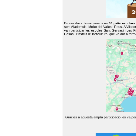
Es van dur a terme censos en
40 patis escolar
ser: Vilademuls, Mollet del Vallès i Reus. A Vilad
van participar les escoles Sant Gervasi i Les P
Casas i l’Institut d’Horticultura, que va dur a te
Gràcies a aquesta àmplia participació, es va pode