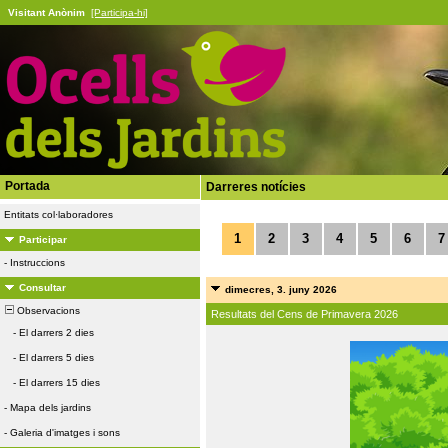
Visitant Anònim
[Participa-hi]
Portada
Darreres notícies
Entitats col·laboradores
1
2
3
4
5
6
7
Participar
-
Instruccions
Consultar
dimecres, 3. juny 2026
Observacions
Resultats del Cens de Primavera 2026
-
El darrers 2 dies
-
El darrers 5 dies
-
El darrers 15 dies
-
Mapa dels jardins
-
Galeria d'imatges i sons