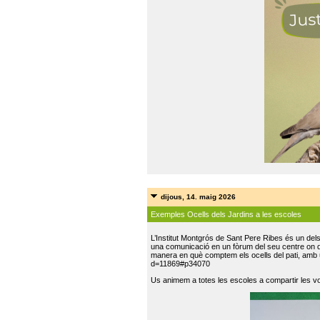
dijous, 14. maig 2026
Exemples Ocells dels Jardins a les escoles
L’Institut Montgrós de Sant Pere Ribes és un del
una comunicació en un fòrum del seu centre on do
manera en què comptem els ocells del pati, amb 
d=11869#p34070
Us animem a totes les escoles a compartir les vo