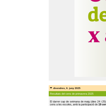
divendres, 6. juny 2025
Resultats del cens de primavera 2025
El darrer cap de setmana de maig (dies 24 i 25)
cens a les escoles, amb la participació de
19 ce