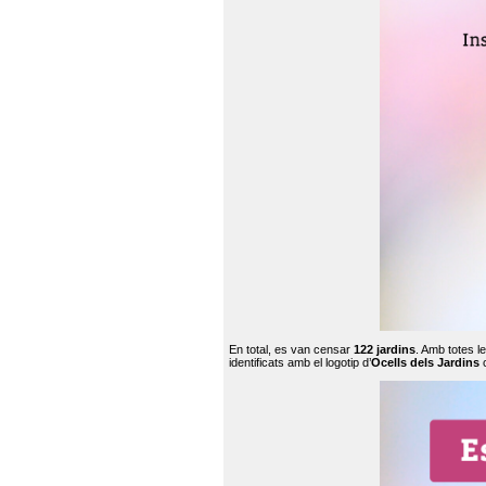
En total, es van censar
122 jardins
. Amb totes l
identificats amb el logotip d’
Ocells dels Jardins
c