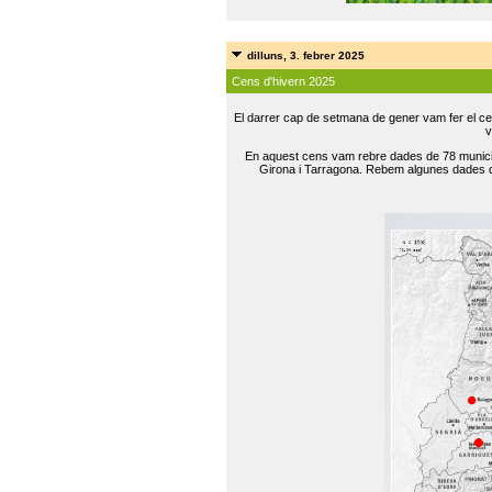
dilluns, 3. febrer 2025
Cens d'hivern 2025
El darrer cap de setmana de gener vam fer el ce
v
En aquest cens vam rebre dades de 78 municip
Girona i Tarragona. Rebem algunes dades de 