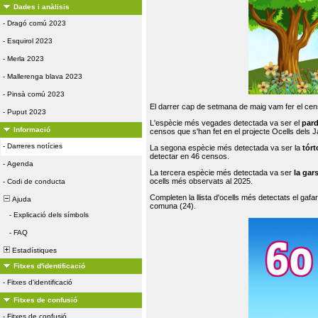
Dades i anàlisis
-
Dragó comú 2023
-
Esquirol 2023
-
Merla 2023
-
Mallerenga blava 2023
-
Pinsà comú 2023
El darrer cap de setmana de maig vam fer el cens
-
Puput 2023
L'espècie més vegades detectada va ser el
par
Informació
censos que s'han fet en el projecte Ocells dels
-
Darreres notícies
La segona espècie més detectada va ser la
tórt
detectar en 46 censos.
-
Agenda
La tercera espècie més detectada va ser
la gar
ocells més observats al 2025.
-
Codi de conducta
Completen la llista d'ocells més detectats el gafar
Ajuda
comuna (24).
-
Explicació dels símbols
-
FAQ
Estadístiques
Fitxes d'identificació
-
Fitxes d'identificació
Fitxes de confusió
-
Fitxes de confusió