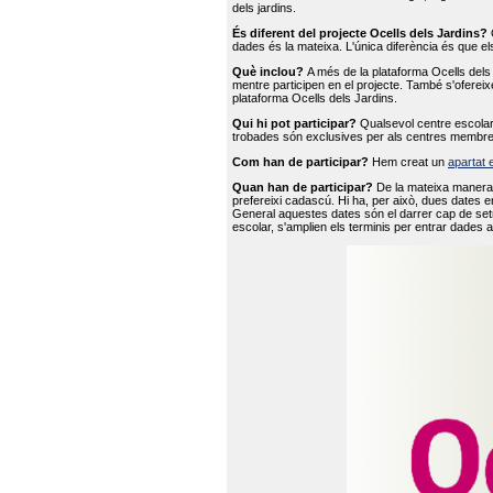
dels jardins.
És diferent del projecte Ocells dels Jardins?
O
dades és la mateixa. L'única diferència és que e
Què inclou?
A més de la plataforma Ocells dels 
mentre participen en el projecte. També s'ofereix
plataforma Ocells dels Jardins.
Qui hi pot participar?
Qualsevol centre escolar 
trobades són exclusives per als centres membre
Com han de participar?
Hem creat un
apartat 
Quan han de participar?
De la mateixa manera 
prefereixi cadascú. Hi ha, per això, dues dates e
General aquestes dates són el darrer cap de setm
escolar, s'amplien els terminis per entrar dades