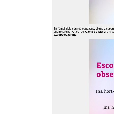
En l’àmbit dels centres educatius, el que va apor
quatre jardins. Al jardí del
Camp de futbol
s’hi v
9,2 observacions
.