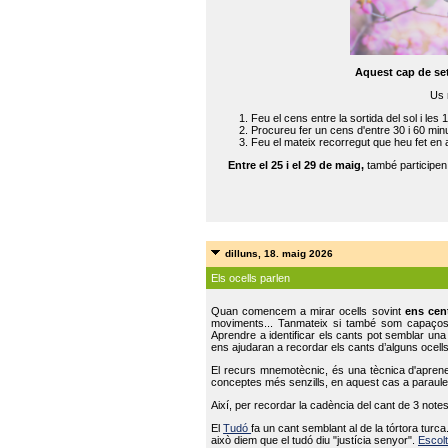
Aquest cap de se
Us 
Feu el cens entre la sortida del sol i les 
Procureu fer un cens d'entre 30 i 60 min
Feu el mateix recorregut que heu fet en 
Entre el 25 i el 29 de maig,
també participe
dilluns, 18. maig 2026
Els ocells parlen
Quan comencem a mirar ocells sovint
ens cen
moviments... Tanmateix si també som capaço
Aprendre a identificar els cants pot semblar una
ens ajudaran a recordar els cants d’alguns ocells
El recurs mnemotècnic, és una tècnica d'aprene
conceptes més senzills, en aquest cas a paraules
Així, per recordar la cadència del cant de 3 note
El
Tudó
fa un cant semblant al de la tórtora tur
això diem que el tudó diu "justícia senyor".
Escolt