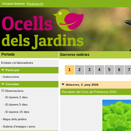
Visitant Anònim
[Participa-hi]
Portada
Darreres notícies
Entitats col·laboradores
1
2
3
4
5
6
7
Participar
-
Instruccions
Consultar
dimecres, 3. juny 2026
Observacions
Resultats del Cens de Primavera 2026
-
El darrers 2 dies
-
El darrers 5 dies
-
El darrers 15 dies
-
Mapa dels jardins
-
Galeria d'imatges i sons