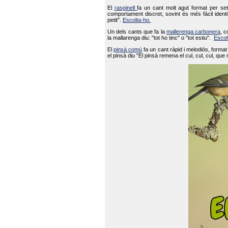
El
raspinell
fa un cant molt agut format per set
comportament discret, sovint és més fàcil ident
petit".
Escolta-ho.
Un dels cants que fa la
mallerenga carbonera
, c
la mallarenga diu: "tot ho tinc" o "tot estiu".
Escol
El
pinsà comú
fa un cant ràpid i melodiós, forma
el pinsà diu "El pinsà remena el cul, cul, cul, que 