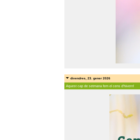
divendres, 23. gener 2026
Aquest cap de setmana fem el cens d'hivern!