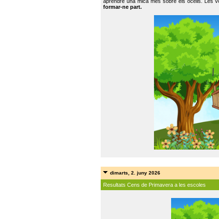
aprendre una mica més sobre els ocells. Les vo
formar-ne part.
dimarts, 2. juny 2026
Resultats Cens de Primavera a les escoles