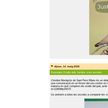
dijous, 14. maig 2026
Exemples Ocells dels Jardins a les escoles
L’Institut Montgrós de Sant Pere Ribes és un del
una comunicació en un fòrum del seu centre on do
manera en què comptem els ocells del pati, amb 
d=11869#p34070
Us animem a totes les escoles a compartir les vo