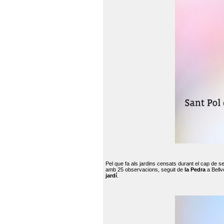
Pel que fa als jardins censats durant el cap de 
amb 25 observacions, seguit de
la Pedra
a Bellv
jardí
.