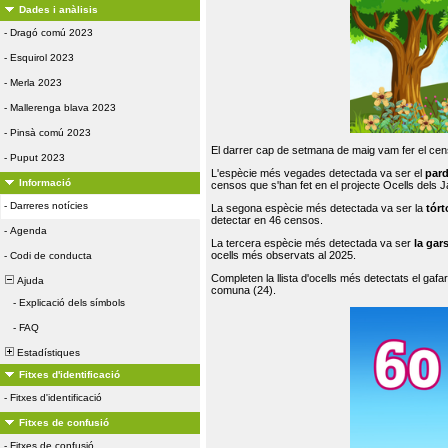
Dades i anàlisis
-
Dragó comú 2023
-
Esquirol 2023
-
Merla 2023
-
Mallerenga blava 2023
-
Pinsà comú 2023
El darrer cap de setmana de maig vam fer el cens
-
Puput 2023
L'espècie més vegades detectada va ser el
par
Informació
censos que s'han fet en el projecte Ocells dels
-
Darreres notícies
La segona espècie més detectada va ser la
tórt
detectar en 46 censos.
-
Agenda
La tercera espècie més detectada va ser
la gar
ocells més observats al 2025.
-
Codi de conducta
Completen la llista d'ocells més detectats el gafar
Ajuda
comuna (24).
-
Explicació dels símbols
-
FAQ
Estadístiques
Fitxes d'identificació
-
Fitxes d'identificació
Fitxes de confusió
-
Fitxes de confusió