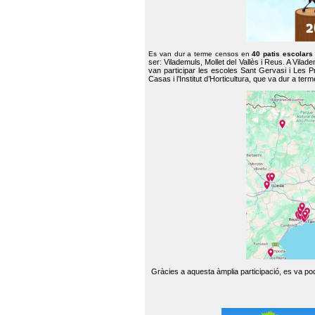
Es van dur a terme censos en
40 patis escolar
ser: Vilademuls, Mollet del Vallès i Reus. A Vilad
van participar les escoles Sant Gervasi i Les P
Casas i l’Institut d’Horticultura, que va dur a te
Gràcies a aquesta àmplia participació, es va pode