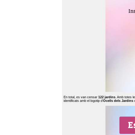
En total, es van censar
122 jardins
. Amb totes l
identificats amb el logotip d’
Ocells dels Jardins
c