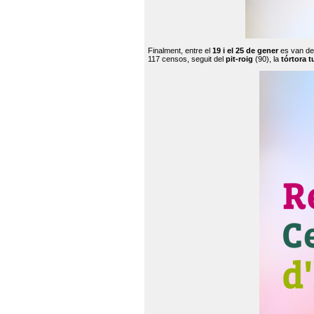
Finalment, entre el
19 i el 25 de gener
es van de
117 censos, seguit del
pit-roig
(90), la
tórtora t