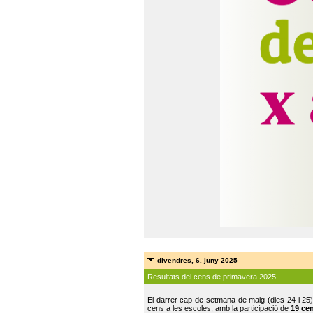
divendres, 6. juny 2025
Resultats del cens de primavera 2025
El darrer cap de setmana de maig (dies 24 i 25)
cens a les escoles, amb la participació de
19 ce