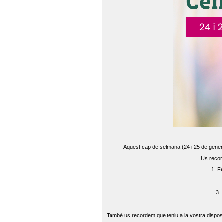
Aquest cap de setmana (24 i 25 de gener) 
Us recor
1. F
3.
També us recordem que teniu a la vostra disposi