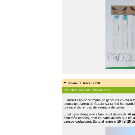
dilluns, 2. febrer 2026
Resultats del cens d'hivern 2026
El darrer cap de setmana de gener es va dur a te
educatius d’arreu de Catalunya també han participat
prèvia al darrer cap de setmana de gener.
En el cens d’enguany s'han rebut dades de
76 m
amb més censos, com és habitual atès que és la
censos cadascun). En total, entre el
19 i el 25 