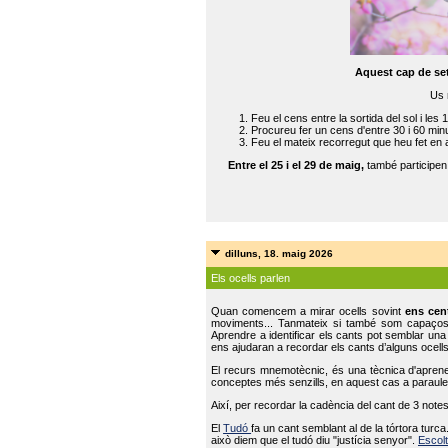
Aquest cap de se
Us 
Feu el cens entre la sortida del sol i les 
Procureu fer un cens d'entre 30 i 60 min
Feu el mateix recorregut que heu fet en 
Entre el 25 i el 29 de maig,
també participe
dilluns, 18. maig 2026
Els ocells parlen
Quan comencem a mirar ocells sovint
ens cen
moviments... Tanmateix si també som capaço
Aprendre a identificar els cants pot semblar una
ens ajudaran a recordar els cants d’alguns ocells
El recurs mnemotècnic, és una tècnica d'aprene
conceptes més senzills, en aquest cas a paraules
Així, per recordar la cadència del cant de 3 note
El
Tudó
fa un cant semblant al de la tórtora tur
això diem que el tudó diu "justícia senyor".
Escolt