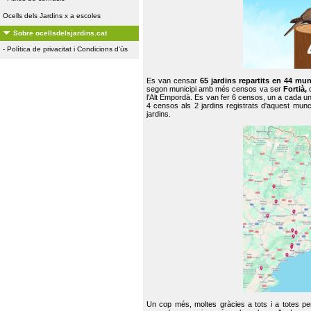
Ocells dels Jardins x a escoles
Sobre ocellsdelsjardins.cat
-
Política de privacitat i Condicions d'ús
Es van censar
65 jardins repartits en 44 mun
segon municipi amb més censos va ser
Fortià,
l'Alt Empordà. Es van fer 6 censos, un a cada u
4 censos als 2 jardins registrats d'aquest mun
jardins.
Un cop més, moltes gràcies a tots i a totes pe