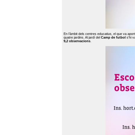
En l’àmbit dels centres educatius, el que va apor
quatre jardins. Al jardí del
Camp de futbol
s’hi v
9,2 observacions
.