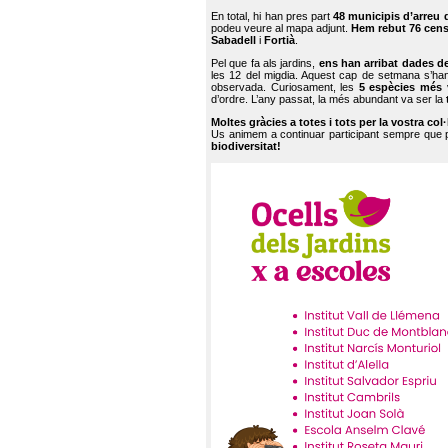
En total, hi han pres part
48 municipis d’arreu 
podeu veure al mapa adjunt.
Hem rebut 76 cen
Sabadell
i
Fortià
.
Pel que fa als jardins,
ens han arribat dades d
les 12 del migdia. Aquest cap de setmana s’han
observada. Curiosament, les
5 espècies més 
d’ordre. L’any passat, la més abundant va ser la
Moltes gràcies a totes i tots per la vostra col
Us animem a continuar participant sempre que
biodiversitat!