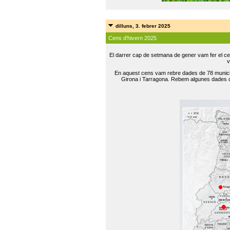
dilluns, 3. febrer 2025
Cens d'hivern 2025
El darrer cap de setmana de gener vam fer el ce
v
En aquest cens vam rebre dades de 78 municip
Girona i Tarragona. Rebem algunes dades de 