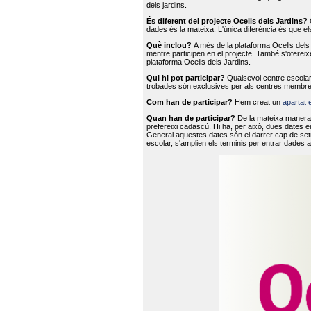
dels jardins.
És diferent del projecte Ocells dels Jardins?
O
dades és la mateixa. L'única diferència és que e
Què inclou?
A més de la plataforma Ocells dels 
mentre participen en el projecte. També s'ofereix
plataforma Ocells dels Jardins.
Qui hi pot participar?
Qualsevol centre escolar 
trobades són exclusives per als centres membre
Com han de participar?
Hem creat un
apartat 
Quan han de participar?
De la mateixa manera 
prefereixi cadascú. Hi ha, per això, dues dates e
General aquestes dates són el darrer cap de setm
escolar, s'amplien els terminis per entrar dades