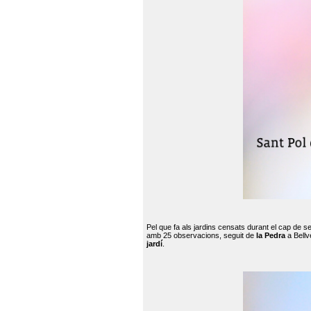
Pel que fa als jardins censats durant el cap de 
amb 25 observacions, seguit de
la Pedra
a Bellv
jardí
.