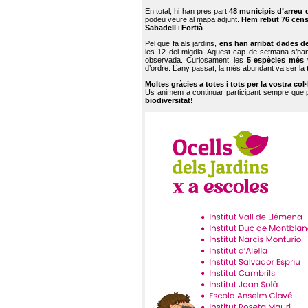
En total, hi han pres part
48 municipis d’arreu 
podeu veure al mapa adjunt.
Hem rebut 76 cen
Sabadell
i
Fortià
.
Pel que fa als jardins,
ens han arribat dades d
les 12 del migdia. Aquest cap de setmana s’han
observada. Curiosament, les
5 espècies més 
d’ordre. L’any passat, la més abundant va ser la
Moltes gràcies a totes i tots per la vostra col
Us animem a continuar participant sempre que
biodiversitat!