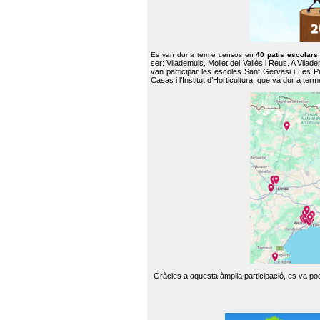
Es van dur a terme censos en
40 patis escolar
ser: Vilademuls, Mollet del Vallès i Reus. A Vilad
van participar les escoles Sant Gervasi i Les P
Casas i l’Institut d’Horticultura, que va dur a te
Gràcies a aquesta àmplia participació, es va pode