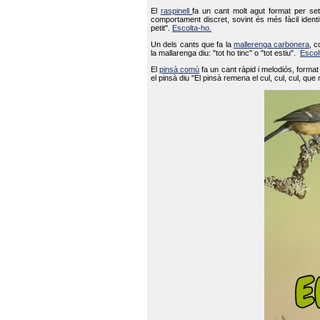
El
raspinell
fa un cant molt agut format per set
comportament discret, sovint és més fàcil ident
petit".
Escolta-ho.
Un dels cants que fa la
mallerenga carbonera
, c
la mallarenga diu: "tot ho tinc" o "tot estiu".
Escol
El
pinsà comú
fa un cant ràpid i melodiós, forma
el pinsà diu "El pinsà remena el cul, cul, cul, que 