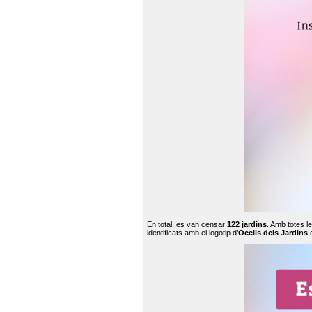
En total, es van censar
122 jardins
. Amb totes l
identificats amb el logotip d’
Ocells dels Jardins
c