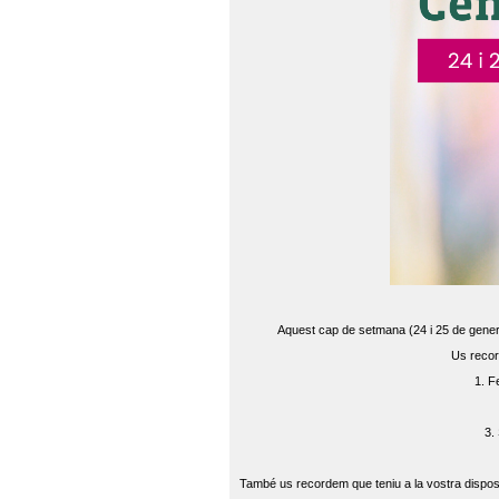
Aquest cap de setmana (24 i 25 de gener) 
Us recor
1. F
3.
També us recordem que teniu a la vostra disposi