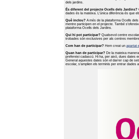
dels jardins.
És diferent del projecte Ocells dels Jardins?
O
dades és la mateixa. L'única diferència és que e
Què inclou?
A més de la plataforma Ocells dels 
mentre participen en el projecte. També s'ofereix
plataforma Ocells dels Jardins.
Qui hi pot participar?
Qualsevol centre escolar 
trobades són exclusives per als centres membre
Com han de participar?
Hem creat un
apartat 
Quan han de participar?
De la mateixa manera 
prefereixi cadascú. Hi ha, per això, dues dates e
General aquestes dates són el darrer cap de setm
escolar, s'amplien els terminis per entrar dades