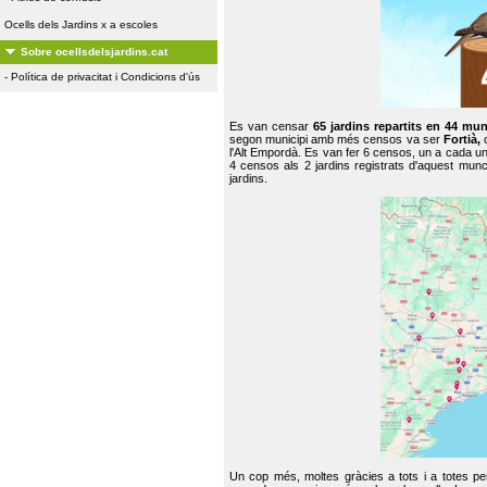
Ocells dels Jardins x a escoles
Sobre ocellsdelsjardins.cat
-
Política de privacitat i Condicions d'ús
Es van censar
65 jardins repartits en 44 mun
segon municipi amb més censos va ser
Fortià,
l'Alt Empordà. Es van fer 6 censos, un a cada u
4 censos als 2 jardins registrats d'aquest mun
jardins.
Un cop més, moltes gràcies a tots i a totes pe