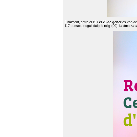
Finalment, entre el
19 i el 25 de gener
es van de
117 censos, seguit del
pit-roig
(90), la
tórtora t