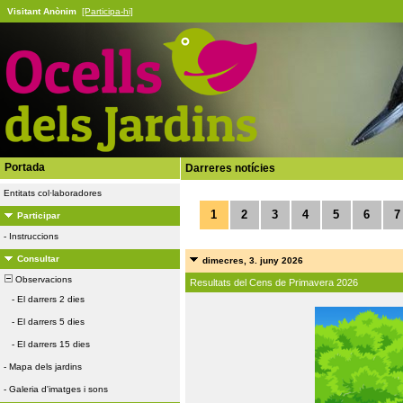
Visitant Anònim
[Participa-hi]
Portada
Darreres notícies
Entitats col·laboradores
1
2
3
4
5
6
7
Participar
-
Instruccions
Consultar
dimecres, 3. juny 2026
Observacions
Resultats del Cens de Primavera 2026
-
El darrers 2 dies
-
El darrers 5 dies
-
El darrers 15 dies
-
Mapa dels jardins
-
Galeria d'imatges i sons