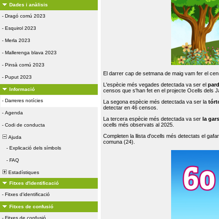
Dades i anàlisis
-
Dragó comú 2023
-
Esquirol 2023
-
Merla 2023
-
Mallerenga blava 2023
-
Pinsà comú 2023
El darrer cap de setmana de maig vam fer el cens
-
Puput 2023
L'espècie més vegades detectada va ser el
par
Informació
censos que s'han fet en el projecte Ocells dels
-
Darreres notícies
La segona espècie més detectada va ser la
tórt
detectar en 46 censos.
-
Agenda
La tercera espècie més detectada va ser
la gar
ocells més observats al 2025.
-
Codi de conducta
Completen la llista d'ocells més detectats el gafar
Ajuda
comuna (24).
-
Explicació dels símbols
-
FAQ
Estadístiques
Fitxes d'identificació
-
Fitxes d'identificació
Fitxes de confusió
-
Fitxes de confusió