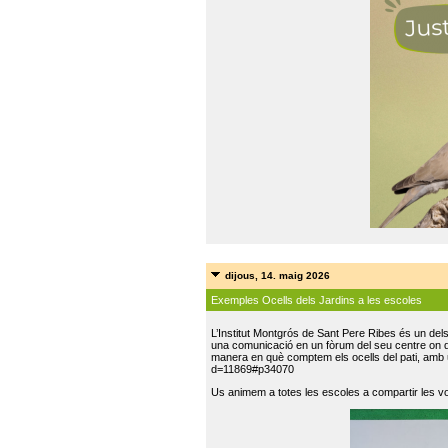
dijous, 14. maig 2026
Exemples Ocells dels Jardins a les escoles
L’Institut Montgrós de Sant Pere Ribes és un del
una comunicació en un fòrum del seu centre on do
manera en què comptem els ocells del pati, amb 
d=11869#p34070
Us animem a totes les escoles a compartir les vo