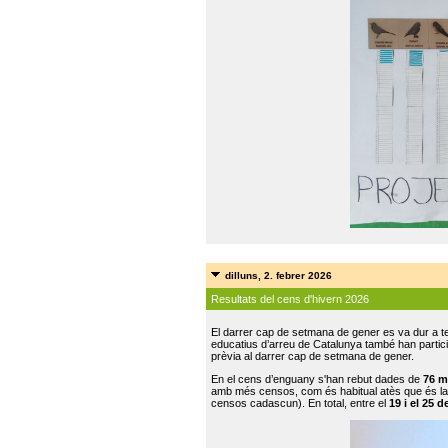
dilluns, 2. febrer 2026
Resultats del cens d'hivern 2026
El darrer cap de setmana de gener es va dur a te
educatius d’arreu de Catalunya també han participat
prèvia al darrer cap de setmana de gener.
En el cens d’enguany s'han rebut dades de
76 m
amb més censos, com és habitual atès que és la
censos cadascun). En total, entre el
19 i el 25 