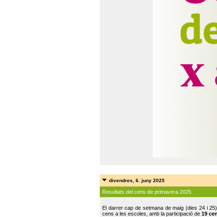
divendres, 6. juny 2025
Resultats del cens de primavera 2025
El darrer cap de setmana de maig (dies 24 i 25)
cens a les escoles, amb la participació de
19 ce