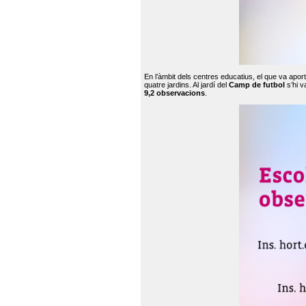
En l’àmbit dels centres educatius, el que va apor
quatre jardins. Al jardí del
Camp de futbol
s’hi v
9,2 observacions
.