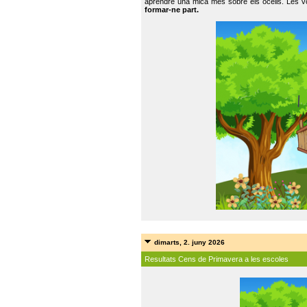
aprendre una mica més sobre els ocells. Les vo
formar-ne part.
dimarts, 2. juny 2026
Resultats Cens de Primavera a les escoles