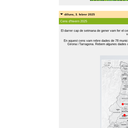
dilluns, 3. febrer 2025
Cens d'hivern 2025
El darrer cap de setmana de gener vam fer el ce
v
En aquest cens vam rebre dades de 78 municip
Girona i Tarragona. Rebem algunes dades de 