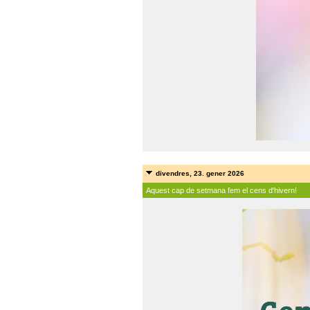
divendres, 23. gener 2026
Aquest cap de setmana fem el cens d'hivern!