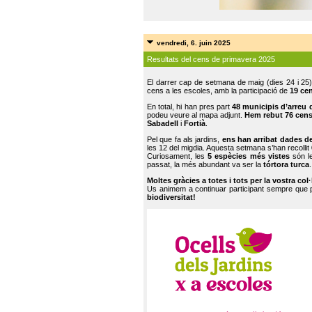
vendredi, 6. juin 2025
Resultats del cens de primavera 2025
El darrer cap de setmana de maig (dies 24 i 25)
cens a les escoles, amb la participació de
19 ce
En total, hi han pres part
48 municipis d’arreu 
podeu veure al mapa adjunt.
Hem rebut 76 cen
Sabadell
i
Fortià
.
Pel que fa als jardins,
ens han arribat dades d
les 12 del migdia. Aquesta setmana s’han recollit
Curiosament, les
5 espècies més vistes
són le
passat, la més abundant va ser la
tórtora turca
.
Moltes gràcies a totes i tots per la vostra col
Us animem a continuar participant sempre que
biodiversitat!