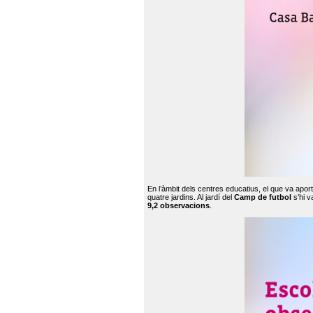
En l’àmbit dels centres educatius, el que va apor
quatre jardins. Al jardí del
Camp de futbol
s’hi v
9,2 observacions
.