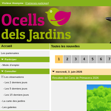
Visiteur Anonyme
[J'aimerais participer]
Accueil
Toutes les nouvelles
Les partenaires
1
2
3
4
5
6
7
Participer
-
Mode d'emploi
Consulter
mercredi, 3. juin 2026
Les observations
Resultats del Cens de Primavera 2026
-
Les 2 derniers jours
-
Les 5 derniers jours
-
Les 15 derniers jours
-
La carte des jardins
-
Les galeries