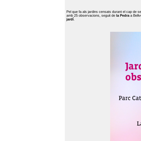
Pel que fa als jardins censats durant el cap de 
amb 25 observacions, seguit de
la Pedra
a Bellv
jardí
.