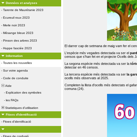
Données et analyses
-
Tarente de Maurétanie 2023
-
Ecureuil roux 2023
-
Merle noir 2023
-
Mésange bleue 2023
-
Pinson des arbres 2023
El darrer cap de setmana de maig vam fer el cens
-
Huppe fasciée 2023
L'espècie més vegades detectada va ser el
par
Information
censos que s'han fet en el projecte Ocells dels
-
Toutes les nouvelles
La segona espècie més detectada va ser la
tórt
detectar en 46 censos.
-
Sur votre agenda
La tercera espècie més detectada va ser
la gar
ocells més observats al 2025.
-
Code de conduite
Completen la llista d'ocells més detectats el gafar
Aide
comuna (24).
-
Explication des symboles
-
les FAQs
Statistiques d'utilisation
Fitxes d'identificació
-
Fitxes d'identificació
-
Fitxes de confusió