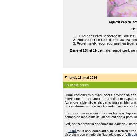
Aquest cap de se
Us 
Feu el cens entre la sortida del sol i les 
Procureu fer un cens d'entre 30 i 60 min
Feu el mateix recorregut que heu fet en 
Entre el 25 i el 29 de maig,
també participe
lundi, 18. mai 2026
Els ocells parlen
Quan comencem a mirar ocells sovint
ens cen
moviments... Tanmateix si també som capaço
Aprendre a identificar els cants pot semblar una
ens ajudaran a recordar els cants d’alguns ocells
El recurs mnemotècnic, és una tècnica d'aprene
conceptes més senzills, en aquest cas a paraules
Així, per recordar la cadència del cant de 3 note
El
Tudó
fa un cant semblant al de la tórtora tur
això diem que el tudó diu "justícia senyor".
Escolt