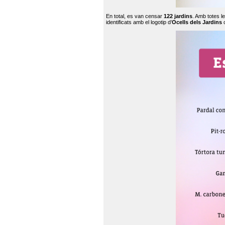
En total, es van censar
122 jardins
. Amb totes l
identificats amb el logotip d’
Ocells dels Jardins
c