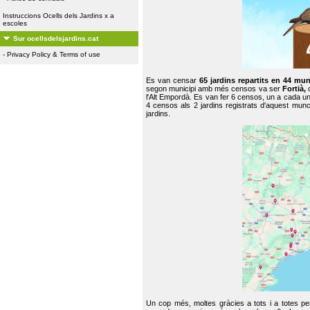
Instruccions Ocells dels Jardins x a
escoles
Sur ocellsdelsjardins.cat
-
Privacy Policy & Terms of use
Es van censar
65 jardins repartits en 44 mun
segon municipi amb més censos va ser
Fortià,
l'Alt Empordà. Es van fer 6 censos, un a cada u
4 censos als 2 jardins registrats d'aquest mun
jardins.
Un cop més, moltes gràcies a tots i a totes pe