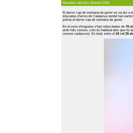
Resultats del cens d'hivern 2026
El darrer cap de setmana de gener es va dur a te
educatius d’arreu de Catalunya també han participat
prèvia al darrer cap de setmana de gener.
En el cens d’enguany s'han rebut dades de
76 m
amb més censos, com és habitual atès que és la
censos cadascun). En total, entre el
19 i el 25 