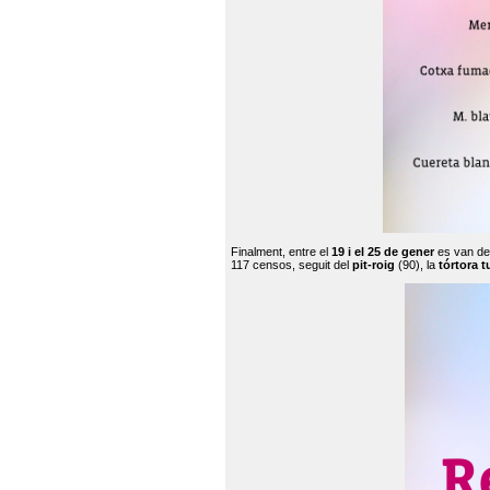
Finalment, entre el
19 i el 25 de gener
es van de
117 censos, seguit del
pit-roig
(90), la
tórtora t