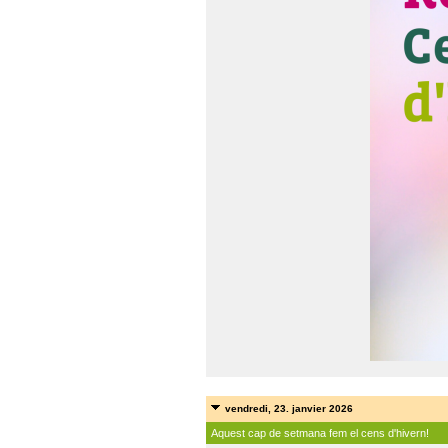
vendredi, 23. janvier 2026
Aquest cap de setmana fem el cens d'hivern!