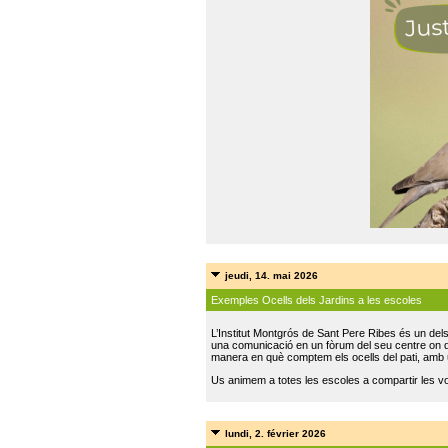
jeudi, 14. mai 2026
Exemples Ocells dels Jardins a les escoles
L’Institut Montgrós de Sant Pere Ribes és un del
una comunicació en un fòrum del seu centre on do
manera en què comptem els ocells del pati, amb 
Us animem a totes les escoles a compartir les vo
lundi, 2. février 2026