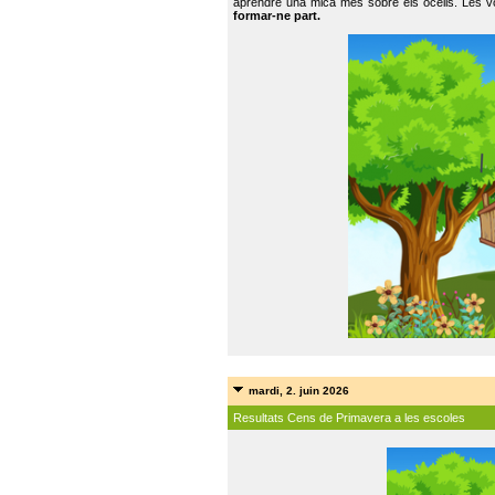
aprendre una mica més sobre els ocells. Les vo
formar-ne part.
mardi, 2. juin 2026
Resultats Cens de Primavera a les escoles