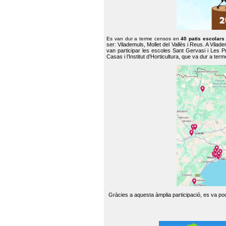
Es van dur a terme censos en
40 patis escolar
ser: Vilademuls, Mollet del Vallès i Reus. A Vilad
van participar les escoles Sant Gervasi i Les P
Casas i l’Institut d’Horticultura, que va dur a te
Gràcies a aquesta àmplia participació, es va pode