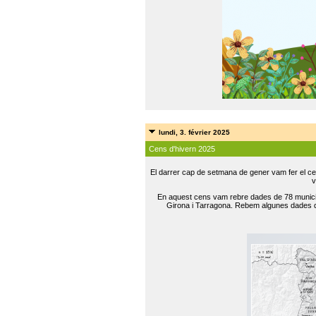
lundi, 3. février 2025
Cens d'hivern 2025
El darrer cap de setmana de gener vam fer el ce
v
En aquest cens vam rebre dades de 78 municip
Girona i Tarragona. Rebem algunes dades de 