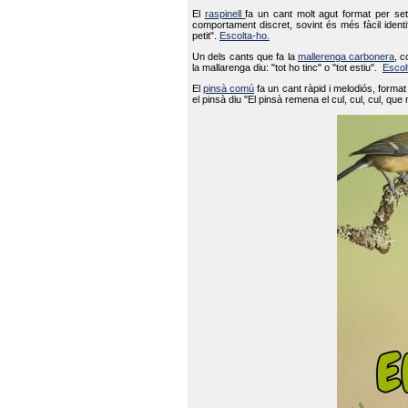
El
raspinell
fa un cant molt agut format per set
comportament discret, sovint és més fàcil ident
petit".
Escolta-ho.
Un dels cants que fa la
mallerenga carbonera
, c
la mallarenga diu: "tot ho tinc" o "tot estiu".
Escol
El
pinsà comú
fa un cant ràpid i melodiós, forma
el pinsà diu "El pinsà remena el cul, cul, cul, que 