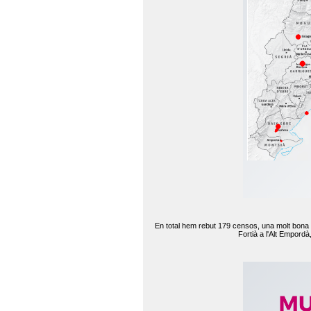
En total hem rebut 179 censos, una molt bona d
Fortià a l'Alt Empord