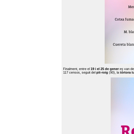
Finalment, entre el
19 i el 25 de gener
es van de
117 censos, seguit del
pit-roig
(90), la
tórtora t