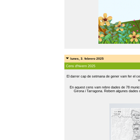
lunes, 3. febrero 2025
Cens d'hivern 2025
El darrer cap de setmana de gener vam fer el ce
v
En aquest cens vam rebre dades de 78 municip
Girona i Tarragona. Rebem algunes dades de 