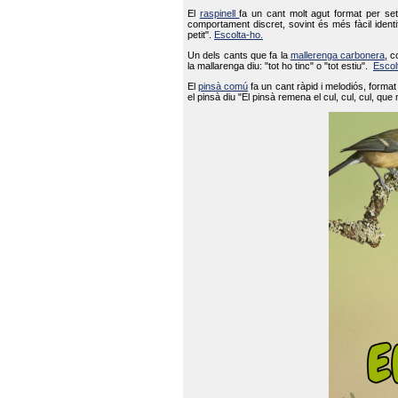
El
raspinell
fa un cant molt agut format per set
comportament discret, sovint és més fàcil ident
petit".
Escolta-ho.
Un dels cants que fa la
mallerenga carbonera
, c
la mallarenga diu: "tot ho tinc" o "tot estiu".
Escol
El
pinsà comú
fa un cant ràpid i melodiós, forma
el pinsà diu "El pinsà remena el cul, cul, cul, que 