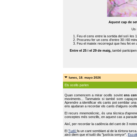
Aquest cap de se
Us 
Feu el cens entre la sortida del sol i les 
Procureu fer un cens d'entre 30 i 60 min
Feu el mateix recorregut que heu fet en 
Entre el 25 i el 29 de maig,
també participe
lunes, 18. mayo 2026
Els ocells parlen
Quan comencem a mirar ocells sovint
ens cen
moviments... Tanmateix si també som capaço
Aprendre a identificar els cants pot semblar una
ens ajudaran a recordar els cants d’alguns ocells
El recurs mnemotècnic, és una tècnica d'aprene
conceptes més senzills, en aquest cas a paraules
Així, per recordar la cadència del cant de 3 note
El
Tudó
fa un cant semblant al de la tórtora tur
això diem que el tudó diu "justícia senyor".
Escolt