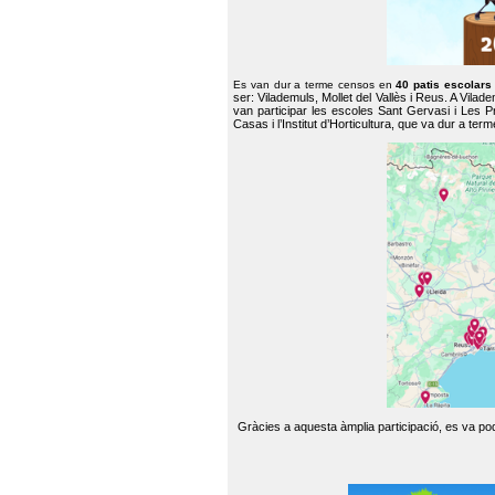
Es van dur a terme censos en
40 patis escolar
ser: Vilademuls, Mollet del Vallès i Reus. A Vilad
van participar les escoles Sant Gervasi i Les P
Casas i l’Institut d’Horticultura, que va dur a te
Gràcies a aquesta àmplia participació, es va pode