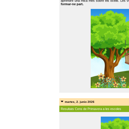
aprendre una mica més sobre els ocells. Les vo
formar-ne part.
martes, 2. junio 2026
Resultats Cens de Primavera a les escoles