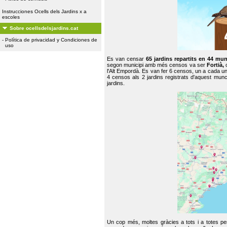
Instrucciones Ocells dels Jardins x a
escoles
Sobre ocellsdelsjardins.cat
-
Política de privacidad y Condiciones de
uso
Es van censar
65 jardins repartits en 44 mun
segon municipi amb més censos va ser
Fortià,
l'Alt Empordà. Es van fer 6 censos, un a cada u
4 censos als 2 jardins registrats d'aquest mun
jardins.
Un cop més, moltes gràcies a tots i a totes pe