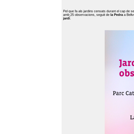
Pel que fa als jardins censats durant el cap de 
amb 25 observacions, seguit de
la Pedra
a Bellv
jardí
.