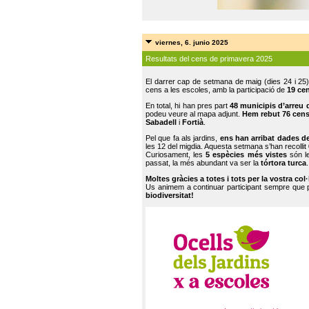
viernes, 6. junio 2025
Resultats del cens de primavera 2025
El darrer cap de setmana de maig (dies 24 i 25)
cens a les escoles, amb la participació de
19 ce
En total, hi han pres part
48 municipis d’arreu 
podeu veure al mapa adjunt.
Hem rebut 76 cen
Sabadell
i
Fortià
.
Pel que fa als jardins,
ens han arribat dades d
les 12 del migdia. Aquesta setmana s’han recollit
Curiosament, les
5 espècies més vistes
són le
passat, la més abundant va ser la
tórtora turca
.
Moltes gràcies a totes i tots per la vostra col
Us animem a continuar participant sempre que
biodiversitat!