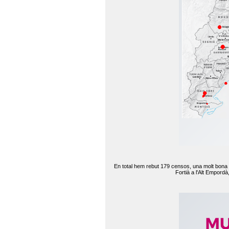
En total hem rebut 179 censos, una molt bona d
Fortià a l'Alt Empord