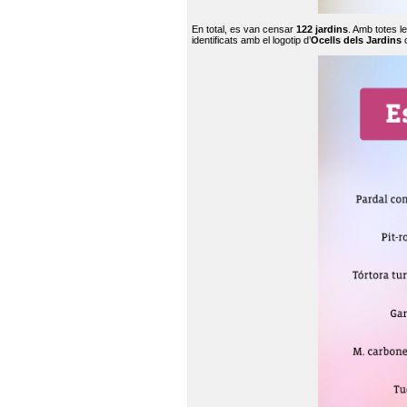
En total, es van censar
122 jardins
. Amb totes l
identificats amb el logotip d’
Ocells dels Jardins
c