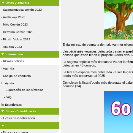
Datos y análisis
-
Salamanquesa común 2023
-
Ardilla roja 2023
-
Mirlo Común 2023
-
Herrerillo Común 2023
-
Pinzón Vulgar 2023
El darrer cap de setmana de maig vam fer el cens
-
Abubilla 2023
L'espècie més vegades detectada va ser el
par
Información
censos que s'han fet en el projecte Ocells dels
-
Últimas noticias
La segona espècie més detectada va ser la
tórt
detectar en 46 censos.
-
Agenda
La tercera espècie més detectada va ser
la gar
ocells més observats al 2025.
-
Código de conducta
Completen la llista d'ocells més detectats el gafar
Ayuda
comuna (24).
-
Explicación de los símbolos
-
FAQ
Estadísticas
Fitxes d'identificació
-
Fichas de identificación
-
Fitxes de confusió