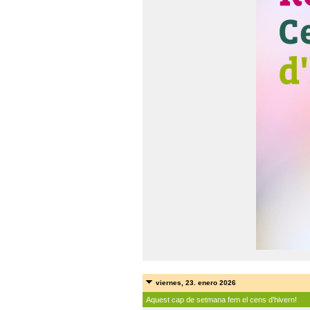
viernes, 23. enero 2026
Aquest cap de setmana fem el cens d'hivern!