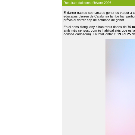
Resultats del cens d'hivern 2026
El darrer cap de setmana de gener es va dur a te
educatius d’arreu de Catalunya també han participat
prèvia al darrer cap de setmana de gener.
En el cens d’enguany s'han rebut dades de
76 m
amb més censos, com és habitual atès que és la
censos cadascun). En total, entre el
19 i el 25 