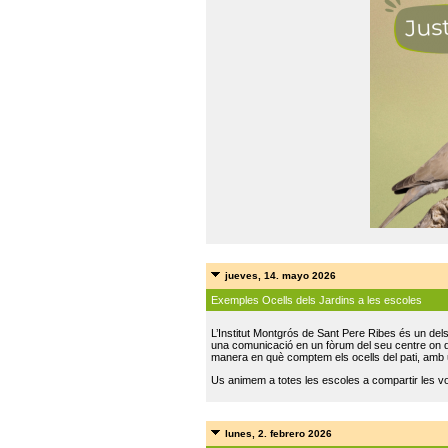
jueves, 14. mayo 2026
Exemples Ocells dels Jardins a les escoles
L’Institut Montgrós de Sant Pere Ribes és un del
una comunicació en un fòrum del seu centre on do
manera en què comptem els ocells del pati, amb 
Us animem a totes les escoles a compartir les vo
lunes, 2. febrero 2026