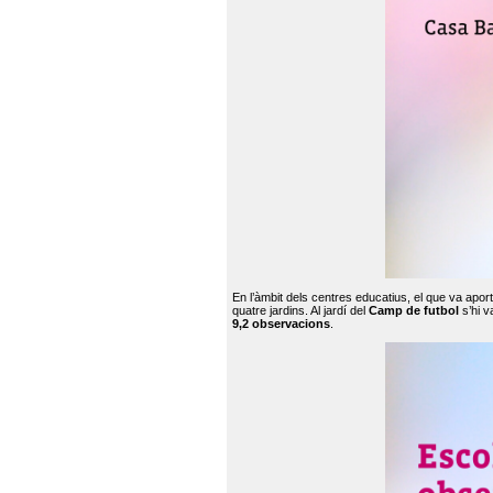
En l’àmbit dels centres educatius, el que va apor
quatre jardins. Al jardí del
Camp de futbol
s’hi v
9,2 observacions
.