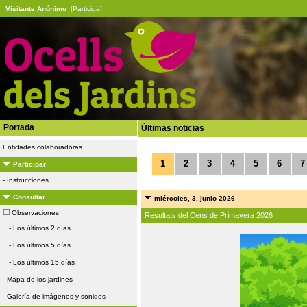
Visitante Anónimo
[Participa]
Portada
Últimas noticias
Entidades colaboradoras
1
2
3
4
5
6
7
Participar
-
Instrucciones
Consultar
miércoles, 3. junio 2026
Observaciones
Resultats del Cens de Primavera 2026
-
Los últimos 2 días
-
Los últimos 5 días
-
Los últimos 15 días
-
Mapa de los jardines
-
Galería de imágenes y sonidos