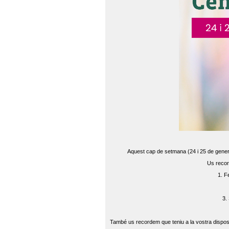
Aquest cap de setmana (24 i 25 de gener) 
Us recor
1. F
3.
També us recordem que teniu a la vostra disposi