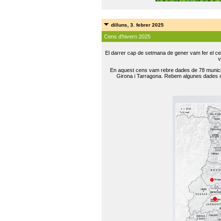
dilluns, 3. febrer 2025
Cens d'hivern 2025
El darrer cap de setmana de gener vam fer el ce
v
En aquest cens vam rebre dades de 78 municip
Girona i Tarragona. Rebem algunes dades de 