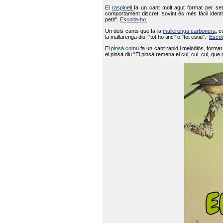
El
raspinell
fa un cant molt agut format per set
comportament discret, sovint és més fàcil ident
petit".
Escolta-ho.
Un dels cants que fa la
mallerenga carbonera
, c
la mallarenga diu: "tot ho tinc" o "tot estiu".
Escol
El
pinsà comú
fa un cant ràpid i melodiós, forma
el pinsà diu "El pinsà remena el cul, cul, cul, que 