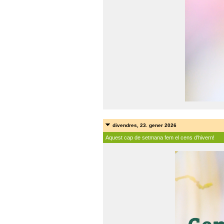
divendres, 23. gener 2026
Aquest cap de setmana fem el cens d'hivern!