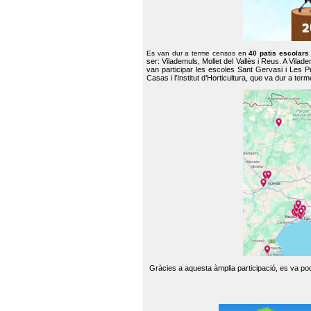
Es van dur a terme censos en
40 patis escolar
ser: Vilademuls, Mollet del Vallès i Reus. A Vilad
van participar les escoles Sant Gervasi i Les P
Casas i l’Institut d’Horticultura, que va dur a te
Gràcies a aquesta àmplia participació, es va pode