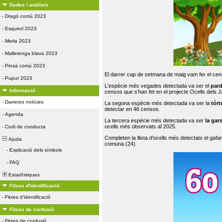
Dades i anàlisis
-
Dragó comú 2023
-
Esquirol 2023
-
Merla 2023
-
Mallerenga blava 2023
-
Pinsà comú 2023
El darrer cap de setmana de maig vam fer el cens
-
Puput 2023
L'espècie més vegades detectada va ser el
par
Informació
censos que s'han fet en el projecte Ocells dels
-
Darreres notícies
La segona espècie més detectada va ser la
tórt
detectar en 46 censos.
-
Agenda
La tercera espècie més detectada va ser
la gar
ocells més observats al 2025.
-
Codi de conducta
Completen la llista d'ocells més detectats el gafar
Ajuda
comuna (24).
-
Explicació dels símbols
-
FAQ
Estadístiques
Fitxes d'identificació
-
Fitxes d'identificació
Fitxes de confusió
-
Fitxes de confusió