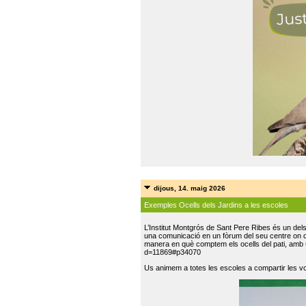
dijous, 14. maig 2026
Exemples Ocells dels Jardins a les escoles
L’Institut Montgrós de Sant Pere Ribes és un del
una comunicació en un fòrum del seu centre on do
manera en què comptem els ocells del pati, amb 
d=11869#p34070
Us animem a totes les escoles a compartir les vo