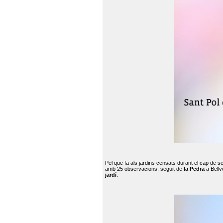
Pel que fa als jardins censats durant el cap de 
amb 25 observacions, seguit de
la Pedra
a Bellv
jardí
.