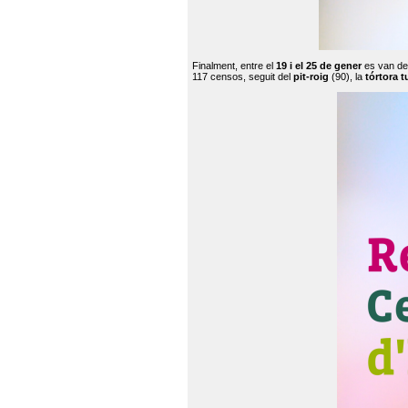
Finalment, entre el
19 i el 25 de gener
es van de
117 censos, seguit del
pit-roig
(90), la
tórtora t