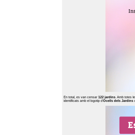
En total, es van censar
122 jardins
. Amb totes l
identificats amb el logotip d’
Ocells dels Jardins
c