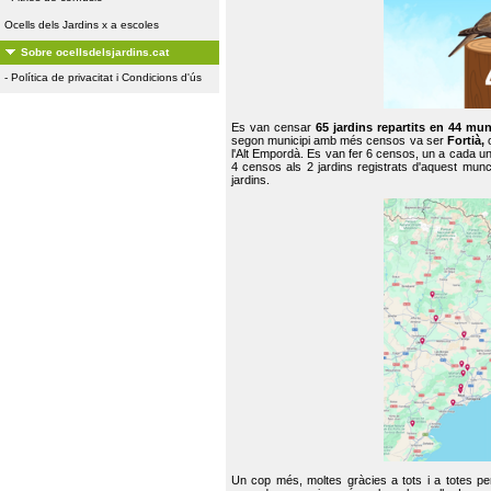
Ocells dels Jardins x a escoles
Sobre ocellsdelsjardins.cat
-
Política de privacitat i Condicions d'ús
Es van censar
65 jardins repartits en 44 mun
segon municipi amb més censos va ser
Fortià,
l'Alt Empordà. Es van fer 6 censos, un a cada u
4 censos als 2 jardins registrats d'aquest mun
jardins.
Un cop més, moltes gràcies a tots i a totes pe