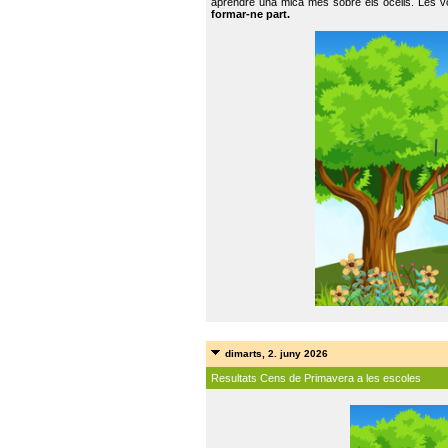
aprendre una mica més sobre els ocells. Les vo
formar-ne part.
dimarts, 2. juny 2026
Resultats Cens de Primavera a les escoles