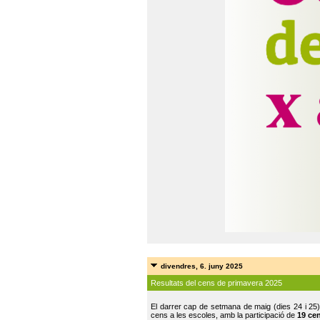
divendres, 6. juny 2025
Resultats del cens de primavera 2025
El darrer cap de setmana de maig (dies 24 i 25)
cens a les escoles, amb la participació de
19 ce