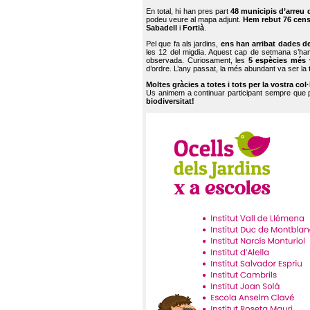
En total, hi han pres part
48 municipis d’arreu 
podeu veure al mapa adjunt.
Hem rebut 76 cen
Sabadell
i
Fortià
.
Pel que fa als jardins,
ens han arribat dades d
les 12 del migdia. Aquest cap de setmana s’han
observada. Curiosament, les
5 espècies més 
d’ordre. L’any passat, la més abundant va ser la
Moltes gràcies a totes i tots per la vostra col
Us animem a continuar participant sempre que
biodiversitat!