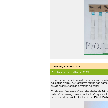
dilluns, 2. febrer 2026
Resultats del cens d'hivern 2026
El darrer cap de setmana de gener es va dur a te
educatius d’arreu de Catalunya també han participat
prèvia al darrer cap de setmana de gener.
En el cens d’enguany s'han rebut dades de
76 m
amb més censos, com és habitual atès que és la
censos cadascun). En total, entre el
19 i el 25 