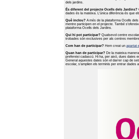
dels jardins.
És diferent del projecte Ocells dels Jardins?
O
dades és la mateixa. L'única diferència és que e
Què inclou?
A més de la plataforma Ocells dels 
mentre participen en el projecte. També s'ofereix
plataforma Ocells dels Jardins.
Qui hi pot participar?
Qualsevol centre escolar 
trobades són exclusives per als centres membre
Com han de participar?
Hem creat un
apartat 
Quan han de participar?
De la mateixa manera 
prefereixi cadascú. Hi ha, per això, dues dates e
General aquestes dates són el darrer cap de setm
escolar, s'amplien els terminis per entrar dades