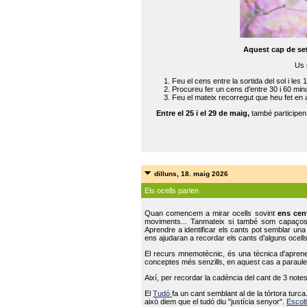
Aquest cap de se
Us 
Feu el cens entre la sortida del sol i les 
Procureu fer un cens d'entre 30 i 60 min
Feu el mateix recorregut que heu fet en 
Entre el 25 i el 29 de maig,
també participe
dilluns, 18. maig 2026
Els ocells parlen
Quan comencem a mirar ocells sovint
ens cen
moviments... Tanmateix si també som capaço
Aprendre a identificar els cants pot semblar una
ens ajudaran a recordar els cants d’alguns ocells
El recurs mnemotècnic, és una tècnica d'aprene
conceptes més senzills, en aquest cas a paraules
Així, per recordar la cadència del cant de 3 note
El
Tudó
fa un cant semblant al de la tórtora tur
això diem que el tudó diu "justícia senyor".
Escolt