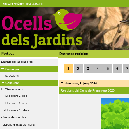
Visitant Anònim
[Participa-hi]
Portada
Darreres notícies
Entitats col·laboradores
1
2
3
4
5
6
7
Participar
-
Instruccions
Consultar
dimecres, 3. juny 2026
Observacions
Resultats del Cens de Primavera 2026
-
El darrers 2 dies
-
El darrers 5 dies
-
El darrers 15 dies
-
Mapa dels jardins
-
Galeria d'imatges i sons