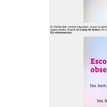
En l’àmbit dels centres educatius, el que va apor
quatre jardins. Al jardí del
Camp de futbol
s’hi v
9,2 observacions
.