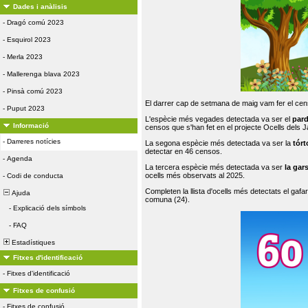
Dades i anàlisis
-
Dragó comú 2023
-
Esquirol 2023
-
Merla 2023
-
Mallerenga blava 2023
-
Pinsà comú 2023
El darrer cap de setmana de maig vam fer el cens
-
Puput 2023
L'espècie més vegades detectada va ser el
par
Informació
censos que s'han fet en el projecte Ocells dels
-
Darreres notícies
La segona espècie més detectada va ser la
tórt
detectar en 46 censos.
-
Agenda
La tercera espècie més detectada va ser
la gar
ocells més observats al 2025.
-
Codi de conducta
Completen la llista d'ocells més detectats el gafar
Ajuda
comuna (24).
-
Explicació dels símbols
-
FAQ
Estadístiques
Fitxes d'identificació
-
Fitxes d'identificació
Fitxes de confusió
-
Fitxes de confusió