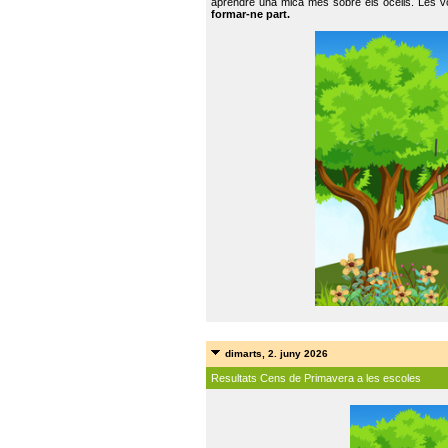
aprendre una mica més sobre els ocells. Les vo
formar-ne part.
dimarts, 2. juny 2026
Resultats Cens de Primavera a les escoles