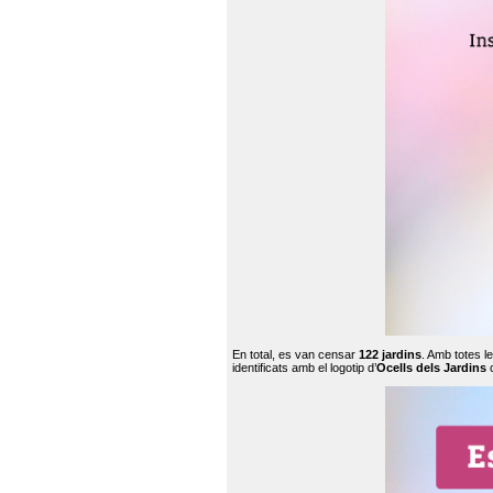
En total, es van censar
122 jardins
. Amb totes l
identificats amb el logotip d’
Ocells dels Jardins
c