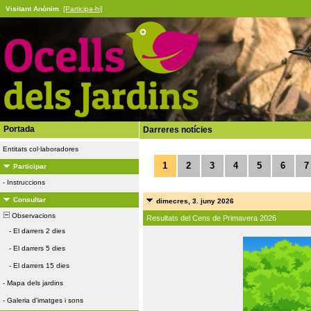
Visitant Anònim
[Participa-hi]
Portada
Darreres notícies
Entitats col·laboradores
1
2
3
4
5
6
7
Participar
-
Instruccions
Consultar
dimecres, 3. juny 2026
Observacions
Resultats del Cens de Primavera 2026
-
El darrers 2 dies
-
El darrers 5 dies
-
El darrers 15 dies
-
Mapa dels jardins
-
Galeria d'imatges i sons