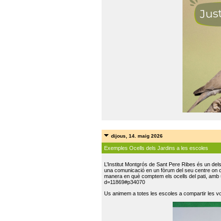
dijous, 14. maig 2026
Exemples Ocells dels Jardins a les escoles
L’Institut Montgrós de Sant Pere Ribes és un del
una comunicació en un fòrum del seu centre on do
manera en què comptem els ocells del pati, amb 
d=11869#p34070
Us animem a totes les escoles a compartir les vo