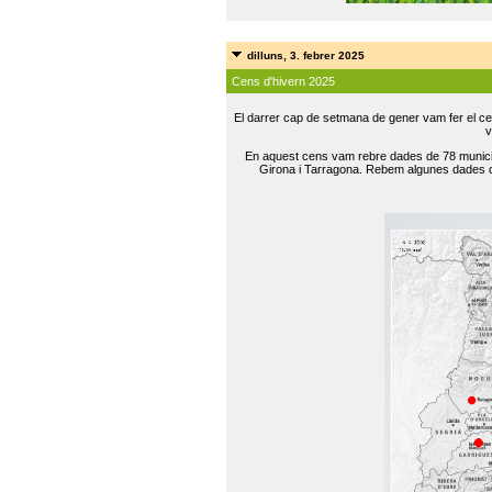
dilluns, 3. febrer 2025
Cens d'hivern 2025
El darrer cap de setmana de gener vam fer el ce
v
En aquest cens vam rebre dades de 78 municip
Girona i Tarragona. Rebem algunes dades de 