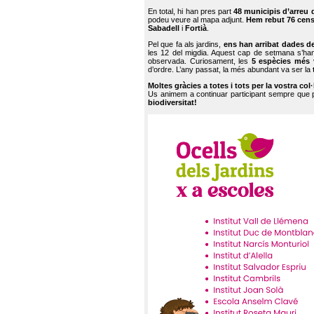
En total, hi han pres part
48 municipis d’arreu 
podeu veure al mapa adjunt.
Hem rebut 76 cen
Sabadell
i
Fortià
.
Pel que fa als jardins,
ens han arribat dades d
les 12 del migdia. Aquest cap de setmana s’han
observada. Curiosament, les
5 espècies més 
d’ordre. L’any passat, la més abundant va ser la
Moltes gràcies a totes i tots per la vostra col
Us animem a continuar participant sempre que
biodiversitat!