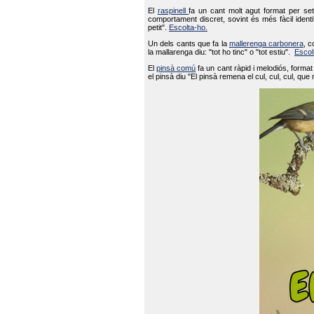
El
raspinell
fa un cant molt agut format per set
comportament discret, sovint és més fàcil ident
petit".
Escolta-ho.
Un dels cants que fa la
mallerenga carbonera
, c
la mallarenga diu: "tot ho tinc" o "tot estiu".
Escol
El
pinsà comú
fa un cant ràpid i melodiós, forma
el pinsà diu "El pinsà remena el cul, cul, cul, que 