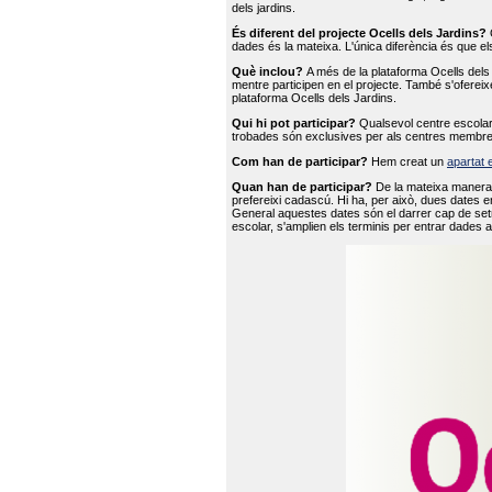
dels jardins.
És diferent del projecte Ocells dels Jardins?
O
dades és la mateixa. L'única diferència és que e
Què inclou?
A més de la plataforma Ocells dels 
mentre participen en el projecte. També s'ofereix
plataforma Ocells dels Jardins.
Qui hi pot participar?
Qualsevol centre escolar 
trobades són exclusives per als centres membre
Com han de participar?
Hem creat un
apartat 
Quan han de participar?
De la mateixa manera 
prefereixi cadascú. Hi ha, per això, dues dates e
General aquestes dates són el darrer cap de setm
escolar, s'amplien els terminis per entrar dades