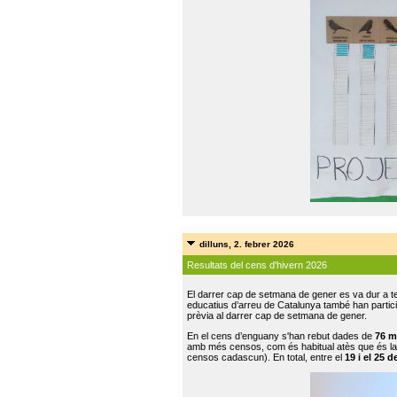
dilluns, 2. febrer 2026
Resultats del cens d'hivern 2026
El darrer cap de setmana de gener es va dur a te
educatius d’arreu de Catalunya també han participat
prèvia al darrer cap de setmana de gener.
En el cens d’enguany s'han rebut dades de
76 m
amb més censos, com és habitual atès que és la
censos cadascun). En total, entre el
19 i el 25 