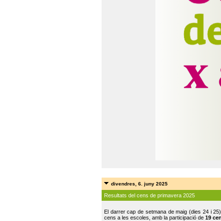
divendres, 6. juny 2025
Resultats del cens de primavera 2025
El darrer cap de setmana de maig (dies 24 i 25)
cens a les escoles, amb la participació de
19 ce