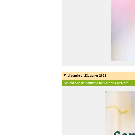
divendres, 23. gener 2026
Aquest cap de setmana fem el cens d'hivern!