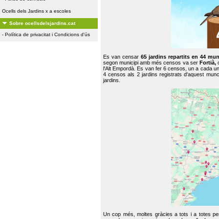
Ocells dels Jardins x a escoles
Sobre ocellsdelsjardins.cat
-
Política de privacitat i Condicions d'ús
Es van censar
65 jardins repartits en 44 mun
segon municipi amb més censos va ser
Fortià,
l'Alt Empordà. Es van fer 6 censos, un a cada u
4 censos als 2 jardins registrats d'aquest mun
jardins.
Un cop més, moltes gràcies a tots i a totes pe