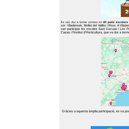
Es van dur a terme censos en
40 patis escolar
ser: Vilademuls, Mollet del Vallès i Reus. A Vilad
van participar les escoles Sant Gervasi i Les P
Casas i l’Institut d’Horticultura, que va dur a te
Gràcies a aquesta àmplia participació, es va pode