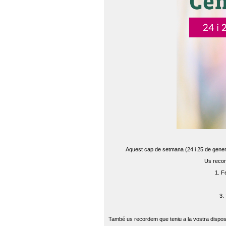
Aquest cap de setmana (24 i 25 de gener) 
Us recor
1. F
3.
També us recordem que teniu a la vostra disposi