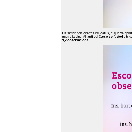
En l’àmbit dels centres educatius, el que va apor
quatre jardins. Al jardí del
Camp de futbol
s’hi v
9,2 observacions
.