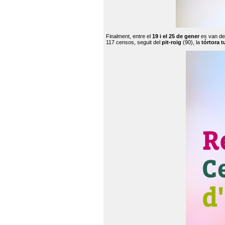
Finalment, entre el
19 i el 25 de gener
es van de
117 censos, seguit del
pit-roig
(90), la
tórtora t