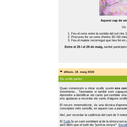
Aquest cap de se
Us 
Feu el cens entre la sortida del sol i les 
Procureu fer un cens d'entre 30 i 60 min
Feu el mateix recorregut que heu fet en 
Entre el 25 i el 29 de maig,
també participe
dilluns, 18. maig 2026
Els ocells parlen
Quan comencem a mirar ocells sovint
ens cen
moviments... Tanmateix si també som capaço
Aprendre a identificar els cants pot semblar una
ens ajudaran a recordar els cants d’alguns ocells
El recurs mnemotècnic, és una tècnica d'aprene
conceptes més senzills, en aquest cas a paraules
Així, per recordar la cadència del cant de 3 note
El
Tudó
fa un cant semblant al de la tórtora tur
això diem que el tudó diu "justícia senyor".
Escolt