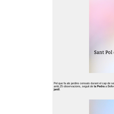
Pel que fa als jardins censats durant el cap de 
amb 25 observacions, seguit de
la Pedra
a Bellv
jardí
.