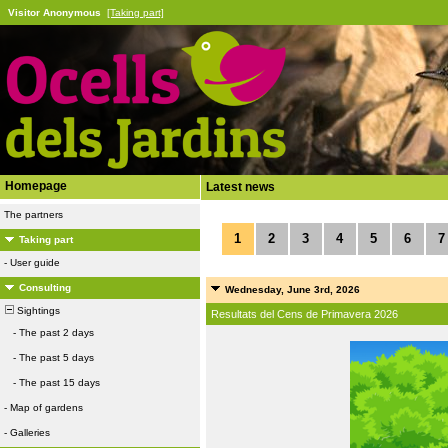
Visitor Anonymous
[Taking part]
Homepage
Latest news
The partners
1
2
3
4
5
6
7
Taking part
-
User guide
Consulting
Wednesday, June 3rd, 2026
Sightings
Resultats del Cens de Primavera 2026
-
The past 2 days
-
The past 5 days
-
The past 15 days
-
Map of gardens
-
Galleries