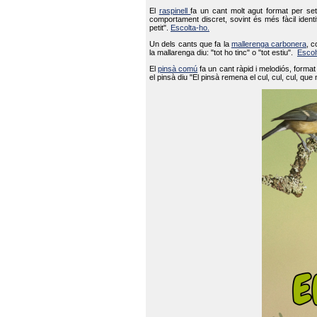
El
raspinell
fa un cant molt agut format per set
comportament discret, sovint és més fàcil ident
petit".
Escolta-ho.
Un dels cants que fa la
mallerenga carbonera
, c
la mallarenga diu: "tot ho tinc" o "tot estiu".
Escol
El
pinsà comú
fa un cant ràpid i melodiós, forma
el pinsà diu "El pinsà remena el cul, cul, cul, que 