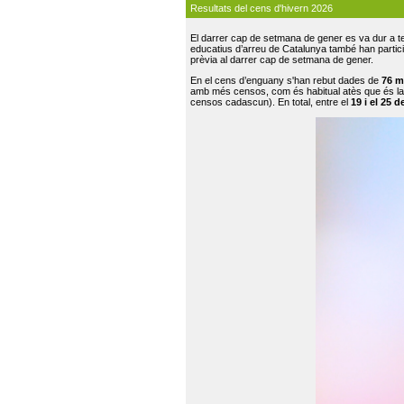
Resultats del cens d'hivern 2026
El darrer cap de setmana de gener es va dur a te
educatius d’arreu de Catalunya també han participat
prèvia al darrer cap de setmana de gener.
En el cens d’enguany s'han rebut dades de
76 m
amb més censos, com és habitual atès que és la
censos cadascun). En total, entre el
19 i el 25 