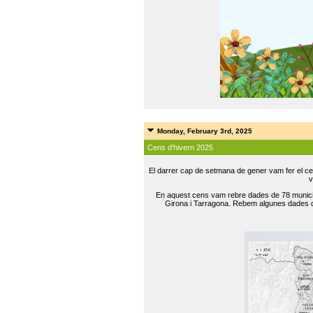
Monday, February 3rd, 2025
Cens d'hivern 2025
El darrer cap de setmana de gener vam fer el ce
v
En aquest cens vam rebre dades de 78 municip
Girona i Tarragona. Rebem algunes dades de 