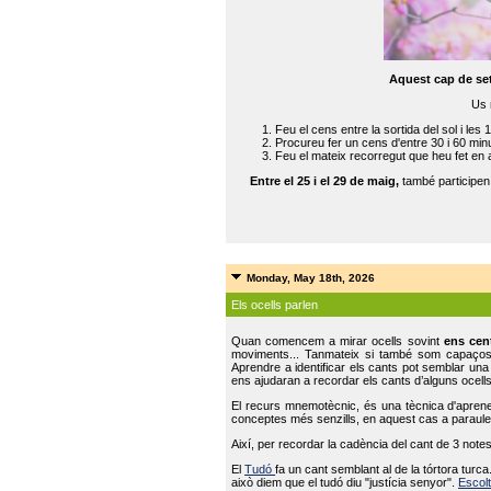
Aquest cap de se
Us 
Feu el cens entre la sortida del sol i les 
Procureu fer un cens d'entre 30 i 60 min
Feu el mateix recorregut que heu fet en 
Entre el 25 i el 29 de maig,
també participe
Monday, May 18th, 2026
Els ocells parlen
Quan comencem a mirar ocells sovint
ens cen
moviments... Tanmateix si també som capaço
Aprendre a identificar els cants pot semblar una
ens ajudaran a recordar els cants d’alguns ocells
El recurs mnemotècnic, és una tècnica d'aprene
conceptes més senzills, en aquest cas a paraules
Així, per recordar la cadència del cant de 3 note
El
Tudó
fa un cant semblant al de la tórtora tur
això diem que el tudó diu "justícia senyor".
Escolt