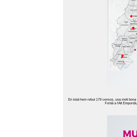
En total hem rebut 179 censos, una molt bona d
Fortià a l'Alt Empord