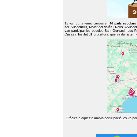
Es van dur a terme censos en
40 patis escolar
ser: Vilademuls, Mollet del Vallès i Reus. A Vilad
van participar les escoles Sant Gervasi i Les P
Casas i l’Institut d’Horticultura, que va dur a te
Gràcies a aquesta àmplia participació, es va pode