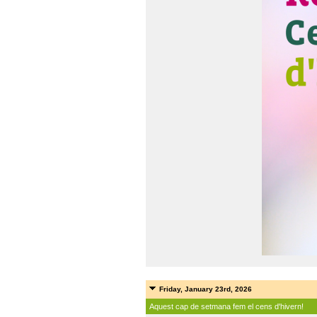
Friday, January 23rd, 2026
Aquest cap de setmana fem el cens d'hivern!