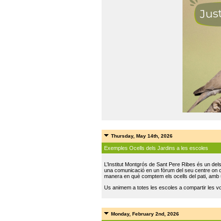
Thursday, May 14th, 2026
Exemples Ocells dels Jardins a les escoles
L’Institut Montgrós de Sant Pere Ribes és un del
una comunicació en un fòrum del seu centre on do
manera en què comptem els ocells del pati, amb 
Us animem a totes les escoles a compartir les vo
Monday, February 2nd, 2026