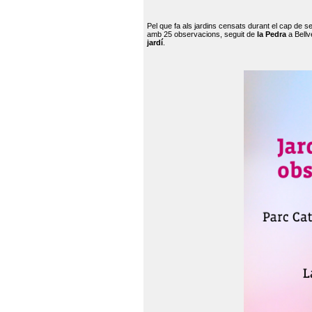
Pel que fa als jardins censats durant el cap de 
amb 25 observacions, seguit de
la Pedra
a Bellv
jardí
.