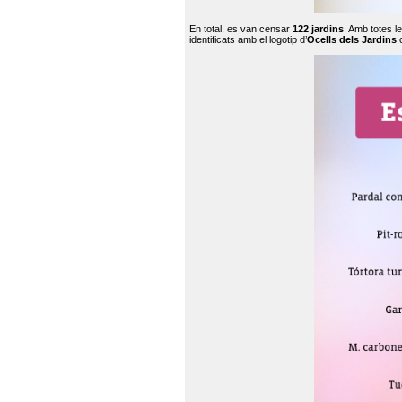
En total, es van censar
122 jardins
. Amb totes l
identificats amb el logotip d’
Ocells dels Jardins
c