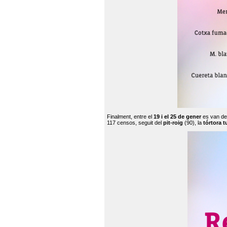
Finalment, entre el
19 i el 25 de gener
es van de
117 censos, seguit del
pit-roig
(90), la
tórtora t