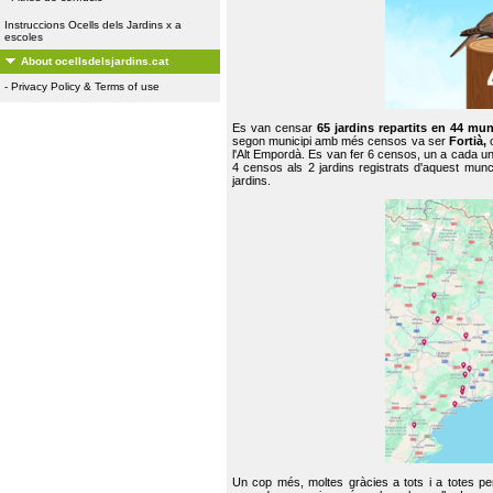
Instruccions Ocells dels Jardins x a
escoles
About ocellsdelsjardins.cat
-
Privacy Policy & Terms of use
Es van censar
65 jardins repartits en 44 mun
segon municipi amb més censos va ser
Fortià,
l'Alt Empordà. Es van fer 6 censos, un a cada u
4 censos als 2 jardins registrats d'aquest mun
jardins.
Un cop més, moltes gràcies a tots i a totes pe