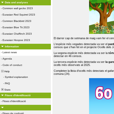
Data and analyses
-
Common wall gecko 2023
-
Eurasian Red Squirrel 2023
-
Common Blackbird 2023
-
Eurasian Blue Tit 2023
-
Eurasian Chaffinch 2023
El darrer cap de setmana de maig vam fer el cens
-
Eurasian Hoopoe 2023
L'espècie més vegades detectada va ser el
par
Information
censos que s'han fet en el projecte Ocells dels
-
Latest news
La segona espècie més detectada va ser la
tórt
detectar en 46 censos.
-
Agenda
La tercera espècie més detectada va ser
la gar
ocells més observats al 2025.
-
Code of conduct
Completen la llista d'ocells més detectats el gafar
Help
comuna (24).
-
Symbol explanation
-
FAQ
Stats
Fitxes d'identificació
-
Fitxes d'identificació
-
Fitxes de confusió