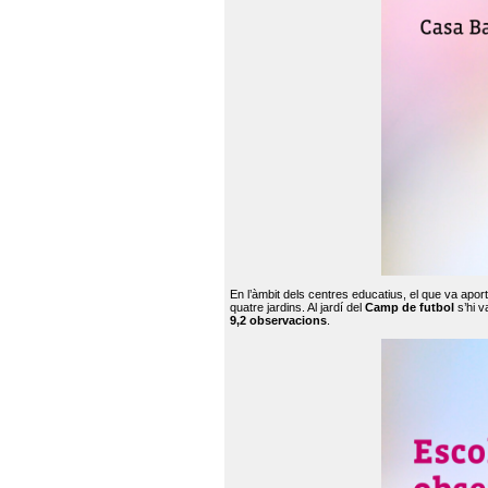
En l’àmbit dels centres educatius, el que va apor
quatre jardins. Al jardí del
Camp de futbol
s’hi v
9,2 observacions
.