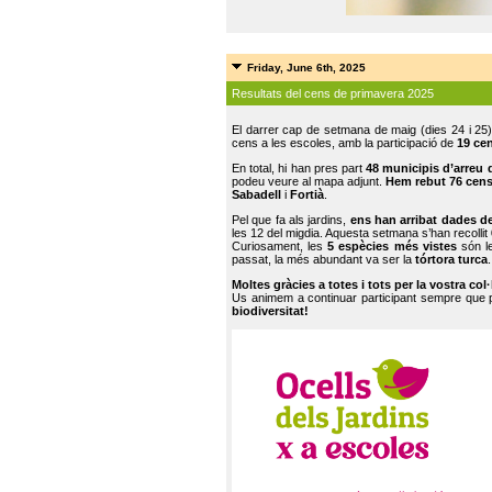
Friday, June 6th, 2025
Resultats del cens de primavera 2025
El darrer cap de setmana de maig (dies 24 i 25)
cens a les escoles, amb la participació de
19 ce
En total, hi han pres part
48 municipis d’arreu 
podeu veure al mapa adjunt.
Hem rebut 76 cen
Sabadell
i
Fortià
.
Pel que fa als jardins,
ens han arribat dades d
les 12 del migdia. Aquesta setmana s’han recollit
Curiosament, les
5 espècies més vistes
són le
passat, la més abundant va ser la
tórtora turca
.
Moltes gràcies a totes i tots per la vostra col
Us animem a continuar participant sempre que
biodiversitat!