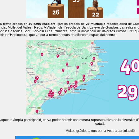
 a terme censos en
40 patis escolars
i jardins propers de
29 municipis
repartits arreu de Cat
muls, Mollet del Vallès i Reus. A Vilademuls, l’escola de Sant Esteve de Guialbes va realitzar 
par les escoles Sant Gervasi i Les Pruneres, amb la implicació de diversos cursos. Pel qu
nstitut d’Horticultura, que va dur a terme censos en diferents espais del centre.
aquesta àmplia participació, es va poder obtenir una mostra representativa de la diversitat d’o
català.
Moltes gràcies a tots per la vostra participació!