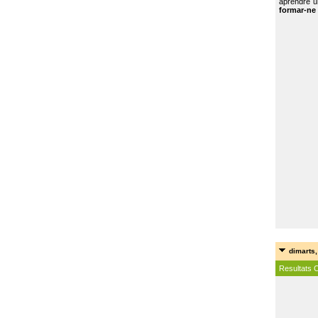
aprendre u
formar-ne 
dimarts,
Resultats 