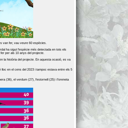
es van fer, vau veure 60 espècies.
dal ha sigut l'espècie més detectada en tots els
er per als 10 anys del projecte.
 la història del projecte. En aquesta ocasió, es va
loc en el cens del 2023 i tampoc estava entre els 5
ra (36), el verdum (27), l'estornell (25) i l'oreneta