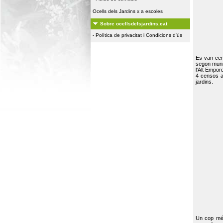
Ocells dels Jardins x a escoles
Sobre ocellsdelsjardins.cat
-
Política de privacitat i Condicions d'ús
Es van ce
segon muni
l'Alt Empor
4 censos a
jardins.
Un cop més