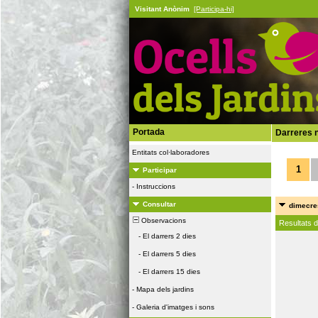
Visitant Anònim
[Participa-hi]
Portada
Darreres n
Entitats col·laboradores
1
Participar
-
Instruccions
Consultar
dimecres
Observacions
Resultats 
-
El darrers 2 dies
-
El darrers 5 dies
-
El darrers 15 dies
-
Mapa dels jardins
-
Galeria d'imatges i sons