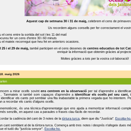
Aquest cap de setmana 30 i 31 de maig,
celebrem el cens de primavera
Us recordem alguns consells per fer correctament el vost
 el cens entre la sortida del sol i les 11 del matí
cureu fer un cens d'entre 30 i 60 minuts
 el mateix recorregut que heu fet en anteriors ocasions.
l 25 i el 29 de maig,
també participen en el cens desenes de
centres educatius de tot Cat
enriquir la informació que obtenim gràcies al projecte
Moltes gràcies a tots per la vostra col·laboració!
 18. maig 2026
parlen
ncem a mirar ocells sovint
ens centrem en la observació
per tal d’aprendre a identifica
... Tanmateix si també som capaços d’aprendre a
identificar els ocells pel seu cant,
t
identificar els cants pot semblar una fita inabastable la primera vegada que ho intentem. P
n a recordar els cants d’alguns ocells.
mnemotècnic, és una tècnica d'aprenentatge qye ens ajuda a memoritzar informació complexa
és senzills, en aquest cas a paraules o frases clau fàcils de recordar.
ecordar la cadència del cant de 3 notes de la
tórtura turca
, diem que diu "Justícia".
Escolta-ho
un cant semblant al de la tórtora turca. Comença amb tres notes i després n'afegeix dues mé
ue el tudó diu "justícia senyor".
Escolta-ho.