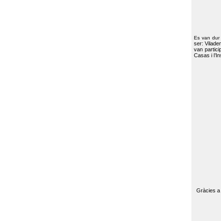
Es van dur
ser: Vilade
van partici
Casas i l’I
Gràcies a 