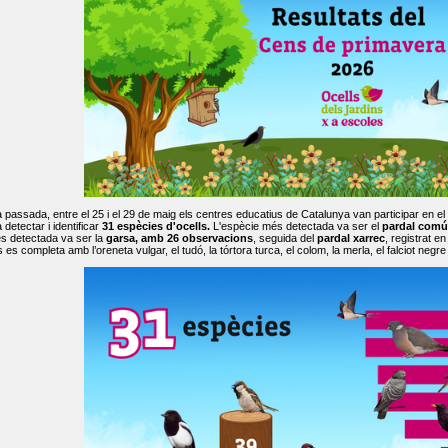
passada, entre el 25 i el 29 de maig els centres educatius de Catalunya van participar en el
 detectar i identificar
31 espècies d'ocells.
L'espècie més detectada va ser el
pardal comú
s detectada va ser la
garsa, amb 26 observacions
, seguida del
pardal xarrec
, registrat 
es completa amb l’oreneta vulgar, el tudó, la tórtora turca, el colom, la merla, el falciot negre