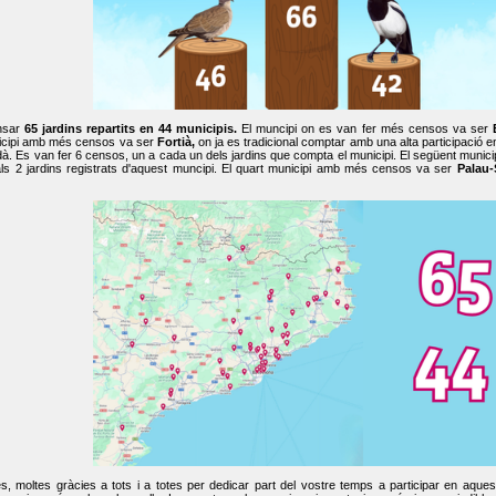
nsar
65 jardins repartits en 44 municipis.
El muncipi on es van fer més censos va ser
cipi amb més censos va ser
Fortià,
on ja es tradicional comptar amb una alta participació 
dà. Es van fer 6 censos, un a cada un dels jardins que compta el municipi. El següent mun
ls 2 jardins registrats d'aquest muncipi. El quart municipi amb més censos va ser
Palau-
, moltes gràcies a tots i a totes per dedicar part del vostre temps a participar en aque