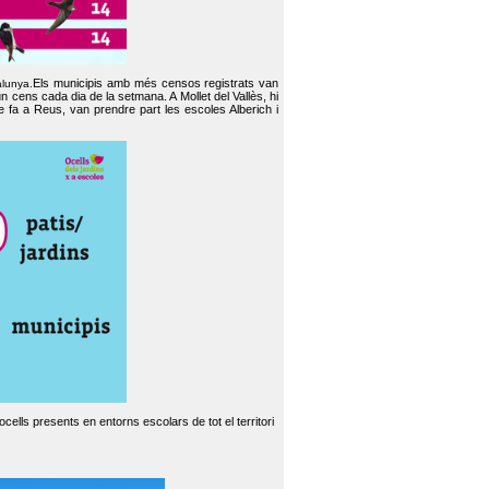
Els municipis amb més censos registrats van
alunya.
un cens cada dia de la setmana. A Mollet del Vallès, hi
e fa a Reus, van prendre part les escoles Alberich i
cells presents en entorns escolars de tot el territori