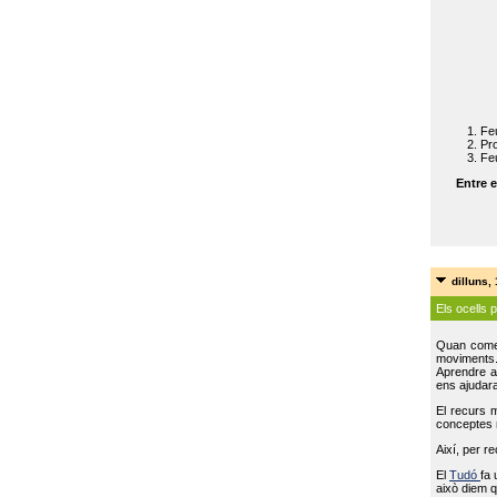
Feu
Pro
Feu
Entre e
dilluns,
Els ocells 
Quan come
moviments
Aprendre a 
ens ajudara
El recurs 
conceptes m
Així, per r
El
Tudó
fa 
això diem q