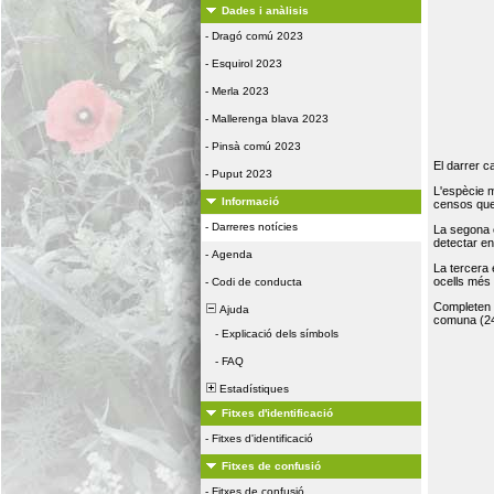
Dades i anàlisis
-
Dragó comú 2023
-
Esquirol 2023
-
Merla 2023
-
Mallerenga blava 2023
-
Pinsà comú 2023
El darrer c
-
Puput 2023
L'espècie 
Informació
censos que 
-
Darreres notícies
La segona 
detectar e
-
Agenda
La tercera
ocells més
-
Codi de conducta
Completen la
Ajuda
comuna (24
-
Explicació dels símbols
-
FAQ
Estadístiques
Fitxes d'identificació
-
Fitxes d'identificació
Fitxes de confusió
-
Fitxes de confusió