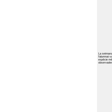
La setmana 
l'alumnat va
espècie mé
observades 