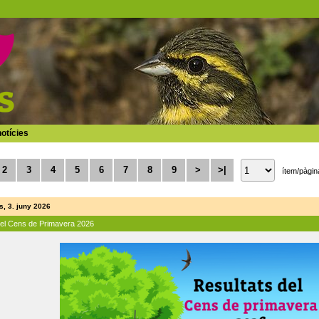
otícies
2
3
4
5
6
7
8
9
>
>|
ítem/pàgin
, 3. juny 2026
del Cens de Primavera 2026