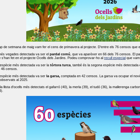
ap de setmana de maig vam fer el cens de primavera al projecte. D'entre els 76 censos que 
més vegades detectada va ser el
pardal comú
, que va aparèxer en 66 dels 76 censos. El par
s'han fet en el projecte Ocells dels Jardins. Podeu comprovar-ho al
recull especial
que vam f
espècie més detectada va ser la
tórtora turca
, també és la segona espècie més detectada en
n 46 censos.
 espècie més detectada va ser
la garsa,
comptada en 42 censos. La garsa va ocupar el novè l
 observats al 2025.
 llista d'ocells més detectats el gafarró (40), la merla (39), el tudó (36), la mallerenga carbone
).