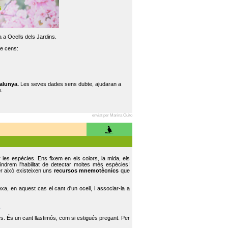
 a Ocells dels Jardins.
re cens:
alunya.
Les seves dades sens dubte, ajudaran a
.
enviat per Marina Cuito
r les espècies. Ens fixem en els colors, la mida, els
indrem l'habilitat de detectar moltes més espècies!
er això existeixen uns
recursos mnemotècnics
que
, en aquest cas el cant d'un ocell, i associar-la a
.
s. És un cant llastimós, com si estigués pregant. Per