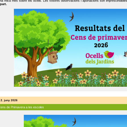
na mica més sobre els ocells. Les vostres observacions i aportacions són imprescindibles
part.
 2. juny 2026
Cens de Primavera a les escoles