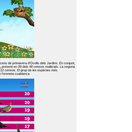
 cens de primavera d'Ocells dels Jardins. En conjunt,
,
present en 39 dels 48 censos realitzats. La segona
en 22 censos. El grup de les espècies més
 i l’oreneta cuablanca.