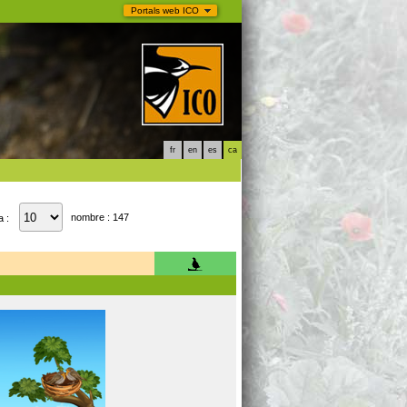
Portals web ICO
fr
en
es
ca
nombre : 147
a :