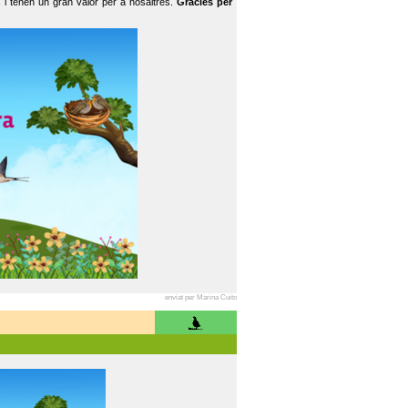
 i tenen un gran valor per a nosaltres.
Gràcies per
enviat per Marina Cuito